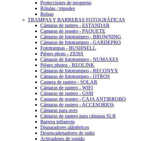
Protecciones de neopreno
Rótulas / tripodes
Bolsas
TRAMPAS Y BARRERAS FOTOGRÁFICAS
Cámaras de rastreo - ESTANDAR
Camaras de reastro - PAQUETE
Cámaras de fototrampeo - BROWNING
Cámaras de fototrampeo - GARDEPRO
Fototrampas - BUSHNELL
Pièges photo - ZEISS
Cámaras de fototrampeo - NUMAXES
Pièges photos - REOLINK
Cámaras de fototrampeo - RECONYX
Cámaras de fototrampeo - OTROS
Camera de rastreo - SOLAR
Cámaras de rastreo - WIFI
Cámaras de rastreo - GSM
Camaras de reastro - CAJA ANTIRROBO
Cámaras de rastreo - ACCESORIOS
Cámaras para aves
Cámaras de rastreo para cámaras SLR
Barrera infrarroja
Disparadores alámbricos
Desencadenadores de radio
Activadores de sonido