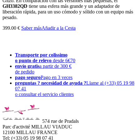
Gitzo. En comparación con las versiones más pequeñas, el
GH3382QD
tiene una esfera más grande y un adaptador de
liberación rápida, para un uso cómodo y sólido con un equipo más
pesado.
399.00 €
Saber más
Añadir a la Cesta
Transporte por colissimo
o punto de relevo
desde 6€70
envío gratis
a partir de 300 €
de pedido
pago seguro
Pago en 3 veces
preguntas ? necesidad de ayuda ?
Llame al (+33) 05 19 98
07 41
o consultar el servicio clientes
574 rue de Pradals
Parc d'activité MILLAU VIADUC
12100 MILLAU FRANCE
Tel: (+33) 05 19 98 07 41