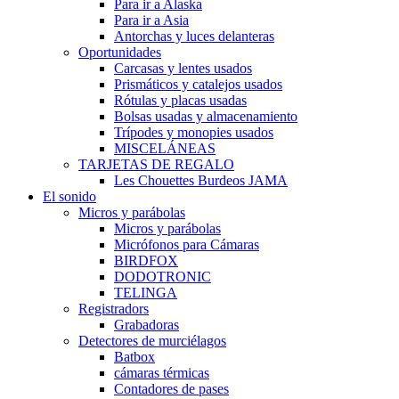
Para ir a Alaska
Para ir a Asia
Antorchas y luces delanteras
Oportunidades
Carcasas y lentes usados
Prismáticos y catalejos usados
Rótulas y placas usadas
Bolsas usadas y almacenamiento
Trípodes y monopies usados
MISCELÁNEAS
TARJETAS DE REGALO
Les Chouettes Burdeos JAMA
El sonido
Micros y parábolas
Micros y parábolas
Micrófonos para Cámaras
BIRDFOX
DODOTRONIC
TELINGA
Registradors
Grabadoras
Detectores de murciélagos
Batbox
cámaras térmicas
Contadores de pases