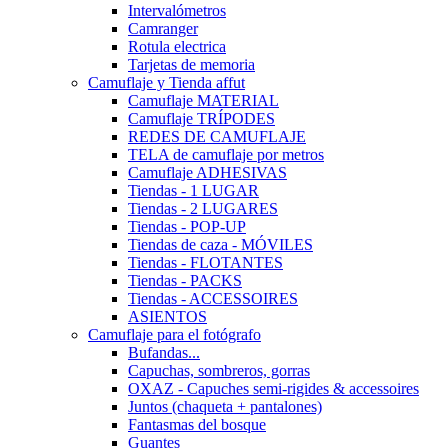
Intervalómetros
Camranger
Rotula electrica
Tarjetas de memoria
Camuflaje y Tienda affut
Camuflaje MATERIAL
Camuflaje TRÍPODES
REDES DE CAMUFLAJE
TELA de camuflaje por metros
Camuflaje ADHESIVAS
Tiendas - 1 LUGAR
Tiendas - 2 LUGARES
Tiendas - POP-UP
Tiendas de caza - MÓVILES
Tiendas - FLOTANTES
Tiendas - PACKS
Tiendas - ACCESSOIRES
ASIENTOS
Camuflaje para el fotógrafo
Bufandas...
Capuchas, sombreros, gorras
OXAZ - Capuches semi-rigides & accessoires
Juntos (chaqueta + pantalones)
Fantasmas del bosque
Guantes