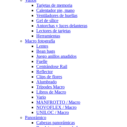
Varios
Tarjetas de memoria
Calentador pie, mano
Ventiladores de huellas
Gel de sílice
Antorchas y luces delanteras
Lectores de tarjetas
Herramientas
Macro fotografía
Lentes
Bean bags
Juego anillos anadidos
Fuelle
Centrándose Rail
Reflector
Clips de flores
Alumbrado
Trípodes Macro
Libros de Macro
Vario
MANFROTTO / Macro
NOVOFLEX / Macro
UNILOC / Macro
Panorámico
Cabezas panorámicas