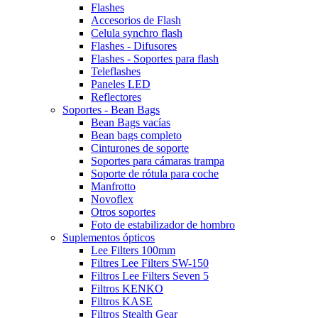
Flashes
Accesorios de Flash
Celula synchro flash
Flashes - Difusores
Flashes - Soportes para flash
Teleflashes
Paneles LED
Reflectores
Soportes - Bean Bags
Bean Bags vacías
Bean bags completo
Cinturones de soporte
Soportes para cámaras trampa
Soporte de rótula para coche
Manfrotto
Novoflex
Otros soportes
Foto de estabilizador de hombro
Suplementos ópticos
Lee Filters 100mm
Filtres Lee Filters SW-150
Filtros Lee Filters Seven 5
Filtros KENKO
Filtros KASE
Filtros Stealth Gear