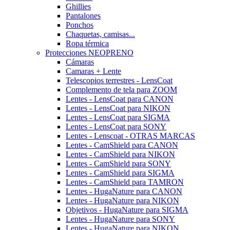
Ghillies
Pantalones
Ponchos
Chaquetas, camisas...
Ropa térmica
Protecciones NEOPRENO
Cámaras
Camaras + Lente
Telescopios terrestres - LensCoat
Complemento de tela para ZOOM
Lentes - LensCoat para CANON
Lentes - LensCoat para NIKON
Lentes - LensCoat para SIGMA
Lentes - LensCoat para SONY
Lentes - Lenscoat - OTRAS MARCAS
Lentes - CamShield para CANON
Lentes - CamShield para NIKON
Lentes - CamShield para SONY
Lentes - CamShield para SIGMA
Lentes - CamShield para TAMRON
Lentes - HugaNature para CANON
Lentes - HugaNature para NIKON
Objetivos - HugaNature para SIGMA
Lentes - HugaNature para SONY
Lentes - HugaNature para NIKON