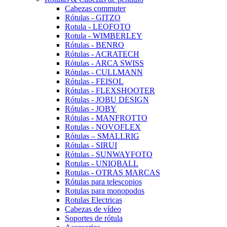
Cabezas commuter
Rótulas - GITZO
Rotula - LEOFOTO
Rotula - WIMBERLEY
Rótulas - BENRO
Rótulas - ACRATECH
Rótulas - ARCA SWISS
Rótulas - CULLMANN
Rótulas - FEISOL
Rótulas - FLEXSHOOTER
Rótulas - JOBU DESIGN
Rótulas - JOBY
Rótulas - MANFROTTO
Rotulas - NOVOFLEX
Rótulas – SMALLRIG
Rótulas - SIRUI
Rótulas - SUNWAYFOTO
Rotulas - UNIQBALL
Rotulas - OTRAS MARCAS
Rótulas para telescopios
Rotulas para monopodos
Rotulas Electricas
Cabezas de vídeo
Soportes de rótula