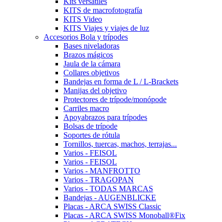
Kits versátiles
KITS de macrofotografía
KITS Video
KITS Viajes y viajes de luz
Accesorios Bola y trípodes
Bases niveladoras
Brazos mágicos
Jaula de la cámara
Collares objetivos
Bandejas en forma de L / L-Brackets
Manijas del objetivo
Protectores de trípode/monópode
Carriles macro
Apoyabrazos para trípodes
Bolsas de trípode
Soportes de rótula
Tornillos, tuercas, machos, terrajas...
Varios - FEISOL
Varios - FEISOL
Varios - MANFROTTO
Varios - TRAGOPAN
Varios - TODAS MARCAS
Bandejas - AUGENBLICKE
Placas - ARCA SWISS Classic
Placas - ARCA SWISS Monoball®Fix