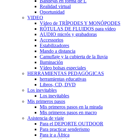
Bandejas en forma de L
Realidad virtual
Oportunidad
VIDEO
Vídeo de TRÍPODES Y MONÓPODES
RÓTULAS DE FLUIDOS para vídeo
AUDIO micrós y grabadoras
Accessorios
Estabilizadores
Mando a distancia
Camuflaje y la cubierta de la lluvia
Iluminación
Vídeo bolsas especiales
HERRAMIENTAS PEDAGÓGICAS
herramientas educativas
Libros, CD, DVD
Los inevitables
Los inevitables
Mis primeros pasos
Mis primeros pasos en la mirada
Mis primeros pasos en macro
Asistencia de viaje
Para el DEPORTE OUTDOOR
Para practicar senderismo
Para ir a África