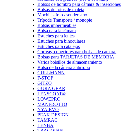
Bolsos de hombro para cámara & inserciones
Bolsas de fotos de maleta
Mochilas foto / senderismo
Trípode Transporte / monopie
Bolsas impermeables
Bolsa para la cámara
Estuches para lentes
Estuches para binoculares
Estuches para catalejos
Correas, conectores para bolsas de cámara.
Bolsas para TARJETAS DE MEMORIA
Varios bolsillos de almacenamiento
Bolsa de la cámara antirrobo
CULLMANN
F-STOP
GITZO
GURA GEAR
LENSCOAT®
LOWEPRO
MANFROTTO
NYA-EVO
PEAK DESIGN
TAMRAC
TENBA
TRAGOPAN