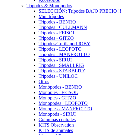
Accesorios
Trípodes & Monopodos
SELECCIÓN: Trípodes BAJO PRECIO !!
Mini trípodes
Trípodes - BENRO
Tripodes - CULLMANN
Trípodes - FEISOL
Trípodes - GITZO
Tripodes/Gorillapod JOBY
Trípodes - LEOFOTO
Tripodes - MANFROTTO
Trípodes - SIRUI
Tripodes - SMALLRIG
Tripodes - STARBLITZ
Tripodes - UNILOC
Otros
Monópodes - BENRO
Monopies - FEISOL
Monopies - GITZO
Monopodes - LEOFOTO
Monopies - MANFROTTO
Monopods - SIRUI
Columnas centrales
KITS Observation
KITS de animales