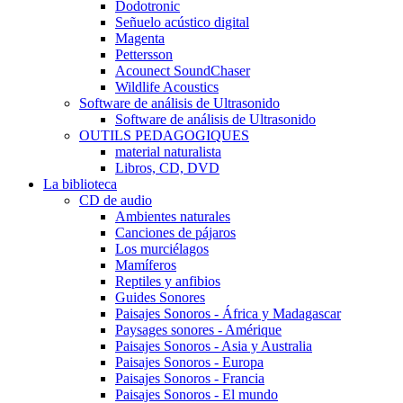
Dodotronic
Señuelo acústico digital
Magenta
Pettersson
Acounect SoundChaser
Wildlife Acoustics
Software de análisis de Ultrasonido
Software de análisis de Ultrasonido
OUTILS PEDAGOGIQUES
material naturalista
Libros, CD, DVD
La biblioteca
CD de audio
Ambientes naturales
Canciones de pájaros
Los murciélagos
Mamíferos
Reptiles y anfibios
Guides Sonores
Paisajes Sonoros - África y Madagascar
Paysages sonores - Amérique
Paisajes Sonoros - Asia y Australia
Paisajes Sonoros - Europa
Paisajes Sonoros - Francia
Paisajes Sonoros - El mundo