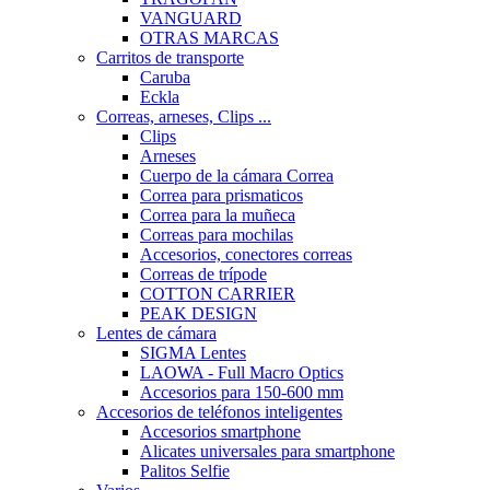
VANGUARD
OTRAS MARCAS
Carritos de transporte
Caruba
Eckla
Correas, arneses, Clips ...
Clips
Arneses
Cuerpo de la cámara Correa
Correa para prismaticos
Correa para la muñeca
Correas para mochilas
Accesorios, conectores correas
Correas de trípode
COTTON CARRIER
PEAK DESIGN
Lentes de cámara
SIGMA Lentes
LAOWA - Full Macro Optics
Accesorios para 150-600 mm
Accesorios de teléfonos inteligentes
Accesorios smartphone
Alicates universales para smartphone
Palitos Selfie