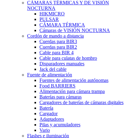
CÁMARAS TÉRMICAS Y DE VISIÓN
NOCTURNA
HIKMICRO
PULSAR
CÁMARA TÉRMICA
Cámaras de VISIÓN NOCTURNA
Cordón de mando a distancia
Cuerdas para BIR3
Cuerdas para BIR2
Cable para BIR 4
Cable para culatas de hombro
Disparadores manuales
Jack del cable
Fuente de alimentación
Fuentes de alimentación autónomas
Food BARRIERS
Alimentación para cámara trampa
Baterías para cámaras
Cargadores de baterías de cámaras digitales
Batería
Cargador
Adaptadores
Pilas y acumuladores
Vario
Flashes e iluminación