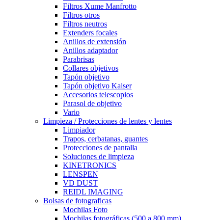
Filtros Xume Manfrotto
Filtros otros
Filtros neutros
Extenders focales
Anillos de extensión
Anillos adaptador
Parabrisas
Collares objetivos
Tapón objetivo
Tapón objetivo Kaiser
Accesorios telescopios
Parasol de objetivo
Vario
Limpieza / Protecciones de lentes y lentes
Limpiador
Trapos, cerbatanas, guantes
Protecciones de pantalla
Soluciones de limpieza
KINETRONICS
LENSPEN
VD DUST
REIDL IMAGING
Bolsas de fotograficas
Mochilas Foto
Mochilas fotográficas (500 a 800 mm)