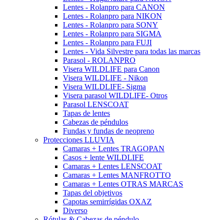
Lentes - Rolanpro para CANON
Lentes - Rolanpro para NIKON
Lentes - Rolanpro para SONY
Lentes - Rolanpro para SIGMA
Lentes - Rolanpro para FUJI
Lentes - Vida Silvestre para todas las marcas
Parasol - ROLANPRO
Visera WILDLIFE para Canon
Visera WILDLIFE - Nikon
Visera WILDLIFE- Sigma
Visera parasol WILDLIFE- Otros
Parasol LENSCOAT
Tapas de lentes
Cabezas de péndulos
Fundas y fundas de neopreno
Protecciones LLUVIA
Camaras + Lentes TRAGOPAN
Casos + lente WILDLIFE
Camaras + Lentes LENSCOAT
Camaras + Lentes MANFROTTO
Camaras + Lentes OTRAS MARCAS
Tapas del objetivos
Capotas semirrígidas OXAZ
Diverso
Rótulas & Cabezas de péndulo