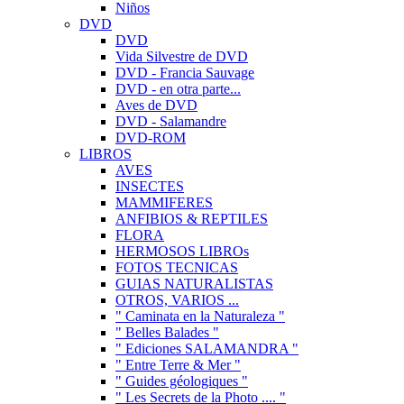
Niños
DVD
DVD
Vida Silvestre de DVD
DVD - Francia Sauvage
DVD - en otra parte...
Aves de DVD
DVD - Salamandre
DVD-ROM
LIBROS
AVES
INSECTES
MAMMIFERES
ANFIBIOS & REPTILES
FLORA
HERMOSOS LIBROs
FOTOS TECNICAS
GUIAS NATURALISTAS
OTROS, VARIOS ...
" Caminata en la Naturaleza "
" Belles Balades "
" Ediciones SALAMANDRA "
" Entre Terre & Mer "
" Guides géologiques "
" Les Secrets de la Photo .... "