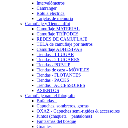
Intervalómetros
Camranger
Rotula electrica
Tarjetas de memoria
Camuflaje y Tienda affut
Camuflaje MATERIAL
Camuflaje TRÍPODES
REDES DE CAMUFLAJE
TELA de camuflaje por metros
Camuflaje ADHESIVAS
Tiendas - 1 LUGAR
Tiendas - 2 LUGARES
Tiendas - POP-UP
Tiendas de caza - MÓVILES
Tiendas - FLOTANTES
Tiendas - PACKS
Tiendas - ACCESSOIRES
ASIENTOS
Camuflaje para el fotógrafo
Bufandas...
Capuchas, sombreros, gorras
OXAZ - Capuches semi-rigides & accessoires
Juntos (chaqueta + pantalones)
Fantasmas del bosque
Guantes