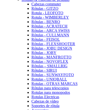
Cabezas commuter
Rótulas - GITZO
Rotula - LEOFOTO
Rotula - WIMBERLEY
Rótulas - BENRO
Rótulas - ACRATECH
Rótulas - ARCA SWISS
Rótulas - CULLMANN
Rótulas - FEISOL
Rótulas - FLEXSHOOTER
Rótulas - JOBU DESIGN
Rótulas - JOBY
Rótulas - MANFROTTO
Rotulas - NOVOFLEX
Rótulas – SMALLRIG
Rótulas - SIRUI
Rótulas - SUNWAYFOTO
Rotulas - UNIQBALL
Rotulas - OTRAS MARCAS
Rótulas para telescopios
Rotulas para monopodos
Rotulas Electricas
Cabezas de vídeo
Soportes de rótula