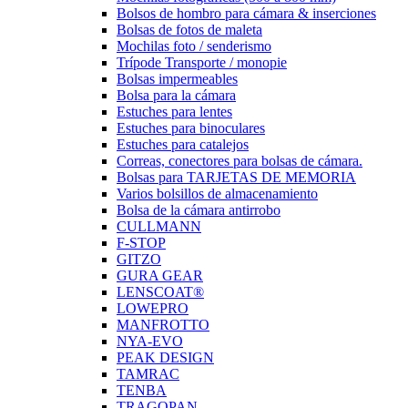
Bolsos de hombro para cámara & inserciones
Bolsas de fotos de maleta
Mochilas foto / senderismo
Trípode Transporte / monopie
Bolsas impermeables
Bolsa para la cámara
Estuches para lentes
Estuches para binoculares
Estuches para catalejos
Correas, conectores para bolsas de cámara.
Bolsas para TARJETAS DE MEMORIA
Varios bolsillos de almacenamiento
Bolsa de la cámara antirrobo
CULLMANN
F-STOP
GITZO
GURA GEAR
LENSCOAT®
LOWEPRO
MANFROTTO
NYA-EVO
PEAK DESIGN
TAMRAC
TENBA
TRAGOPAN