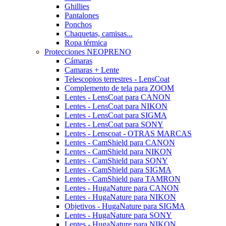
Ghillies
Pantalones
Ponchos
Chaquetas, camisas...
Ropa térmica
Protecciones NEOPRENO
Cámaras
Camaras + Lente
Telescopios terrestres - LensCoat
Complemento de tela para ZOOM
Lentes - LensCoat para CANON
Lentes - LensCoat para NIKON
Lentes - LensCoat para SIGMA
Lentes - LensCoat para SONY
Lentes - Lenscoat - OTRAS MARCAS
Lentes - CamShield para CANON
Lentes - CamShield para NIKON
Lentes - CamShield para SONY
Lentes - CamShield para SIGMA
Lentes - CamShield para TAMRON
Lentes - HugaNature para CANON
Lentes - HugaNature para NIKON
Objetivos - HugaNature para SIGMA
Lentes - HugaNature para SONY
Lentes - HugaNature para NIKON