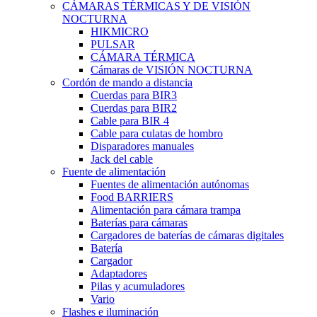
CÁMARAS TÉRMICAS Y DE VISIÓN
NOCTURNA
HIKMICRO
PULSAR
CÁMARA TÉRMICA
Cámaras de VISIÓN NOCTURNA
Cordón de mando a distancia
Cuerdas para BIR3
Cuerdas para BIR2
Cable para BIR 4
Cable para culatas de hombro
Disparadores manuales
Jack del cable
Fuente de alimentación
Fuentes de alimentación autónomas
Food BARRIERS
Alimentación para cámara trampa
Baterías para cámaras
Cargadores de baterías de cámaras digitales
Batería
Cargador
Adaptadores
Pilas y acumuladores
Vario
Flashes e iluminación