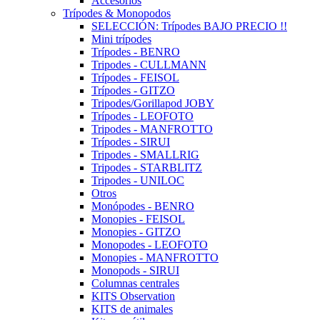
Accesorios
Trípodes & Monopodos
SELECCIÓN: Trípodes BAJO PRECIO !!
Mini trípodes
Trípodes - BENRO
Tripodes - CULLMANN
Trípodes - FEISOL
Trípodes - GITZO
Tripodes/Gorillapod JOBY
Trípodes - LEOFOTO
Tripodes - MANFROTTO
Trípodes - SIRUI
Tripodes - SMALLRIG
Tripodes - STARBLITZ
Tripodes - UNILOC
Otros
Monópodes - BENRO
Monopies - FEISOL
Monopies - GITZO
Monopodes - LEOFOTO
Monopies - MANFROTTO
Monopods - SIRUI
Columnas centrales
KITS Observation
KITS de animales