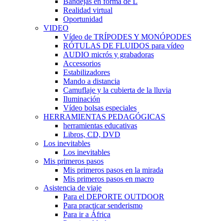
Bandejas en forma de L
Realidad virtual
Oportunidad
VIDEO
Vídeo de TRÍPODES Y MONÓPODES
RÓTULAS DE FLUIDOS para vídeo
AUDIO micrós y grabadoras
Accessorios
Estabilizadores
Mando a distancia
Camuflaje y la cubierta de la lluvia
Iluminación
Vídeo bolsas especiales
HERRAMIENTAS PEDAGÓGICAS
herramientas educativas
Libros, CD, DVD
Los inevitables
Los inevitables
Mis primeros pasos
Mis primeros pasos en la mirada
Mis primeros pasos en macro
Asistencia de viaje
Para el DEPORTE OUTDOOR
Para practicar senderismo
Para ir a África