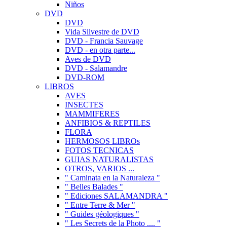
Niños
DVD
DVD
Vida Silvestre de DVD
DVD - Francia Sauvage
DVD - en otra parte...
Aves de DVD
DVD - Salamandre
DVD-ROM
LIBROS
AVES
INSECTES
MAMMIFERES
ANFIBIOS & REPTILES
FLORA
HERMOSOS LIBROs
FOTOS TECNICAS
GUIAS NATURALISTAS
OTROS, VARIOS ...
" Caminata en la Naturaleza "
" Belles Balades "
" Ediciones SALAMANDRA "
" Entre Terre & Mer "
" Guides géologiques "
" Les Secrets de la Photo .... "