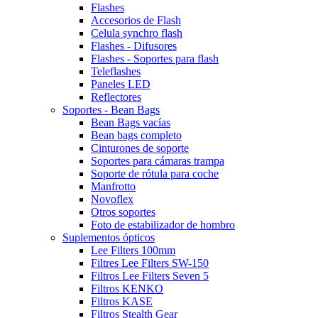
Flashes
Accesorios de Flash
Celula synchro flash
Flashes - Difusores
Flashes - Soportes para flash
Teleflashes
Paneles LED
Reflectores
Soportes - Bean Bags
Bean Bags vacías
Bean bags completo
Cinturones de soporte
Soportes para cámaras trampa
Soporte de rótula para coche
Manfrotto
Novoflex
Otros soportes
Foto de estabilizador de hombro
Suplementos ópticos
Lee Filters 100mm
Filtres Lee Filters SW-150
Filtros Lee Filters Seven 5
Filtros KENKO
Filtros KASE
Filtros Stealth Gear