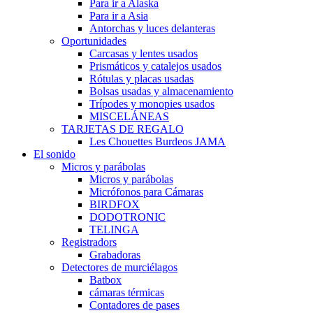
Para ir a Alaska
Para ir a Asia
Antorchas y luces delanteras
Oportunidades
Carcasas y lentes usados
Prismáticos y catalejos usados
Rótulas y placas usadas
Bolsas usadas y almacenamiento
Trípodes y monopies usados
MISCELÁNEAS
TARJETAS DE REGALO
Les Chouettes Burdeos JAMA
El sonido
Micros y parábolas
Micros y parábolas
Micrófonos para Cámaras
BIRDFOX
DODOTRONIC
TELINGA
Registradors
Grabadoras
Detectores de murciélagos
Batbox
cámaras térmicas
Contadores de pases