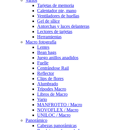
Varios
Tarjetas de memoria
Calentador pie, mano
Ventiladores de huellas
Gel de sílice
Antorchas y luces delanteras
Lectores de tarjetas
Herramientas
Macro fotografía
Lentes
Bean bags
Juego anillos anadidos
Fuelle
Centrándose Rail
Reflector
Clips de flores
Alumbrado
Trípodes Macro
Libros de Macro
Vario
MANFROTTO / Macro
NOVOFLEX / Macro
UNILOC / Macro
Panorámico
Cabezas panorámicas