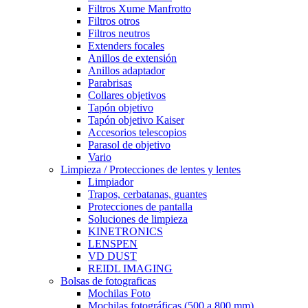
Filtros Xume Manfrotto
Filtros otros
Filtros neutros
Extenders focales
Anillos de extensión
Anillos adaptador
Parabrisas
Collares objetivos
Tapón objetivo
Tapón objetivo Kaiser
Accesorios telescopios
Parasol de objetivo
Vario
Limpieza / Protecciones de lentes y lentes
Limpiador
Trapos, cerbatanas, guantes
Protecciones de pantalla
Soluciones de limpieza
KINETRONICS
LENSPEN
VD DUST
REIDL IMAGING
Bolsas de fotograficas
Mochilas Foto
Mochilas fotográficas (500 a 800 mm)