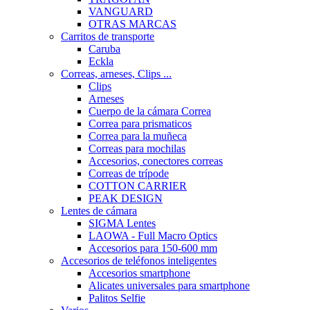
VANGUARD
OTRAS MARCAS
Carritos de transporte
Caruba
Eckla
Correas, arneses, Clips ...
Clips
Arneses
Cuerpo de la cámara Correa
Correa para prismaticos
Correa para la muñeca
Correas para mochilas
Accesorios, conectores correas
Correas de trípode
COTTON CARRIER
PEAK DESIGN
Lentes de cámara
SIGMA Lentes
LAOWA - Full Macro Optics
Accesorios para 150-600 mm
Accesorios de teléfonos inteligentes
Accesorios smartphone
Alicates universales para smartphone
Palitos Selfie