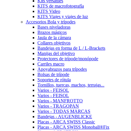
Kits versátiles
KITS de macrofotografía
KITS Video
KITS Viajes y viajes de luz
Accesorios Bola y trípodes
Bases niveladoras
Brazos mágicos
Jaula de la cámara
Collares objetivos
Bandejas en forma de L / L-Brackets
Manijas del objetivo
Protectores de trípode/monópode
Carriles macro
Apoyabrazos para trípodes
Bolsas de trípode
Soportes de rótula
Tornillos, tuercas, machos, terrajas...
Varios - FEISOL
Varios - FEISOL
Varios - MANFROTTO
Varios - TRAGOPAN
Varios - TODAS MARCAS
Bandejas - AUGENBLICKE
Placas - ARCA SWISS Classic
Placas - ARCA SWISS Monoball®Fix