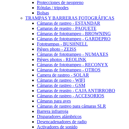
Protecciones de neopreno
Rótulas / tripodes
Bolsas
TRAMPAS Y BARRERAS FOTOGRÁFICAS
Cámaras de rastreo - ESTANDAR
Camaras de reastro - PAQUETE
Cámaras de fototrampeo - BROWNING
Cámaras de fototrampeo - GARDEPRO
Fototrampas - BUSHNELL
Pièges photo - ZEISS
Cámaras de fototrampeo - NUMAXES
Pièges photos - REOLINK
Cámaras de fototrampeo - RECONYX
Cámaras de fototrampeo - OTROS
Camera de rastreo - SOLAR
Cámaras de rastreo - WIFI
Cámaras de rastreo - GSM
Camaras de reastro - CAJA ANTIRROBO
Cámaras de rastreo - ACCESORIOS
Cámaras para aves
Cámaras de rastreo para cámaras SLR
Barrera infrarroja
Disparadores alámbricos
Desencadenadores de radio
Activadores de sonido