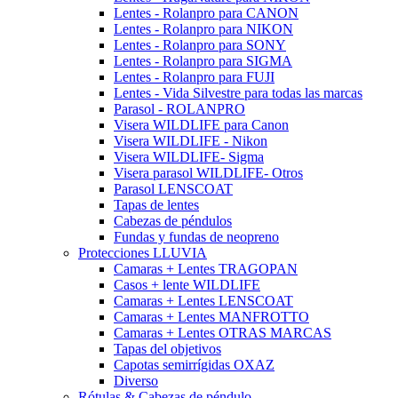
Lentes - Rolanpro para CANON
Lentes - Rolanpro para NIKON
Lentes - Rolanpro para SONY
Lentes - Rolanpro para SIGMA
Lentes - Rolanpro para FUJI
Lentes - Vida Silvestre para todas las marcas
Parasol - ROLANPRO
Visera WILDLIFE para Canon
Visera WILDLIFE - Nikon
Visera WILDLIFE- Sigma
Visera parasol WILDLIFE- Otros
Parasol LENSCOAT
Tapas de lentes
Cabezas de péndulos
Fundas y fundas de neopreno
Protecciones LLUVIA
Camaras + Lentes TRAGOPAN
Casos + lente WILDLIFE
Camaras + Lentes LENSCOAT
Camaras + Lentes MANFROTTO
Camaras + Lentes OTRAS MARCAS
Tapas del objetivos
Capotas semirrígidas OXAZ
Diverso
Rótulas & Cabezas de péndulo