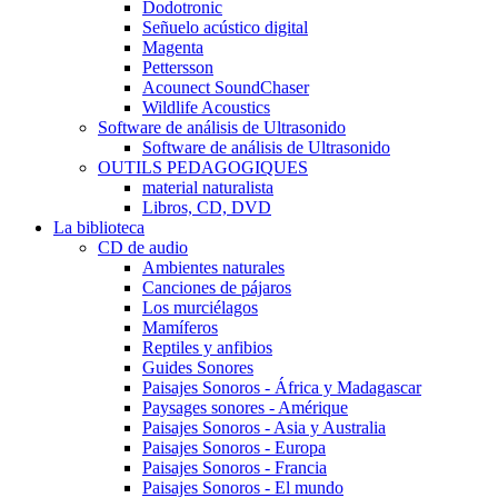
Dodotronic
Señuelo acústico digital
Magenta
Pettersson
Acounect SoundChaser
Wildlife Acoustics
Software de análisis de Ultrasonido
Software de análisis de Ultrasonido
OUTILS PEDAGOGIQUES
material naturalista
Libros, CD, DVD
La biblioteca
CD de audio
Ambientes naturales
Canciones de pájaros
Los murciélagos
Mamíferos
Reptiles y anfibios
Guides Sonores
Paisajes Sonoros - África y Madagascar
Paysages sonores - Amérique
Paisajes Sonoros - Asia y Australia
Paisajes Sonoros - Europa
Paisajes Sonoros - Francia
Paisajes Sonoros - El mundo