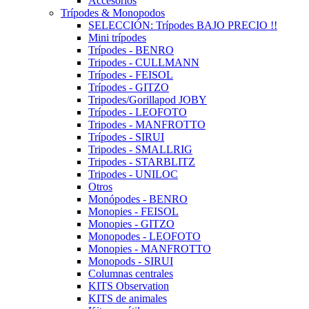
Accesorios
Trípodes & Monopodos
SELECCIÓN: Trípodes BAJO PRECIO !!
Mini trípodes
Trípodes - BENRO
Tripodes - CULLMANN
Trípodes - FEISOL
Trípodes - GITZO
Tripodes/Gorillapod JOBY
Trípodes - LEOFOTO
Tripodes - MANFROTTO
Trípodes - SIRUI
Tripodes - SMALLRIG
Tripodes - STARBLITZ
Tripodes - UNILOC
Otros
Monópodes - BENRO
Monopies - FEISOL
Monopies - GITZO
Monopodes - LEOFOTO
Monopies - MANFROTTO
Monopods - SIRUI
Columnas centrales
KITS Observation
KITS de animales