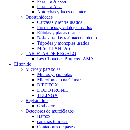
Para ir a Alaska
Para ir a Asia
Antorchas y luces delanteras
Oportunidades
Carcasas y lentes usados
Prismáticos y catalejos usados
Rótulas y placas usadas
Bolsas usadas y almacenamiento
Trípodes y monopies usados
MISCELÁNEAS
TARJETAS DE REGALO
Les Chouettes Burdeos JAMA
El sonido
Micros y parábolas
Micros y parábolas
Micrófonos para Cámaras
BIRDFOX
DODOTRONIC
TELINGA
Registradors
Grabadoras
Detectores de murciélagos
Batbox
cámaras térmicas
Contadores de pases