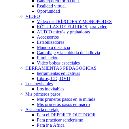
Bandejas en forma de L
Realidad virtual
Oportunidad
VIDEO
Vídeo de TRÍPODES Y MONÓPODES
RÓTULAS DE FLUIDOS para vídeo
AUDIO micrós y grabadoras
Accessorios
Estabilizadores
Mando a distancia
Camuflaje y la cubierta de la lluvia
Iluminación
Vídeo bolsas especiales
HERRAMIENTAS PEDAGÓGICAS
herramientas educativas
Libros, CD, DVD
Los inevitables
Los inevitables
Mis primeros pasos
Mis primeros pasos en la mirada
Mis primeros pasos en macro
Asistencia de viaje
Para el DEPORTE OUTDOOR
Para practicar senderismo
Para ir a África