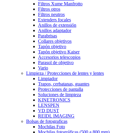
Filtros Xume Manfrotto
Filtros otros
Filtros neutros
Extenders focales
Anillos de extensión
Anillos adaptador
Parabrisas
Collares objetivos
Tapón objetivo
Tapón objetivo Kaiser
Accesorios telescopios
Parasol de objetivo
Vario
Limpieza / Protecciones de lentes y lentes
Limpiador
Trapos, cerbatanas, guantes
Protecciones de pantalla
Soluciones de limpieza
KINETRONICS
LENSPEN
VD DUST
REIDL IMAGING
Bolsas de fotograficas
Mochilas Foto
Mochilas fotográficas (500 a 800 mm)