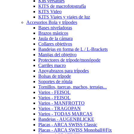
Kits versátiles
KITS de macrofotografía
KITS Video
KITS Viajes y viajes de luz
Accesorios Bola y trípodes
Bases niveladoras
Brazos mágicos
Jaula de la cámara
Collares objetivos
Bandejas en forma de L / L-Brackets
Manijas del objetivo
Protectores de trípode/monópode
Carriles macro
Apoyabrazos para trípodes
Bolsas de trípode
Soportes de rótula
Tornillos, tuercas, machos, terrajas...
Varios - FEISOL
Varios - FEISOL
Varios - MANFROTTO
Varios - TRAGOPAN
Varios - TODAS MARCAS
Bandejas - AUGENBLICKE
Placas - ARCA SWISS Classic
Placas - ARCA SWISS Monoball®Fix