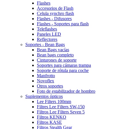
Flashes
Accesorios de Flash
Celula synchro flash
Flashes - Difusores
Flashes - Soportes para flash
Teleflashes
Paneles LED
Reflectores
Soportes - Bean Bags
Bean Bags vacías
Bean bags completo
Cinturones de soporte
Soportes para cámaras trampa
Soporte de rótula para coche
Manfrotto
Novoflex
Otros soportes
Foto de estabilizador de hombro
Suplementos ópticos
Lee Filters 100mm
Filtres Lee Filters SW-150
Filtros Lee Filters Seven 5
Filtros KENKO
Filtros KASE
Filtros Stealth Gear