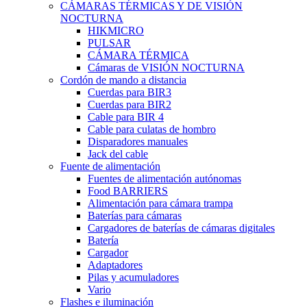
CÁMARAS TÉRMICAS Y DE VISIÓN
NOCTURNA
HIKMICRO
PULSAR
CÁMARA TÉRMICA
Cámaras de VISIÓN NOCTURNA
Cordón de mando a distancia
Cuerdas para BIR3
Cuerdas para BIR2
Cable para BIR 4
Cable para culatas de hombro
Disparadores manuales
Jack del cable
Fuente de alimentación
Fuentes de alimentación autónomas
Food BARRIERS
Alimentación para cámara trampa
Baterías para cámaras
Cargadores de baterías de cámaras digitales
Batería
Cargador
Adaptadores
Pilas y acumuladores
Vario
Flashes e iluminación