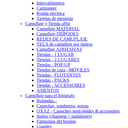
Intervalómetros
Camranger
Rotula electrica
Tarjetas de memoria
Camuflaje y Tienda affut
Camuflaje MATERIAL
Camuflaje TRÍPODES
REDES DE CAMUFLAJE
TELA de camuflaje por metros
Camuflaje ADHESIVAS
Tiendas - 1 LUGAR
Tiendas - 2 LUGARES
Tiendas - POP-UP
Tiendas de caza - MÓVILES
Tiendas - FLOTANTES
Tiendas - PACKS
Tiendas - ACCESSOIRES
ASIENTOS
Camuflaje para el fotógrafo
Bufandas...
Capuchas, sombreros, gorras
OXAZ - Capuches semi-rigides & accessoires
Juntos (chaqueta + pantalones)
Fantasmas del bosque
Guantes