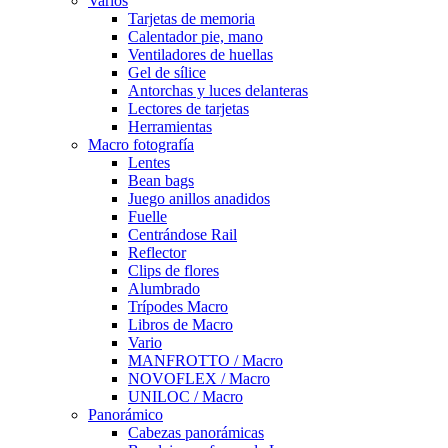
Varios
Tarjetas de memoria
Calentador pie, mano
Ventiladores de huellas
Gel de sílice
Antorchas y luces delanteras
Lectores de tarjetas
Herramientas
Macro fotografía
Lentes
Bean bags
Juego anillos anadidos
Fuelle
Centrándose Rail
Reflector
Clips de flores
Alumbrado
Trípodes Macro
Libros de Macro
Vario
MANFROTTO / Macro
NOVOFLEX / Macro
UNILOC / Macro
Panorámico
Cabezas panorámicas