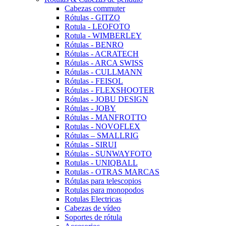
Cabezas commuter
Rótulas - GITZO
Rotula - LEOFOTO
Rotula - WIMBERLEY
Rótulas - BENRO
Rótulas - ACRATECH
Rótulas - ARCA SWISS
Rótulas - CULLMANN
Rótulas - FEISOL
Rótulas - FLEXSHOOTER
Rótulas - JOBU DESIGN
Rótulas - JOBY
Rótulas - MANFROTTO
Rotulas - NOVOFLEX
Rótulas – SMALLRIG
Rótulas - SIRUI
Rótulas - SUNWAYFOTO
Rotulas - UNIQBALL
Rotulas - OTRAS MARCAS
Rótulas para telescopios
Rotulas para monopodos
Rotulas Electricas
Cabezas de vídeo
Soportes de rótula