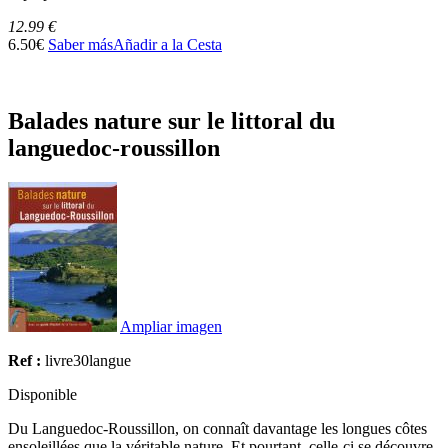
12.99 €
6.50€
Saber más
Añadir a la Cesta
Balades nature sur le littoral du
languedoc-roussillon
Ampliar imagen
Ref :
livre30langue
Disponible
Du Languedoc-Roussillon, on connaît davantage les longues côtes
ensoleillées que la véritable nature. Et pourtant, celle-ci se découvre