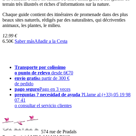
terrain très illustrés et riches d’informations sur la nature.
Chaque guide contient des itinéraires de promenade dans des plus
beaux sites naturels, rédigés par des naturalistes, qui décriventles
animaux, les plantes, le milieu.
12.99 €
6.50€
Saber más
Añadir a la Cesta
Transporte por colissimo
o punto de relevo
desde 6€70
envío gratis
a partir de 300 €
de pedido
pago seguro
Pago en 3 veces
preguntas ? necesidad de ayuda ?
Llame al (+33) 05 19 98
07 41
o consultar el servicio clientes
574 rue de Pradals