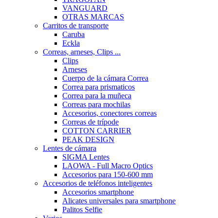
VANGUARD
OTRAS MARCAS
Carritos de transporte
Caruba
Eckla
Correas, arneses, Clips ...
Clips
Arneses
Cuerpo de la cámara Correa
Correa para prismaticos
Correa para la muñeca
Correas para mochilas
Accesorios, conectores correas
Correas de trípode
COTTON CARRIER
PEAK DESIGN
Lentes de cámara
SIGMA Lentes
LAOWA - Full Macro Optics
Accesorios para 150-600 mm
Accesorios de teléfonos inteligentes
Accesorios smartphone
Alicates universales para smartphone
Palitos Selfie