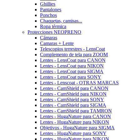
Ghillies
Pantalones
Ponchos
Chaquetas, camisas...
Ropa térmica
Protecciones NEOPRENO
Cámaras
Camaras + Lente
Telescopios terrestres - LensCoat
Complemento de tela para ZOOM
Lentes - LensCoat para CANON
Lentes - LensCoat para NIKON
Lentes - LensCoat para SIGMA
Lentes - LensCoat para SONY
Lentes - Lenscoat - OTRAS MARCAS
Lentes - CamShield para CANON
Lentes - CamShield para NIKON
Lentes - CamShield para SONY
Lentes - CamShield para SIGMA
Lentes - CamShield para TAMRON
Lentes - HugaNature para CANON
Lentes - HugaNature para NIKON
Objetivos - HugaNature para SIGMA
Lentes - HugaNature para SONY
Lentes - HugaNature para NIKON