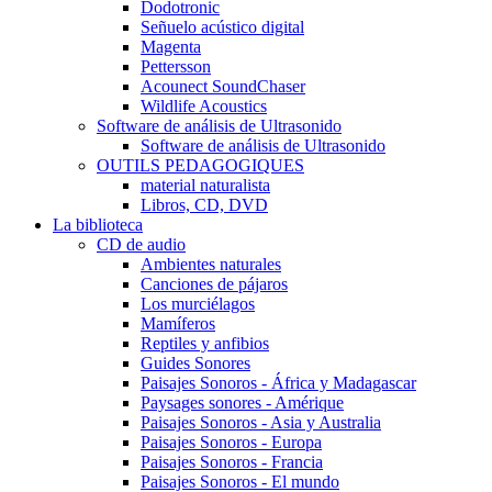
Dodotronic
Señuelo acústico digital
Magenta
Pettersson
Acounect SoundChaser
Wildlife Acoustics
Software de análisis de Ultrasonido
Software de análisis de Ultrasonido
OUTILS PEDAGOGIQUES
material naturalista
Libros, CD, DVD
La biblioteca
CD de audio
Ambientes naturales
Canciones de pájaros
Los murciélagos
Mamíferos
Reptiles y anfibios
Guides Sonores
Paisajes Sonoros - África y Madagascar
Paysages sonores - Amérique
Paisajes Sonoros - Asia y Australia
Paisajes Sonoros - Europa
Paisajes Sonoros - Francia
Paisajes Sonoros - El mundo