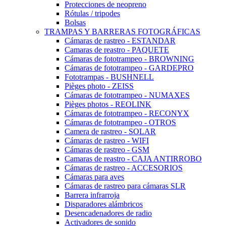
Protecciones de neopreno
Rótulas / tripodes
Bolsas
TRAMPAS Y BARRERAS FOTOGRÁFICAS
Cámaras de rastreo - ESTANDAR
Camaras de reastro - PAQUETE
Cámaras de fototrampeo - BROWNING
Cámaras de fototrampeo - GARDEPRO
Fototrampas - BUSHNELL
Pièges photo - ZEISS
Cámaras de fototrampeo - NUMAXES
Pièges photos - REOLINK
Cámaras de fototrampeo - RECONYX
Cámaras de fototrampeo - OTROS
Camera de rastreo - SOLAR
Cámaras de rastreo - WIFI
Cámaras de rastreo - GSM
Camaras de reastro - CAJA ANTIRROBO
Cámaras de rastreo - ACCESORIOS
Cámaras para aves
Cámaras de rastreo para cámaras SLR
Barrera infrarroja
Disparadores alámbricos
Desencadenadores de radio
Activadores de sonido