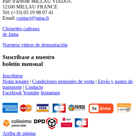
Parc d'activité MILLAU VIADUC
12100 MILLAU FRANCE
Tel: (+33) 05 19 98 07 41
Email:
contact@jama.fr
Chouettes cadeaux
de Jama
Nuestros videos de demostración
Suscríbase a nuestro
boletín mensual
Inscribirse
Notas legales
|
Condiciones generales de venta
|
Envío y gastos de
transporte
|
Contacto
Facebook
Youtube
Instagram
Arriba de página