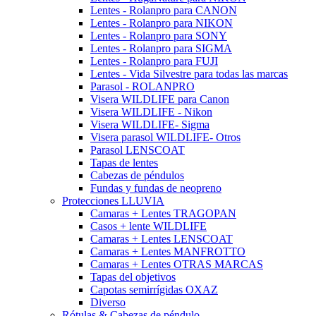
Lentes - Rolanpro para CANON
Lentes - Rolanpro para NIKON
Lentes - Rolanpro para SONY
Lentes - Rolanpro para SIGMA
Lentes - Rolanpro para FUJI
Lentes - Vida Silvestre para todas las marcas
Parasol - ROLANPRO
Visera WILDLIFE para Canon
Visera WILDLIFE - Nikon
Visera WILDLIFE- Sigma
Visera parasol WILDLIFE- Otros
Parasol LENSCOAT
Tapas de lentes
Cabezas de péndulos
Fundas y fundas de neopreno
Protecciones LLUVIA
Camaras + Lentes TRAGOPAN
Casos + lente WILDLIFE
Camaras + Lentes LENSCOAT
Camaras + Lentes MANFROTTO
Camaras + Lentes OTRAS MARCAS
Tapas del objetivos
Capotas semirrígidas OXAZ
Diverso
Rótulas & Cabezas de péndulo