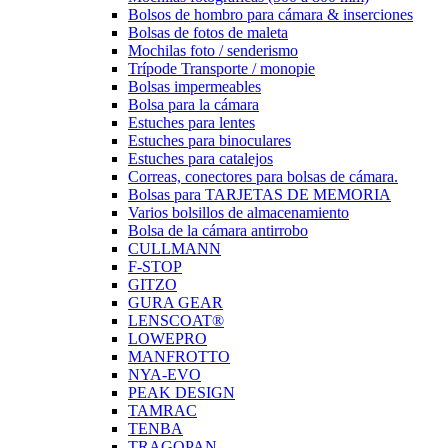
Bolsos de hombro para cámara & inserciones
Bolsas de fotos de maleta
Mochilas foto / senderismo
Trípode Transporte / monopie
Bolsas impermeables
Bolsa para la cámara
Estuches para lentes
Estuches para binoculares
Estuches para catalejos
Correas, conectores para bolsas de cámara.
Bolsas para TARJETAS DE MEMORIA
Varios bolsillos de almacenamiento
Bolsa de la cámara antirrobo
CULLMANN
F-STOP
GITZO
GURA GEAR
LENSCOAT®
LOWEPRO
MANFROTTO
NYA-EVO
PEAK DESIGN
TAMRAC
TENBA
TRAGOPAN