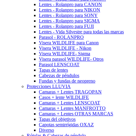
Lentes - Rolanpro para CANON
Lentes - Rolanpro para NIKON
Lentes - Rolanpro para SONY
Lentes - Rolanpro para SIGMA
Lentes - Rolanpro para FUJI
Lentes - Vida Silvestre para todas las marcas
Parasol - ROLANPRO
Visera WILDLIFE para Canon
Visera WILDLIFE - Nikon
Visera WILDLIFE- Sigma
Visera parasol WILDLIFE- Otros
Parasol LENSCOAT
Tapas de lentes
Cabezas de péndulos
Fundas y fundas de neopreno
Protecciones LLUVIA
Camaras + Lentes TRAGOPAN
Casos + lente WILDLIFE
Camaras + Lentes LENSCOAT
Camaras + Lentes MANFROTTO
Camaras + Lentes OTRAS MARCAS
Tapas del objetivos
Capotas semirrígidas OXAZ
Diverso
Rótulas & Cabezas de péndulo