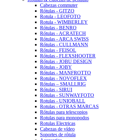
Cabezas commuter
Rótulas - GITZO
Rotula - LEOFOTO
Rotula - WIMBERLEY
Rótulas - BENRO
Rótulas - ACRATECH
Rótulas - ARCA SWISS
Rótulas - CULLMANN
Rótulas - FEISOL
Rótulas - FLEXSHOOTER
Rótulas - JOBU DESIGN
Rótulas - JOBY
Rótulas - MANFROTTO
Rotulas - NOVOFLEX
Rótulas – SMALLRIG
Rótulas - SIRUI
Rótulas - SUNWAYFOTO
Rotulas - UNIQBALL
Rotulas - OTRAS MARCAS
Rótulas para telescopios
Rotulas para monopodos
Rotulas Electricas
Cabezas de vídeo
Soportes de rótula