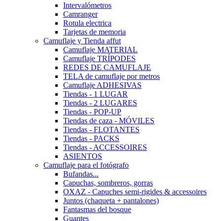
Intervalómetros
Camranger
Rotula electrica
Tarjetas de memoria
Camuflaje y Tienda affut
Camuflaje MATERIAL
Camuflaje TRÍPODES
REDES DE CAMUFLAJE
TELA de camuflaje por metros
Camuflaje ADHESIVAS
Tiendas - 1 LUGAR
Tiendas - 2 LUGARES
Tiendas - POP-UP
Tiendas de caza - MÓVILES
Tiendas - FLOTANTES
Tiendas - PACKS
Tiendas - ACCESSOIRES
ASIENTOS
Camuflaje para el fotógrafo
Bufandas...
Capuchas, sombreros, gorras
OXAZ - Capuches semi-rigides & accessoires
Juntos (chaqueta + pantalones)
Fantasmas del bosque
Guantes