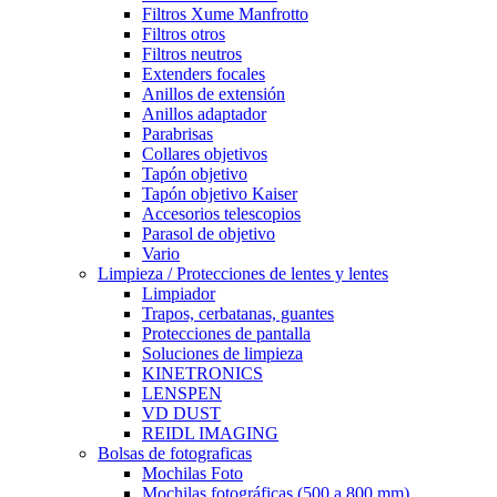
Filtros Xume Manfrotto
Filtros otros
Filtros neutros
Extenders focales
Anillos de extensión
Anillos adaptador
Parabrisas
Collares objetivos
Tapón objetivo
Tapón objetivo Kaiser
Accesorios telescopios
Parasol de objetivo
Vario
Limpieza / Protecciones de lentes y lentes
Limpiador
Trapos, cerbatanas, guantes
Protecciones de pantalla
Soluciones de limpieza
KINETRONICS
LENSPEN
VD DUST
REIDL IMAGING
Bolsas de fotograficas
Mochilas Foto
Mochilas fotográficas (500 a 800 mm)