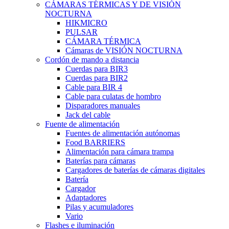
CÁMARAS TÉRMICAS Y DE VISIÓN
NOCTURNA
HIKMICRO
PULSAR
CÁMARA TÉRMICA
Cámaras de VISIÓN NOCTURNA
Cordón de mando a distancia
Cuerdas para BIR3
Cuerdas para BIR2
Cable para BIR 4
Cable para culatas de hombro
Disparadores manuales
Jack del cable
Fuente de alimentación
Fuentes de alimentación autónomas
Food BARRIERS
Alimentación para cámara trampa
Baterías para cámaras
Cargadores de baterías de cámaras digitales
Batería
Cargador
Adaptadores
Pilas y acumuladores
Vario
Flashes e iluminación