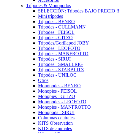
Accesorios
Trípodes & Monopodos
SELECCIÓN: Trípodes BAJO PRECIO !!
Mini trípodes
Trípodes - BENRO
Tripodes - CULLMANN
Trípodes - FEISOL
Trípodes - GITZO
Tripodes/Gorillapod JOBY
Trípodes - LEOFOTO
Tripodes - MANFROTTO
Trípodes - SIRUI
Tripodes - SMALLRIG
Tripodes - STARBLITZ
Tripodes - UNILOC
Otros
Monópodes - BENRO
Monopies - FEISOL
Monopies - GITZO
Monopodes - LEOFOTO
Monopies - MANFROTTO
Monopods - SIRUI
Columnas centrales
KITS Observation
KITS de animales