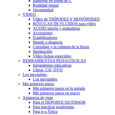
Bandejas en forma de L
Realidad virtual
Oportunidad
VIDEO
Vídeo de TRÍPODES Y MONÓPODES
RÓTULAS DE FLUIDOS para vídeo
AUDIO micrós y grabadoras
Accessorios
Estabilizadores
Mando a distancia
Camuflaje y la cubierta de la lluvia
Iluminación
Vídeo bolsas especiales
HERRAMIENTAS PEDAGÓGICAS
herramientas educativas
Libros, CD, DVD
Los inevitables
Los inevitables
Mis primeros pasos
Mis primeros pasos en la mirada
Mis primeros pasos en macro
Asistencia de viaje
Para el DEPORTE OUTDOOR
Para practicar senderismo
Para ir a África