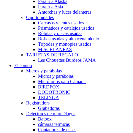
Para ir a Alaska
Para ir a Asia
Antorchas y luces delanteras
Oportunidades
Carcasas y lentes usados
Prismáticos y catalejos usados
Rótulas y placas usadas
Bolsas usadas y almacenamiento
Trípodes y monopies usados
MISCELÁNEAS
TARJETAS DE REGALO
Les Chouettes Burdeos JAMA
El sonido
Micros y parábolas
Micros y parábolas
Micrófonos para Cámaras
BIRDFOX
DODOTRONIC
TELINGA
Registradors
Grabadoras
Detectores de murciélagos
Batbox
cámaras térmicas
Contadores de pases