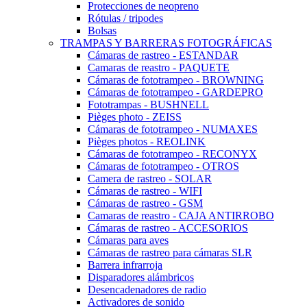
Protecciones de neopreno
Rótulas / tripodes
Bolsas
TRAMPAS Y BARRERAS FOTOGRÁFICAS
Cámaras de rastreo - ESTANDAR
Camaras de reastro - PAQUETE
Cámaras de fototrampeo - BROWNING
Cámaras de fototrampeo - GARDEPRO
Fototrampas - BUSHNELL
Pièges photo - ZEISS
Cámaras de fototrampeo - NUMAXES
Pièges photos - REOLINK
Cámaras de fototrampeo - RECONYX
Cámaras de fototrampeo - OTROS
Camera de rastreo - SOLAR
Cámaras de rastreo - WIFI
Cámaras de rastreo - GSM
Camaras de reastro - CAJA ANTIRROBO
Cámaras de rastreo - ACCESORIOS
Cámaras para aves
Cámaras de rastreo para cámaras SLR
Barrera infrarroja
Disparadores alámbricos
Desencadenadores de radio
Activadores de sonido