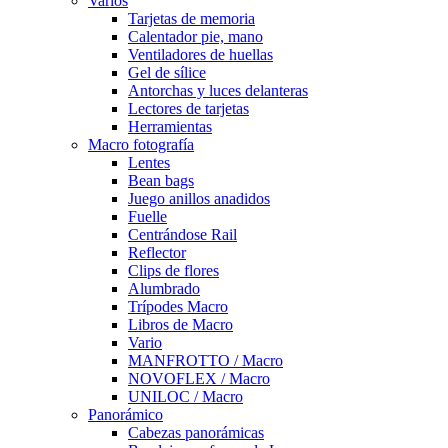
Varios
Tarjetas de memoria
Calentador pie, mano
Ventiladores de huellas
Gel de sílice
Antorchas y luces delanteras
Lectores de tarjetas
Herramientas
Macro fotografía
Lentes
Bean bags
Juego anillos anadidos
Fuelle
Centrándose Rail
Reflector
Clips de flores
Alumbrado
Trípodes Macro
Libros de Macro
Vario
MANFROTTO / Macro
NOVOFLEX / Macro
UNILOC / Macro
Panorámico
Cabezas panorámicas