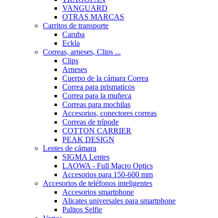
VANGUARD
OTRAS MARCAS
Carritos de transporte
Caruba
Eckla
Correas, arneses, Clips ...
Clips
Arneses
Cuerpo de la cámara Correa
Correa para prismaticos
Correa para la muñeca
Correas para mochilas
Accesorios, conectores correas
Correas de trípode
COTTON CARRIER
PEAK DESIGN
Lentes de cámara
SIGMA Lentes
LAOWA - Full Macro Optics
Accesorios para 150-600 mm
Accesorios de teléfonos inteligentes
Accesorios smartphone
Alicates universales para smartphone
Palitos Selfie