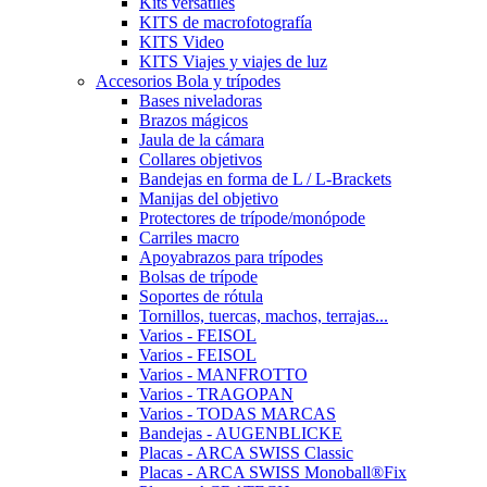
Kits versátiles
KITS de macrofotografía
KITS Video
KITS Viajes y viajes de luz
Accesorios Bola y trípodes
Bases niveladoras
Brazos mágicos
Jaula de la cámara
Collares objetivos
Bandejas en forma de L / L-Brackets
Manijas del objetivo
Protectores de trípode/monópode
Carriles macro
Apoyabrazos para trípodes
Bolsas de trípode
Soportes de rótula
Tornillos, tuercas, machos, terrajas...
Varios - FEISOL
Varios - FEISOL
Varios - MANFROTTO
Varios - TRAGOPAN
Varios - TODAS MARCAS
Bandejas - AUGENBLICKE
Placas - ARCA SWISS Classic
Placas - ARCA SWISS Monoball®Fix