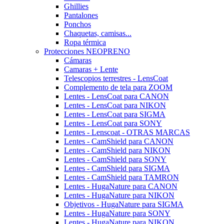
Ghillies
Pantalones
Ponchos
Chaquetas, camisas...
Ropa térmica
Protecciones NEOPRENO
Cámaras
Camaras + Lente
Telescopios terrestres - LensCoat
Complemento de tela para ZOOM
Lentes - LensCoat para CANON
Lentes - LensCoat para NIKON
Lentes - LensCoat para SIGMA
Lentes - LensCoat para SONY
Lentes - Lenscoat - OTRAS MARCAS
Lentes - CamShield para CANON
Lentes - CamShield para NIKON
Lentes - CamShield para SONY
Lentes - CamShield para SIGMA
Lentes - CamShield para TAMRON
Lentes - HugaNature para CANON
Lentes - HugaNature para NIKON
Objetivos - HugaNature para SIGMA
Lentes - HugaNature para SONY
Lentes - HugaNature para NIKON