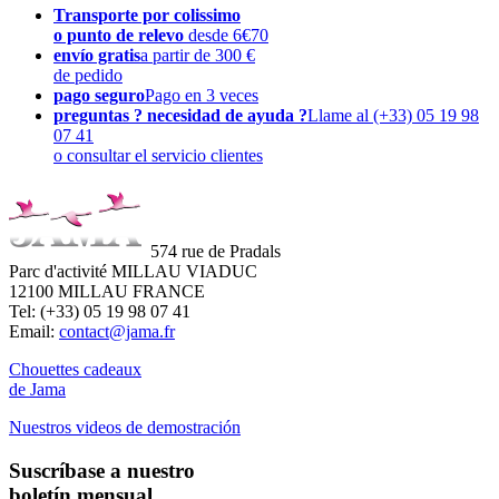
Transporte por colissimo
o punto de relevo
desde 6€70
envío gratis
a partir de 300 €
de pedido
pago seguro
Pago en 3 veces
preguntas ? necesidad de ayuda ?
Llame al (+33) 05 19 98
07 41
o consultar el servicio clientes
574 rue de Pradals
Parc d'activité MILLAU VIADUC
12100 MILLAU FRANCE
Tel: (+33) 05 19 98 07 41
Email:
contact@jama.fr
Chouettes cadeaux
de Jama
Nuestros videos de demostración
Suscríbase a nuestro
boletín mensual