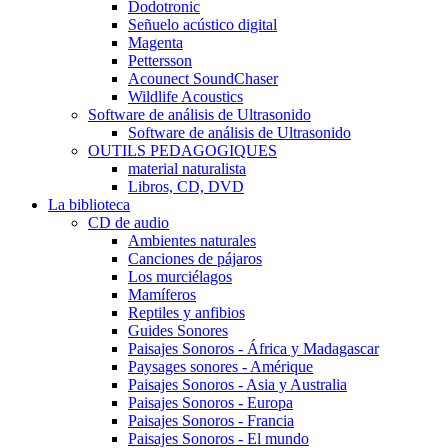
Dodotronic
Señuelo acústico digital
Magenta
Pettersson
Acounect SoundChaser
Wildlife Acoustics
Software de análisis de Ultrasonido
Software de análisis de Ultrasonido
OUTILS PEDAGOGIQUES
material naturalista
Libros, CD, DVD
La biblioteca
CD de audio
Ambientes naturales
Canciones de pájaros
Los murciélagos
Mamíferos
Reptiles y anfibios
Guides Sonores
Paisajes Sonoros - África y Madagascar
Paysages sonores - Amérique
Paisajes Sonoros - Asia y Australia
Paisajes Sonoros - Europa
Paisajes Sonoros - Francia
Paisajes Sonoros - El mundo