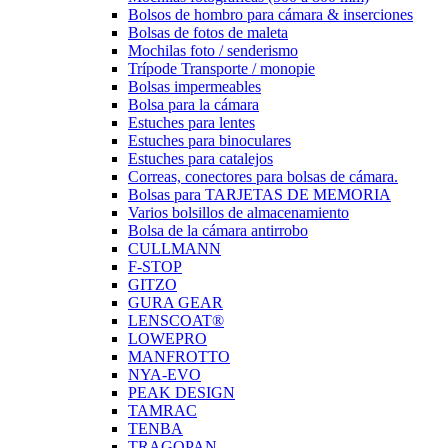
Bolsos de hombro para cámara & inserciones
Bolsas de fotos de maleta
Mochilas foto / senderismo
Trípode Transporte / monopie
Bolsas impermeables
Bolsa para la cámara
Estuches para lentes
Estuches para binoculares
Estuches para catalejos
Correas, conectores para bolsas de cámara.
Bolsas para TARJETAS DE MEMORIA
Varios bolsillos de almacenamiento
Bolsa de la cámara antirrobo
CULLMANN
F-STOP
GITZO
GURA GEAR
LENSCOAT®
LOWEPRO
MANFROTTO
NYA-EVO
PEAK DESIGN
TAMRAC
TENBA
TRAGOPAN