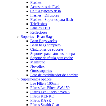
Flashes
Accesorios de Flash
Celula synchro flash
Flashes - Difusores
Flashes - Soportes para flash
Teleflashes
Paneles LED
Reflectores
Soportes - Bean Bags
Bean Bags vacías
Bean bags completo
Cinturones de soporte
Soportes para cámaras trampa
Soporte de rótula para coche
Manfrotto
Novoflex
Otros soportes
Foto de estabilizador de hombro
Suplementos ópticos
Lee Filters 100mm
Filtres Lee Filters SW-150
Filtros Lee Filters Seven 5
Filtros KENKO
Filtros KASE
Filtros Stealth Gear