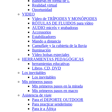
Bandejas en forma de L
Realidad virtual
Oportunidad
VIDEO
Vídeo de TRÍPODES Y MONÓPODES
RÓTULAS DE FLUIDOS para vídeo
AUDIO micrós y grabadoras
Accessorios
Estabilizadores
Mando a distancia
Camuflaje y la cubierta de la lluvia
Iluminación
Vídeo bolsas especiales
HERRAMIENTAS PEDAGÓGICAS
herramientas educativas
Libros, CD, DVD
Los inevitables
Los inevitables
Mis primeros pasos
Mis primeros pasos en la mirada
Mis primeros pasos en macro
Asistencia de viaje
Para el DEPORTE OUTDOOR
Para practicar senderismo
Para ir a África