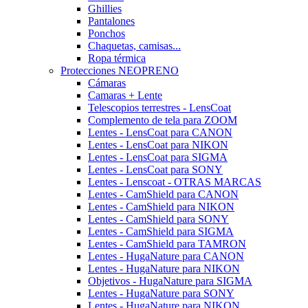
Ghillies
Pantalones
Ponchos
Chaquetas, camisas...
Ropa térmica
Protecciones NEOPRENO
Cámaras
Camaras + Lente
Telescopios terrestres - LensCoat
Complemento de tela para ZOOM
Lentes - LensCoat para CANON
Lentes - LensCoat para NIKON
Lentes - LensCoat para SIGMA
Lentes - LensCoat para SONY
Lentes - Lenscoat - OTRAS MARCAS
Lentes - CamShield para CANON
Lentes - CamShield para NIKON
Lentes - CamShield para SONY
Lentes - CamShield para SIGMA
Lentes - CamShield para TAMRON
Lentes - HugaNature para CANON
Lentes - HugaNature para NIKON
Objetivos - HugaNature para SIGMA
Lentes - HugaNature para SONY
Lentes - HugaNature para NIKON