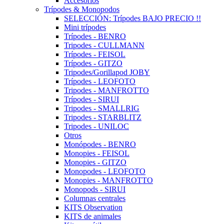
Accesorios
Trípodes & Monopodos
SELECCIÓN: Trípodes BAJO PRECIO !!
Mini trípodes
Trípodes - BENRO
Tripodes - CULLMANN
Trípodes - FEISOL
Trípodes - GITZO
Tripodes/Gorillapod JOBY
Trípodes - LEOFOTO
Tripodes - MANFROTTO
Trípodes - SIRUI
Tripodes - SMALLRIG
Tripodes - STARBLITZ
Tripodes - UNILOC
Otros
Monópodes - BENRO
Monopies - FEISOL
Monopies - GITZO
Monopodes - LEOFOTO
Monopies - MANFROTTO
Monopods - SIRUI
Columnas centrales
KITS Observation
KITS de animales