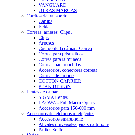
VANGUARD
OTRAS MARCAS
Carritos de transporte
Caruba
Eckla
Correas, arneses, Clips ...
Clips
Arneses
Cuerpo de la cámara Correa
Correa para prismaticos
Correa para la muñeca
Correas para mochilas
Accesorios, conectores correas
Correas de trípode
COTTON CARRIER
PEAK DESIGN
Lentes de cámara
SIGMA Lentes
LAOWA - Full Macro Optics
Accesorios para 150-600 mm
Accesorios de teléfonos inteligentes
Accesorios smartphone
Alicates universales para smartphone
Palitos Selfie