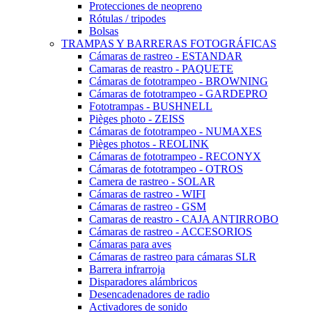
Protecciones de neopreno
Rótulas / tripodes
Bolsas
TRAMPAS Y BARRERAS FOTOGRÁFICAS
Cámaras de rastreo - ESTANDAR
Camaras de reastro - PAQUETE
Cámaras de fototrampeo - BROWNING
Cámaras de fototrampeo - GARDEPRO
Fototrampas - BUSHNELL
Pièges photo - ZEISS
Cámaras de fototrampeo - NUMAXES
Pièges photos - REOLINK
Cámaras de fototrampeo - RECONYX
Cámaras de fototrampeo - OTROS
Camera de rastreo - SOLAR
Cámaras de rastreo - WIFI
Cámaras de rastreo - GSM
Camaras de reastro - CAJA ANTIRROBO
Cámaras de rastreo - ACCESORIOS
Cámaras para aves
Cámaras de rastreo para cámaras SLR
Barrera infrarroja
Disparadores alámbricos
Desencadenadores de radio
Activadores de sonido