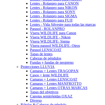
Lentes - Rolanpro para CANON
Lentes - Rolanpro para NIKON
Lentes - Rolanpro para SONY
Lentes - Rolanpro para SIGMA
Lentes - Rolanpro para FUJI
Lentes - Vida Silvestre para todas las marcas
Parasol - ROLANPRO
Visera WILDLIFE para Canon
Visera WILDLIFE - Nikon
Visera WILDLIFE- Sigma
Visera parasol WILDLIFE- Otros
Parasol LENSCOAT
Tapas de lentes
Cabezas de péndulos
Fundas y fundas de neopreno
Protecciones LLUVIA
Camaras + Lentes TRAGOPAN
Casos + lente WILDLIFE
Camaras + Lentes LENSCOAT
Camaras + Lentes MANFROTTO
Camaras + Lentes OTRAS MARCAS
Tapas del objetivos
Capotas semirrígidas OXAZ
Diverso
Rótulas & Cabezas de péndulo