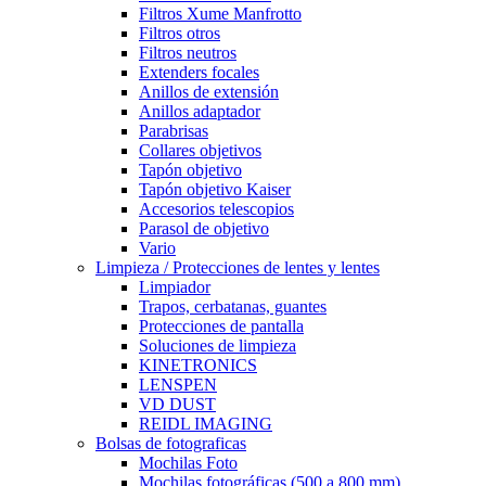
Filtros Xume Manfrotto
Filtros otros
Filtros neutros
Extenders focales
Anillos de extensión
Anillos adaptador
Parabrisas
Collares objetivos
Tapón objetivo
Tapón objetivo Kaiser
Accesorios telescopios
Parasol de objetivo
Vario
Limpieza / Protecciones de lentes y lentes
Limpiador
Trapos, cerbatanas, guantes
Protecciones de pantalla
Soluciones de limpieza
KINETRONICS
LENSPEN
VD DUST
REIDL IMAGING
Bolsas de fotograficas
Mochilas Foto
Mochilas fotográficas (500 a 800 mm)