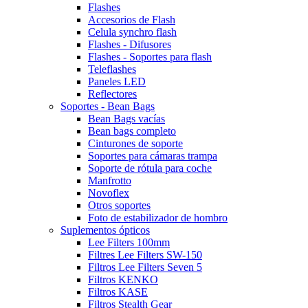
Flashes
Accesorios de Flash
Celula synchro flash
Flashes - Difusores
Flashes - Soportes para flash
Teleflashes
Paneles LED
Reflectores
Soportes - Bean Bags
Bean Bags vacías
Bean bags completo
Cinturones de soporte
Soportes para cámaras trampa
Soporte de rótula para coche
Manfrotto
Novoflex
Otros soportes
Foto de estabilizador de hombro
Suplementos ópticos
Lee Filters 100mm
Filtres Lee Filters SW-150
Filtros Lee Filters Seven 5
Filtros KENKO
Filtros KASE
Filtros Stealth Gear