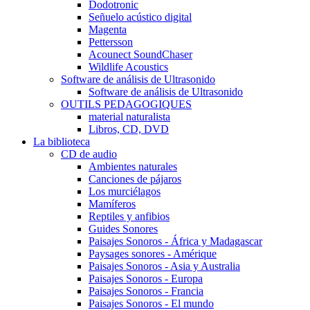
Dodotronic
Señuelo acústico digital
Magenta
Pettersson
Acounect SoundChaser
Wildlife Acoustics
Software de análisis de Ultrasonido
Software de análisis de Ultrasonido
OUTILS PEDAGOGIQUES
material naturalista
Libros, CD, DVD
La biblioteca
CD de audio
Ambientes naturales
Canciones de pájaros
Los murciélagos
Mamíferos
Reptiles y anfibios
Guides Sonores
Paisajes Sonoros - África y Madagascar
Paysages sonores - Amérique
Paisajes Sonoros - Asia y Australia
Paisajes Sonoros - Europa
Paisajes Sonoros - Francia
Paisajes Sonoros - El mundo