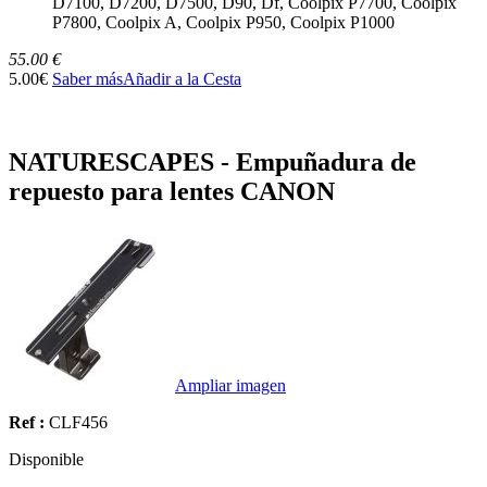
D7100, D7200, D7500, D90, Df, Coolpix P7700, Coolpix
P7800, Coolpix A, Coolpix P950, Coolpix P1000
55.00 €
5.00€
Saber más
Añadir a la Cesta
NATURESCAPES - Empuñadura de
repuesto para lentes CANON
Ampliar imagen
Ref :
CLF456
Disponible