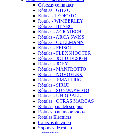
Cabezas commuter
Rótulas - GITZO
Rotula - LEOFOTO
Rotula - WIMBERLEY
Rótulas - BENRO
Rótulas - ACRATECH
Rótulas - ARCA SWISS
Rótulas - CULLMANN
Rótulas - FEISOL
Rótulas - FLEXSHOOTER
Rótulas - JOBU DESIGN
Rótulas - JOBY
Rótulas - MANFROTTO
Rotulas - NOVOFLEX
Rótulas – SMALLRIG
Rótulas - SIRUI
Rótulas - SUNWAYFOTO
Rotulas - UNIQBALL
Rotulas - OTRAS MARCAS
Rótulas para telescopios
Rotulas para monopodos
Rotulas Electricas
Cabezas de vídeo
Soportes de rótula