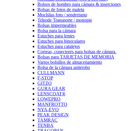
Bolsos de hombro para cámara & inserciones
Bolsas de fotos de maleta
Mochilas foto / senderismo
Trípode Transporte / monopie
Bolsas impermeables
Bolsa para la cámara
Estuches para lentes
Estuches para binoculares
Estuches para catalejos
Correas, conectores para bolsas de cámara.
Bolsas para TARJETAS DE MEMORIA
Varios bolsillos de almacenamiento
Bolsa de la cámara antirrobo
CULLMANN
F-STOP
GITZO
GURA GEAR
LENSCOAT®
LOWEPRO
MANFROTTO
NYA-EVO
PEAK DESIGN
TAMRAC
TENBA
TRAGOPAN