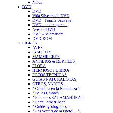
Niños
DVD
DVD
Vida Silvestre de DVD
DVD - Francia Sauvage
DVD - en otra parte...
Aves de DVD
DVD - Salamandre
DVD-ROM
LIBROS
AVES
INSECTES
MAMMIFERES
ANFIBIOS & REPTILES
FLORA
HERMOSOS LIBROs
FOTOS TECNICAS
GUIAS NATURALISTAS
OTROS, VARIOS ...
" Caminata en la Naturaleza "
" Belles Balades "
" Ediciones SALAMANDRA "
" Entre Terre & Mer "
" Guides géologiques "
" Les Secrets de la Photo .... "