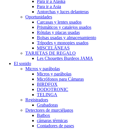
Para ir a Alaska
Para ir a Asia
Antorchas y luces delanteras
Oportunidades
Carcasas y lentes usados
Prismáticos y catalejos usados
Rótulas y placas usadas
Bolsas usadas y almacenamiento
Trípodes y monopies usados
MISCELÁNEAS
TARJETAS DE REGALO
Les Chouettes Burdeos JAMA
El sonido
Micros y parábolas
Micros y parábolas
Micrófonos para Cámaras
BIRDFOX
DODOTRONIC
TELINGA
Registradors
Grabadoras
Detectores de murciélagos
Batbox
cámaras térmicas
Contadores de pases