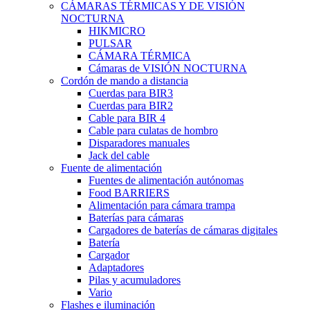
CÁMARAS TÉRMICAS Y DE VISIÓN
NOCTURNA
HIKMICRO
PULSAR
CÁMARA TÉRMICA
Cámaras de VISIÓN NOCTURNA
Cordón de mando a distancia
Cuerdas para BIR3
Cuerdas para BIR2
Cable para BIR 4
Cable para culatas de hombro
Disparadores manuales
Jack del cable
Fuente de alimentación
Fuentes de alimentación autónomas
Food BARRIERS
Alimentación para cámara trampa
Baterías para cámaras
Cargadores de baterías de cámaras digitales
Batería
Cargador
Adaptadores
Pilas y acumuladores
Vario
Flashes e iluminación