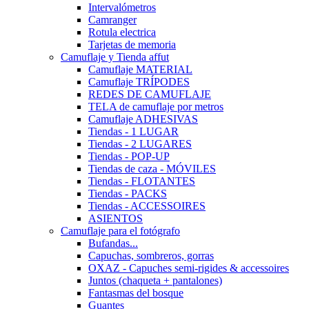
Intervalómetros
Camranger
Rotula electrica
Tarjetas de memoria
Camuflaje y Tienda affut
Camuflaje MATERIAL
Camuflaje TRÍPODES
REDES DE CAMUFLAJE
TELA de camuflaje por metros
Camuflaje ADHESIVAS
Tiendas - 1 LUGAR
Tiendas - 2 LUGARES
Tiendas - POP-UP
Tiendas de caza - MÓVILES
Tiendas - FLOTANTES
Tiendas - PACKS
Tiendas - ACCESSOIRES
ASIENTOS
Camuflaje para el fotógrafo
Bufandas...
Capuchas, sombreros, gorras
OXAZ - Capuches semi-rigides & accessoires
Juntos (chaqueta + pantalones)
Fantasmas del bosque
Guantes