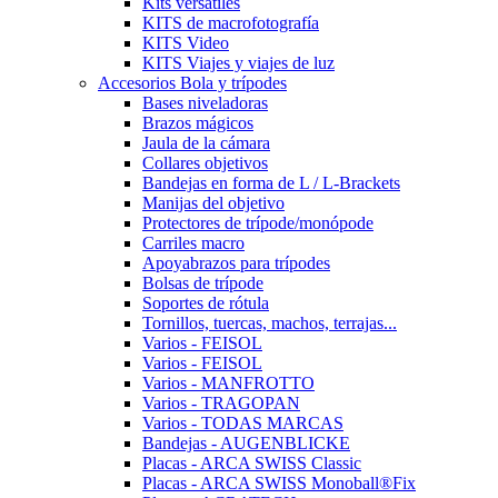
Kits versátiles
KITS de macrofotografía
KITS Video
KITS Viajes y viajes de luz
Accesorios Bola y trípodes
Bases niveladoras
Brazos mágicos
Jaula de la cámara
Collares objetivos
Bandejas en forma de L / L-Brackets
Manijas del objetivo
Protectores de trípode/monópode
Carriles macro
Apoyabrazos para trípodes
Bolsas de trípode
Soportes de rótula
Tornillos, tuercas, machos, terrajas...
Varios - FEISOL
Varios - FEISOL
Varios - MANFROTTO
Varios - TRAGOPAN
Varios - TODAS MARCAS
Bandejas - AUGENBLICKE
Placas - ARCA SWISS Classic
Placas - ARCA SWISS Monoball®Fix