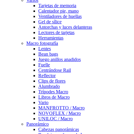
Varios
Tarjetas de memoria
Calentador pie, mano
Ventiladores de huellas
Gel de sílice
Antorchas y luces delanteras
Lectores de tarjetas
Herramientas
Macro fotografía
Lentes
Bean bags
Juego anillos anadidos
Fuelle
Centrándose Rail
Reflector
Clips de flores
Alumbrado
Trípodes Macro
Libros de Macro
Vario
MANFROTTO / Macro
NOVOFLEX / Macro
UNILOC / Macro
Panorámico
Cabezas panorámicas