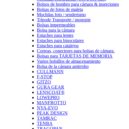
Bolsos de hombro para cámara & inserciones
Bolsas de fotos de maleta
Mochilas foto / senderismo
Trípode Transporte / monopie
Bolsas impermeables
Bolsa para la cámara
Estuches para lentes
Estuches para binoculares
Estuches para catalejos
Correas, conectores para bolsas de cámara.
Bolsas para TARJETAS DE MEMORIA
Varios bolsillos de almacenamiento
Bolsa de la cámara antirrobo
CULLMANN
F-STOP
GITZO
GURA GEAR
LENSCOAT®
LOWEPRO
MANFROTTO
NYA-EVO
PEAK DESIGN
TAMRAC
TENBA
TRAGOPAN