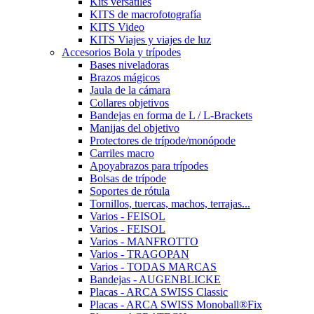
Kits versátiles
KITS de macrofotografía
KITS Video
KITS Viajes y viajes de luz
Accesorios Bola y trípodes
Bases niveladoras
Brazos mágicos
Jaula de la cámara
Collares objetivos
Bandejas en forma de L / L-Brackets
Manijas del objetivo
Protectores de trípode/monópode
Carriles macro
Apoyabrazos para trípodes
Bolsas de trípode
Soportes de rótula
Tornillos, tuercas, machos, terrajas...
Varios - FEISOL
Varios - FEISOL
Varios - MANFROTTO
Varios - TRAGOPAN
Varios - TODAS MARCAS
Bandejas - AUGENBLICKE
Placas - ARCA SWISS Classic
Placas - ARCA SWISS Monoball®Fix