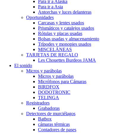
Para ir a Alaska
Para ir a Asia
Antorchas y luces delanteras
Oportunidades
Carcasas y lentes usados
Prismáticos y catalejos usados
Rótulas y placas usadas
Bolsas usadas y almacenamiento
Trípodes y monopies usados
MISCELÁNEAS
TARJETAS DE REGALO
Les Chouettes Burdeos JAMA
El sonido
Micros y parábolas
Micros y parábolas
Micrófonos para Cámaras
BIRDFOX
DODOTRONIC
TELINGA
Registradors
Grabadoras
Detectores de murciélagos
Batbox
cámaras térmicas
Contadores de pases