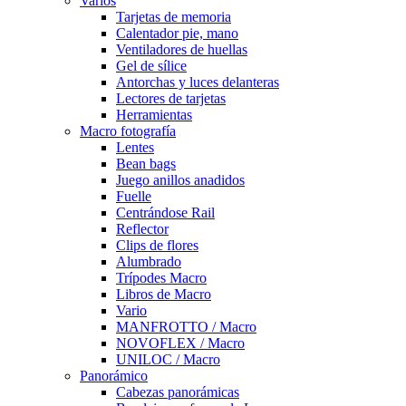
Varios
Tarjetas de memoria
Calentador pie, mano
Ventiladores de huellas
Gel de sílice
Antorchas y luces delanteras
Lectores de tarjetas
Herramientas
Macro fotografía
Lentes
Bean bags
Juego anillos anadidos
Fuelle
Centrándose Rail
Reflector
Clips de flores
Alumbrado
Trípodes Macro
Libros de Macro
Vario
MANFROTTO / Macro
NOVOFLEX / Macro
UNILOC / Macro
Panorámico
Cabezas panorámicas