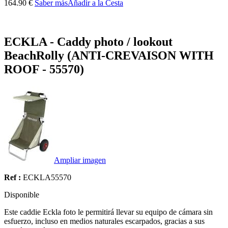
164.90 €
Saber más
Añadir a la Cesta
ECKLA - Caddy photo / lookout
BeachRolly (ANTI-CREVAISON WITH
ROOF - 55570)
Ampliar imagen
Ref :
ECKLA55570
Disponible
Este
caddie Eckla foto
le permitirá
llevar su
equipo de cámara
sin
esfuerzo,
incluso en medios
naturales
escarpados
, gracias a sus