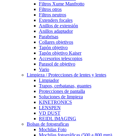
Filtros Xume Manfrotto
Filtros otros
Filtros neutros
Extenders focales
Anillos de extensión
Anillos adaptador
Parabrisas
Collares objetivos
Tapón objetivo
Tapón objetivo Kaiser
Accesorios telescopios
Parasol de objetivo
Vario
Limpieza / Protecciones de lentes y lentes
Limpiador
Trapos, cerbatanas, guantes
Protecciones de pantalla
Soluciones de limpieza
KINETRONICS
LENSPEN
VD DUST
REIDL IMAGING
Bolsas de fotograficas
Mochilas Foto
Mochilas fotográficas (500 a 800 mm)