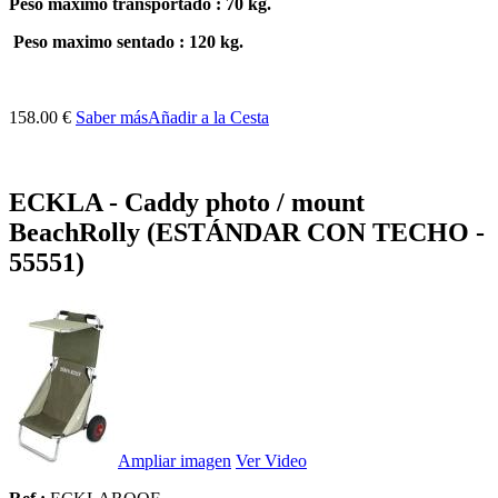
P
eso maximo transportado :
70
kg
.
Peso
maximo sentado
:
120
kg
.
158.00 €
Saber más
Añadir a la Cesta
ECKLA - Caddy photo / mount
BeachRolly (ESTÁNDAR CON TECHO -
55551)
Ampliar imagen
Ver Video