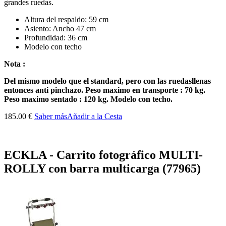
grandes ruedas
.
Altura del respaldo
:
59
cm
Asiento
:
Ancho
47
cm
Profundidad:
36
cm
Modelo
con techo
Nota :
Del mismo modelo
que el standard
, pero
con las ruedas
llenas
entonces anti pinchazo
.
P
eso maximo en transporte :
70
kg
.
Peso
maximo sentado
:
120
kg
.
Modelo con
techo.
185.00 €
Saber más
Añadir a la Cesta
ECKLA - Carrito fotográfico MULTI-
ROLLY con barra multicarga (77965)