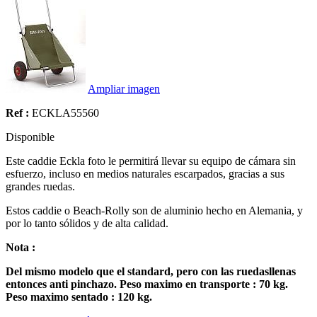
Ampliar imagen
Ref :
ECKLA55560
Disponible
Est
e caddie
Eckla
foto
le permitirá
llevar su
equipo de cámara
sin
esfuerzo,
incluso en medios
naturales
escarpados
, gracias a sus
grandes ruedas
.
Estos
caddie o
Beach-
Rolly
son de aluminio
hecho en Alemania
,
y
por lo tanto
sólidos y
de alta calidad.
Nota :
Del mismo modelo
que el standard
, pero
con las ruedas
llenas
entonces anti pinchazo
.
Peso maximo en transporte
:
70
kg
.
Peso
maximo sentado
:
120
kg
.