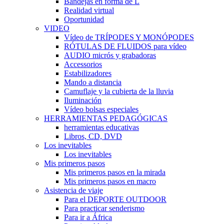
Bandejas en forma de L
Realidad virtual
Oportunidad
VIDEO
Vídeo de TRÍPODES Y MONÓPODES
RÓTULAS DE FLUIDOS para vídeo
AUDIO micrós y grabadoras
Accessorios
Estabilizadores
Mando a distancia
Camuflaje y la cubierta de la lluvia
Iluminación
Vídeo bolsas especiales
HERRAMIENTAS PEDAGÓGICAS
herramientas educativas
Libros, CD, DVD
Los inevitables
Los inevitables
Mis primeros pasos
Mis primeros pasos en la mirada
Mis primeros pasos en macro
Asistencia de viaje
Para el DEPORTE OUTDOOR
Para practicar senderismo
Para ir a África