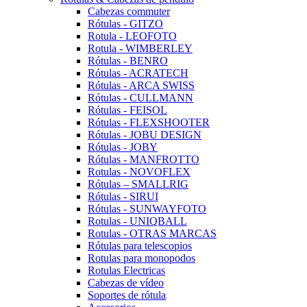
Cabezas commuter
Rótulas - GITZO
Rotula - LEOFOTO
Rotula - WIMBERLEY
Rótulas - BENRO
Rótulas - ACRATECH
Rótulas - ARCA SWISS
Rótulas - CULLMANN
Rótulas - FEISOL
Rótulas - FLEXSHOOTER
Rótulas - JOBU DESIGN
Rótulas - JOBY
Rótulas - MANFROTTO
Rotulas - NOVOFLEX
Rótulas – SMALLRIG
Rótulas - SIRUI
Rótulas - SUNWAYFOTO
Rotulas - UNIQBALL
Rotulas - OTRAS MARCAS
Rótulas para telescopios
Rotulas para monopodos
Rotulas Electricas
Cabezas de vídeo
Soportes de rótula