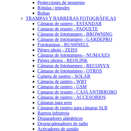
Protecciones de neopreno
Rótulas / tripodes
Bolsas
TRAMPAS Y BARRERAS FOTOGRÁFICAS
Cámaras de rastreo - ESTANDAR
Camaras de reastro - PAQUETE
Cámaras de fototrampeo - BROWNING
Cámaras de fototrampeo - GARDEPRO
Fototrampas - BUSHNELL
Pièges photo - ZEISS
Cámaras de fototrampeo - NUMAXES
Pièges photos - REOLINK
Cámaras de fototrampeo - RECONYX
Cámaras de fototrampeo - OTROS
Camera de rastreo - SOLAR
Cámaras de rastreo - WIFI
Cámaras de rastreo - GSM
Camaras de reastro - CAJA ANTIRROBO
Cámaras de rastreo - ACCESORIOS
Cámaras para aves
Cámaras de rastreo para cámaras SLR
Barrera infrarroja
Disparadores alámbricos
Desencadenadores de radio
Activadores de sonido