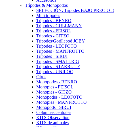
Accesorios
Trípodes & Monopodos
SELECCIÓN: Trípodes BAJO PRECIO !!
Mini trípodes
Trípodes - BENRO
Tripodes - CULLMANN
Trípodes - FEISOL
Trípodes - GITZO
Tripodes/Gorillapod JOBY
Trípodes - LEOFOTO
Tripodes - MANFROTTO
Trípodes - SIRUI
Tripodes - SMALLRIG
Tripodes - STARBLITZ
Tripodes - UNILOC
Otros
Monópodes - BENRO
Monopies - FEISOL
Monopies - GITZO
Monopodes - LEOFOTO
Monopies - MANFROTTO
Monopods - SIRUI
Columnas centrales
KITS Observation
KITS de animales