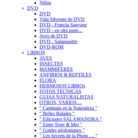
Niños
DVD
DVD
Vida Silvestre de DVD
DVD - Francia Sauvage
DVD - en otra parte...
Aves de DVD
DVD - Salamandre
DVD-ROM
LIBROS
AVES
INSECTES
MAMMIFERES
ANFIBIOS & REPTILES
FLORA
HERMOSOS LIBROs
FOTOS TECNICAS
GUIAS NATURALISTAS
OTROS, VARIOS ...
" Caminata en la Naturaleza "
" Belles Balades "
" Ediciones SALAMANDRA "
" Entre Terre & Mer "
" Guides géologiques "
" Les Secrets de la Photo .... "