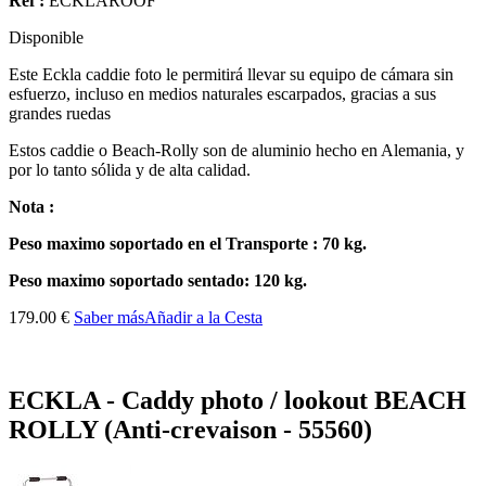
Ref :
ECKLAROOF
Disponible
Este
Eckla
caddie
foto
le permitirá
llevar su
equipo de cámara
sin
esfuerzo,
incluso en medios
naturales
escarpados
, gracias a sus
grandes ruedas
Estos
caddie o
Beach-
Rolly
son de aluminio
hecho en Alemania
,
y
por lo tanto
sólida y
de alta calidad.
Nota :
Peso maximo soportado en el Transporte
:
70
kg
.
Peso
maximo
soportado sentado
:
120
kg
.
179.00 €
Saber más
Añadir a la Cesta
ECKLA - Caddy photo / lookout BEACH
ROLLY (Anti-crevaison - 55560)