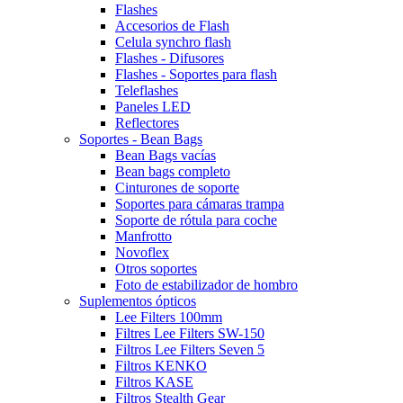
Flashes
Accesorios de Flash
Celula synchro flash
Flashes - Difusores
Flashes - Soportes para flash
Teleflashes
Paneles LED
Reflectores
Soportes - Bean Bags
Bean Bags vacías
Bean bags completo
Cinturones de soporte
Soportes para cámaras trampa
Soporte de rótula para coche
Manfrotto
Novoflex
Otros soportes
Foto de estabilizador de hombro
Suplementos ópticos
Lee Filters 100mm
Filtres Lee Filters SW-150
Filtros Lee Filters Seven 5
Filtros KENKO
Filtros KASE
Filtros Stealth Gear