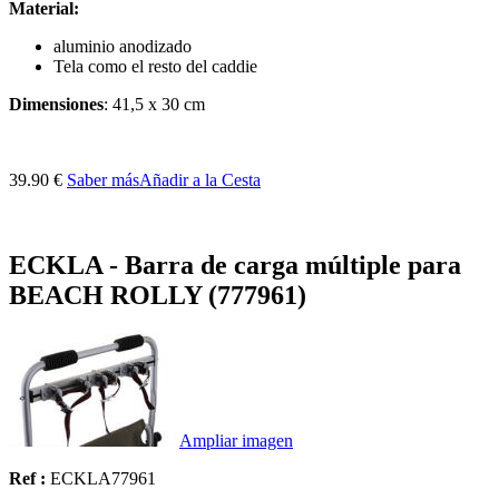
Material:
aluminio anodizado
Tela
como
el resto del
caddie
Dimensiones
:
41,5
x 30
cm
39.90 €
Saber más
Añadir a la Cesta
ECKLA - Barra de carga múltiple para
BEACH ROLLY (777961)
Ampliar imagen
Ref :
ECKLA77961