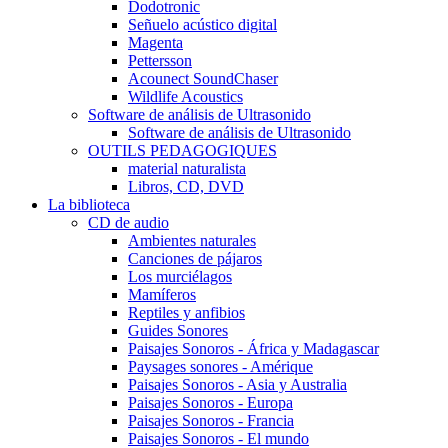
Dodotronic
Señuelo acústico digital
Magenta
Pettersson
Acounect SoundChaser
Wildlife Acoustics
Software de análisis de Ultrasonido
Software de análisis de Ultrasonido
OUTILS PEDAGOGIQUES
material naturalista
Libros, CD, DVD
La biblioteca
CD de audio
Ambientes naturales
Canciones de pájaros
Los murciélagos
Mamíferos
Reptiles y anfibios
Guides Sonores
Paisajes Sonoros - África y Madagascar
Paysages sonores - Amérique
Paisajes Sonoros - Asia y Australia
Paisajes Sonoros - Europa
Paisajes Sonoros - Francia
Paisajes Sonoros - El mundo