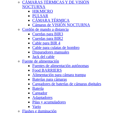
CÁMARAS TÉRMICAS Y DE VISIÓN
NOCTURNA
HIKMICRO
PULSAR
CÁMARA TÉRMICA
Cámaras de VISIÓN NOCTURNA
Cordón de mando a distancia
Cuerdas para BIR3
Cuerdas para BIR2
Cable para BIR 4
Cable para culatas de hombro
Disparadores manuales
Jack del cable
Fuente de alimentación
Fuentes de alimentación autónomas
Food BARRIERS
Alimentación para cámara trampa
Baterías para cámaras
Cargadores de baterías de cámaras digitales
Batería
Cargador
Adaptadores
Pilas y acumuladores
Vario
Flashes e iluminación