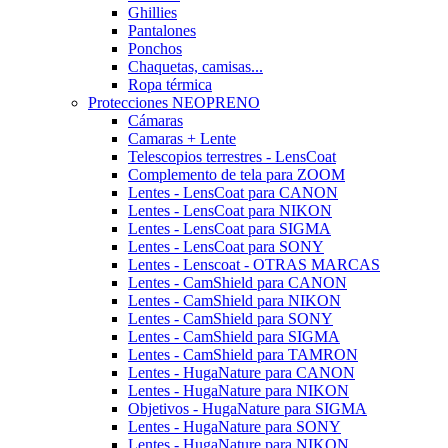
Ghillies
Pantalones
Ponchos
Chaquetas, camisas...
Ropa térmica
Protecciones NEOPRENO
Cámaras
Camaras + Lente
Telescopios terrestres - LensCoat
Complemento de tela para ZOOM
Lentes - LensCoat para CANON
Lentes - LensCoat para NIKON
Lentes - LensCoat para SIGMA
Lentes - LensCoat para SONY
Lentes - Lenscoat - OTRAS MARCAS
Lentes - CamShield para CANON
Lentes - CamShield para NIKON
Lentes - CamShield para SONY
Lentes - CamShield para SIGMA
Lentes - CamShield para TAMRON
Lentes - HugaNature para CANON
Lentes - HugaNature para NIKON
Objetivos - HugaNature para SIGMA
Lentes - HugaNature para SONY
Lentes - HugaNature para NIKON