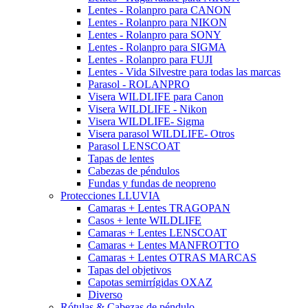
Lentes - Rolanpro para CANON
Lentes - Rolanpro para NIKON
Lentes - Rolanpro para SONY
Lentes - Rolanpro para SIGMA
Lentes - Rolanpro para FUJI
Lentes - Vida Silvestre para todas las marcas
Parasol - ROLANPRO
Visera WILDLIFE para Canon
Visera WILDLIFE - Nikon
Visera WILDLIFE- Sigma
Visera parasol WILDLIFE- Otros
Parasol LENSCOAT
Tapas de lentes
Cabezas de péndulos
Fundas y fundas de neopreno
Protecciones LLUVIA
Camaras + Lentes TRAGOPAN
Casos + lente WILDLIFE
Camaras + Lentes LENSCOAT
Camaras + Lentes MANFROTTO
Camaras + Lentes OTRAS MARCAS
Tapas del objetivos
Capotas semirrígidas OXAZ
Diverso
Rótulas & Cabezas de péndulo