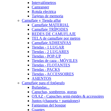
Intervalómetros
Camranger
Rotula electrica
Tarjetas de memoria
Camuflaje y Tienda affut
Camuflaje MATERIAL
Camuflaje TRÍPODES
REDES DE CAMUFLAJE
TELA de camuflaje por metros
Camuflaje ADHESIVAS
Tiendas - 1 LUGAR
Tiendas - 2 LUGARES
Tiendas - POP-UP
Tiendas de caza - MÓVILES
Tiendas - FLOTANTES
Tiendas - PACKS
Tiendas - ACCESSOIRES
ASIENTOS
Camuflaje para el fotógrafo
Bufandas...
Capuchas, sombreros, gorras
OXAZ - Capuches semi-rigides & accessoires
Juntos (chaqueta + pantalones)
Fantasmas del bosque
Guantes