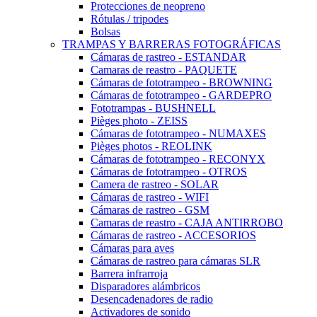
Protecciones de neopreno
Rótulas / tripodes
Bolsas
TRAMPAS Y BARRERAS FOTOGRÁFICAS
Cámaras de rastreo - ESTANDAR
Camaras de reastro - PAQUETE
Cámaras de fototrampeo - BROWNING
Cámaras de fototrampeo - GARDEPRO
Fototrampas - BUSHNELL
Pièges photo - ZEISS
Cámaras de fototrampeo - NUMAXES
Pièges photos - REOLINK
Cámaras de fototrampeo - RECONYX
Cámaras de fototrampeo - OTROS
Camera de rastreo - SOLAR
Cámaras de rastreo - WIFI
Cámaras de rastreo - GSM
Camaras de reastro - CAJA ANTIRROBO
Cámaras de rastreo - ACCESORIOS
Cámaras para aves
Cámaras de rastreo para cámaras SLR
Barrera infrarroja
Disparadores alámbricos
Desencadenadores de radio
Activadores de sonido