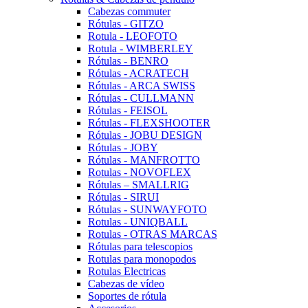
Cabezas commuter
Rótulas - GITZO
Rotula - LEOFOTO
Rotula - WIMBERLEY
Rótulas - BENRO
Rótulas - ACRATECH
Rótulas - ARCA SWISS
Rótulas - CULLMANN
Rótulas - FEISOL
Rótulas - FLEXSHOOTER
Rótulas - JOBU DESIGN
Rótulas - JOBY
Rótulas - MANFROTTO
Rotulas - NOVOFLEX
Rótulas – SMALLRIG
Rótulas - SIRUI
Rótulas - SUNWAYFOTO
Rotulas - UNIQBALL
Rotulas - OTRAS MARCAS
Rótulas para telescopios
Rotulas para monopodos
Rotulas Electricas
Cabezas de vídeo
Soportes de rótula