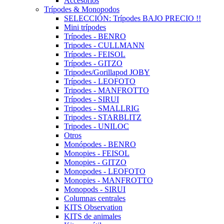
Accesorios
Trípodes & Monopodos
SELECCIÓN: Trípodes BAJO PRECIO !!
Mini trípodes
Trípodes - BENRO
Tripodes - CULLMANN
Trípodes - FEISOL
Trípodes - GITZO
Tripodes/Gorillapod JOBY
Trípodes - LEOFOTO
Tripodes - MANFROTTO
Trípodes - SIRUI
Tripodes - SMALLRIG
Tripodes - STARBLITZ
Tripodes - UNILOC
Otros
Monópodes - BENRO
Monopies - FEISOL
Monopies - GITZO
Monopodes - LEOFOTO
Monopies - MANFROTTO
Monopods - SIRUI
Columnas centrales
KITS Observation
KITS de animales