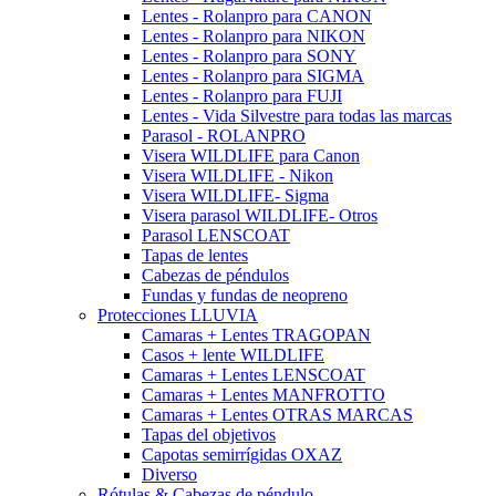
Lentes - Rolanpro para CANON
Lentes - Rolanpro para NIKON
Lentes - Rolanpro para SONY
Lentes - Rolanpro para SIGMA
Lentes - Rolanpro para FUJI
Lentes - Vida Silvestre para todas las marcas
Parasol - ROLANPRO
Visera WILDLIFE para Canon
Visera WILDLIFE - Nikon
Visera WILDLIFE- Sigma
Visera parasol WILDLIFE- Otros
Parasol LENSCOAT
Tapas de lentes
Cabezas de péndulos
Fundas y fundas de neopreno
Protecciones LLUVIA
Camaras + Lentes TRAGOPAN
Casos + lente WILDLIFE
Camaras + Lentes LENSCOAT
Camaras + Lentes MANFROTTO
Camaras + Lentes OTRAS MARCAS
Tapas del objetivos
Capotas semirrígidas OXAZ
Diverso
Rótulas & Cabezas de péndulo