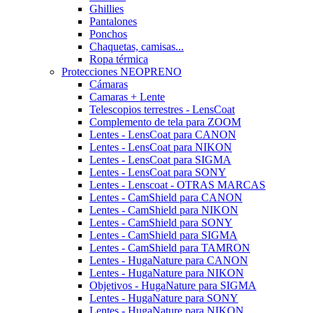
Ghillies
Pantalones
Ponchos
Chaquetas, camisas...
Ropa térmica
Protecciones NEOPRENO
Cámaras
Camaras + Lente
Telescopios terrestres - LensCoat
Complemento de tela para ZOOM
Lentes - LensCoat para CANON
Lentes - LensCoat para NIKON
Lentes - LensCoat para SIGMA
Lentes - LensCoat para SONY
Lentes - Lenscoat - OTRAS MARCAS
Lentes - CamShield para CANON
Lentes - CamShield para NIKON
Lentes - CamShield para SONY
Lentes - CamShield para SIGMA
Lentes - CamShield para TAMRON
Lentes - HugaNature para CANON
Lentes - HugaNature para NIKON
Objetivos - HugaNature para SIGMA
Lentes - HugaNature para SONY
Lentes - HugaNature para NIKON