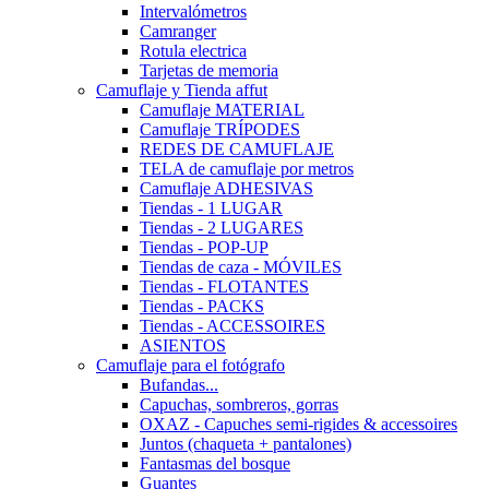
Intervalómetros
Camranger
Rotula electrica
Tarjetas de memoria
Camuflaje y Tienda affut
Camuflaje MATERIAL
Camuflaje TRÍPODES
REDES DE CAMUFLAJE
TELA de camuflaje por metros
Camuflaje ADHESIVAS
Tiendas - 1 LUGAR
Tiendas - 2 LUGARES
Tiendas - POP-UP
Tiendas de caza - MÓVILES
Tiendas - FLOTANTES
Tiendas - PACKS
Tiendas - ACCESSOIRES
ASIENTOS
Camuflaje para el fotógrafo
Bufandas...
Capuchas, sombreros, gorras
OXAZ - Capuches semi-rigides & accessoires
Juntos (chaqueta + pantalones)
Fantasmas del bosque
Guantes