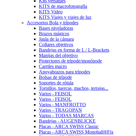
Kits versátiles
KITS de macrofotografía
KITS Video
KITS Viajes y viajes de luz
Accesorios Bola y trípodes
Bases niveladoras
Brazos mágicos
Jaula de la cámara
Collares objetivos
Bandejas en forma de L / L-Brackets
Manijas del objetivo
Protectores de trípode/monópode
Carriles macro
Apoyabrazos para trípodes
Bolsas de trípode
Soportes de rótula
Tornillos, tuercas, machos, terrajas...
Varios - FEISOL
Varios - FEISOL
Varios - MANFROTTO
Varios - TRAGOPAN
Varios - TODAS MARCAS
Bandejas - AUGENBLICKE
Placas - ARCA SWISS Classic
Placas - ARCA SWISS Monoball®Fix