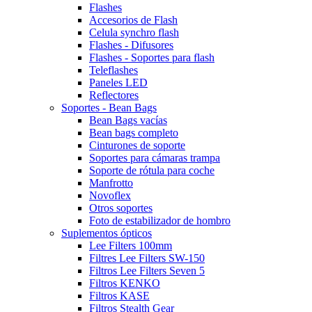
Flashes
Accesorios de Flash
Celula synchro flash
Flashes - Difusores
Flashes - Soportes para flash
Teleflashes
Paneles LED
Reflectores
Soportes - Bean Bags
Bean Bags vacías
Bean bags completo
Cinturones de soporte
Soportes para cámaras trampa
Soporte de rótula para coche
Manfrotto
Novoflex
Otros soportes
Foto de estabilizador de hombro
Suplementos ópticos
Lee Filters 100mm
Filtres Lee Filters SW-150
Filtros Lee Filters Seven 5
Filtros KENKO
Filtros KASE
Filtros Stealth Gear