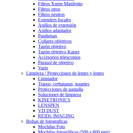
Filtros Xume Manfrotto
Filtros otros
Filtros neutros
Extenders focales
Anillos de extensión
Anillos adaptador
Parabrisas
Collares objetivos
Tapón objetivo
Tapón objetivo Kaiser
Accesorios telescopios
Parasol de objetivo
Vario
Limpieza / Protecciones de lentes y lentes
Limpiador
Trapos, cerbatanas, guantes
Protecciones de pantalla
Soluciones de limpieza
KINETRONICS
LENSPEN
VD DUST
REIDL IMAGING
Bolsas de fotograficas
Mochilas Foto
Mochilas fotográficas (500 a 800 mm)