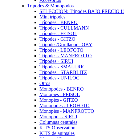
Accesorios
Trípodes & Monopodos
SELECCIÓN: Trípodes BAJO PRECIO !!
Mini trípodes
Trípodes - BENRO
Tripodes - CULLMANN
Trípodes - FEISOL
Trípodes - GITZO
Tripodes/Gorillapod JOBY
Trípodes - LEOFOTO
Tripodes - MANFROTTO
Trípodes - SIRUI
Tripodes - SMALLRIG
Tripodes - STARBLITZ
Tripodes - UNILOC
Otros
Monópodes - BENRO
Monopies - FEISOL
Monopies - GITZO
Monopodes - LEOFOTO
Monopies - MANFROTTO
Monopods - SIRUI
Columnas centrales
KITS Observation
KITS de animales