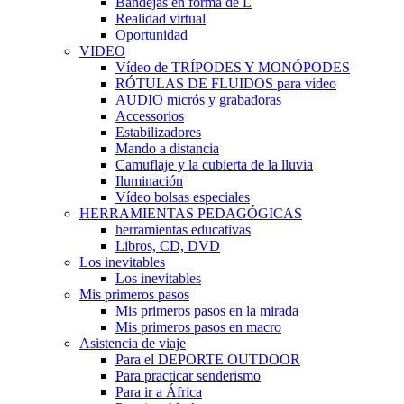
Bandejas en forma de L
Realidad virtual
Oportunidad
VIDEO
Vídeo de TRÍPODES Y MONÓPODES
RÓTULAS DE FLUIDOS para vídeo
AUDIO micrós y grabadoras
Accessorios
Estabilizadores
Mando a distancia
Camuflaje y la cubierta de la lluvia
Iluminación
Vídeo bolsas especiales
HERRAMIENTAS PEDAGÓGICAS
herramientas educativas
Libros, CD, DVD
Los inevitables
Los inevitables
Mis primeros pasos
Mis primeros pasos en la mirada
Mis primeros pasos en macro
Asistencia de viaje
Para el DEPORTE OUTDOOR
Para practicar senderismo
Para ir a África