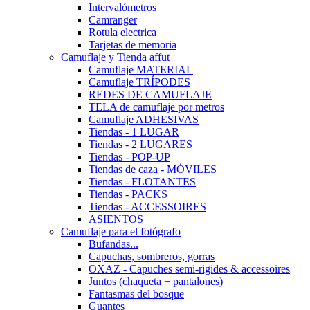
Intervalómetros
Camranger
Rotula electrica
Tarjetas de memoria
Camuflaje y Tienda affut
Camuflaje MATERIAL
Camuflaje TRÍPODES
REDES DE CAMUFLAJE
TELA de camuflaje por metros
Camuflaje ADHESIVAS
Tiendas - 1 LUGAR
Tiendas - 2 LUGARES
Tiendas - POP-UP
Tiendas de caza - MÓVILES
Tiendas - FLOTANTES
Tiendas - PACKS
Tiendas - ACCESSOIRES
ASIENTOS
Camuflaje para el fotógrafo
Bufandas...
Capuchas, sombreros, gorras
OXAZ - Capuches semi-rigides & accessoires
Juntos (chaqueta + pantalones)
Fantasmas del bosque
Guantes