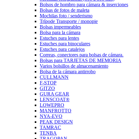
Bolsos de hombro para cámara & inserciones
Bolsas de fotos de maleta
Mochilas foto / senderismo
Trípode Transporte / monopie
Bolsas impermeables
Bolsa para la cámara
Estuches para lentes
Estuches para binoculares
Estuches para catalejos
Correas, conectores para bolsas de cámara.
Bolsas para TARJETAS DE MEMORIA
Varios bolsillos de almacenamiento
Bolsa de la cámara antirrobo
CULLMANN
F-STOP
GITZO
GURA GEAR
LENSCOAT®
LOWEPRO
MANFROTTO
NYA-EVO
PEAK DESIGN
TAMRAC
TENBA
TRAGOPAN