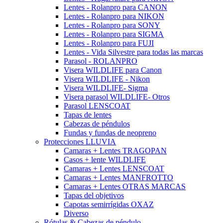
Lentes - Rolanpro para CANON
Lentes - Rolanpro para NIKON
Lentes - Rolanpro para SONY
Lentes - Rolanpro para SIGMA
Lentes - Rolanpro para FUJI
Lentes - Vida Silvestre para todas las marcas
Parasol - ROLANPRO
Visera WILDLIFE para Canon
Visera WILDLIFE - Nikon
Visera WILDLIFE- Sigma
Visera parasol WILDLIFE- Otros
Parasol LENSCOAT
Tapas de lentes
Cabezas de péndulos
Fundas y fundas de neopreno
Protecciones LLUVIA
Camaras + Lentes TRAGOPAN
Casos + lente WILDLIFE
Camaras + Lentes LENSCOAT
Camaras + Lentes MANFROTTO
Camaras + Lentes OTRAS MARCAS
Tapas del objetivos
Capotas semirrígidas OXAZ
Diverso
Rótulas & Cabezas de péndulo