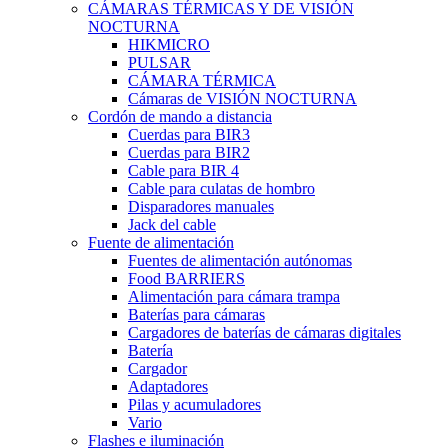
CÁMARAS TÉRMICAS Y DE VISIÓN
NOCTURNA
HIKMICRO
PULSAR
CÁMARA TÉRMICA
Cámaras de VISIÓN NOCTURNA
Cordón de mando a distancia
Cuerdas para BIR3
Cuerdas para BIR2
Cable para BIR 4
Cable para culatas de hombro
Disparadores manuales
Jack del cable
Fuente de alimentación
Fuentes de alimentación autónomas
Food BARRIERS
Alimentación para cámara trampa
Baterías para cámaras
Cargadores de baterías de cámaras digitales
Batería
Cargador
Adaptadores
Pilas y acumuladores
Vario
Flashes e iluminación