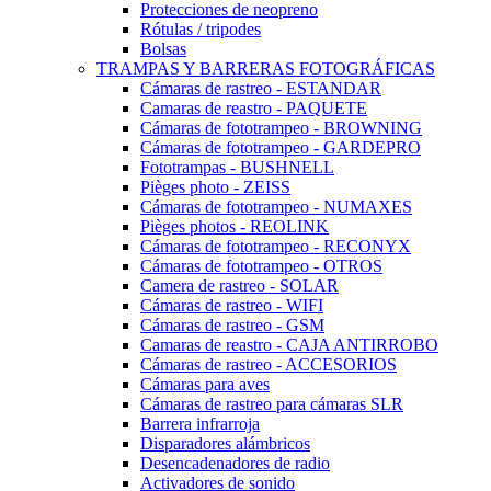
Protecciones de neopreno
Rótulas / tripodes
Bolsas
TRAMPAS Y BARRERAS FOTOGRÁFICAS
Cámaras de rastreo - ESTANDAR
Camaras de reastro - PAQUETE
Cámaras de fototrampeo - BROWNING
Cámaras de fototrampeo - GARDEPRO
Fototrampas - BUSHNELL
Pièges photo - ZEISS
Cámaras de fototrampeo - NUMAXES
Pièges photos - REOLINK
Cámaras de fototrampeo - RECONYX
Cámaras de fototrampeo - OTROS
Camera de rastreo - SOLAR
Cámaras de rastreo - WIFI
Cámaras de rastreo - GSM
Camaras de reastro - CAJA ANTIRROBO
Cámaras de rastreo - ACCESORIOS
Cámaras para aves
Cámaras de rastreo para cámaras SLR
Barrera infrarroja
Disparadores alámbricos
Desencadenadores de radio
Activadores de sonido