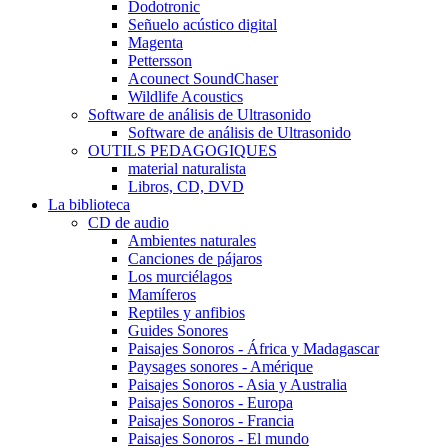
Dodotronic
Señuelo acústico digital
Magenta
Pettersson
Acounect SoundChaser
Wildlife Acoustics
Software de análisis de Ultrasonido
Software de análisis de Ultrasonido
OUTILS PEDAGOGIQUES
material naturalista
Libros, CD, DVD
La biblioteca
CD de audio
Ambientes naturales
Canciones de pájaros
Los murciélagos
Mamíferos
Reptiles y anfibios
Guides Sonores
Paisajes Sonoros - África y Madagascar
Paysages sonores - Amérique
Paisajes Sonoros - Asia y Australia
Paisajes Sonoros - Europa
Paisajes Sonoros - Francia
Paisajes Sonoros - El mundo