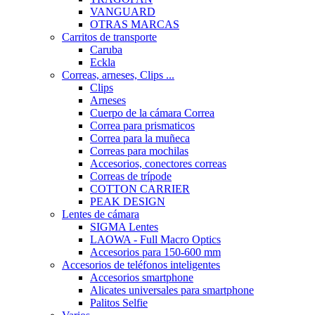
VANGUARD
OTRAS MARCAS
Carritos de transporte
Caruba
Eckla
Correas, arneses, Clips ...
Clips
Arneses
Cuerpo de la cámara Correa
Correa para prismaticos
Correa para la muñeca
Correas para mochilas
Accesorios, conectores correas
Correas de trípode
COTTON CARRIER
PEAK DESIGN
Lentes de cámara
SIGMA Lentes
LAOWA - Full Macro Optics
Accesorios para 150-600 mm
Accesorios de teléfonos inteligentes
Accesorios smartphone
Alicates universales para smartphone
Palitos Selfie