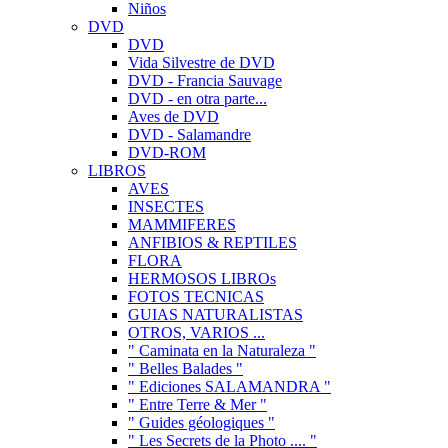
Niños
DVD
DVD
Vida Silvestre de DVD
DVD - Francia Sauvage
DVD - en otra parte...
Aves de DVD
DVD - Salamandre
DVD-ROM
LIBROS
AVES
INSECTES
MAMMIFERES
ANFIBIOS & REPTILES
FLORA
HERMOSOS LIBROs
FOTOS TECNICAS
GUIAS NATURALISTAS
OTROS, VARIOS ...
" Caminata en la Naturaleza "
" Belles Balades "
" Ediciones SALAMANDRA "
" Entre Terre & Mer "
" Guides géologiques "
" Les Secrets de la Photo .... "