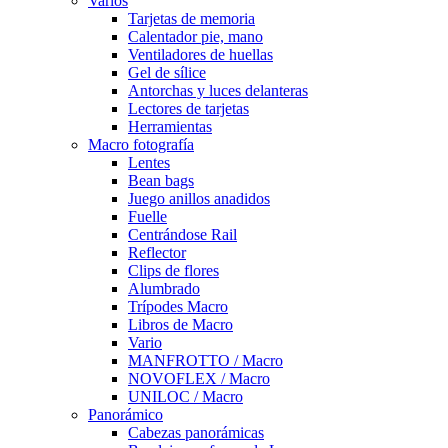
Varios
Tarjetas de memoria
Calentador pie, mano
Ventiladores de huellas
Gel de sílice
Antorchas y luces delanteras
Lectores de tarjetas
Herramientas
Macro fotografía
Lentes
Bean bags
Juego anillos anadidos
Fuelle
Centrándose Rail
Reflector
Clips de flores
Alumbrado
Trípodes Macro
Libros de Macro
Vario
MANFROTTO / Macro
NOVOFLEX / Macro
UNILOC / Macro
Panorámico
Cabezas panorámicas