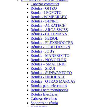
Cabezas commuter
Rótulas - GITZO
Rotula - LEOFOTO
Rotula - WIMBERLEY
Rótulas - BENRO
Rótulas - ACRATECH
Rótulas - ARCA SWISS
Rótulas - CULLMANN
Rótulas - FEISOL
Rótulas - FLEXSHOOTER
Rótulas - JOBU DESIGN
Rótulas - JOBY
Rótulas - MANFROTTO
Rotulas - NOVOFLEX
Rótulas – SMALLRIG
Rótulas - SIRUI
Rótulas - SUNWAYFOTO
Rotulas - UNIQBALL
Rotulas - OTRAS MARCAS
Rótulas para telescopios
Rotulas para monopodos
Rotulas Electricas
Cabezas de vídeo
Soportes de rótula