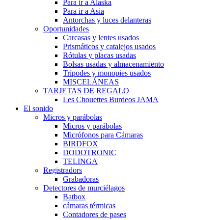
Para ir a Alaska
Para ir a Asia
Antorchas y luces delanteras
Oportunidades
Carcasas y lentes usados
Prismáticos y catalejos usados
Rótulas y placas usadas
Bolsas usadas y almacenamiento
Trípodes y monopies usados
MISCELÁNEAS
TARJETAS DE REGALO
Les Chouettes Burdeos JAMA
El sonido
Micros y parábolas
Micros y parábolas
Micrófonos para Cámaras
BIRDFOX
DODOTRONIC
TELINGA
Registradors
Grabadoras
Detectores de murciélagos
Batbox
cámaras térmicas
Contadores de pases