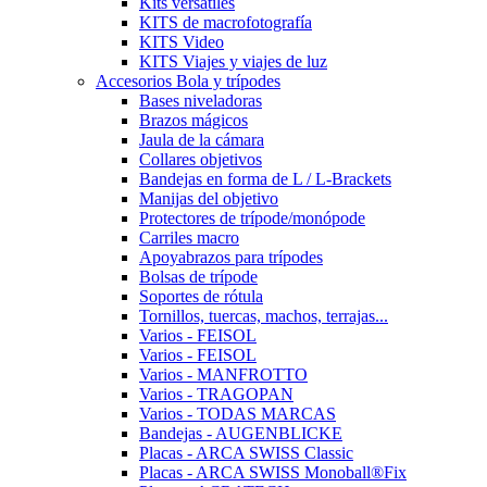
Kits versátiles
KITS de macrofotografía
KITS Video
KITS Viajes y viajes de luz
Accesorios Bola y trípodes
Bases niveladoras
Brazos mágicos
Jaula de la cámara
Collares objetivos
Bandejas en forma de L / L-Brackets
Manijas del objetivo
Protectores de trípode/monópode
Carriles macro
Apoyabrazos para trípodes
Bolsas de trípode
Soportes de rótula
Tornillos, tuercas, machos, terrajas...
Varios - FEISOL
Varios - FEISOL
Varios - MANFROTTO
Varios - TRAGOPAN
Varios - TODAS MARCAS
Bandejas - AUGENBLICKE
Placas - ARCA SWISS Classic
Placas - ARCA SWISS Monoball®Fix