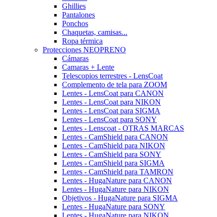
Ghillies
Pantalones
Ponchos
Chaquetas, camisas...
Ropa térmica
Protecciones NEOPRENO
Cámaras
Camaras + Lente
Telescopios terrestres - LensCoat
Complemento de tela para ZOOM
Lentes - LensCoat para CANON
Lentes - LensCoat para NIKON
Lentes - LensCoat para SIGMA
Lentes - LensCoat para SONY
Lentes - Lenscoat - OTRAS MARCAS
Lentes - CamShield para CANON
Lentes - CamShield para NIKON
Lentes - CamShield para SONY
Lentes - CamShield para SIGMA
Lentes - CamShield para TAMRON
Lentes - HugaNature para CANON
Lentes - HugaNature para NIKON
Objetivos - HugaNature para SIGMA
Lentes - HugaNature para SONY
Lentes - HugaNature para NIKON