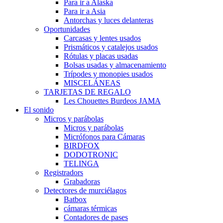
Para ir a Alaska
Para ir a Asia
Antorchas y luces delanteras
Oportunidades
Carcasas y lentes usados
Prismáticos y catalejos usados
Rótulas y placas usadas
Bolsas usadas y almacenamiento
Trípodes y monopies usados
MISCELÁNEAS
TARJETAS DE REGALO
Les Chouettes Burdeos JAMA
El sonido
Micros y parábolas
Micros y parábolas
Micrófonos para Cámaras
BIRDFOX
DODOTRONIC
TELINGA
Registradors
Grabadoras
Detectores de murciélagos
Batbox
cámaras térmicas
Contadores de pases