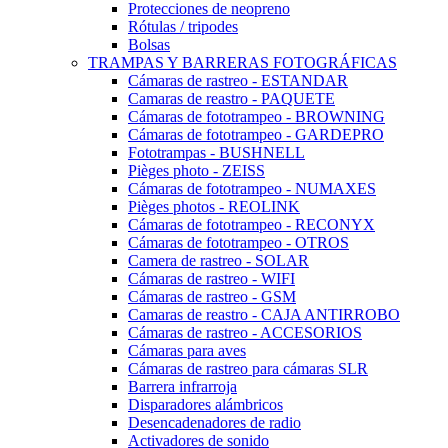
Protecciones de neopreno
Rótulas / tripodes
Bolsas
TRAMPAS Y BARRERAS FOTOGRÁFICAS
Cámaras de rastreo - ESTANDAR
Camaras de reastro - PAQUETE
Cámaras de fototrampeo - BROWNING
Cámaras de fototrampeo - GARDEPRO
Fototrampas - BUSHNELL
Pièges photo - ZEISS
Cámaras de fototrampeo - NUMAXES
Pièges photos - REOLINK
Cámaras de fototrampeo - RECONYX
Cámaras de fototrampeo - OTROS
Camera de rastreo - SOLAR
Cámaras de rastreo - WIFI
Cámaras de rastreo - GSM
Camaras de reastro - CAJA ANTIRROBO
Cámaras de rastreo - ACCESORIOS
Cámaras para aves
Cámaras de rastreo para cámaras SLR
Barrera infrarroja
Disparadores alámbricos
Desencadenadores de radio
Activadores de sonido