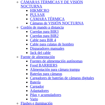
CÁMARAS TÉRMICAS Y DE VISIÓN
NOCTURNA
HIKMICRO
PULSAR
CÁMARA TÉRMICA
Cámaras de VISIÓN NOCTURNA
Cordón de mando a distancia
Cuerdas para BIR3
Cuerdas para BIR2
Cable para BIR 4
Cable para culatas de hombro
Disparadores manuales
Jack del cable
Fuente de alimentación
Fuentes de alimentación autónomas
Food BARRIERS
Alimentación para cámara trampa
Baterías para cámaras
Cargadores de baterías de cámaras digitales
Batería
Cargador
Adaptadores
Pilas y acumuladores
Vario
Flashes e iluminación