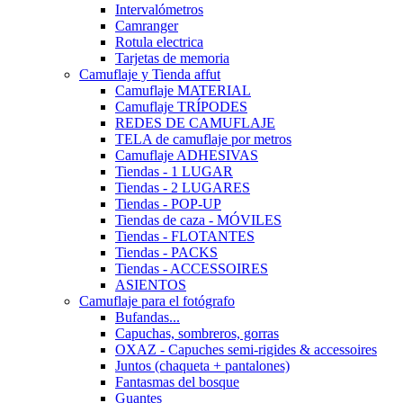
Intervalómetros
Camranger
Rotula electrica
Tarjetas de memoria
Camuflaje y Tienda affut
Camuflaje MATERIAL
Camuflaje TRÍPODES
REDES DE CAMUFLAJE
TELA de camuflaje por metros
Camuflaje ADHESIVAS
Tiendas - 1 LUGAR
Tiendas - 2 LUGARES
Tiendas - POP-UP
Tiendas de caza - MÓVILES
Tiendas - FLOTANTES
Tiendas - PACKS
Tiendas - ACCESSOIRES
ASIENTOS
Camuflaje para el fotógrafo
Bufandas...
Capuchas, sombreros, gorras
OXAZ - Capuches semi-rigides & accessoires
Juntos (chaqueta + pantalones)
Fantasmas del bosque
Guantes