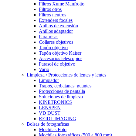
Filtros Xume Manfrotto
Filtros otros
Filtros neutros
Extenders focales
Anillos de extensión
Anillos adaptador
Parabrisas
Collares objetivos
Tapón objetivo
Tapón objetivo Kaiser
Accesorios telescopios
Parasol de objetivo
Vario
Limpieza / Protecciones de lentes y lentes
Limpiador
Trapos, cerbatanas, guantes
Protecciones de pantalla
Soluciones de limpieza
KINETRONICS
LENSPEN
VD DUST
REIDL IMAGING
Bolsas de fotograficas
Mochilas Foto
Mochilas fotográficas (500 a 800 mm)