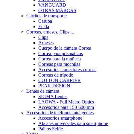
VANGUARD
OTRAS MARCAS
Carritos de transporte
Caruba
Eckla
Correas, arneses, Clips ...
Clips
Arneses
Cuerpo de la cámara Correa
Correa para prismaticos
Correa para la muñeca
Correas para mochilas
Accesorios, conectores correas
Correas de trípode
COTTON CARRIER
PEAK DESIGN
Lentes de cámara
SIGMA Lentes
LAOWA - Full Macro Optics
Accesorios para 150-600 mm
Accesorios de teléfonos inteligentes
Accesorios smartphone
Alicates universales para smartphone
Palitos Selfie