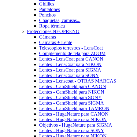
Ghillies
Pantalones
Ponchos
Chaquetas, camisas...
Ropa térmica
Protecciones NEOPRENO
Cámaras
Camaras + Lente
Telescopios terrestres - LensCoat
Complemento de tela para ZOOM
Lentes - LensCoat para CANON
Lentes - LensCoat para NIKON
Lentes - LensCoat para SIGMA
Lentes - LensCoat para SONY
Lentes - Lenscoat - OTRAS MARCAS
Lentes - CamShield para CANON
Lentes - CamShield para NIKON
Lentes - CamShield para SONY
Lentes - CamShield para SIGMA
Lentes - CamShield para TAMRON
Lentes - HugaNature para CANON
Lentes - HugaNature para NIKON
Objetivos - HugaNature para SIGMA
Lentes - HugaNature para SONY
Lentes - HugaNature para NIKON