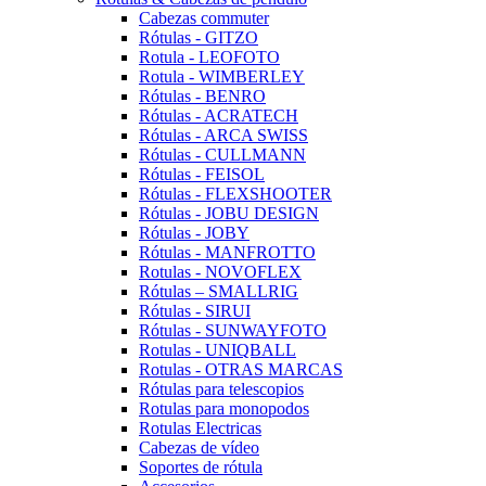
Cabezas commuter
Rótulas - GITZO
Rotula - LEOFOTO
Rotula - WIMBERLEY
Rótulas - BENRO
Rótulas - ACRATECH
Rótulas - ARCA SWISS
Rótulas - CULLMANN
Rótulas - FEISOL
Rótulas - FLEXSHOOTER
Rótulas - JOBU DESIGN
Rótulas - JOBY
Rótulas - MANFROTTO
Rotulas - NOVOFLEX
Rótulas – SMALLRIG
Rótulas - SIRUI
Rótulas - SUNWAYFOTO
Rotulas - UNIQBALL
Rotulas - OTRAS MARCAS
Rótulas para telescopios
Rotulas para monopodos
Rotulas Electricas
Cabezas de vídeo
Soportes de rótula