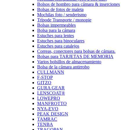
Bolsos de hombro para cámara & inserciones
Bolsas de fotos de maleta
Mochilas foto / senderismo
Trípode Transporte / monopie
Bolsas impermeables
Bolsa para la cámara
Estuches para lentes
Estuches para binoculares
Estuches para catalejos
Correas, conectores para bolsas de cámara.
Bolsas para TARJETAS DE MEMORIA
Varios bolsillos de almacenamiento
Bolsa de la cámara antirrobo
CULLMANN
F-STOP
GITZO
GURA GEAR
LENSCOAT®
LOWEPRO
MANFROTTO
NYA-EVO
PEAK DESIGN
TAMRAC
TENBA
TRAGOPAN