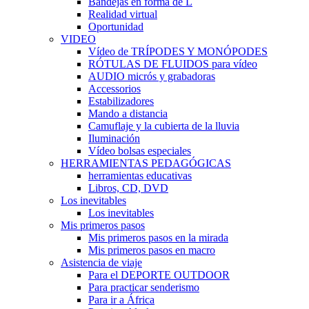
Bandejas en forma de L
Realidad virtual
Oportunidad
VIDEO
Vídeo de TRÍPODES Y MONÓPODES
RÓTULAS DE FLUIDOS para vídeo
AUDIO micrós y grabadoras
Accessorios
Estabilizadores
Mando a distancia
Camuflaje y la cubierta de la lluvia
Iluminación
Vídeo bolsas especiales
HERRAMIENTAS PEDAGÓGICAS
herramientas educativas
Libros, CD, DVD
Los inevitables
Los inevitables
Mis primeros pasos
Mis primeros pasos en la mirada
Mis primeros pasos en macro
Asistencia de viaje
Para el DEPORTE OUTDOOR
Para practicar senderismo
Para ir a África