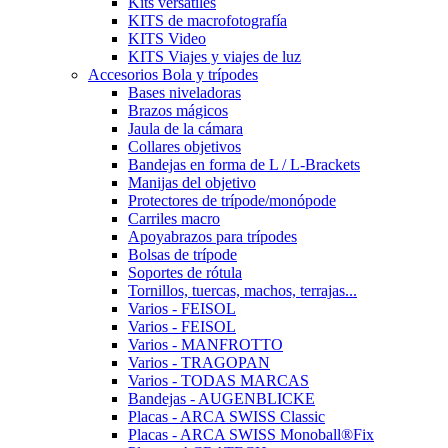
Kits versátiles
KITS de macrofotografía
KITS Video
KITS Viajes y viajes de luz
Accesorios Bola y trípodes
Bases niveladoras
Brazos mágicos
Jaula de la cámara
Collares objetivos
Bandejas en forma de L / L-Brackets
Manijas del objetivo
Protectores de trípode/monópode
Carriles macro
Apoyabrazos para trípodes
Bolsas de trípode
Soportes de rótula
Tornillos, tuercas, machos, terrajas...
Varios - FEISOL
Varios - FEISOL
Varios - MANFROTTO
Varios - TRAGOPAN
Varios - TODAS MARCAS
Bandejas - AUGENBLICKE
Placas - ARCA SWISS Classic
Placas - ARCA SWISS Monoball®Fix