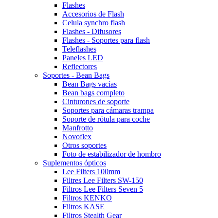
Flashes
Accesorios de Flash
Celula synchro flash
Flashes - Difusores
Flashes - Soportes para flash
Teleflashes
Paneles LED
Reflectores
Soportes - Bean Bags
Bean Bags vacías
Bean bags completo
Cinturones de soporte
Soportes para cámaras trampa
Soporte de rótula para coche
Manfrotto
Novoflex
Otros soportes
Foto de estabilizador de hombro
Suplementos ópticos
Lee Filters 100mm
Filtres Lee Filters SW-150
Filtros Lee Filters Seven 5
Filtros KENKO
Filtros KASE
Filtros Stealth Gear