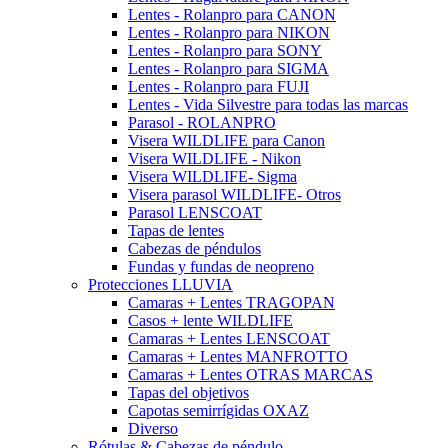
Lentes - Rolanpro para CANON
Lentes - Rolanpro para NIKON
Lentes - Rolanpro para SONY
Lentes - Rolanpro para SIGMA
Lentes - Rolanpro para FUJI
Lentes - Vida Silvestre para todas las marcas
Parasol - ROLANPRO
Visera WILDLIFE para Canon
Visera WILDLIFE - Nikon
Visera WILDLIFE- Sigma
Visera parasol WILDLIFE- Otros
Parasol LENSCOAT
Tapas de lentes
Cabezas de péndulos
Fundas y fundas de neopreno
Protecciones LLUVIA
Camaras + Lentes TRAGOPAN
Casos + lente WILDLIFE
Camaras + Lentes LENSCOAT
Camaras + Lentes MANFROTTO
Camaras + Lentes OTRAS MARCAS
Tapas del objetivos
Capotas semirrígidas OXAZ
Diverso
Rótulas & Cabezas de péndulo