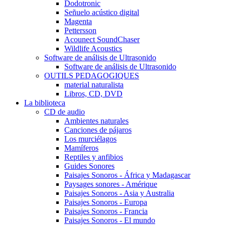
Dodotronic
Señuelo acústico digital
Magenta
Pettersson
Acounect SoundChaser
Wildlife Acoustics
Software de análisis de Ultrasonido
Software de análisis de Ultrasonido
OUTILS PEDAGOGIQUES
material naturalista
Libros, CD, DVD
La biblioteca
CD de audio
Ambientes naturales
Canciones de pájaros
Los murciélagos
Mamíferos
Reptiles y anfibios
Guides Sonores
Paisajes Sonoros - África y Madagascar
Paysages sonores - Amérique
Paisajes Sonoros - Asia y Australia
Paisajes Sonoros - Europa
Paisajes Sonoros - Francia
Paisajes Sonoros - El mundo