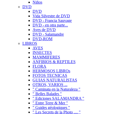
Niños
DVD
DVD
Vida Silvestre de DVD
DVD - Francia Sauvage
DVD - en otra parte...
Aves de DVD
DVD - Salamandre
DVD-ROM
LIBROS
AVES
INSECTES
MAMMIFERES
ANFIBIOS & REPTILES
FLORA
HERMOSOS LIBROs
FOTOS TECNICAS
GUIAS NATURALISTAS
OTROS, VARIOS ...
" Caminata en la Naturaleza "
" Belles Balades "
" Ediciones SALAMANDRA "
" Entre Terre & Mer "
" Guides géologiques "
" Les Secrets de la Photo .... "