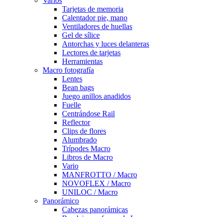
Varios
Tarjetas de memoria
Calentador pie, mano
Ventiladores de huellas
Gel de sílice
Antorchas y luces delanteras
Lectores de tarjetas
Herramientas
Macro fotografía
Lentes
Bean bags
Juego anillos anadidos
Fuelle
Centrándose Rail
Reflector
Clips de flores
Alumbrado
Trípodes Macro
Libros de Macro
Vario
MANFROTTO / Macro
NOVOFLEX / Macro
UNILOC / Macro
Panorámico
Cabezas panorámicas