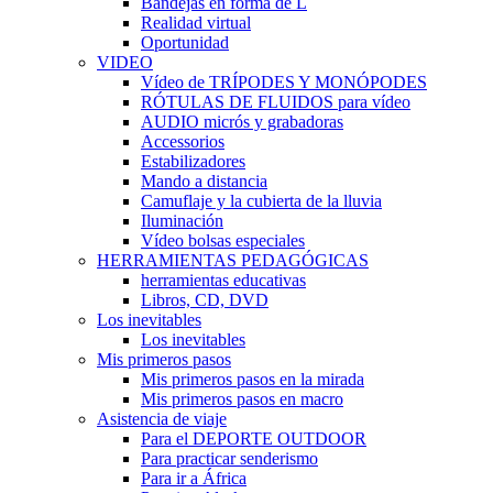
Bandejas en forma de L
Realidad virtual
Oportunidad
VIDEO
Vídeo de TRÍPODES Y MONÓPODES
RÓTULAS DE FLUIDOS para vídeo
AUDIO micrós y grabadoras
Accessorios
Estabilizadores
Mando a distancia
Camuflaje y la cubierta de la lluvia
Iluminación
Vídeo bolsas especiales
HERRAMIENTAS PEDAGÓGICAS
herramientas educativas
Libros, CD, DVD
Los inevitables
Los inevitables
Mis primeros pasos
Mis primeros pasos en la mirada
Mis primeros pasos en macro
Asistencia de viaje
Para el DEPORTE OUTDOOR
Para practicar senderismo
Para ir a África