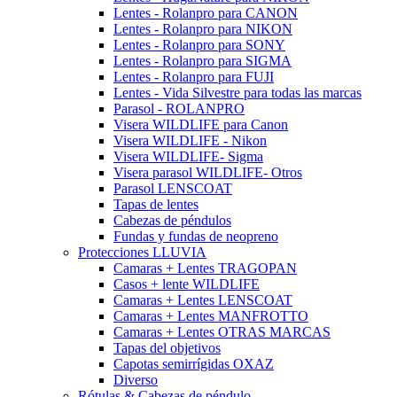
Lentes - Rolanpro para CANON
Lentes - Rolanpro para NIKON
Lentes - Rolanpro para SONY
Lentes - Rolanpro para SIGMA
Lentes - Rolanpro para FUJI
Lentes - Vida Silvestre para todas las marcas
Parasol - ROLANPRO
Visera WILDLIFE para Canon
Visera WILDLIFE - Nikon
Visera WILDLIFE- Sigma
Visera parasol WILDLIFE- Otros
Parasol LENSCOAT
Tapas de lentes
Cabezas de péndulos
Fundas y fundas de neopreno
Protecciones LLUVIA
Camaras + Lentes TRAGOPAN
Casos + lente WILDLIFE
Camaras + Lentes LENSCOAT
Camaras + Lentes MANFROTTO
Camaras + Lentes OTRAS MARCAS
Tapas del objetivos
Capotas semirrígidas OXAZ
Diverso
Rótulas & Cabezas de péndulo