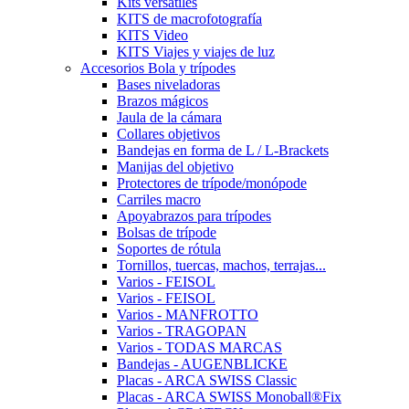
Kits versátiles
KITS de macrofotografía
KITS Video
KITS Viajes y viajes de luz
Accesorios Bola y trípodes
Bases niveladoras
Brazos mágicos
Jaula de la cámara
Collares objetivos
Bandejas en forma de L / L-Brackets
Manijas del objetivo
Protectores de trípode/monópode
Carriles macro
Apoyabrazos para trípodes
Bolsas de trípode
Soportes de rótula
Tornillos, tuercas, machos, terrajas...
Varios - FEISOL
Varios - FEISOL
Varios - MANFROTTO
Varios - TRAGOPAN
Varios - TODAS MARCAS
Bandejas - AUGENBLICKE
Placas - ARCA SWISS Classic
Placas - ARCA SWISS Monoball®Fix