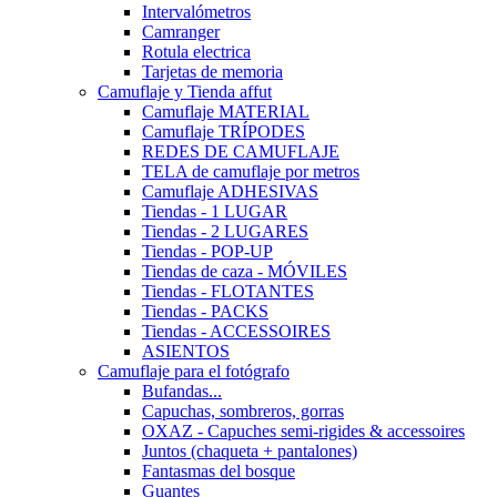
Intervalómetros
Camranger
Rotula electrica
Tarjetas de memoria
Camuflaje y Tienda affut
Camuflaje MATERIAL
Camuflaje TRÍPODES
REDES DE CAMUFLAJE
TELA de camuflaje por metros
Camuflaje ADHESIVAS
Tiendas - 1 LUGAR
Tiendas - 2 LUGARES
Tiendas - POP-UP
Tiendas de caza - MÓVILES
Tiendas - FLOTANTES
Tiendas - PACKS
Tiendas - ACCESSOIRES
ASIENTOS
Camuflaje para el fotógrafo
Bufandas...
Capuchas, sombreros, gorras
OXAZ - Capuches semi-rigides & accessoires
Juntos (chaqueta + pantalones)
Fantasmas del bosque
Guantes