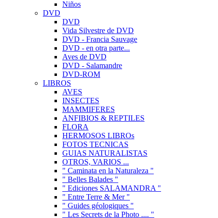
Niños
DVD
DVD
Vida Silvestre de DVD
DVD - Francia Sauvage
DVD - en otra parte...
Aves de DVD
DVD - Salamandre
DVD-ROM
LIBROS
AVES
INSECTES
MAMMIFERES
ANFIBIOS & REPTILES
FLORA
HERMOSOS LIBROs
FOTOS TECNICAS
GUIAS NATURALISTAS
OTROS, VARIOS ...
" Caminata en la Naturaleza "
" Belles Balades "
" Ediciones SALAMANDRA "
" Entre Terre & Mer "
" Guides géologiques "
" Les Secrets de la Photo .... "