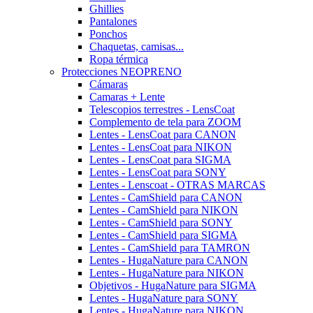
Ghillies
Pantalones
Ponchos
Chaquetas, camisas...
Ropa térmica
Protecciones NEOPRENO
Cámaras
Camaras + Lente
Telescopios terrestres - LensCoat
Complemento de tela para ZOOM
Lentes - LensCoat para CANON
Lentes - LensCoat para NIKON
Lentes - LensCoat para SIGMA
Lentes - LensCoat para SONY
Lentes - Lenscoat - OTRAS MARCAS
Lentes - CamShield para CANON
Lentes - CamShield para NIKON
Lentes - CamShield para SONY
Lentes - CamShield para SIGMA
Lentes - CamShield para TAMRON
Lentes - HugaNature para CANON
Lentes - HugaNature para NIKON
Objetivos - HugaNature para SIGMA
Lentes - HugaNature para SONY
Lentes - HugaNature para NIKON