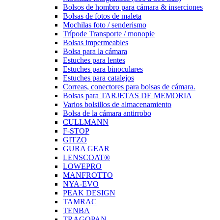
Bolsos de hombro para cámara & inserciones
Bolsas de fotos de maleta
Mochilas foto / senderismo
Trípode Transporte / monopie
Bolsas impermeables
Bolsa para la cámara
Estuches para lentes
Estuches para binoculares
Estuches para catalejos
Correas, conectores para bolsas de cámara.
Bolsas para TARJETAS DE MEMORIA
Varios bolsillos de almacenamiento
Bolsa de la cámara antirrobo
CULLMANN
F-STOP
GITZO
GURA GEAR
LENSCOAT®
LOWEPRO
MANFROTTO
NYA-EVO
PEAK DESIGN
TAMRAC
TENBA
TRAGOPAN