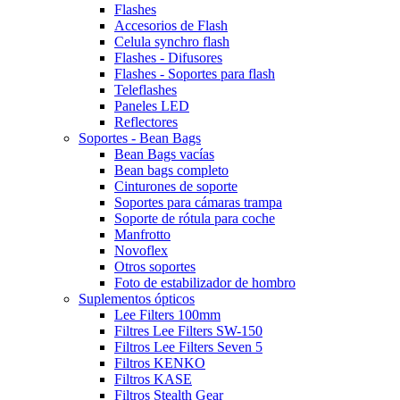
Flashes
Accesorios de Flash
Celula synchro flash
Flashes - Difusores
Flashes - Soportes para flash
Teleflashes
Paneles LED
Reflectores
Soportes - Bean Bags
Bean Bags vacías
Bean bags completo
Cinturones de soporte
Soportes para cámaras trampa
Soporte de rótula para coche
Manfrotto
Novoflex
Otros soportes
Foto de estabilizador de hombro
Suplementos ópticos
Lee Filters 100mm
Filtres Lee Filters SW-150
Filtros Lee Filters Seven 5
Filtros KENKO
Filtros KASE
Filtros Stealth Gear