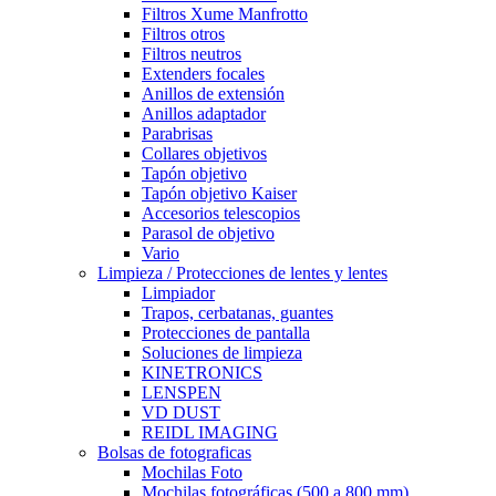
Filtros Xume Manfrotto
Filtros otros
Filtros neutros
Extenders focales
Anillos de extensión
Anillos adaptador
Parabrisas
Collares objetivos
Tapón objetivo
Tapón objetivo Kaiser
Accesorios telescopios
Parasol de objetivo
Vario
Limpieza / Protecciones de lentes y lentes
Limpiador
Trapos, cerbatanas, guantes
Protecciones de pantalla
Soluciones de limpieza
KINETRONICS
LENSPEN
VD DUST
REIDL IMAGING
Bolsas de fotograficas
Mochilas Foto
Mochilas fotográficas (500 a 800 mm)