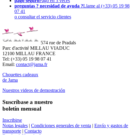
pago seguro
Pago en 3 veces
preguntas ? necesidad de ayuda ?
Llame al (+33) 05 19 98
07 41
o consultar el servicio clientes
574 rue de Pradals
Parc d'activité MILLAU VIADUC
12100 MILLAU FRANCE
Tel: (+33) 05 19 98 07 41
Email:
contact@jama.fr
Chouettes cadeaux
de Jama
Nuestros videos de demostración
Suscríbase a nuestro
boletín mensual
Inscribirse
Notas legales
|
Condiciones generales de venta
|
Envío y gastos de
transporte
|
Contacto