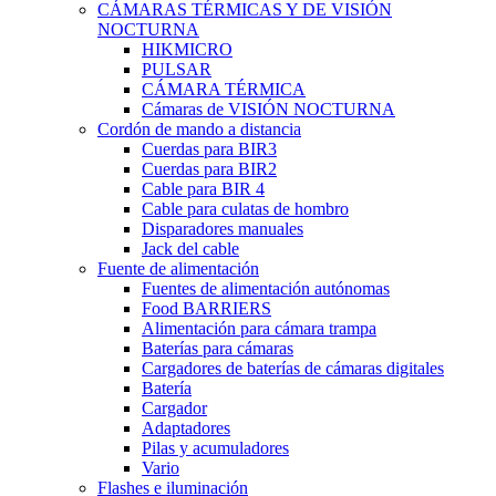
CÁMARAS TÉRMICAS Y DE VISIÓN
NOCTURNA
HIKMICRO
PULSAR
CÁMARA TÉRMICA
Cámaras de VISIÓN NOCTURNA
Cordón de mando a distancia
Cuerdas para BIR3
Cuerdas para BIR2
Cable para BIR 4
Cable para culatas de hombro
Disparadores manuales
Jack del cable
Fuente de alimentación
Fuentes de alimentación autónomas
Food BARRIERS
Alimentación para cámara trampa
Baterías para cámaras
Cargadores de baterías de cámaras digitales
Batería
Cargador
Adaptadores
Pilas y acumuladores
Vario
Flashes e iluminación