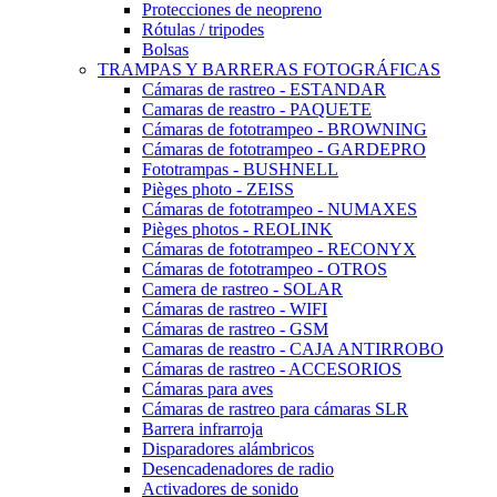
Protecciones de neopreno
Rótulas / tripodes
Bolsas
TRAMPAS Y BARRERAS FOTOGRÁFICAS
Cámaras de rastreo - ESTANDAR
Camaras de reastro - PAQUETE
Cámaras de fototrampeo - BROWNING
Cámaras de fototrampeo - GARDEPRO
Fototrampas - BUSHNELL
Pièges photo - ZEISS
Cámaras de fototrampeo - NUMAXES
Pièges photos - REOLINK
Cámaras de fototrampeo - RECONYX
Cámaras de fototrampeo - OTROS
Camera de rastreo - SOLAR
Cámaras de rastreo - WIFI
Cámaras de rastreo - GSM
Camaras de reastro - CAJA ANTIRROBO
Cámaras de rastreo - ACCESORIOS
Cámaras para aves
Cámaras de rastreo para cámaras SLR
Barrera infrarroja
Disparadores alámbricos
Desencadenadores de radio
Activadores de sonido