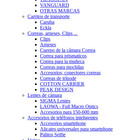
VANGUARD
OTRAS MARCAS
Carritos de transporte
Caruba
Eckla
Correas, arneses, Clips ...
Clips
Arneses
Cuerpo de la cámara Correa
Correa para prismaticos
Correa para la muñeca
Correas para mochilas
Accesorios, conectores correas
Correas de trípode
COTTON CARRIER
PEAK DESIGN
Lentes de cámara
SIGMA Lentes
LAOWA - Full Macro Optics
Accesorios para 150-600 mm
Accesorios de teléfonos inteligentes
Accesorios smartphone
Alicates universales para smartphone
Palitos Selfie