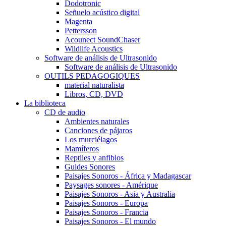
Dodotronic
Señuelo acústico digital
Magenta
Pettersson
Acounect SoundChaser
Wildlife Acoustics
Software de análisis de Ultrasonido
Software de análisis de Ultrasonido
OUTILS PEDAGOGIQUES
material naturalista
Libros, CD, DVD
La biblioteca
CD de audio
Ambientes naturales
Canciones de pájaros
Los murciélagos
Mamíferos
Reptiles y anfibios
Guides Sonores
Paisajes Sonoros - África y Madagascar
Paysages sonores - Amérique
Paisajes Sonoros - Asia y Australia
Paisajes Sonoros - Europa
Paisajes Sonoros - Francia
Paisajes Sonoros - El mundo