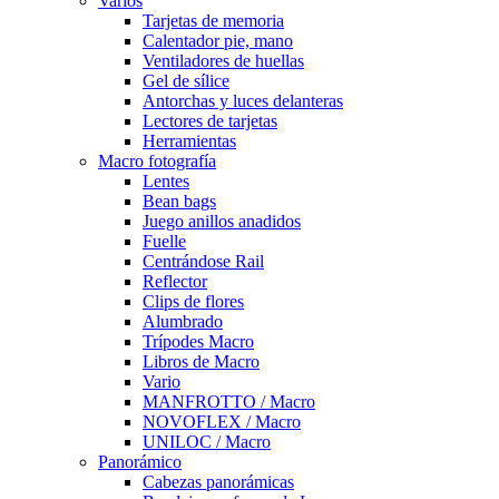
Varios
Tarjetas de memoria
Calentador pie, mano
Ventiladores de huellas
Gel de sílice
Antorchas y luces delanteras
Lectores de tarjetas
Herramientas
Macro fotografía
Lentes
Bean bags
Juego anillos anadidos
Fuelle
Centrándose Rail
Reflector
Clips de flores
Alumbrado
Trípodes Macro
Libros de Macro
Vario
MANFROTTO / Macro
NOVOFLEX / Macro
UNILOC / Macro
Panorámico
Cabezas panorámicas