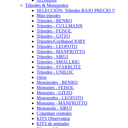
Accesorios
Trípodes & Monopodos
SELECCIÓN: Trípodes BAJO PRECIO !!
Mini trípodes
Trípodes - BENRO
Tripodes - CULLMANN
Trípodes - FEISOL
Trípodes - GITZO
Tripodes/Gorillapod JOBY
Trípodes - LEOFOTO
Tripodes - MANFROTTO
Trípodes - SIRUI
Tripodes - SMALLRIG
Tripodes - STARBLITZ
Tripodes - UNILOC
Otros
Monópodes - BENRO
Monopies - FEISOL
Monopies - GITZO
Monopodes - LEOFOTO
Monopies - MANFROTTO
Monopods - SIRUI
Columnas centrales
KITS Observation
KITS de animales