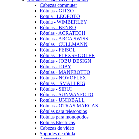
Cabezas commuter
Rótulas - GITZO
Rotula - LEOFOTO
Rotula - WIMBERLEY
Rótulas - BENRO
Rótulas - ACRATECH
Rótulas - ARCA SWISS
Rótulas - CULLMANN
Rótulas - FEISOL
Rótulas - FLEXSHOOTER
Rótulas - JOBU DESIGN
Rótulas - JOBY
Rótulas - MANFROTTO
Rotulas - NOVOFLEX
Rótulas – SMALLRIG
Rótulas - SIRUI
Rótulas - SUNWAYFOTO
Rotulas - UNIQBALL
Rotulas - OTRAS MARCAS
Rótulas para telescopios
Rotulas para monopodos
Rotulas Electricas
Cabezas de vídeo
Soportes de rótula