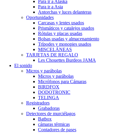
Para ir a Alaska
Para ir a Asia
Antorchas y luces delanteras
Oportunidades
Carcasas y lentes usados
Prismáticos y catalejos usados
Rótulas y placas usadas
Bolsas usadas y almacenamiento
Trípodes y monopies usados
MISCELÁNEAS
TARJETAS DE REGALO
Les Chouettes Burdeos JAMA
El sonido
Micros y parábolas
Micros y parábolas
Micrófonos para Cámaras
BIRDFOX
DODOTRONIC
TELINGA
Registradors
Grabadoras
Detectores de murciélagos
Batbox
cámaras térmicas
Contadores de pases