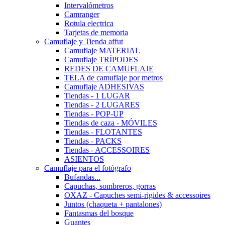
Intervalómetros
Camranger
Rotula electrica
Tarjetas de memoria
Camuflaje y Tienda affut
Camuflaje MATERIAL
Camuflaje TRÍPODES
REDES DE CAMUFLAJE
TELA de camuflaje por metros
Camuflaje ADHESIVAS
Tiendas - 1 LUGAR
Tiendas - 2 LUGARES
Tiendas - POP-UP
Tiendas de caza - MÓVILES
Tiendas - FLOTANTES
Tiendas - PACKS
Tiendas - ACCESSOIRES
ASIENTOS
Camuflaje para el fotógrafo
Bufandas...
Capuchas, sombreros, gorras
OXAZ - Capuches semi-rigides & accessoires
Juntos (chaqueta + pantalones)
Fantasmas del bosque
Guantes