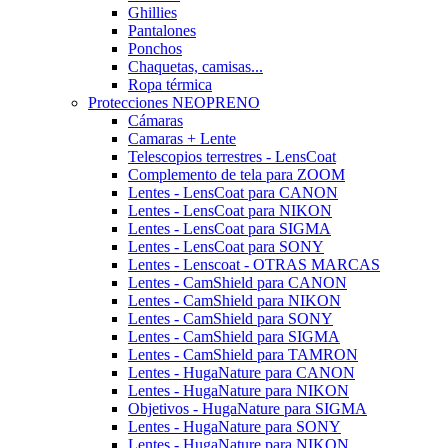
Ghillies
Pantalones
Ponchos
Chaquetas, camisas...
Ropa térmica
Protecciones NEOPRENO
Cámaras
Camaras + Lente
Telescopios terrestres - LensCoat
Complemento de tela para ZOOM
Lentes - LensCoat para CANON
Lentes - LensCoat para NIKON
Lentes - LensCoat para SIGMA
Lentes - LensCoat para SONY
Lentes - Lenscoat - OTRAS MARCAS
Lentes - CamShield para CANON
Lentes - CamShield para NIKON
Lentes - CamShield para SONY
Lentes - CamShield para SIGMA
Lentes - CamShield para TAMRON
Lentes - HugaNature para CANON
Lentes - HugaNature para NIKON
Objetivos - HugaNature para SIGMA
Lentes - HugaNature para SONY
Lentes - HugaNature para NIKON