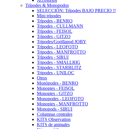
Accesorios
Trípodes & Monopodos
SELECCIÓN: Trípodes BAJO PRECIO !!
Mini trípodes
Trípodes - BENRO
Tripodes - CULLMANN
Trípodes - FEISOL
Trípodes - GITZO
Tripodes/Gorillapod JOBY
Trípodes - LEOFOTO
Tripodes - MANFROTTO
Trípodes - SIRUI
Tripodes - SMALLRIG
Tripodes - STARBLITZ
Tripodes - UNILOC
Otros
Monópodes - BENRO
Monopies - FEISOL
Monopies - GITZO
Monopodes - LEOFOTO
Monopies - MANFROTTO
Monopods - SIRUI
Columnas centrales
KITS Observation
KITS de animales