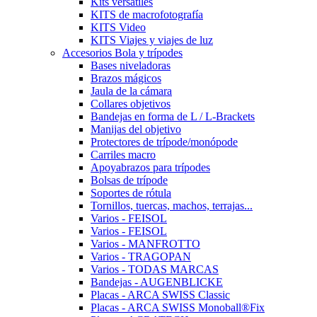
Kits versátiles
KITS de macrofotografía
KITS Video
KITS Viajes y viajes de luz
Accesorios Bola y trípodes
Bases niveladoras
Brazos mágicos
Jaula de la cámara
Collares objetivos
Bandejas en forma de L / L-Brackets
Manijas del objetivo
Protectores de trípode/monópode
Carriles macro
Apoyabrazos para trípodes
Bolsas de trípode
Soportes de rótula
Tornillos, tuercas, machos, terrajas...
Varios - FEISOL
Varios - FEISOL
Varios - MANFROTTO
Varios - TRAGOPAN
Varios - TODAS MARCAS
Bandejas - AUGENBLICKE
Placas - ARCA SWISS Classic
Placas - ARCA SWISS Monoball®Fix