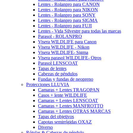
Lentes - Rolanpro para CANON
Lentes - Rolanpro para NIKON
Lentes - Rolanpro para SONY
Lentes - Rolanpro para SIGMA
Lentes - Rolanpro para FUJI
Lentes - Vida Silvestre para todas las marcas
Parasol - ROLANPRO
Visera WILDLIFE para Canon
Visera WILDLIFE - Nikon
Visera WILDLIFE- Sigma
Visera parasol WILDLIFE- Otros
Parasol LENSCOAT
Tapas de lentes
Cabezas de péndulos
Fundas y fundas de neopreno
Protecciones LLUVIA
Camaras + Lentes TRAGOPAN
Casos + lente WILDLIFE
Camaras + Lentes LENSCOAT
Camaras + Lentes MANFROTTO
Camaras + Lentes OTRAS MARCAS
Tapas del objetivos
Capotas semirrígidas OXAZ
Diverso
Rótulas & Cabezas de péndulo