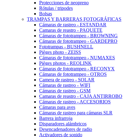
Protecciones de neopreno
Rótulas / tripodes
Bolsas
TRAMPAS Y BARRERAS FOTOGRÁFICAS
Cámaras de rastreo - ESTANDAR
Camaras de reastro - PAQUETE
Cámaras de fototrampeo - BROWNING
Cámaras de fototrampeo - GARDEPRO
Fototrampas - BUSHNELL
Pièges photo - ZEISS
Cámaras de fototrampeo - NUMAXES
Pièges photos - REOLINK
Cámaras de fototrampeo - RECONYX
Cámaras de fototrampeo - OTROS
Camera de rastreo - SOLAR
Cámaras de rastreo - WIFI
Cámaras de rastreo - GSM
Camaras de reastro - CAJA ANTIRROBO
Cámaras de rastreo - ACCESORIOS
Cámaras para aves
Cámaras de rastreo para cámaras SLR
Barrera infrarroja
Disparadores alámbricos
Desencadenadores de radio
Activadores de sonido