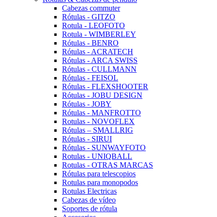
Cabezas commuter
Rótulas - GITZO
Rotula - LEOFOTO
Rotula - WIMBERLEY
Rótulas - BENRO
Rótulas - ACRATECH
Rótulas - ARCA SWISS
Rótulas - CULLMANN
Rótulas - FEISOL
Rótulas - FLEXSHOOTER
Rótulas - JOBU DESIGN
Rótulas - JOBY
Rótulas - MANFROTTO
Rotulas - NOVOFLEX
Rótulas – SMALLRIG
Rótulas - SIRUI
Rótulas - SUNWAYFOTO
Rotulas - UNIQBALL
Rotulas - OTRAS MARCAS
Rótulas para telescopios
Rotulas para monopodos
Rotulas Electricas
Cabezas de vídeo
Soportes de rótula