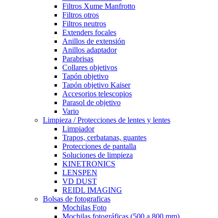
Filtros Xume Manfrotto
Filtros otros
Filtros neutros
Extenders focales
Anillos de extensión
Anillos adaptador
Parabrisas
Collares objetivos
Tapón objetivo
Tapón objetivo Kaiser
Accesorios telescopios
Parasol de objetivo
Vario
Limpieza / Protecciones de lentes y lentes
Limpiador
Trapos, cerbatanas, guantes
Protecciones de pantalla
Soluciones de limpieza
KINETRONICS
LENSPEN
VD DUST
REIDL IMAGING
Bolsas de fotograficas
Mochilas Foto
Mochilas fotográficas (500 a 800 mm)