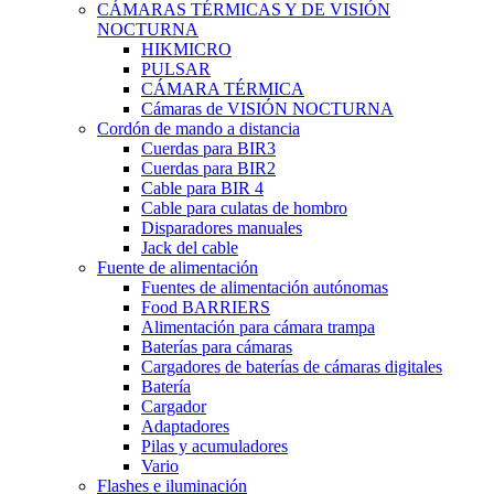
CÁMARAS TÉRMICAS Y DE VISIÓN
NOCTURNA
HIKMICRO
PULSAR
CÁMARA TÉRMICA
Cámaras de VISIÓN NOCTURNA
Cordón de mando a distancia
Cuerdas para BIR3
Cuerdas para BIR2
Cable para BIR 4
Cable para culatas de hombro
Disparadores manuales
Jack del cable
Fuente de alimentación
Fuentes de alimentación autónomas
Food BARRIERS
Alimentación para cámara trampa
Baterías para cámaras
Cargadores de baterías de cámaras digitales
Batería
Cargador
Adaptadores
Pilas y acumuladores
Vario
Flashes e iluminación