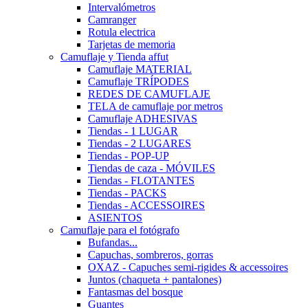
Intervalómetros
Camranger
Rotula electrica
Tarjetas de memoria
Camuflaje y Tienda affut
Camuflaje MATERIAL
Camuflaje TRÍPODES
REDES DE CAMUFLAJE
TELA de camuflaje por metros
Camuflaje ADHESIVAS
Tiendas - 1 LUGAR
Tiendas - 2 LUGARES
Tiendas - POP-UP
Tiendas de caza - MÓVILES
Tiendas - FLOTANTES
Tiendas - PACKS
Tiendas - ACCESSOIRES
ASIENTOS
Camuflaje para el fotógrafo
Bufandas...
Capuchas, sombreros, gorras
OXAZ - Capuches semi-rigides & accessoires
Juntos (chaqueta + pantalones)
Fantasmas del bosque
Guantes