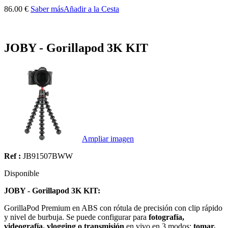
86.00 €
Saber más
Añadir a la Cesta
JOBY - Gorillapod 3K KIT
Ampliar imagen
Ref :
JB91507BWW
Disponible
JOBY - Gorillapod 3K KIT:
GorillaPod Premium en ABS con rótula de precisión con clip rápido
y nivel de burbuja. Se puede configurar para
fotografía,
videografía, vlogging o transmisión
en vivo en 3 modos:
tomar,