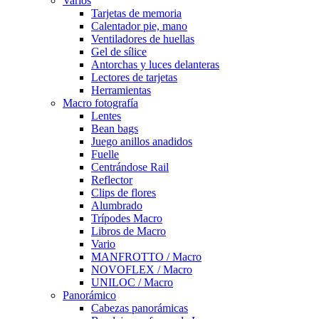
Varios
Tarjetas de memoria
Calentador pie, mano
Ventiladores de huellas
Gel de sílice
Antorchas y luces delanteras
Lectores de tarjetas
Herramientas
Macro fotografía
Lentes
Bean bags
Juego anillos anadidos
Fuelle
Centrándose Rail
Reflector
Clips de flores
Alumbrado
Trípodes Macro
Libros de Macro
Vario
MANFROTTO / Macro
NOVOFLEX / Macro
UNILOC / Macro
Panorámico
Cabezas panorámicas