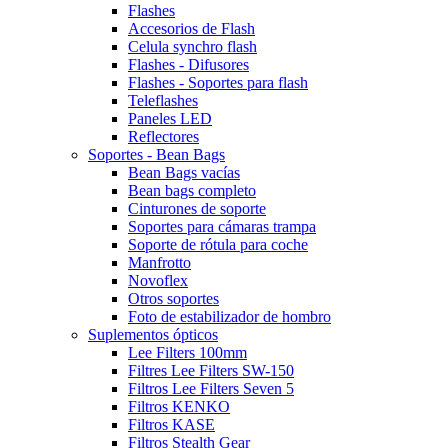
Flashes
Accesorios de Flash
Celula synchro flash
Flashes - Difusores
Flashes - Soportes para flash
Teleflashes
Paneles LED
Reflectores
Soportes - Bean Bags
Bean Bags vacías
Bean bags completo
Cinturones de soporte
Soportes para cámaras trampa
Soporte de rótula para coche
Manfrotto
Novoflex
Otros soportes
Foto de estabilizador de hombro
Suplementos ópticos
Lee Filters 100mm
Filtres Lee Filters SW-150
Filtros Lee Filters Seven 5
Filtros KENKO
Filtros KASE
Filtros Stealth Gear