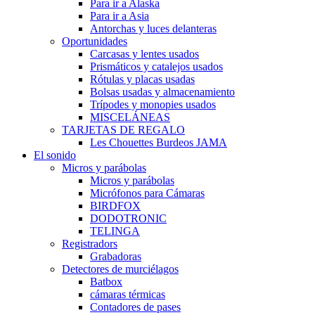
Para ir a Alaska
Para ir a Asia
Antorchas y luces delanteras
Oportunidades
Carcasas y lentes usados
Prismáticos y catalejos usados
Rótulas y placas usadas
Bolsas usadas y almacenamiento
Trípodes y monopies usados
MISCELÁNEAS
TARJETAS DE REGALO
Les Chouettes Burdeos JAMA
El sonido
Micros y parábolas
Micros y parábolas
Micrófonos para Cámaras
BIRDFOX
DODOTRONIC
TELINGA
Registradors
Grabadoras
Detectores de murciélagos
Batbox
cámaras térmicas
Contadores de pases