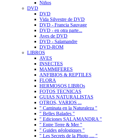
Niños
DVD
DVD
Vida Silvestre de DVD
DVD - Francia Sauvage
DVD - en otra parte...
Aves de DVD
DVD - Salamandre
DVD-ROM
LIBROS
AVES
INSECTES
MAMMIFERES
ANFIBIOS & REPTILES
FLORA
HERMOSOS LIBROs
FOTOS TECNICAS
GUIAS NATURALISTAS
OTROS, VARIOS ...
" Caminata en la Naturaleza "
" Belles Balades "
" Ediciones SALAMANDRA "
" Entre Terre & Mer "
" Guides géologiques "
" Les Secrets de la Photo .... "