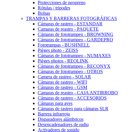
Protecciones de neopreno
Rótulas / tripodes
Bolsas
TRAMPAS Y BARRERAS FOTOGRÁFICAS
Cámaras de rastreo - ESTANDAR
Camaras de reastro - PAQUETE
Cámaras de fototrampeo - BROWNING
Cámaras de fototrampeo - GARDEPRO
Fototrampas - BUSHNELL
Pièges photo - ZEISS
Cámaras de fototrampeo - NUMAXES
Pièges photos - REOLINK
Cámaras de fototrampeo - RECONYX
Cámaras de fototrampeo - OTROS
Camera de rastreo - SOLAR
Cámaras de rastreo - WIFI
Cámaras de rastreo - GSM
Camaras de reastro - CAJA ANTIRROBO
Cámaras de rastreo - ACCESORIOS
Cámaras para aves
Cámaras de rastreo para cámaras SLR
Barrera infrarroja
Disparadores alámbricos
Desencadenadores de radio
Activadores de sonido