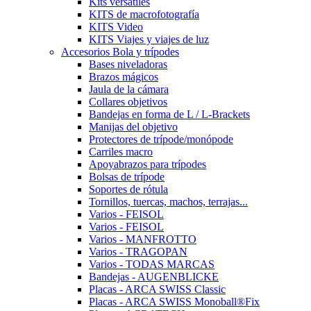
Kits versátiles
KITS de macrofotografía
KITS Video
KITS Viajes y viajes de luz
Accesorios Bola y trípodes
Bases niveladoras
Brazos mágicos
Jaula de la cámara
Collares objetivos
Bandejas en forma de L / L-Brackets
Manijas del objetivo
Protectores de trípode/monópode
Carriles macro
Apoyabrazos para trípodes
Bolsas de trípode
Soportes de rótula
Tornillos, tuercas, machos, terrajas...
Varios - FEISOL
Varios - FEISOL
Varios - MANFROTTO
Varios - TRAGOPAN
Varios - TODAS MARCAS
Bandejas - AUGENBLICKE
Placas - ARCA SWISS Classic
Placas - ARCA SWISS Monoball®Fix