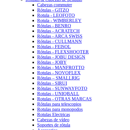
Cabezas commuter
Rótulas - GITZO
Rotula - LEOFOTO
Rotula - WIMBERLEY
Rótulas - BENRO
Rótulas - ACRATECH
Rótulas - ARCA SWISS
Rótulas - CULLMANN
Rótulas - FEISOL
Rótulas - FLEXSHOOTER
Rótulas - JOBU DESIGN
Rótulas - JOBY
Rótulas - MANFROTTO
Rotulas - NOVOFLEX
Rótulas – SMALLRIG
Rótulas - SIRUI
Rótulas - SUNWAYFOTO
Rotulas - UNIQBALL
Rotulas - OTRAS MARCAS
Rótulas para telescopios
Rotulas para monopodos
Rotulas Electricas
Cabezas de vídeo
Soportes de rótula