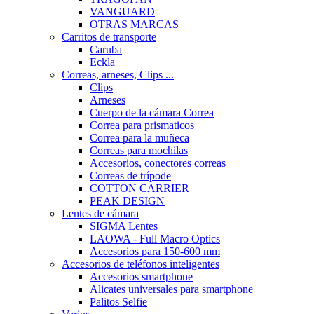
VANGUARD
OTRAS MARCAS
Carritos de transporte
Caruba
Eckla
Correas, arneses, Clips ...
Clips
Arneses
Cuerpo de la cámara Correa
Correa para prismaticos
Correa para la muñeca
Correas para mochilas
Accesorios, conectores correas
Correas de trípode
COTTON CARRIER
PEAK DESIGN
Lentes de cámara
SIGMA Lentes
LAOWA - Full Macro Optics
Accesorios para 150-600 mm
Accesorios de teléfonos inteligentes
Accesorios smartphone
Alicates universales para smartphone
Palitos Selfie