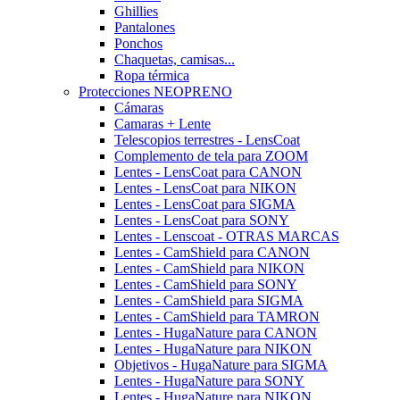
Ghillies
Pantalones
Ponchos
Chaquetas, camisas...
Ropa térmica
Protecciones NEOPRENO
Cámaras
Camaras + Lente
Telescopios terrestres - LensCoat
Complemento de tela para ZOOM
Lentes - LensCoat para CANON
Lentes - LensCoat para NIKON
Lentes - LensCoat para SIGMA
Lentes - LensCoat para SONY
Lentes - Lenscoat - OTRAS MARCAS
Lentes - CamShield para CANON
Lentes - CamShield para NIKON
Lentes - CamShield para SONY
Lentes - CamShield para SIGMA
Lentes - CamShield para TAMRON
Lentes - HugaNature para CANON
Lentes - HugaNature para NIKON
Objetivos - HugaNature para SIGMA
Lentes - HugaNature para SONY
Lentes - HugaNature para NIKON