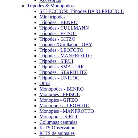
Accesorios
Trípodes & Monopodos
SELECCIÓN: Trípodes BAJO PRECIO !!
Mini trípodes
Trípodes - BENRO
Tripodes - CULLMANN
Trípodes - FEISOL
Trípodes - GITZO
Tripodes/Gorillapod JOBY
Trípodes - LEOFOTO
Tripodes - MANFROTTO
Trípodes - SIRUI
Tripodes - SMALLRIG
Tripodes - STARBLITZ
Tripodes - UNILOC
Otros
Monópodes - BENRO
Monopies - FEISOL
Monopies - GITZO
Monopodes - LEOFOTO
Monopies - MANFROTTO
Monopods - SIRUI
Columnas centrales
KITS Observation
KITS de animales