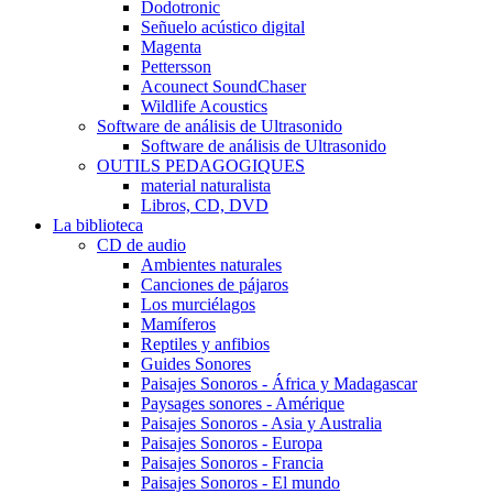
Dodotronic
Señuelo acústico digital
Magenta
Pettersson
Acounect SoundChaser
Wildlife Acoustics
Software de análisis de Ultrasonido
Software de análisis de Ultrasonido
OUTILS PEDAGOGIQUES
material naturalista
Libros, CD, DVD
La biblioteca
CD de audio
Ambientes naturales
Canciones de pájaros
Los murciélagos
Mamíferos
Reptiles y anfibios
Guides Sonores
Paisajes Sonoros - África y Madagascar
Paysages sonores - Amérique
Paisajes Sonoros - Asia y Australia
Paisajes Sonoros - Europa
Paisajes Sonoros - Francia
Paisajes Sonoros - El mundo