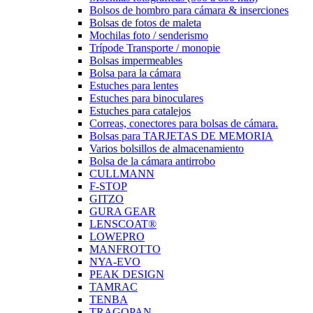
Bolsos de hombro para cámara & inserciones
Bolsas de fotos de maleta
Mochilas foto / senderismo
Trípode Transporte / monopie
Bolsas impermeables
Bolsa para la cámara
Estuches para lentes
Estuches para binoculares
Estuches para catalejos
Correas, conectores para bolsas de cámara.
Bolsas para TARJETAS DE MEMORIA
Varios bolsillos de almacenamiento
Bolsa de la cámara antirrobo
CULLMANN
F-STOP
GITZO
GURA GEAR
LENSCOAT®
LOWEPRO
MANFROTTO
NYA-EVO
PEAK DESIGN
TAMRAC
TENBA
TRAGOPAN