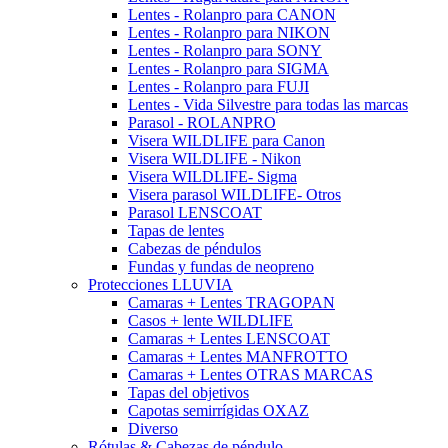
Lentes - Rolanpro para CANON
Lentes - Rolanpro para NIKON
Lentes - Rolanpro para SONY
Lentes - Rolanpro para SIGMA
Lentes - Rolanpro para FUJI
Lentes - Vida Silvestre para todas las marcas
Parasol - ROLANPRO
Visera WILDLIFE para Canon
Visera WILDLIFE - Nikon
Visera WILDLIFE- Sigma
Visera parasol WILDLIFE- Otros
Parasol LENSCOAT
Tapas de lentes
Cabezas de péndulos
Fundas y fundas de neopreno
Protecciones LLUVIA
Camaras + Lentes TRAGOPAN
Casos + lente WILDLIFE
Camaras + Lentes LENSCOAT
Camaras + Lentes MANFROTTO
Camaras + Lentes OTRAS MARCAS
Tapas del objetivos
Capotas semirrígidas OXAZ
Diverso
Rótulas & Cabezas de péndulo