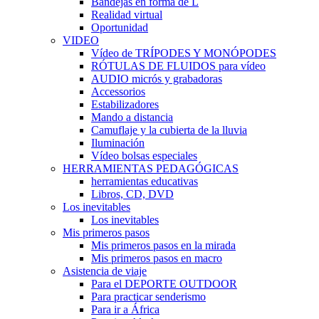
Bandejas en forma de L
Realidad virtual
Oportunidad
VIDEO
Vídeo de TRÍPODES Y MONÓPODES
RÓTULAS DE FLUIDOS para vídeo
AUDIO micrós y grabadoras
Accessorios
Estabilizadores
Mando a distancia
Camuflaje y la cubierta de la lluvia
Iluminación
Vídeo bolsas especiales
HERRAMIENTAS PEDAGÓGICAS
herramientas educativas
Libros, CD, DVD
Los inevitables
Los inevitables
Mis primeros pasos
Mis primeros pasos en la mirada
Mis primeros pasos en macro
Asistencia de viaje
Para el DEPORTE OUTDOOR
Para practicar senderismo
Para ir a África