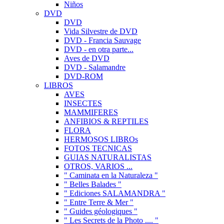
Niños
DVD
DVD
Vida Silvestre de DVD
DVD - Francia Sauvage
DVD - en otra parte...
Aves de DVD
DVD - Salamandre
DVD-ROM
LIBROS
AVES
INSECTES
MAMMIFERES
ANFIBIOS & REPTILES
FLORA
HERMOSOS LIBROs
FOTOS TECNICAS
GUIAS NATURALISTAS
OTROS, VARIOS ...
" Caminata en la Naturaleza "
" Belles Balades "
" Ediciones SALAMANDRA "
" Entre Terre & Mer "
" Guides géologiques "
" Les Secrets de la Photo .... "