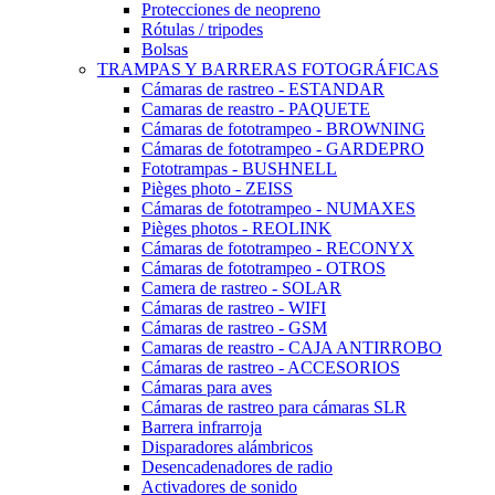
Protecciones de neopreno
Rótulas / tripodes
Bolsas
TRAMPAS Y BARRERAS FOTOGRÁFICAS
Cámaras de rastreo - ESTANDAR
Camaras de reastro - PAQUETE
Cámaras de fototrampeo - BROWNING
Cámaras de fototrampeo - GARDEPRO
Fototrampas - BUSHNELL
Pièges photo - ZEISS
Cámaras de fototrampeo - NUMAXES
Pièges photos - REOLINK
Cámaras de fototrampeo - RECONYX
Cámaras de fototrampeo - OTROS
Camera de rastreo - SOLAR
Cámaras de rastreo - WIFI
Cámaras de rastreo - GSM
Camaras de reastro - CAJA ANTIRROBO
Cámaras de rastreo - ACCESORIOS
Cámaras para aves
Cámaras de rastreo para cámaras SLR
Barrera infrarroja
Disparadores alámbricos
Desencadenadores de radio
Activadores de sonido