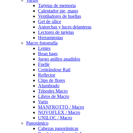
Varios
Tarjetas de memoria
Calentador pie, mano
Ventiladores de huellas
Gel de sílice
Antorchas y luces delanteras
Lectores de tarjetas
Herramientas
Macro fotografía
Lentes
Bean bags
Juego anillos anadidos
Fuelle
Centrándose Rail
Reflector
Clips de flores
Alumbrado
Trípodes Macro
Libros de Macro
Vario
MANFROTTO / Macro
NOVOFLEX / Macro
UNILOC / Macro
Panorámico
Cabezas panorámicas