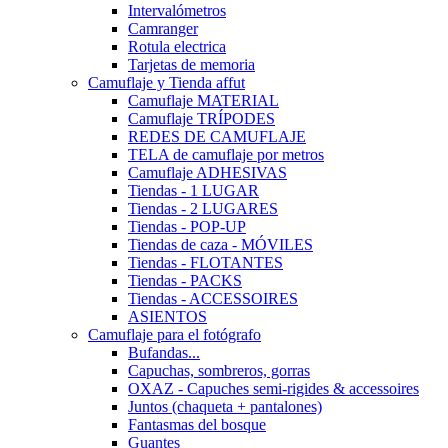
Intervalómetros
Camranger
Rotula electrica
Tarjetas de memoria
Camuflaje y Tienda affut
Camuflaje MATERIAL
Camuflaje TRÍPODES
REDES DE CAMUFLAJE
TELA de camuflaje por metros
Camuflaje ADHESIVAS
Tiendas - 1 LUGAR
Tiendas - 2 LUGARES
Tiendas - POP-UP
Tiendas de caza - MÓVILES
Tiendas - FLOTANTES
Tiendas - PACKS
Tiendas - ACCESSOIRES
ASIENTOS
Camuflaje para el fotógrafo
Bufandas...
Capuchas, sombreros, gorras
OXAZ - Capuches semi-rigides & accessoires
Juntos (chaqueta + pantalones)
Fantasmas del bosque
Guantes