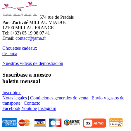
574 rue de Pradals
Parc d'activité MILLAU VIADUC
12100 MILLAU FRANCE
Tel: (+33) 05 19 98 07 41
Email:
contact@jama.fr
Chouettes cadeaux
de Jama
Nuestros videos de demostración
Suscríbase a nuestro
boletín mensual
Inscribirse
Notas legales
|
Condiciones generales de venta
|
Envío y gastos de
transporte
|
Contacto
Facebook
Youtube
Instagram