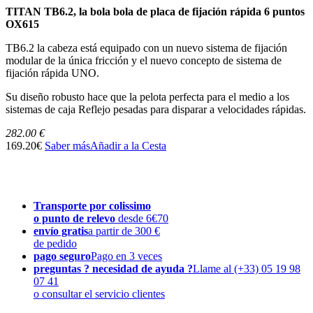
TITAN TB6.2, la bola bola de placa de fijación rápida 6 puntos
OX615
TB6.2 la cabeza está equipado con un nuevo sistema de fijación
modular de la única fricción y el nuevo concepto de sistema de
fijación rápida UNO.
Su diseño robusto hace que la pelota perfecta para el medio a los
sistemas de caja Reflejo pesadas para disparar a velocidades rápidas.
282.00 €
169.20€
Saber más
Añadir a la Cesta
Transporte por colissimo
o punto de relevo
desde 6€70
envío gratis
a partir de 300 €
de pedido
pago seguro
Pago en 3 veces
preguntas ? necesidad de ayuda ?
Llame al (+33) 05 19 98
07 41
o consultar el servicio clientes