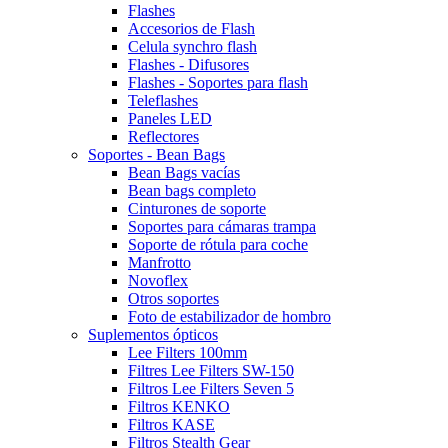
Flashes
Accesorios de Flash
Celula synchro flash
Flashes - Difusores
Flashes - Soportes para flash
Teleflashes
Paneles LED
Reflectores
Soportes - Bean Bags
Bean Bags vacías
Bean bags completo
Cinturones de soporte
Soportes para cámaras trampa
Soporte de rótula para coche
Manfrotto
Novoflex
Otros soportes
Foto de estabilizador de hombro
Suplementos ópticos
Lee Filters 100mm
Filtres Lee Filters SW-150
Filtros Lee Filters Seven 5
Filtros KENKO
Filtros KASE
Filtros Stealth Gear