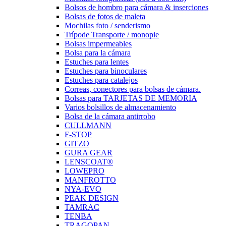
Bolsos de hombro para cámara & inserciones
Bolsas de fotos de maleta
Mochilas foto / senderismo
Trípode Transporte / monopie
Bolsas impermeables
Bolsa para la cámara
Estuches para lentes
Estuches para binoculares
Estuches para catalejos
Correas, conectores para bolsas de cámara.
Bolsas para TARJETAS DE MEMORIA
Varios bolsillos de almacenamiento
Bolsa de la cámara antirrobo
CULLMANN
F-STOP
GITZO
GURA GEAR
LENSCOAT®
LOWEPRO
MANFROTTO
NYA-EVO
PEAK DESIGN
TAMRAC
TENBA
TRAGOPAN