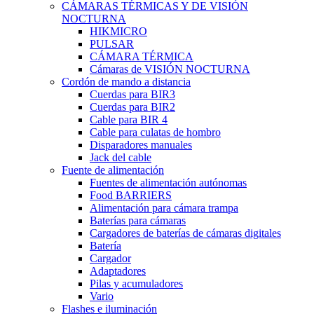
CÁMARAS TÉRMICAS Y DE VISIÓN
NOCTURNA
HIKMICRO
PULSAR
CÁMARA TÉRMICA
Cámaras de VISIÓN NOCTURNA
Cordón de mando a distancia
Cuerdas para BIR3
Cuerdas para BIR2
Cable para BIR 4
Cable para culatas de hombro
Disparadores manuales
Jack del cable
Fuente de alimentación
Fuentes de alimentación autónomas
Food BARRIERS
Alimentación para cámara trampa
Baterías para cámaras
Cargadores de baterías de cámaras digitales
Batería
Cargador
Adaptadores
Pilas y acumuladores
Vario
Flashes e iluminación