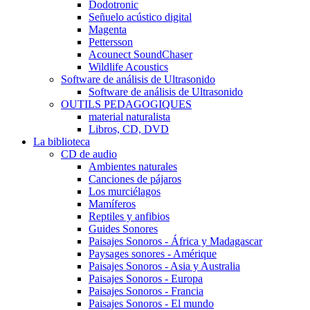
Dodotronic
Señuelo acústico digital
Magenta
Pettersson
Acounect SoundChaser
Wildlife Acoustics
Software de análisis de Ultrasonido
Software de análisis de Ultrasonido
OUTILS PEDAGOGIQUES
material naturalista
Libros, CD, DVD
La biblioteca
CD de audio
Ambientes naturales
Canciones de pájaros
Los murciélagos
Mamíferos
Reptiles y anfibios
Guides Sonores
Paisajes Sonoros - África y Madagascar
Paysages sonores - Amérique
Paisajes Sonoros - Asia y Australia
Paisajes Sonoros - Europa
Paisajes Sonoros - Francia
Paisajes Sonoros - El mundo