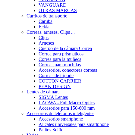
VANGUARD
OTRAS MARCAS
Carritos de transporte
Caruba
Eckla
Correas, arneses, Clips ...
Clips
Arneses
Cuerpo de la cámara Correa
Correa para prismaticos
Correa para la muñeca
Correas para mochilas
Accesorios, conectores correas
Correas de trípode
COTTON CARRIER
PEAK DESIGN
Lentes de cámara
SIGMA Lentes
LAOWA - Full Macro Optics
Accesorios para 150-600 mm
Accesorios de teléfonos inteligentes
Accesorios smartphone
Alicates universales para smartphone
Palitos Selfie