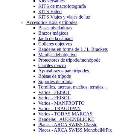
Kits versátiles
KITS de macrofotografía
KITS Video
KITS Viajes y viajes de luz
Accesorios Bola y trípodes
Bases niveladoras
Brazos mágicos
Jaula de la cámara
Collares objetivos
Bandejas en forma de L / L-Brackets
Manijas del objetivo
Protectores de trípode/monópode
Carriles macro
Apoyabrazos para trípodes
Bolsas de trípode
Soportes de rótula
Tornillos, tuercas, machos, terrajas...
Varios - FEISOL
Varios - FEISOL
Varios - MANFROTTO
Varios - TRAGOPAN
Varios - TODAS MARCAS
Bandejas - AUGENBLICKE
Placas - ARCA SWISS Classic
Placas - ARCA SWISS Monoball®Fix