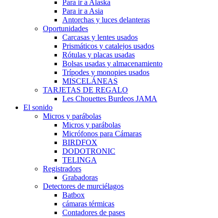
Para ir a Alaska
Para ir a Asia
Antorchas y luces delanteras
Oportunidades
Carcasas y lentes usados
Prismáticos y catalejos usados
Rótulas y placas usadas
Bolsas usadas y almacenamiento
Trípodes y monopies usados
MISCELÁNEAS
TARJETAS DE REGALO
Les Chouettes Burdeos JAMA
El sonido
Micros y parábolas
Micros y parábolas
Micrófonos para Cámaras
BIRDFOX
DODOTRONIC
TELINGA
Registradors
Grabadoras
Detectores de murciélagos
Batbox
cámaras térmicas
Contadores de pases