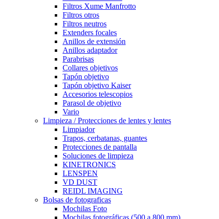
Filtros Xume Manfrotto
Filtros otros
Filtros neutros
Extenders focales
Anillos de extensión
Anillos adaptador
Parabrisas
Collares objetivos
Tapón objetivo
Tapón objetivo Kaiser
Accesorios telescopios
Parasol de objetivo
Vario
Limpieza / Protecciones de lentes y lentes
Limpiador
Trapos, cerbatanas, guantes
Protecciones de pantalla
Soluciones de limpieza
KINETRONICS
LENSPEN
VD DUST
REIDL IMAGING
Bolsas de fotograficas
Mochilas Foto
Mochilas fotográficas (500 a 800 mm)