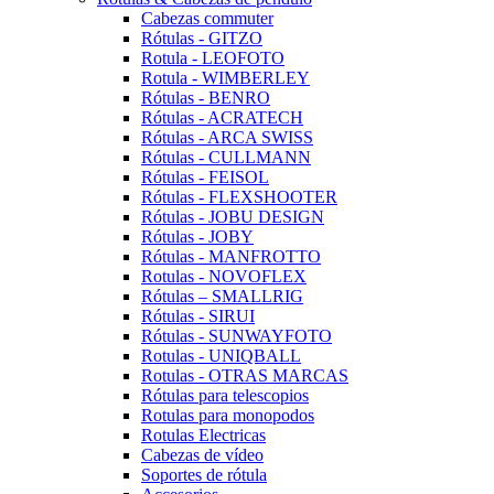
Cabezas commuter
Rótulas - GITZO
Rotula - LEOFOTO
Rotula - WIMBERLEY
Rótulas - BENRO
Rótulas - ACRATECH
Rótulas - ARCA SWISS
Rótulas - CULLMANN
Rótulas - FEISOL
Rótulas - FLEXSHOOTER
Rótulas - JOBU DESIGN
Rótulas - JOBY
Rótulas - MANFROTTO
Rotulas - NOVOFLEX
Rótulas – SMALLRIG
Rótulas - SIRUI
Rótulas - SUNWAYFOTO
Rotulas - UNIQBALL
Rotulas - OTRAS MARCAS
Rótulas para telescopios
Rotulas para monopodos
Rotulas Electricas
Cabezas de vídeo
Soportes de rótula