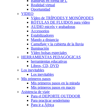
Bandejas en forma de L
Realidad virtual
Oportunidad
VIDEO
Vídeo de TRÍPODES Y MONÓPODES
RÓTULAS DE FLUIDOS para vídeo
AUDIO micrós y grabadoras
Accessorios
Estabilizadores
Mando a distancia
Camuflaje y la cubierta de la lluvia
Iluminación
Vídeo bolsas especiales
HERRAMIENTAS PEDAGÓGICAS
herramientas educativas
Libros, CD, DVD
Los inevitables
Los inevitables
Mis primeros pasos
Mis primeros pasos en la mirada
Mis primeros pasos en macro
Asistencia de viaje
Para el DEPORTE OUTDOOR
Para practicar senderismo
Para ir a África