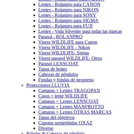
Lentes - Rolanpro para CANON
Lentes - Rolanpro para NIKON
Lentes - Rolanpro para SONY
Lentes - Rolanpro para SIGMA
Lentes - Rolanpro para FUJI
Lentes - Vida Silvestre para todas las marcas
Parasol - ROLANPRO
Visera WILDLIFE para Canon
Visera WILDLIFE - Nikon
Visera WILDLIFE- Sigma
Visera parasol WILDLIFE- Otros
Parasol LENSCOAT
Tapas de lentes
Cabezas de péndulos
Fundas y fundas de neopreno
Protecciones LLUVIA
Camaras + Lentes TRAGOPAN
Casos + lente WILDLIFE
Camaras + Lentes LENSCOAT
Camaras + Lentes MANFROTTO
Camaras + Lentes OTRAS MARCAS
Tapas del objetivos
Capotas semirrígidas OXAZ
Diverso
Rótulas & Cabezas de péndulo