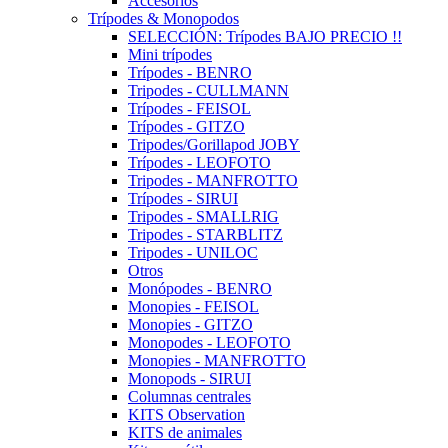
Accesorios
Trípodes & Monopodos
SELECCIÓN: Trípodes BAJO PRECIO !!
Mini trípodes
Trípodes - BENRO
Tripodes - CULLMANN
Trípodes - FEISOL
Trípodes - GITZO
Tripodes/Gorillapod JOBY
Trípodes - LEOFOTO
Tripodes - MANFROTTO
Trípodes - SIRUI
Tripodes - SMALLRIG
Tripodes - STARBLITZ
Tripodes - UNILOC
Otros
Monópodes - BENRO
Monopies - FEISOL
Monopies - GITZO
Monopodes - LEOFOTO
Monopies - MANFROTTO
Monopods - SIRUI
Columnas centrales
KITS Observation
KITS de animales