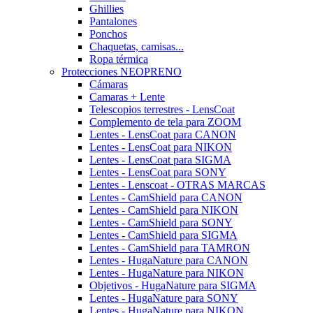
Ghillies
Pantalones
Ponchos
Chaquetas, camisas...
Ropa térmica
Protecciones NEOPRENO
Cámaras
Camaras + Lente
Telescopios terrestres - LensCoat
Complemento de tela para ZOOM
Lentes - LensCoat para CANON
Lentes - LensCoat para NIKON
Lentes - LensCoat para SIGMA
Lentes - LensCoat para SONY
Lentes - Lenscoat - OTRAS MARCAS
Lentes - CamShield para CANON
Lentes - CamShield para NIKON
Lentes - CamShield para SONY
Lentes - CamShield para SIGMA
Lentes - CamShield para TAMRON
Lentes - HugaNature para CANON
Lentes - HugaNature para NIKON
Objetivos - HugaNature para SIGMA
Lentes - HugaNature para SONY
Lentes - HugaNature para NIKON