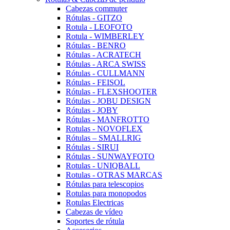
Cabezas commuter
Rótulas - GITZO
Rotula - LEOFOTO
Rotula - WIMBERLEY
Rótulas - BENRO
Rótulas - ACRATECH
Rótulas - ARCA SWISS
Rótulas - CULLMANN
Rótulas - FEISOL
Rótulas - FLEXSHOOTER
Rótulas - JOBU DESIGN
Rótulas - JOBY
Rótulas - MANFROTTO
Rotulas - NOVOFLEX
Rótulas – SMALLRIG
Rótulas - SIRUI
Rótulas - SUNWAYFOTO
Rotulas - UNIQBALL
Rotulas - OTRAS MARCAS
Rótulas para telescopios
Rotulas para monopodos
Rotulas Electricas
Cabezas de vídeo
Soportes de rótula