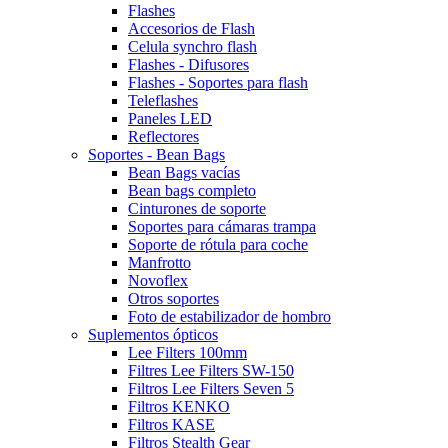
Flashes
Accesorios de Flash
Celula synchro flash
Flashes - Difusores
Flashes - Soportes para flash
Teleflashes
Paneles LED
Reflectores
Soportes - Bean Bags
Bean Bags vacías
Bean bags completo
Cinturones de soporte
Soportes para cámaras trampa
Soporte de rótula para coche
Manfrotto
Novoflex
Otros soportes
Foto de estabilizador de hombro
Suplementos ópticos
Lee Filters 100mm
Filtres Lee Filters SW-150
Filtros Lee Filters Seven 5
Filtros KENKO
Filtros KASE
Filtros Stealth Gear