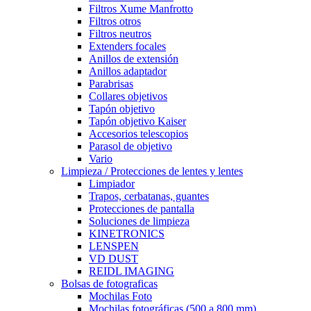
Filtros Xume Manfrotto
Filtros otros
Filtros neutros
Extenders focales
Anillos de extensión
Anillos adaptador
Parabrisas
Collares objetivos
Tapón objetivo
Tapón objetivo Kaiser
Accesorios telescopios
Parasol de objetivo
Vario
Limpieza / Protecciones de lentes y lentes
Limpiador
Trapos, cerbatanas, guantes
Protecciones de pantalla
Soluciones de limpieza
KINETRONICS
LENSPEN
VD DUST
REIDL IMAGING
Bolsas de fotograficas
Mochilas Foto
Mochilas fotográficas (500 a 800 mm)