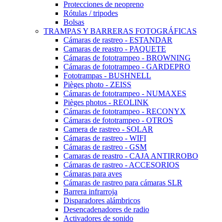
Protecciones de neopreno
Rótulas / tripodes
Bolsas
TRAMPAS Y BARRERAS FOTOGRÁFICAS
Cámaras de rastreo - ESTANDAR
Camaras de reastro - PAQUETE
Cámaras de fototrampeo - BROWNING
Cámaras de fototrampeo - GARDEPRO
Fototrampas - BUSHNELL
Pièges photo - ZEISS
Cámaras de fototrampeo - NUMAXES
Pièges photos - REOLINK
Cámaras de fototrampeo - RECONYX
Cámaras de fototrampeo - OTROS
Camera de rastreo - SOLAR
Cámaras de rastreo - WIFI
Cámaras de rastreo - GSM
Camaras de reastro - CAJA ANTIRROBO
Cámaras de rastreo - ACCESORIOS
Cámaras para aves
Cámaras de rastreo para cámaras SLR
Barrera infrarroja
Disparadores alámbricos
Desencadenadores de radio
Activadores de sonido