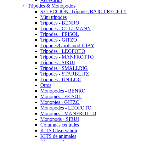
Accesorios
Trípodes & Monopodos
SELECCIÓN: Trípodes BAJO PRECIO !!
Mini trípodes
Trípodes - BENRO
Tripodes - CULLMANN
Trípodes - FEISOL
Trípodes - GITZO
Tripodes/Gorillapod JOBY
Trípodes - LEOFOTO
Tripodes - MANFROTTO
Trípodes - SIRUI
Tripodes - SMALLRIG
Tripodes - STARBLITZ
Tripodes - UNILOC
Otros
Monópodes - BENRO
Monopies - FEISOL
Monopies - GITZO
Monopodes - LEOFOTO
Monopies - MANFROTTO
Monopods - SIRUI
Columnas centrales
KITS Observation
KITS de animales