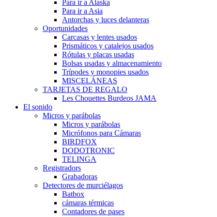
Para ir a Alaska
Para ir a Asia
Antorchas y luces delanteras
Oportunidades
Carcasas y lentes usados
Prismáticos y catalejos usados
Rótulas y placas usadas
Bolsas usadas y almacenamiento
Trípodes y monopies usados
MISCELÁNEAS
TARJETAS DE REGALO
Les Chouettes Burdeos JAMA
El sonido
Micros y parábolas
Micros y parábolas
Micrófonos para Cámaras
BIRDFOX
DODOTRONIC
TELINGA
Registradors
Grabadoras
Detectores de murciélagos
Batbox
cámaras térmicas
Contadores de pases