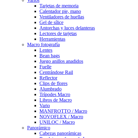
Varios
Tarjetas de memoria
Calentador pie, mano
Ventiladores de huellas
Gel de sílice
Antorchas y luces delanteras
Lectores de tarjetas
Herramientas
Macro fotografía
Lentes
Bean bags
Juego anillos anadidos
Fuelle
Centrándose Rail
Reflector
Clips de flores
Alumbrado
Trípodes Macro
Libros de Macro
Vario
MANFROTTO / Macro
NOVOFLEX / Macro
UNILOC / Macro
Panorámico
Cabezas panorámicas