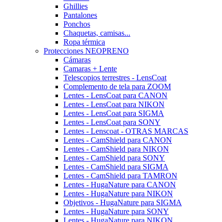
Ghillies
Pantalones
Ponchos
Chaquetas, camisas...
Ropa térmica
Protecciones NEOPRENO
Cámaras
Camaras + Lente
Telescopios terrestres - LensCoat
Complemento de tela para ZOOM
Lentes - LensCoat para CANON
Lentes - LensCoat para NIKON
Lentes - LensCoat para SIGMA
Lentes - LensCoat para SONY
Lentes - Lenscoat - OTRAS MARCAS
Lentes - CamShield para CANON
Lentes - CamShield para NIKON
Lentes - CamShield para SONY
Lentes - CamShield para SIGMA
Lentes - CamShield para TAMRON
Lentes - HugaNature para CANON
Lentes - HugaNature para NIKON
Objetivos - HugaNature para SIGMA
Lentes - HugaNature para SONY
Lentes - HugaNature para NIKON