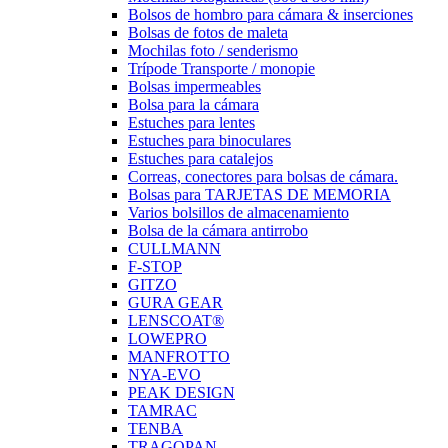
Bolsos de hombro para cámara & inserciones
Bolsas de fotos de maleta
Mochilas foto / senderismo
Trípode Transporte / monopie
Bolsas impermeables
Bolsa para la cámara
Estuches para lentes
Estuches para binoculares
Estuches para catalejos
Correas, conectores para bolsas de cámara.
Bolsas para TARJETAS DE MEMORIA
Varios bolsillos de almacenamiento
Bolsa de la cámara antirrobo
CULLMANN
F-STOP
GITZO
GURA GEAR
LENSCOAT®
LOWEPRO
MANFROTTO
NYA-EVO
PEAK DESIGN
TAMRAC
TENBA
TRAGOPAN