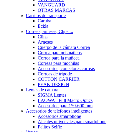
VANGUARD
OTRAS MARCAS
Carritos de transporte
Caruba
Eckla
Correas, arneses, Clips ...
Clips
Arneses
Cuerpo de la cámara Correa
Correa para prismaticos
Correa para la muñeca
Correas para mochilas
Accesorios, conectores correas
Correas de trípode
COTTON CARRIER
PEAK DESIGN
Lentes de cámara
SIGMA Lentes
LAOWA - Full Macro Optics
Accesorios para 150-600 mm
Accesorios de teléfonos inteligentes
Accesorios smartphone
Alicates universales para smartphone
Palitos Selfie