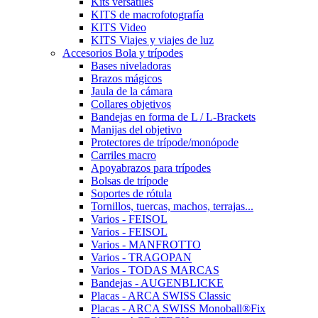
Kits versátiles
KITS de macrofotografía
KITS Video
KITS Viajes y viajes de luz
Accesorios Bola y trípodes
Bases niveladoras
Brazos mágicos
Jaula de la cámara
Collares objetivos
Bandejas en forma de L / L-Brackets
Manijas del objetivo
Protectores de trípode/monópode
Carriles macro
Apoyabrazos para trípodes
Bolsas de trípode
Soportes de rótula
Tornillos, tuercas, machos, terrajas...
Varios - FEISOL
Varios - FEISOL
Varios - MANFROTTO
Varios - TRAGOPAN
Varios - TODAS MARCAS
Bandejas - AUGENBLICKE
Placas - ARCA SWISS Classic
Placas - ARCA SWISS Monoball®Fix