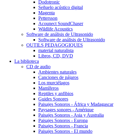
Dodotronic
Señuelo acústico digital
Magenta
Pettersson
Acounect SoundChaser
Wildlife Acoustics
Software de análisis de Ultrasonido
Software de análisis de Ultrasonido
OUTILS PEDAGOGIQUES
material naturalista
Libros, CD, DVD
La biblioteca
CD de audio
Ambientes naturales
Canciones de pájaros
Los murciélagos
Mamíferos
Reptiles y anfibios
Guides Sonores
Paisajes Sonoros - África y Madagascar
Paysages sonores - Amérique
Paisajes Sonoros - Asia y Australia
Paisajes Sonoros - Europa
Paisajes Sonoros - Francia
Paisajes Sonoros - El mundo