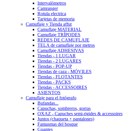
Intervalómetros
Camranger
Rotula electrica
Tarjetas de memoria
Camuflaje y Tienda affut
Camuflaje MATERIAL
Camuflaje TRÍPODES
REDES DE CAMUFLAJE
TELA de camuflaje por metros
Camuflaje ADHESIVAS
Tiendas - 1 LUGAR
Tiendas - 2 LUGARES
Tiendas - POP-UP
Tiendas de caza - MÓVILES
Tiendas - FLOTANTES
Tiendas - PACKS
Tiendas - ACCESSOIRES
ASIENTOS
Camuflaje para el fotógrafo
Bufandas...
Capuchas, sombreros, gorras
OXAZ - Capuches semi-rigides & accessoires
Juntos (chaqueta + pantalones)
Fantasmas del bosque
Guantes