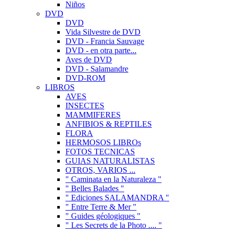
Niños
DVD
DVD
Vida Silvestre de DVD
DVD - Francia Sauvage
DVD - en otra parte...
Aves de DVD
DVD - Salamandre
DVD-ROM
LIBROS
AVES
INSECTES
MAMMIFERES
ANFIBIOS & REPTILES
FLORA
HERMOSOS LIBROs
FOTOS TECNICAS
GUIAS NATURALISTAS
OTROS, VARIOS ...
" Caminata en la Naturaleza "
" Belles Balades "
" Ediciones SALAMANDRA "
" Entre Terre & Mer "
" Guides géologiques "
" Les Secrets de la Photo .... "