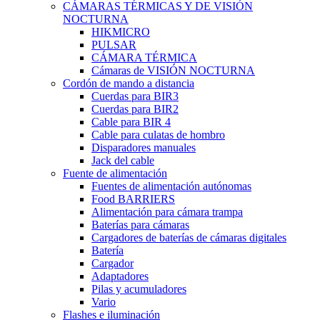
CÁMARAS TÉRMICAS Y DE VISIÓN
NOCTURNA
HIKMICRO
PULSAR
CÁMARA TÉRMICA
Cámaras de VISIÓN NOCTURNA
Cordón de mando a distancia
Cuerdas para BIR3
Cuerdas para BIR2
Cable para BIR 4
Cable para culatas de hombro
Disparadores manuales
Jack del cable
Fuente de alimentación
Fuentes de alimentación autónomas
Food BARRIERS
Alimentación para cámara trampa
Baterías para cámaras
Cargadores de baterías de cámaras digitales
Batería
Cargador
Adaptadores
Pilas y acumuladores
Vario
Flashes e iluminación