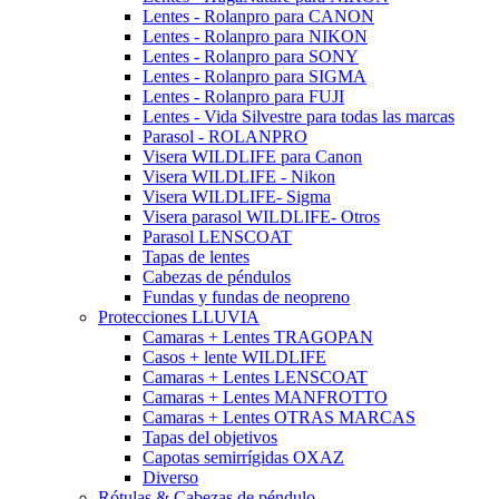
Lentes - Rolanpro para CANON
Lentes - Rolanpro para NIKON
Lentes - Rolanpro para SONY
Lentes - Rolanpro para SIGMA
Lentes - Rolanpro para FUJI
Lentes - Vida Silvestre para todas las marcas
Parasol - ROLANPRO
Visera WILDLIFE para Canon
Visera WILDLIFE - Nikon
Visera WILDLIFE- Sigma
Visera parasol WILDLIFE- Otros
Parasol LENSCOAT
Tapas de lentes
Cabezas de péndulos
Fundas y fundas de neopreno
Protecciones LLUVIA
Camaras + Lentes TRAGOPAN
Casos + lente WILDLIFE
Camaras + Lentes LENSCOAT
Camaras + Lentes MANFROTTO
Camaras + Lentes OTRAS MARCAS
Tapas del objetivos
Capotas semirrígidas OXAZ
Diverso
Rótulas & Cabezas de péndulo