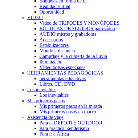
Bandejas en forma de L
Realidad virtual
Oportunidad
VIDEO
Vídeo de TRÍPODES Y MONÓPODES
RÓTULAS DE FLUIDOS para vídeo
AUDIO micrós y grabadoras
Accessorios
Estabilizadores
Mando a distancia
Camuflaje y la cubierta de la lluvia
Iluminación
Vídeo bolsas especiales
HERRAMIENTAS PEDAGÓGICAS
herramientas educativas
Libros, CD, DVD
Los inevitables
Los inevitables
Mis primeros pasos
Mis primeros pasos en la mirada
Mis primeros pasos en macro
Asistencia de viaje
Para el DEPORTE OUTDOOR
Para practicar senderismo
Para ir a África