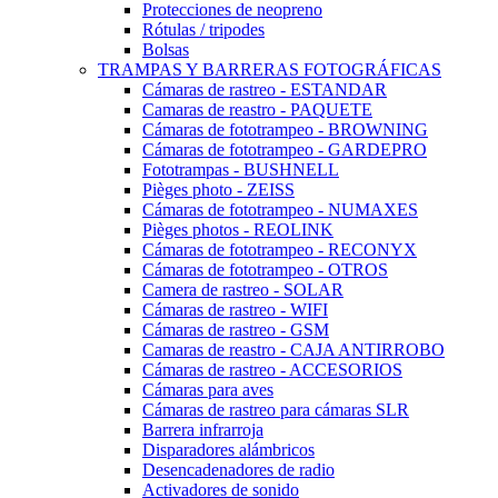
Protecciones de neopreno
Rótulas / tripodes
Bolsas
TRAMPAS Y BARRERAS FOTOGRÁFICAS
Cámaras de rastreo - ESTANDAR
Camaras de reastro - PAQUETE
Cámaras de fototrampeo - BROWNING
Cámaras de fototrampeo - GARDEPRO
Fototrampas - BUSHNELL
Pièges photo - ZEISS
Cámaras de fototrampeo - NUMAXES
Pièges photos - REOLINK
Cámaras de fototrampeo - RECONYX
Cámaras de fototrampeo - OTROS
Camera de rastreo - SOLAR
Cámaras de rastreo - WIFI
Cámaras de rastreo - GSM
Camaras de reastro - CAJA ANTIRROBO
Cámaras de rastreo - ACCESORIOS
Cámaras para aves
Cámaras de rastreo para cámaras SLR
Barrera infrarroja
Disparadores alámbricos
Desencadenadores de radio
Activadores de sonido