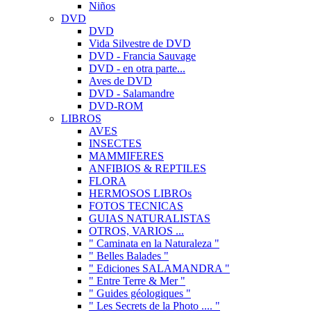
Niños
DVD
DVD
Vida Silvestre de DVD
DVD - Francia Sauvage
DVD - en otra parte...
Aves de DVD
DVD - Salamandre
DVD-ROM
LIBROS
AVES
INSECTES
MAMMIFERES
ANFIBIOS & REPTILES
FLORA
HERMOSOS LIBROs
FOTOS TECNICAS
GUIAS NATURALISTAS
OTROS, VARIOS ...
" Caminata en la Naturaleza "
" Belles Balades "
" Ediciones SALAMANDRA "
" Entre Terre & Mer "
" Guides géologiques "
" Les Secrets de la Photo .... "