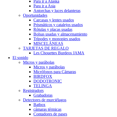
Para ir a Alaska
Para ir a Asia
Antorchas y luces delanteras
Oportunidades
Carcasas y lentes usados
Prismáticos y catalejos usados
Rótulas y placas usadas
Bolsas usadas y almacenamiento
Trípodes y monopies usados
MISCELÁNEAS
TARJETAS DE REGALO
Les Chouettes Burdeos JAMA
El sonido
Micros y parábolas
Micros y parábolas
Micrófonos para Cámaras
BIRDFOX
DODOTRONIC
TELINGA
Registradors
Grabadoras
Detectores de murciélagos
Batbox
cámaras térmicas
Contadores de pases