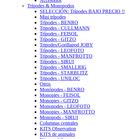
Accesorios
Trípodes & Monopodos
SELECCIÓN: Trípodes BAJO PRECIO !!
Mini trípodes
Trípodes - BENRO
Tripodes - CULLMANN
Trípodes - FEISOL
Trípodes - GITZO
Tripodes/Gorillapod JOBY
Trípodes - LEOFOTO
Tripodes - MANFROTTO
Trípodes - SIRUI
Tripodes - SMALLRIG
Tripodes - STARBLITZ
Tripodes - UNILOC
Otros
Monópodes - BENRO
Monopies - FEISOL
Monopies - GITZO
Monopodes - LEOFOTO
Monopies - MANFROTTO
Monopods - SIRUI
Columnas centrales
KITS Observation
KITS de animales