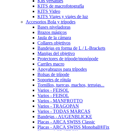
Kits versátiles
KITS de macrofotografía
KITS Video
KITS Viajes y viajes de luz
Accesorios Bola y trípodes
Bases niveladoras
Brazos mágicos
Jaula de la cámara
Collares objetivos
Bandejas en forma de L / L-Brackets
Manijas del objetivo
Protectores de trípode/monópode
Carriles macro
Apoyabrazos para trípodes
Bolsas de trípode
Soportes de rótula
Tornillos, tuercas, machos, terrajas...
Varios - FEISOL
Varios - FEISOL
Varios - MANFROTTO
Varios - TRAGOPAN
Varios - TODAS MARCAS
Bandejas - AUGENBLICKE
Placas - ARCA SWISS Classic
Placas - ARCA SWISS Monoball®Fix