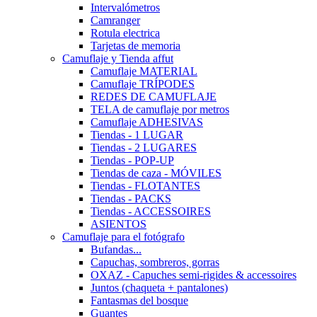
Intervalómetros
Camranger
Rotula electrica
Tarjetas de memoria
Camuflaje y Tienda affut
Camuflaje MATERIAL
Camuflaje TRÍPODES
REDES DE CAMUFLAJE
TELA de camuflaje por metros
Camuflaje ADHESIVAS
Tiendas - 1 LUGAR
Tiendas - 2 LUGARES
Tiendas - POP-UP
Tiendas de caza - MÓVILES
Tiendas - FLOTANTES
Tiendas - PACKS
Tiendas - ACCESSOIRES
ASIENTOS
Camuflaje para el fotógrafo
Bufandas...
Capuchas, sombreros, gorras
OXAZ - Capuches semi-rigides & accessoires
Juntos (chaqueta + pantalones)
Fantasmas del bosque
Guantes