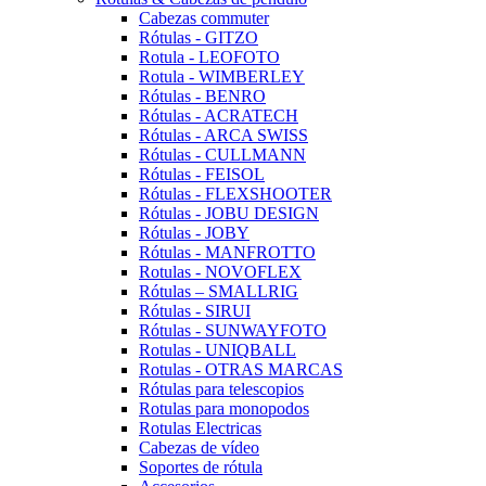
Cabezas commuter
Rótulas - GITZO
Rotula - LEOFOTO
Rotula - WIMBERLEY
Rótulas - BENRO
Rótulas - ACRATECH
Rótulas - ARCA SWISS
Rótulas - CULLMANN
Rótulas - FEISOL
Rótulas - FLEXSHOOTER
Rótulas - JOBU DESIGN
Rótulas - JOBY
Rótulas - MANFROTTO
Rotulas - NOVOFLEX
Rótulas – SMALLRIG
Rótulas - SIRUI
Rótulas - SUNWAYFOTO
Rotulas - UNIQBALL
Rotulas - OTRAS MARCAS
Rótulas para telescopios
Rotulas para monopodos
Rotulas Electricas
Cabezas de vídeo
Soportes de rótula