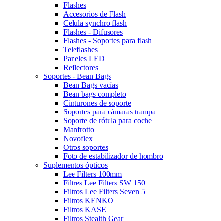
Flashes
Accesorios de Flash
Celula synchro flash
Flashes - Difusores
Flashes - Soportes para flash
Teleflashes
Paneles LED
Reflectores
Soportes - Bean Bags
Bean Bags vacías
Bean bags completo
Cinturones de soporte
Soportes para cámaras trampa
Soporte de rótula para coche
Manfrotto
Novoflex
Otros soportes
Foto de estabilizador de hombro
Suplementos ópticos
Lee Filters 100mm
Filtres Lee Filters SW-150
Filtros Lee Filters Seven 5
Filtros KENKO
Filtros KASE
Filtros Stealth Gear