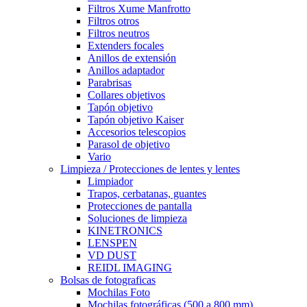
Filtros Xume Manfrotto
Filtros otros
Filtros neutros
Extenders focales
Anillos de extensión
Anillos adaptador
Parabrisas
Collares objetivos
Tapón objetivo
Tapón objetivo Kaiser
Accesorios telescopios
Parasol de objetivo
Vario
Limpieza / Protecciones de lentes y lentes
Limpiador
Trapos, cerbatanas, guantes
Protecciones de pantalla
Soluciones de limpieza
KINETRONICS
LENSPEN
VD DUST
REIDL IMAGING
Bolsas de fotograficas
Mochilas Foto
Mochilas fotográficas (500 a 800 mm)