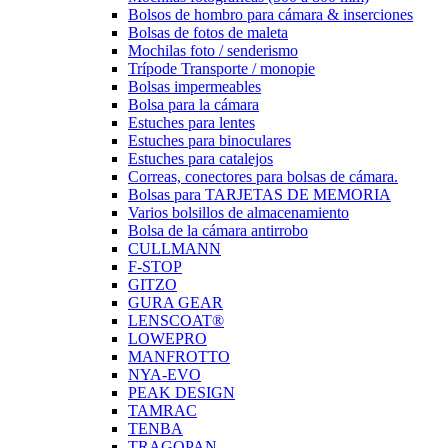
Bolsos de hombro para cámara & inserciones
Bolsas de fotos de maleta
Mochilas foto / senderismo
Trípode Transporte / monopie
Bolsas impermeables
Bolsa para la cámara
Estuches para lentes
Estuches para binoculares
Estuches para catalejos
Correas, conectores para bolsas de cámara.
Bolsas para TARJETAS DE MEMORIA
Varios bolsillos de almacenamiento
Bolsa de la cámara antirrobo
CULLMANN
F-STOP
GITZO
GURA GEAR
LENSCOAT®
LOWEPRO
MANFROTTO
NYA-EVO
PEAK DESIGN
TAMRAC
TENBA
TRAGOPAN