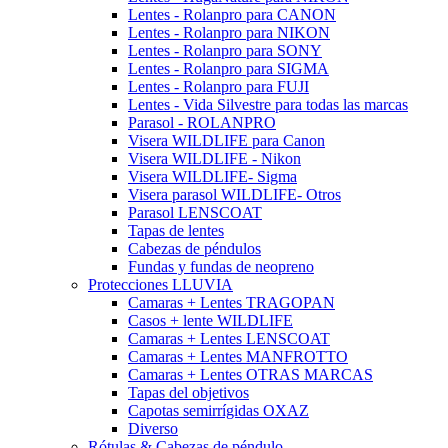
Lentes - Rolanpro para CANON
Lentes - Rolanpro para NIKON
Lentes - Rolanpro para SONY
Lentes - Rolanpro para SIGMA
Lentes - Rolanpro para FUJI
Lentes - Vida Silvestre para todas las marcas
Parasol - ROLANPRO
Visera WILDLIFE para Canon
Visera WILDLIFE - Nikon
Visera WILDLIFE- Sigma
Visera parasol WILDLIFE- Otros
Parasol LENSCOAT
Tapas de lentes
Cabezas de péndulos
Fundas y fundas de neopreno
Protecciones LLUVIA
Camaras + Lentes TRAGOPAN
Casos + lente WILDLIFE
Camaras + Lentes LENSCOAT
Camaras + Lentes MANFROTTO
Camaras + Lentes OTRAS MARCAS
Tapas del objetivos
Capotas semirrígidas OXAZ
Diverso
Rótulas & Cabezas de péndulo