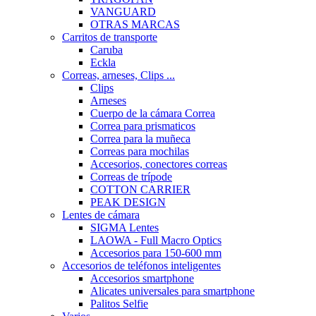
VANGUARD
OTRAS MARCAS
Carritos de transporte
Caruba
Eckla
Correas, arneses, Clips ...
Clips
Arneses
Cuerpo de la cámara Correa
Correa para prismaticos
Correa para la muñeca
Correas para mochilas
Accesorios, conectores correas
Correas de trípode
COTTON CARRIER
PEAK DESIGN
Lentes de cámara
SIGMA Lentes
LAOWA - Full Macro Optics
Accesorios para 150-600 mm
Accesorios de teléfonos inteligentes
Accesorios smartphone
Alicates universales para smartphone
Palitos Selfie