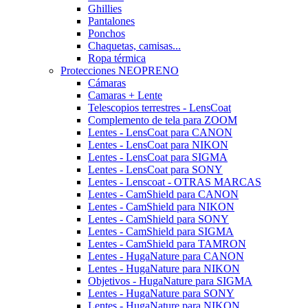
Ghillies
Pantalones
Ponchos
Chaquetas, camisas...
Ropa térmica
Protecciones NEOPRENO
Cámaras
Camaras + Lente
Telescopios terrestres - LensCoat
Complemento de tela para ZOOM
Lentes - LensCoat para CANON
Lentes - LensCoat para NIKON
Lentes - LensCoat para SIGMA
Lentes - LensCoat para SONY
Lentes - Lenscoat - OTRAS MARCAS
Lentes - CamShield para CANON
Lentes - CamShield para NIKON
Lentes - CamShield para SONY
Lentes - CamShield para SIGMA
Lentes - CamShield para TAMRON
Lentes - HugaNature para CANON
Lentes - HugaNature para NIKON
Objetivos - HugaNature para SIGMA
Lentes - HugaNature para SONY
Lentes - HugaNature para NIKON