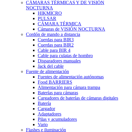
CÁMARAS TÉRMICAS Y DE VISIÓN
NOCTURNA
HIKMICRO
PULSAR
CÁMARA TÉRMICA
Cámaras de VISIÓN NOCTURNA
Cordón de mando a distancia
Cuerdas para BIR3
Cuerdas para BIR2
Cable para BIR 4
Cable para culatas de hombro
Disparadores manuales
Jack del cable
Fuente de alimentación
Fuentes de alimentación autónomas
Food BARRIERS
Alimentación para cámara trampa
Baterías para cámaras
Cargadores de baterías de cámaras digitales
Batería
Cargador
Adaptadores
Pilas y acumuladores
Vario
Flashes e iluminación