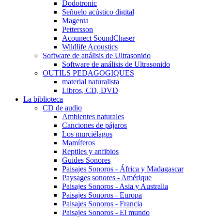
Dodotronic
Señuelo acústico digital
Magenta
Pettersson
Acounect SoundChaser
Wildlife Acoustics
Software de análisis de Ultrasonido
Software de análisis de Ultrasonido
OUTILS PEDAGOGIQUES
material naturalista
Libros, CD, DVD
La biblioteca
CD de audio
Ambientes naturales
Canciones de pájaros
Los murciélagos
Mamíferos
Reptiles y anfibios
Guides Sonores
Paisajes Sonoros - África y Madagascar
Paysages sonores - Amérique
Paisajes Sonoros - Asia y Australia
Paisajes Sonoros - Europa
Paisajes Sonoros - Francia
Paisajes Sonoros - El mundo