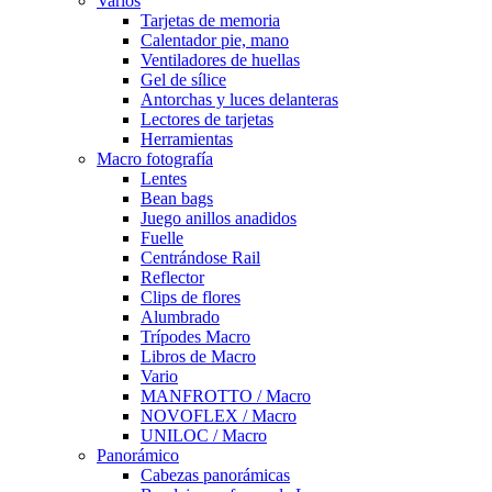
Varios
Tarjetas de memoria
Calentador pie, mano
Ventiladores de huellas
Gel de sílice
Antorchas y luces delanteras
Lectores de tarjetas
Herramientas
Macro fotografía
Lentes
Bean bags
Juego anillos anadidos
Fuelle
Centrándose Rail
Reflector
Clips de flores
Alumbrado
Trípodes Macro
Libros de Macro
Vario
MANFROTTO / Macro
NOVOFLEX / Macro
UNILOC / Macro
Panorámico
Cabezas panorámicas