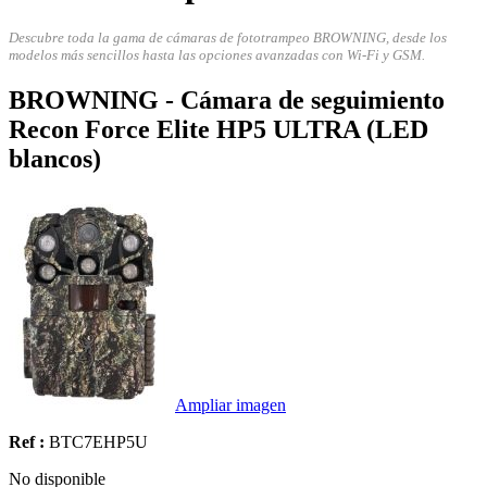
Descubre toda la gama de cámaras de fototrampeo BROWNING, desde los
modelos más sencillos hasta las opciones avanzadas con Wi-Fi y GSM.
BROWNING - Cámara de seguimiento
Recon Force Elite HP5 ULTRA (LED
blancos)
Ampliar imagen
Ref :
BTC7EHP5U
No disponible