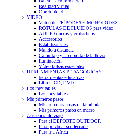
Bandejas en forma de L
Realidad virtual
Oportunidad
VIDEO
Vídeo de TRÍPODES Y MONÓPODES
RÓTULAS DE FLUIDOS para vídeo
AUDIO micrós y grabadoras
Accessorios
Estabilizadores
Mando a distancia
Camuflaje y la cubierta de la lluvia
Iluminación
Vídeo bolsas especiales
HERRAMIENTAS PEDAGÓGICAS
herramientas educativas
Libros, CD, DVD
Los inevitables
Los inevitables
Mis primeros pasos
Mis primeros pasos en la mirada
Mis primeros pasos en macro
Asistencia de viaje
Para el DEPORTE OUTDOOR
Para practicar senderismo
Para ir a África