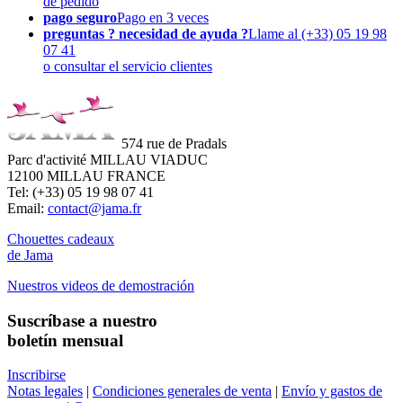
de pedido
pago seguro
Pago en 3 veces
preguntas ? necesidad de ayuda ?
Llame al (+33) 05 19 98
07 41
o consultar el servicio clientes
574 rue de Pradals
Parc d'activité MILLAU VIADUC
12100 MILLAU FRANCE
Tel: (+33) 05 19 98 07 41
Email:
contact@jama.fr
Chouettes cadeaux
de Jama
Nuestros videos de demostración
Suscríbase a nuestro
boletín mensual
Inscribirse
Notas legales
|
Condiciones generales de venta
|
Envío y gastos de