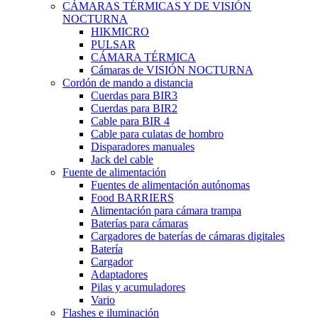
CÁMARAS TÉRMICAS Y DE VISIÓN
NOCTURNA
HIKMICRO
PULSAR
CÁMARA TÉRMICA
Cámaras de VISIÓN NOCTURNA
Cordón de mando a distancia
Cuerdas para BIR3
Cuerdas para BIR2
Cable para BIR 4
Cable para culatas de hombro
Disparadores manuales
Jack del cable
Fuente de alimentación
Fuentes de alimentación autónomas
Food BARRIERS
Alimentación para cámara trampa
Baterías para cámaras
Cargadores de baterías de cámaras digitales
Batería
Cargador
Adaptadores
Pilas y acumuladores
Vario
Flashes e iluminación