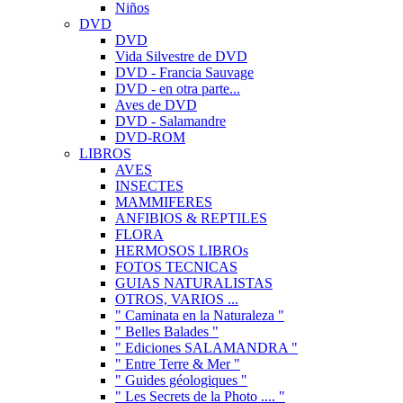
Niños
DVD
DVD
Vida Silvestre de DVD
DVD - Francia Sauvage
DVD - en otra parte...
Aves de DVD
DVD - Salamandre
DVD-ROM
LIBROS
AVES
INSECTES
MAMMIFERES
ANFIBIOS & REPTILES
FLORA
HERMOSOS LIBROs
FOTOS TECNICAS
GUIAS NATURALISTAS
OTROS, VARIOS ...
" Caminata en la Naturaleza "
" Belles Balades "
" Ediciones SALAMANDRA "
" Entre Terre & Mer "
" Guides géologiques "
" Les Secrets de la Photo .... "