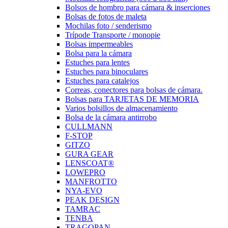
Bolsos de hombro para cámara & inserciones
Bolsas de fotos de maleta
Mochilas foto / senderismo
Trípode Transporte / monopie
Bolsas impermeables
Bolsa para la cámara
Estuches para lentes
Estuches para binoculares
Estuches para catalejos
Correas, conectores para bolsas de cámara.
Bolsas para TARJETAS DE MEMORIA
Varios bolsillos de almacenamiento
Bolsa de la cámara antirrobo
CULLMANN
F-STOP
GITZO
GURA GEAR
LENSCOAT®
LOWEPRO
MANFROTTO
NYA-EVO
PEAK DESIGN
TAMRAC
TENBA
TRAGOPAN