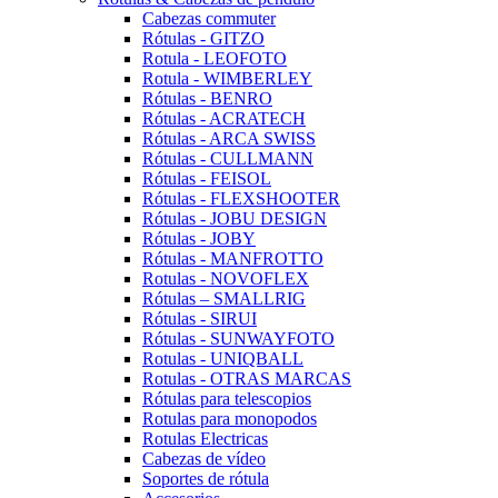
Cabezas commuter
Rótulas - GITZO
Rotula - LEOFOTO
Rotula - WIMBERLEY
Rótulas - BENRO
Rótulas - ACRATECH
Rótulas - ARCA SWISS
Rótulas - CULLMANN
Rótulas - FEISOL
Rótulas - FLEXSHOOTER
Rótulas - JOBU DESIGN
Rótulas - JOBY
Rótulas - MANFROTTO
Rotulas - NOVOFLEX
Rótulas – SMALLRIG
Rótulas - SIRUI
Rótulas - SUNWAYFOTO
Rotulas - UNIQBALL
Rotulas - OTRAS MARCAS
Rótulas para telescopios
Rotulas para monopodos
Rotulas Electricas
Cabezas de vídeo
Soportes de rótula