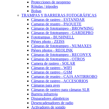
Protecciones de neopreno
Rótulas / tripodes
Bolsas
TRAMPAS Y BARRERAS FOTOGRÁFICAS
Cámaras de rastreo - ESTANDAR
Camaras de reastro - PAQUETE
Cámaras de fototrampeo - BROWNING
Cámaras de fototrampeo - GARDEPRO
Fototrampas - BUSHNELL
Pièges photo - ZEISS
Cámaras de fototrampeo - NUMAXES
Pièges photos - REOLINK
Cámaras de fototrampeo - RECONYX
Cámaras de fototrampeo - OTROS
Camera de rastreo - SOLAR
Cámaras de rastreo - WIFI
Cámaras de rastreo - GSM
Camaras de reastro - CAJA ANTIRROBO
Cámaras de rastreo - ACCESORIOS
Cámaras para aves
Cámaras de rastreo para cámaras SLR
Barrera infrarroja
Disparadores alámbricos
Desencadenadores de radio
Activadores de sonido