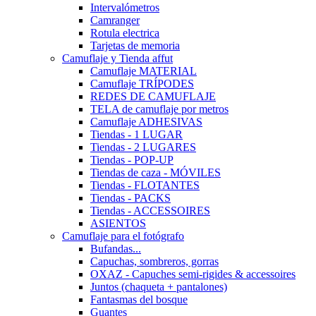
Intervalómetros
Camranger
Rotula electrica
Tarjetas de memoria
Camuflaje y Tienda affut
Camuflaje MATERIAL
Camuflaje TRÍPODES
REDES DE CAMUFLAJE
TELA de camuflaje por metros
Camuflaje ADHESIVAS
Tiendas - 1 LUGAR
Tiendas - 2 LUGARES
Tiendas - POP-UP
Tiendas de caza - MÓVILES
Tiendas - FLOTANTES
Tiendas - PACKS
Tiendas - ACCESSOIRES
ASIENTOS
Camuflaje para el fotógrafo
Bufandas...
Capuchas, sombreros, gorras
OXAZ - Capuches semi-rigides & accessoires
Juntos (chaqueta + pantalones)
Fantasmas del bosque
Guantes