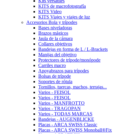
Kits versátiles
KITS de macrofotografía
KITS Video
KITS Viajes y viajes de luz
Accesorios Bola y trípodes
Bases niveladoras
Brazos mágicos
Jaula de la cámara
Collares objetivos
Bandejas en forma de L / L-Brackets
Manijas del objetivo
Protectores de trípode/monópode
Carriles macro
Apoyabrazos para trípodes
Bolsas de trípode
Soportes de rótula
Tornillos, tuercas, machos, terrajas...
Varios - FEISOL
Varios - FEISOL
Varios - MANFROTTO
Varios - TRAGOPAN
Varios - TODAS MARCAS
Bandejas - AUGENBLICKE
Placas - ARCA SWISS Classic
Placas - ARCA SWISS Monoball®Fix