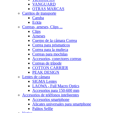
VANGUARD
OTRAS MARCAS
Carritos de transporte
Caruba
Eckla
Correas, arneses, Clips ...
Clips
Arneses
Cuerpo de la cámara Correa
Correa para prismaticos
Correa para la muñeca
Correas para mochilas
Accesorios, conectores correas
Correas de trípode
COTTON CARRIER
PEAK DESIGN
Lentes de cámara
SIGMA Lentes
LAOWA - Full Macro Optics
Accesorios para 150-600 mm
Accesorios de teléfonos inteligentes
Accesorios smartphone
Alicates universales para smartphone
Palitos Selfie