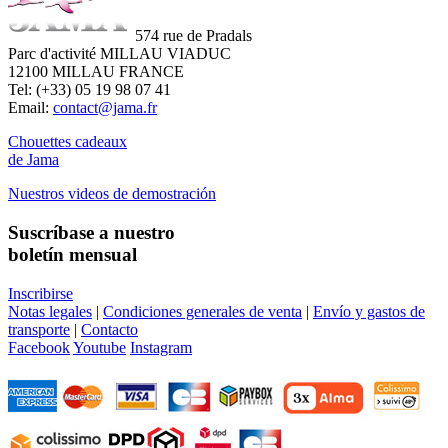
574 rue de Pradals
Parc d'activité MILLAU VIADUC
12100 MILLAU FRANCE
Tel: (+33) 05 19 98 07 41
Email:
contact@jama.fr
Chouettes cadeaux
de Jama
Nuestros videos de demostración
Suscríbase a nuestro
boletín mensual
Inscribirse
Notas legales
|
Condiciones generales de venta
|
Envío y gastos de
transporte
|
Contacto
Facebook
Youtube
Instagram