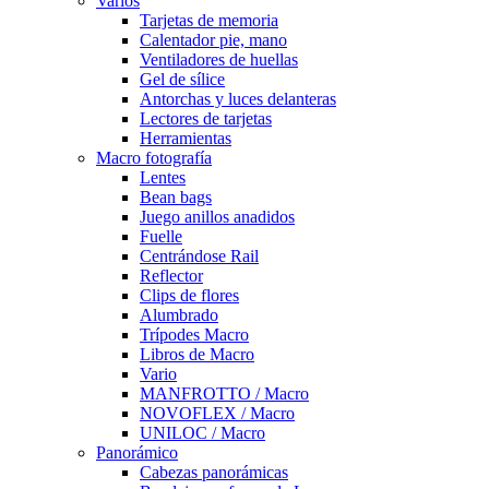
Varios
Tarjetas de memoria
Calentador pie, mano
Ventiladores de huellas
Gel de sílice
Antorchas y luces delanteras
Lectores de tarjetas
Herramientas
Macro fotografía
Lentes
Bean bags
Juego anillos anadidos
Fuelle
Centrándose Rail
Reflector
Clips de flores
Alumbrado
Trípodes Macro
Libros de Macro
Vario
MANFROTTO / Macro
NOVOFLEX / Macro
UNILOC / Macro
Panorámico
Cabezas panorámicas