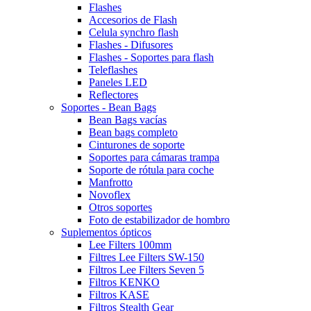
Flashes
Accesorios de Flash
Celula synchro flash
Flashes - Difusores
Flashes - Soportes para flash
Teleflashes
Paneles LED
Reflectores
Soportes - Bean Bags
Bean Bags vacías
Bean bags completo
Cinturones de soporte
Soportes para cámaras trampa
Soporte de rótula para coche
Manfrotto
Novoflex
Otros soportes
Foto de estabilizador de hombro
Suplementos ópticos
Lee Filters 100mm
Filtres Lee Filters SW-150
Filtros Lee Filters Seven 5
Filtros KENKO
Filtros KASE
Filtros Stealth Gear