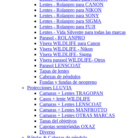
Lentes - Rolanpro para CANON
Lentes - Rolanpro para NIKON
Lentes - Rolanpro para SONY
Lentes - Rolanpro para SIGMA
Lentes - Rolanpro para FUJI
Lentes - Vida Silvestre para todas las marcas
Parasol - ROLANPRO
Visera WILDLIFE para Canon
Visera WILDLIFE - Nikon
Visera WILDLIFE- Sigma
Visera parasol WILDLIFE- Otros
Parasol LENSCOAT
Tapas de lentes
Cabezas de péndulos
Fundas y fundas de neopreno
Protecciones LLUVIA
Camaras + Lentes TRAGOPAN
Casos + lente WILDLIFE
Camaras + Lentes LENSCOAT
Camaras + Lentes MANFROTTO
Camaras + Lentes OTRAS MARCAS
Tapas del objetivos
Capotas semirrígidas OXAZ
Diverso
Rótulas & Cabezas de péndulo