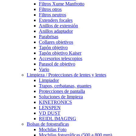
Filtros Xume Manfrotto
Filtros otros
Filtros neutros
Extenders focales
Anillos de extensión
Anillos adaptador
Parabrisas
Collares objetivos
Tapón objetivo
Tapón objetivo Kaiser
Accesorios telescopios
Parasol de objetivo
Vario
Limpieza / Protecciones de lentes y lentes
Limpiador
Trapos, cerbatanas, guantes
Protecciones de pantalla
Soluciones de limpieza
KINETRONICS
LENSPEN
VD DUST
REIDL IMAGING
Bolsas de fotograficas
Mochilas Foto
Mochilas fotográficas (500 a 800 mm)