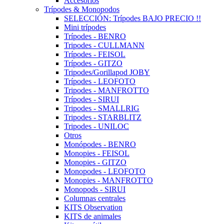
Accesorios
Trípodes & Monopodos
SELECCIÓN: Trípodes BAJO PRECIO !!
Mini trípodes
Trípodes - BENRO
Tripodes - CULLMANN
Trípodes - FEISOL
Trípodes - GITZO
Tripodes/Gorillapod JOBY
Trípodes - LEOFOTO
Tripodes - MANFROTTO
Trípodes - SIRUI
Tripodes - SMALLRIG
Tripodes - STARBLITZ
Tripodes - UNILOC
Otros
Monópodes - BENRO
Monopies - FEISOL
Monopies - GITZO
Monopodes - LEOFOTO
Monopies - MANFROTTO
Monopods - SIRUI
Columnas centrales
KITS Observation
KITS de animales