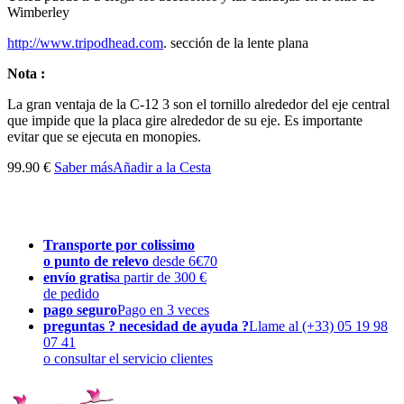
Wimberley
http://www.tripodhead.com
. sección de la lente plana
Nota :
La gran ventaja de
la
C
-
12
3
son
el tornillo
alrededor del eje central
que impide que
la placa
gire alrededor
de su eje
.
Es importante
evitar que
se ejecuta en
monopies
.
99.90 €
Saber más
Añadir a la Cesta
Transporte por colissimo
o punto de relevo
desde 6€70
envío gratis
a partir de 300 €
de pedido
pago seguro
Pago en 3 veces
preguntas ? necesidad de ayuda ?
Llame al (+33) 05 19 98
07 41
o consultar el servicio clientes