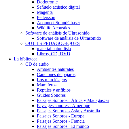
Dodotronic
Señuelo acústico digital
Magenta
Pettersson
Acounect SoundChaser
Wildlife Acoustics
Software de análisis de Ultrasonido
Software de análisis de Ultrasonido
OUTILS PEDAGOGIQUES
material naturalista
Libros, CD, DVD
La biblioteca
CD de audio
Ambientes naturales
Canciones de pájaros
Los murciélagos
Mamíferos
Reptiles y anfibios
Guides Sonores
Paisajes Sonoros - África y Madagascar
Paysages sonores - Amérique
Paisajes Sonoros - Asia y Australia
Paisajes Sonoros - Europa
Paisajes Sonoros - Francia
Paisajes Sonoros - El mundo