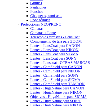
Ghillies
Pantalones
Ponchos
Chaquetas, camisas...
Ropa térmica
Protecciones NEOPRENO
Cámaras
Camaras + Lente
Telescopios terrestres - LensCoat
Complemento de tela para ZOOM
Lentes - LensCoat para CANON
Lentes - LensCoat para NIKON
Lentes - LensCoat para SIGMA
Lentes - LensCoat para SONY
Lentes - Lenscoat - OTRAS MARCAS
Lentes - CamShield para CANON
Lentes - CamShield para NIKON
Lentes - CamShield para SONY
Lentes - CamShield para SIGMA
Lentes - CamShield para TAMRON
Lentes - HugaNature para CANON
Lentes - HugaNature para NIKON
Objetivos - HugaNature para SIGMA
Lentes - HugaNature para SONY
Lentes - HugaNature para NIKON