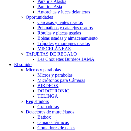
Para ir a Alaska
Para ir a Asia
Antorchas y luces delanteras
Oportunidades
Carcasas y lentes usados
Prismáticos y catalejos usados
Rótulas y placas usadas
Bolsas usadas y almacenamiento
Trípodes y monopies usados
MISCELÁNEAS
TARJETAS DE REGALO
Les Chouettes Burdeos JAMA
El sonido
Micros y parábolas
Micros y parábolas
Micrófonos para Cámaras
BIRDFOX
DODOTRONIC
TELINGA
Registradors
Grabadoras
Detectores de murciélagos
Batbox
cámaras térmicas
Contadores de pases