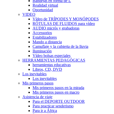
Bandejas en forma de L
Realidad virtual
Oportunidad
VIDEO
Vídeo de TRÍPODES Y MONÓPODES
RÓTULAS DE FLUIDOS para vídeo
AUDIO micrós y grabadoras
Accessorios
Estabilizadores
Mando a distancia
Camuflaje y la cubierta de la lluvia
Iluminación
Vídeo bolsas especiales
HERRAMIENTAS PEDAGÓGICAS
herramientas educativas
Libros, CD, DVD
Los inevitables
Los inevitables
Mis primeros pasos
Mis primeros pasos en la mirada
Mis primeros pasos en macro
Asistencia de viaje
Para el DEPORTE OUTDOOR
Para practicar senderismo
Para ir a África