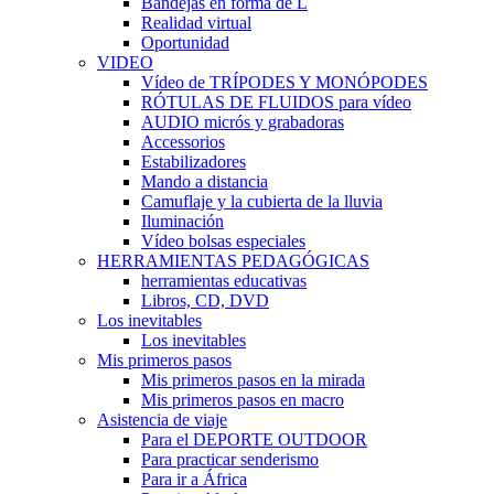
Bandejas en forma de L
Realidad virtual
Oportunidad
VIDEO
Vídeo de TRÍPODES Y MONÓPODES
RÓTULAS DE FLUIDOS para vídeo
AUDIO micrós y grabadoras
Accessorios
Estabilizadores
Mando a distancia
Camuflaje y la cubierta de la lluvia
Iluminación
Vídeo bolsas especiales
HERRAMIENTAS PEDAGÓGICAS
herramientas educativas
Libros, CD, DVD
Los inevitables
Los inevitables
Mis primeros pasos
Mis primeros pasos en la mirada
Mis primeros pasos en macro
Asistencia de viaje
Para el DEPORTE OUTDOOR
Para practicar senderismo
Para ir a África