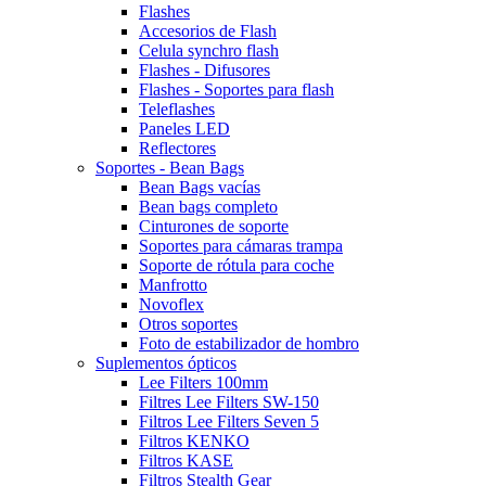
Flashes
Accesorios de Flash
Celula synchro flash
Flashes - Difusores
Flashes - Soportes para flash
Teleflashes
Paneles LED
Reflectores
Soportes - Bean Bags
Bean Bags vacías
Bean bags completo
Cinturones de soporte
Soportes para cámaras trampa
Soporte de rótula para coche
Manfrotto
Novoflex
Otros soportes
Foto de estabilizador de hombro
Suplementos ópticos
Lee Filters 100mm
Filtres Lee Filters SW-150
Filtros Lee Filters Seven 5
Filtros KENKO
Filtros KASE
Filtros Stealth Gear