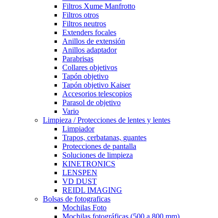
Filtros Xume Manfrotto
Filtros otros
Filtros neutros
Extenders focales
Anillos de extensión
Anillos adaptador
Parabrisas
Collares objetivos
Tapón objetivo
Tapón objetivo Kaiser
Accesorios telescopios
Parasol de objetivo
Vario
Limpieza / Protecciones de lentes y lentes
Limpiador
Trapos, cerbatanas, guantes
Protecciones de pantalla
Soluciones de limpieza
KINETRONICS
LENSPEN
VD DUST
REIDL IMAGING
Bolsas de fotograficas
Mochilas Foto
Mochilas fotográficas (500 a 800 mm)