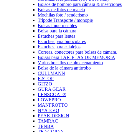
Bolsos de hombro para cámara & inserciones
Bolsas de fotos de maleta
Mochilas foto / senderismo
Trípode Transporte / monopie
Bolsas impermeables
Bolsa para la cámara
Estuches para lentes
Estuches para binoculares
Estuches para catalejos
Correas, conectores para bolsas de cámara.
Bolsas para TARJETAS DE MEMORIA
Varios bolsillos de almacenamiento
Bolsa de la cámara antirrobo
CULLMANN
F-STOP
GITZO
GURA GEAR
LENSCOAT®
LOWEPRO
MANFROTTO
NYA-EVO
PEAK DESIGN
TAMRAC
TENBA
TRAGOPAN