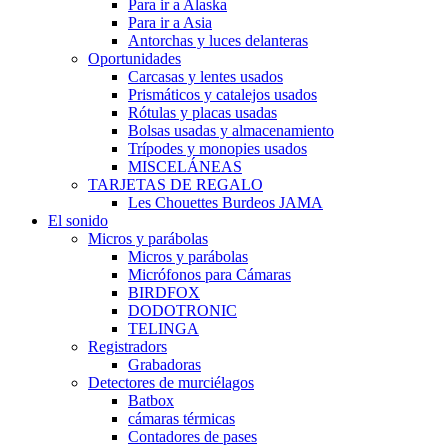
Para ir a Alaska
Para ir a Asia
Antorchas y luces delanteras
Oportunidades
Carcasas y lentes usados
Prismáticos y catalejos usados
Rótulas y placas usadas
Bolsas usadas y almacenamiento
Trípodes y monopies usados
MISCELÁNEAS
TARJETAS DE REGALO
Les Chouettes Burdeos JAMA
El sonido
Micros y parábolas
Micros y parábolas
Micrófonos para Cámaras
BIRDFOX
DODOTRONIC
TELINGA
Registradors
Grabadoras
Detectores de murciélagos
Batbox
cámaras térmicas
Contadores de pases