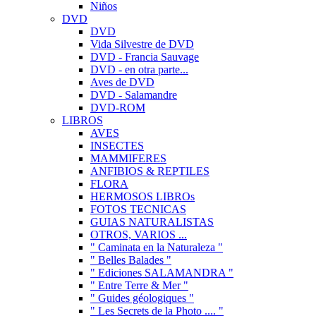
Niños
DVD
DVD
Vida Silvestre de DVD
DVD - Francia Sauvage
DVD - en otra parte...
Aves de DVD
DVD - Salamandre
DVD-ROM
LIBROS
AVES
INSECTES
MAMMIFERES
ANFIBIOS & REPTILES
FLORA
HERMOSOS LIBROs
FOTOS TECNICAS
GUIAS NATURALISTAS
OTROS, VARIOS ...
" Caminata en la Naturaleza "
" Belles Balades "
" Ediciones SALAMANDRA "
" Entre Terre & Mer "
" Guides géologiques "
" Les Secrets de la Photo .... "