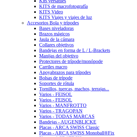
Kits versátiles
KITS de macrofotografía
KITS Video
KITS Viajes y viajes de luz
Accesorios Bola y trípodes
Bases niveladoras
Brazos mágicos
Jaula de la cámara
Collares objetivos
Bandejas en forma de L / L-Brackets
Manijas del objetivo
Protectores de trípode/monópode
Carriles macro
Apoyabrazos para trípodes
Bolsas de trípode
Soportes de rótula
Tornillos, tuercas, machos, terrajas...
Varios - FEISOL
Varios - FEISOL
Varios - MANFROTTO
Varios - TRAGOPAN
Varios - TODAS MARCAS
Bandejas - AUGENBLICKE
Placas - ARCA SWISS Classic
Placas - ARCA SWISS Monoball®Fix