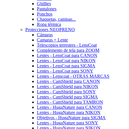
Ghillies
Pantalones
Ponchos
Chaquetas, camisas...
Ropa térmica
Protecciones NEOPRENO
Cámaras
Camaras + Lente
Telescopios terrestres - LensCoat
Complemento de tela para ZOOM
Lentes - LensCoat para CANON
Lentes - LensCoat para NIKON
Lentes - LensCoat para SIGMA
Lentes - LensCoat para SONY
Lentes - Lenscoat - OTRAS MARCAS
Lentes - CamShield para CANON
Lentes - CamShield para NIKON
Lentes - CamShield para SONY
Lentes - CamShield para SIGMA
Lentes - CamShield para TAMRON
Lentes - HugaNature para CANON
Lentes - HugaNature para NIKON
Objetivos - HugaNature para SIGMA
Lentes - HugaNature para SONY
Lentes - HugaNature para NIKON