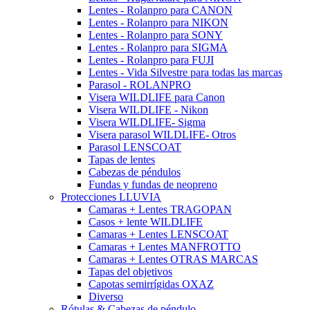
Lentes - Rolanpro para CANON
Lentes - Rolanpro para NIKON
Lentes - Rolanpro para SONY
Lentes - Rolanpro para SIGMA
Lentes - Rolanpro para FUJI
Lentes - Vida Silvestre para todas las marcas
Parasol - ROLANPRO
Visera WILDLIFE para Canon
Visera WILDLIFE - Nikon
Visera WILDLIFE- Sigma
Visera parasol WILDLIFE- Otros
Parasol LENSCOAT
Tapas de lentes
Cabezas de péndulos
Fundas y fundas de neopreno
Protecciones LLUVIA
Camaras + Lentes TRAGOPAN
Casos + lente WILDLIFE
Camaras + Lentes LENSCOAT
Camaras + Lentes MANFROTTO
Camaras + Lentes OTRAS MARCAS
Tapas del objetivos
Capotas semirrígidas OXAZ
Diverso
Rótulas & Cabezas de péndulo