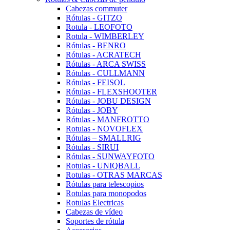
Cabezas commuter
Rótulas - GITZO
Rotula - LEOFOTO
Rotula - WIMBERLEY
Rótulas - BENRO
Rótulas - ACRATECH
Rótulas - ARCA SWISS
Rótulas - CULLMANN
Rótulas - FEISOL
Rótulas - FLEXSHOOTER
Rótulas - JOBU DESIGN
Rótulas - JOBY
Rótulas - MANFROTTO
Rotulas - NOVOFLEX
Rótulas – SMALLRIG
Rótulas - SIRUI
Rótulas - SUNWAYFOTO
Rotulas - UNIQBALL
Rotulas - OTRAS MARCAS
Rótulas para telescopios
Rotulas para monopodos
Rotulas Electricas
Cabezas de vídeo
Soportes de rótula