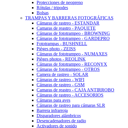
Protecciones de neopreno
Rótulas / tripodes
Bolsas
TRAMPAS Y BARRERAS FOTOGRÁFICAS
Cámaras de rastreo - ESTANDAR
Camaras de reastro - PAQUETE
Cámaras de fototrampeo - BROWNING
Cámaras de fototrampeo - GARDEPRO
Fototrampas - BUSHNELL
Pièges photo - ZEISS
Cámaras de fototrampeo - NUMAXES
Pièges photos - REOLINK
Cámaras de fototrampeo - RECONYX
Cámaras de fototrampeo - OTROS
Camera de rastreo - SOLAR
Cámaras de rastreo - WIFI
Cámaras de rastreo - GSM
Camaras de reastro - CAJA ANTIRROBO
Cámaras de rastreo - ACCESORIOS
Cámaras para aves
Cámaras de rastreo para cámaras SLR
Barrera infrarroja
Disparadores alámbricos
Desencadenadores de radio
Activadores de sonido