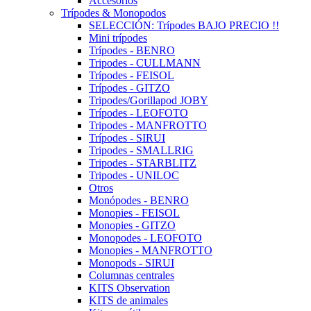
Accesorios
Trípodes & Monopodos
SELECCIÓN: Trípodes BAJO PRECIO !!
Mini trípodes
Trípodes - BENRO
Tripodes - CULLMANN
Trípodes - FEISOL
Trípodes - GITZO
Tripodes/Gorillapod JOBY
Trípodes - LEOFOTO
Tripodes - MANFROTTO
Trípodes - SIRUI
Tripodes - SMALLRIG
Tripodes - STARBLITZ
Tripodes - UNILOC
Otros
Monópodes - BENRO
Monopies - FEISOL
Monopies - GITZO
Monopodes - LEOFOTO
Monopies - MANFROTTO
Monopods - SIRUI
Columnas centrales
KITS Observation
KITS de animales