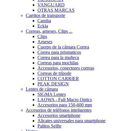
VANGUARD
OTRAS MARCAS
Carritos de transporte
Caruba
Eckla
Correas, arneses, Clips ...
Clips
Arneses
Cuerpo de la cámara Correa
Correa para prismaticos
Correa para la muñeca
Correas para mochilas
Accesorios, conectores correas
Correas de trípode
COTTON CARRIER
PEAK DESIGN
Lentes de cámara
SIGMA Lentes
LAOWA - Full Macro Optics
Accesorios para 150-600 mm
Accesorios de teléfonos inteligentes
Accesorios smartphone
Alicates universales para smartphone
Palitos Selfie