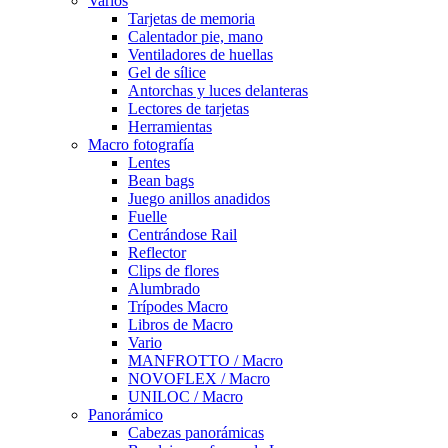
Varios
Tarjetas de memoria
Calentador pie, mano
Ventiladores de huellas
Gel de sílice
Antorchas y luces delanteras
Lectores de tarjetas
Herramientas
Macro fotografía
Lentes
Bean bags
Juego anillos anadidos
Fuelle
Centrándose Rail
Reflector
Clips de flores
Alumbrado
Trípodes Macro
Libros de Macro
Vario
MANFROTTO / Macro
NOVOFLEX / Macro
UNILOC / Macro
Panorámico
Cabezas panorámicas