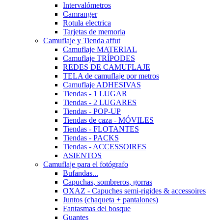
Intervalómetros
Camranger
Rotula electrica
Tarjetas de memoria
Camuflaje y Tienda affut
Camuflaje MATERIAL
Camuflaje TRÍPODES
REDES DE CAMUFLAJE
TELA de camuflaje por metros
Camuflaje ADHESIVAS
Tiendas - 1 LUGAR
Tiendas - 2 LUGARES
Tiendas - POP-UP
Tiendas de caza - MÓVILES
Tiendas - FLOTANTES
Tiendas - PACKS
Tiendas - ACCESSOIRES
ASIENTOS
Camuflaje para el fotógrafo
Bufandas...
Capuchas, sombreros, gorras
OXAZ - Capuches semi-rigides & accessoires
Juntos (chaqueta + pantalones)
Fantasmas del bosque
Guantes