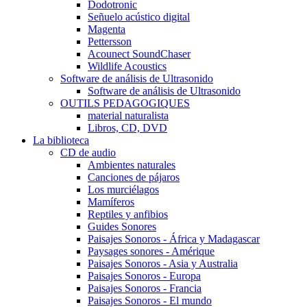
Dodotronic
Señuelo acústico digital
Magenta
Pettersson
Acounect SoundChaser
Wildlife Acoustics
Software de análisis de Ultrasonido
Software de análisis de Ultrasonido
OUTILS PEDAGOGIQUES
material naturalista
Libros, CD, DVD
La biblioteca
CD de audio
Ambientes naturales
Canciones de pájaros
Los murciélagos
Mamíferos
Reptiles y anfibios
Guides Sonores
Paisajes Sonoros - África y Madagascar
Paysages sonores - Amérique
Paisajes Sonoros - Asia y Australia
Paisajes Sonoros - Europa
Paisajes Sonoros - Francia
Paisajes Sonoros - El mundo