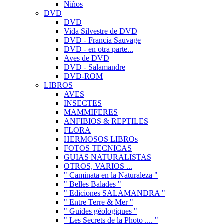
Niños
DVD
DVD
Vida Silvestre de DVD
DVD - Francia Sauvage
DVD - en otra parte...
Aves de DVD
DVD - Salamandre
DVD-ROM
LIBROS
AVES
INSECTES
MAMMIFERES
ANFIBIOS & REPTILES
FLORA
HERMOSOS LIBROs
FOTOS TECNICAS
GUIAS NATURALISTAS
OTROS, VARIOS ...
" Caminata en la Naturaleza "
" Belles Balades "
" Ediciones SALAMANDRA "
" Entre Terre & Mer "
" Guides géologiques "
" Les Secrets de la Photo .... "