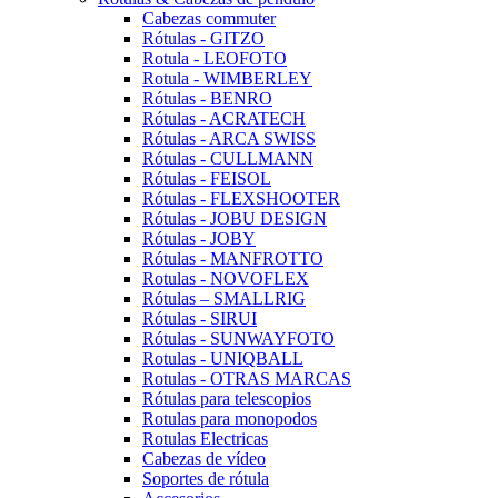
Cabezas commuter
Rótulas - GITZO
Rotula - LEOFOTO
Rotula - WIMBERLEY
Rótulas - BENRO
Rótulas - ACRATECH
Rótulas - ARCA SWISS
Rótulas - CULLMANN
Rótulas - FEISOL
Rótulas - FLEXSHOOTER
Rótulas - JOBU DESIGN
Rótulas - JOBY
Rótulas - MANFROTTO
Rotulas - NOVOFLEX
Rótulas – SMALLRIG
Rótulas - SIRUI
Rótulas - SUNWAYFOTO
Rotulas - UNIQBALL
Rotulas - OTRAS MARCAS
Rótulas para telescopios
Rotulas para monopodos
Rotulas Electricas
Cabezas de vídeo
Soportes de rótula