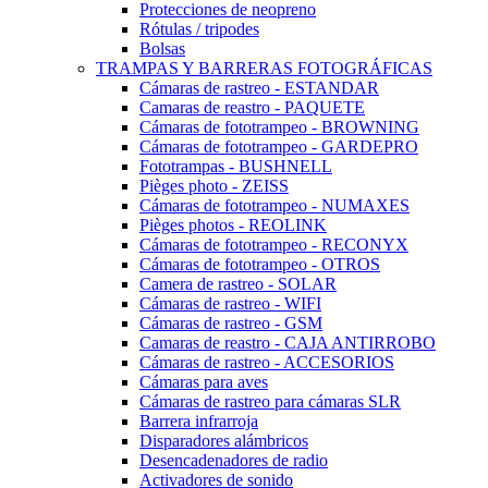
Protecciones de neopreno
Rótulas / tripodes
Bolsas
TRAMPAS Y BARRERAS FOTOGRÁFICAS
Cámaras de rastreo - ESTANDAR
Camaras de reastro - PAQUETE
Cámaras de fototrampeo - BROWNING
Cámaras de fototrampeo - GARDEPRO
Fototrampas - BUSHNELL
Pièges photo - ZEISS
Cámaras de fototrampeo - NUMAXES
Pièges photos - REOLINK
Cámaras de fototrampeo - RECONYX
Cámaras de fototrampeo - OTROS
Camera de rastreo - SOLAR
Cámaras de rastreo - WIFI
Cámaras de rastreo - GSM
Camaras de reastro - CAJA ANTIRROBO
Cámaras de rastreo - ACCESORIOS
Cámaras para aves
Cámaras de rastreo para cámaras SLR
Barrera infrarroja
Disparadores alámbricos
Desencadenadores de radio
Activadores de sonido