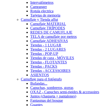
Intervalómetros
Camranger
Rotula electrica
Tarjetas de memoria
Camuflaje y Tienda affut
Camuflaje MATERIAL
Camuflaje TRÍPODES
REDES DE CAMUFLAJE
TELA de camuflaje por metros
Camuflaje ADHESIVAS
Tiendas - 1 LUGAR
Tiendas - 2 LUGARES
Tiendas - POP-UP
Tiendas de caza - MÓVILES
Tiendas - FLOTANTES
Tiendas - PACKS
Tiendas - ACCESSOIRES
ASIENTOS
Camuflaje para el fotógrafo
Bufandas...
Capuchas, sombreros, gorras
OXAZ - Capuches semi-rigides & accessoires
Juntos (chaqueta + pantalones)
Fantasmas del bosque
Guantes