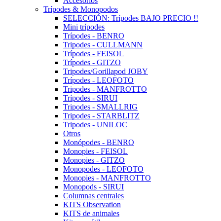
Accesorios
Trípodes & Monopodos
SELECCIÓN: Trípodes BAJO PRECIO !!
Mini trípodes
Trípodes - BENRO
Tripodes - CULLMANN
Trípodes - FEISOL
Trípodes - GITZO
Tripodes/Gorillapod JOBY
Trípodes - LEOFOTO
Tripodes - MANFROTTO
Trípodes - SIRUI
Tripodes - SMALLRIG
Tripodes - STARBLITZ
Tripodes - UNILOC
Otros
Monópodes - BENRO
Monopies - FEISOL
Monopies - GITZO
Monopodes - LEOFOTO
Monopies - MANFROTTO
Monopods - SIRUI
Columnas centrales
KITS Observation
KITS de animales