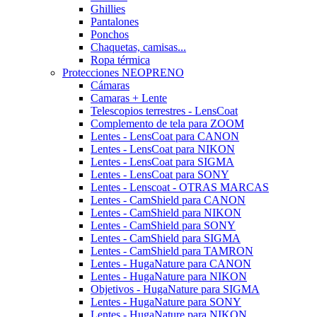
Ghillies
Pantalones
Ponchos
Chaquetas, camisas...
Ropa térmica
Protecciones NEOPRENO
Cámaras
Camaras + Lente
Telescopios terrestres - LensCoat
Complemento de tela para ZOOM
Lentes - LensCoat para CANON
Lentes - LensCoat para NIKON
Lentes - LensCoat para SIGMA
Lentes - LensCoat para SONY
Lentes - Lenscoat - OTRAS MARCAS
Lentes - CamShield para CANON
Lentes - CamShield para NIKON
Lentes - CamShield para SONY
Lentes - CamShield para SIGMA
Lentes - CamShield para TAMRON
Lentes - HugaNature para CANON
Lentes - HugaNature para NIKON
Objetivos - HugaNature para SIGMA
Lentes - HugaNature para SONY
Lentes - HugaNature para NIKON