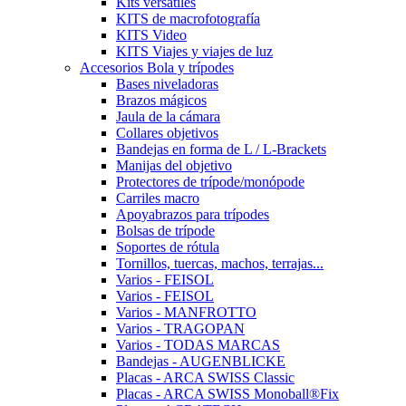
Kits versátiles
KITS de macrofotografía
KITS Video
KITS Viajes y viajes de luz
Accesorios Bola y trípodes
Bases niveladoras
Brazos mágicos
Jaula de la cámara
Collares objetivos
Bandejas en forma de L / L-Brackets
Manijas del objetivo
Protectores de trípode/monópode
Carriles macro
Apoyabrazos para trípodes
Bolsas de trípode
Soportes de rótula
Tornillos, tuercas, machos, terrajas...
Varios - FEISOL
Varios - FEISOL
Varios - MANFROTTO
Varios - TRAGOPAN
Varios - TODAS MARCAS
Bandejas - AUGENBLICKE
Placas - ARCA SWISS Classic
Placas - ARCA SWISS Monoball®Fix