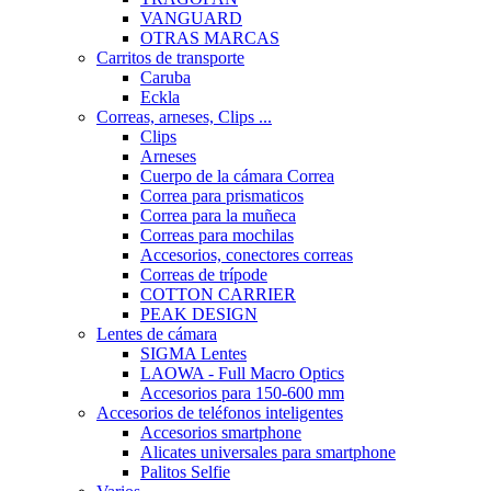
VANGUARD
OTRAS MARCAS
Carritos de transporte
Caruba
Eckla
Correas, arneses, Clips ...
Clips
Arneses
Cuerpo de la cámara Correa
Correa para prismaticos
Correa para la muñeca
Correas para mochilas
Accesorios, conectores correas
Correas de trípode
COTTON CARRIER
PEAK DESIGN
Lentes de cámara
SIGMA Lentes
LAOWA - Full Macro Optics
Accesorios para 150-600 mm
Accesorios de teléfonos inteligentes
Accesorios smartphone
Alicates universales para smartphone
Palitos Selfie