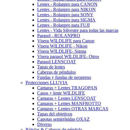
Lentes - Rolanpro para CANON
Lentes - Rolanpro para NIKON
Lentes - Rolanpro para SONY
Lentes - Rolanpro para SIGMA
Lentes - Rolanpro para FUJI
Lentes - Vida Silvestre para todas las marcas
Parasol - ROLANPRO
Visera WILDLIFE para Canon
Visera WILDLIFE - Nikon
Visera WILDLIFE- Sigma
Visera parasol WILDLIFE- Otros
Parasol LENSCOAT
Tapas de lentes
Cabezas de péndulos
Fundas y fundas de neopreno
Protecciones LLUVIA
Camaras + Lentes TRAGOPAN
Casos + lente WILDLIFE
Camaras + Lentes LENSCOAT
Camaras + Lentes MANFROTTO
Camaras + Lentes OTRAS MARCAS
Tapas del objetivos
Capotas semirrígidas OXAZ
Diverso
Rótulas & Cabezas de péndulo