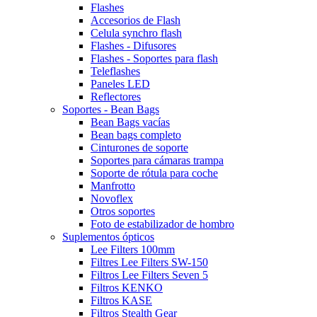
Flashes
Accesorios de Flash
Celula synchro flash
Flashes - Difusores
Flashes - Soportes para flash
Teleflashes
Paneles LED
Reflectores
Soportes - Bean Bags
Bean Bags vacías
Bean bags completo
Cinturones de soporte
Soportes para cámaras trampa
Soporte de rótula para coche
Manfrotto
Novoflex
Otros soportes
Foto de estabilizador de hombro
Suplementos ópticos
Lee Filters 100mm
Filtres Lee Filters SW-150
Filtros Lee Filters Seven 5
Filtros KENKO
Filtros KASE
Filtros Stealth Gear