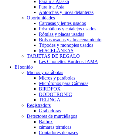
Para ir a Alaska
Para ir a Asia
Antorchas y luces delanteras
Oportunidades
Carcasas y lentes usados
Prismáticos y catalejos usados
Rótulas y placas usadas
Bolsas usadas y almacenamiento
Trípodes y monopies usados
MISCELÁNEAS
TARJETAS DE REGALO
Les Chouettes Burdeos JAMA
El sonido
Micros y parábolas
Micros y parábolas
Micrófonos para Cámaras
BIRDFOX
DODOTRONIC
TELINGA
Registradors
Grabadoras
Detectores de murciélagos
Batbox
cámaras térmicas
Contadores de pases