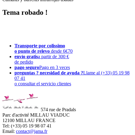
Tema robado !
Transporte por colissimo
o punto de relevo
desde 6€70
envío gratis
a partir de 300 €
de pedido
pago seguro
Pago en 3 veces
preguntas ? necesidad de ayuda ?
Llame al (+33) 05 19 98
07 41
o consultar el servicio clientes
574 rue de Pradals
Parc d'activité MILLAU VIADUC
12100 MILLAU FRANCE
Tel: (+33) 05 19 98 07 41
Email:
contact@jama.fr