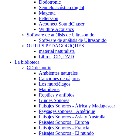
Dodotronic
Señuelo acústico digital
Magenta
Pettersson
Acounect SoundChaser
Wildlife Acoustics
Software de análisis de Ultrasonido
Software de análisis de Ultrasonido
OUTILS PEDAGOGIQUES
material naturalista
Libros, CD, DVD
La biblioteca
CD de audio
Ambientes naturales
Canciones de pájaros
Los murciélagos
Mamíferos
Reptiles y anfibios
Guides Sonores
Paisajes Sonoros - África y Madagascar
Paysages sonores - Amérique
Paisajes Sonoros - Asia y Australia
Paisajes Sonoros - Europa
Paisajes Sonoros - Francia
Paisajes Sonoros - El mundo