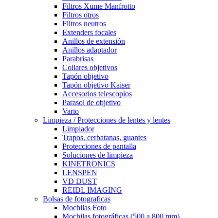
Filtros Xume Manfrotto
Filtros otros
Filtros neutros
Extenders focales
Anillos de extensión
Anillos adaptador
Parabrisas
Collares objetivos
Tapón objetivo
Tapón objetivo Kaiser
Accesorios telescopios
Parasol de objetivo
Vario
Limpieza / Protecciones de lentes y lentes
Limpiador
Trapos, cerbatanas, guantes
Protecciones de pantalla
Soluciones de limpieza
KINETRONICS
LENSPEN
VD DUST
REIDL IMAGING
Bolsas de fotograficas
Mochilas Foto
Mochilas fotográficas (500 a 800 mm)