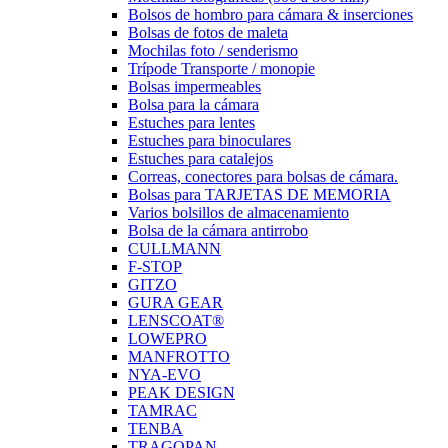
Bolsos de hombro para cámara & inserciones
Bolsas de fotos de maleta
Mochilas foto / senderismo
Trípode Transporte / monopie
Bolsas impermeables
Bolsa para la cámara
Estuches para lentes
Estuches para binoculares
Estuches para catalejos
Correas, conectores para bolsas de cámara.
Bolsas para TARJETAS DE MEMORIA
Varios bolsillos de almacenamiento
Bolsa de la cámara antirrobo
CULLMANN
F-STOP
GITZO
GURA GEAR
LENSCOAT®
LOWEPRO
MANFROTTO
NYA-EVO
PEAK DESIGN
TAMRAC
TENBA
TRAGOPAN