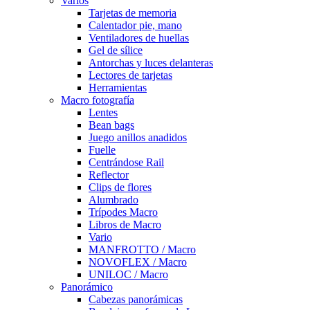
Varios
Tarjetas de memoria
Calentador pie, mano
Ventiladores de huellas
Gel de sílice
Antorchas y luces delanteras
Lectores de tarjetas
Herramientas
Macro fotografía
Lentes
Bean bags
Juego anillos anadidos
Fuelle
Centrándose Rail
Reflector
Clips de flores
Alumbrado
Trípodes Macro
Libros de Macro
Vario
MANFROTTO / Macro
NOVOFLEX / Macro
UNILOC / Macro
Panorámico
Cabezas panorámicas