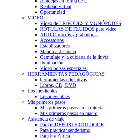
Bandejas en forma de L
Realidad virtual
Oportunidad
VIDEO
Vídeo de TRÍPODES Y MONÓPODES
RÓTULAS DE FLUIDOS para vídeo
AUDIO micrós y grabadoras
Accessorios
Estabilizadores
Mando a distancia
Camuflaje y la cubierta de la lluvia
Iluminación
Vídeo bolsas especiales
HERRAMIENTAS PEDAGÓGICAS
herramientas educativas
Libros, CD, DVD
Los inevitables
Los inevitables
Mis primeros pasos
Mis primeros pasos en la mirada
Mis primeros pasos en macro
Asistencia de viaje
Para el DEPORTE OUTDOOR
Para practicar senderismo
Para ir a África