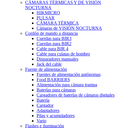
CÁMARAS TÉRMICAS Y DE VISIÓN
NOCTURNA
HIKMICRO
PULSAR
CÁMARA TÉRMICA
Cámaras de VISIÓN NOCTURNA
Cordón de mando a distancia
Cuerdas para BIR3
Cuerdas para BIR2
Cable para BIR 4
Cable para culatas de hombro
Disparadores manuales
Jack del cable
Fuente de alimentación
Fuentes de alimentación autónomas
Food BARRIERS
Alimentación para cámara trampa
Baterías para cámaras
Cargadores de baterías de cámaras digitales
Batería
Cargador
Adaptadores
Pilas y acumuladores
Vario
Flashes e iluminación