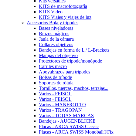
Kits versátiles
KITS de macrofotografía
KITS Video
KITS Viajes y viajes de luz
Accesorios Bola y trípodes
Bases niveladoras
Brazos mágicos
Jaula de la cámara
Collares objetivos
Bandejas en forma de L / L-Brackets
Manijas del objetivo
Protectores de trípode/monópode
Carriles macro
Apoyabrazos para trípodes
Bolsas de trípode
Soportes de rótula
Tornillos, tuercas, machos, terrajas...
Varios - FEISOL
Varios - FEISOL
Varios - MANFROTTO
Varios - TRAGOPAN
Varios - TODAS MARCAS
Bandejas - AUGENBLICKE
Placas - ARCA SWISS Classic
Placas - ARCA SWISS Monoball®Fix