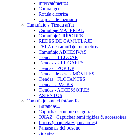
Intervalómetros
Camranger
Rotula electrica
Tarjetas de memoria
Camuflaje y Tienda affut
Camuflaje MATERIAL
Camuflaje TRÍPODES
REDES DE CAMUFLAJE
TELA de camuflaje por metros
Camuflaje ADHESIVAS
Tiendas - 1 LUGAR
Tiendas - 2 LUGARES
Tiendas - POP-UP
Tiendas de caza - MÓVILES
Tiendas - FLOTANTES
Tiendas - PACKS
Tiendas - ACCESSOIRES
ASIENTOS
Camuflaje para el fotógrafo
Bufandas...
Capuchas, sombreros, gorras
OXAZ - Capuches semi-rigides & accessoires
Juntos (chaqueta + pantalones)
Fantasmas del bosque
Guantes