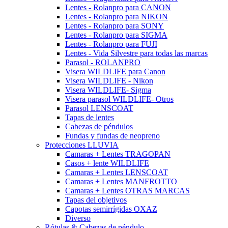
Lentes - Rolanpro para CANON
Lentes - Rolanpro para NIKON
Lentes - Rolanpro para SONY
Lentes - Rolanpro para SIGMA
Lentes - Rolanpro para FUJI
Lentes - Vida Silvestre para todas las marcas
Parasol - ROLANPRO
Visera WILDLIFE para Canon
Visera WILDLIFE - Nikon
Visera WILDLIFE- Sigma
Visera parasol WILDLIFE- Otros
Parasol LENSCOAT
Tapas de lentes
Cabezas de péndulos
Fundas y fundas de neopreno
Protecciones LLUVIA
Camaras + Lentes TRAGOPAN
Casos + lente WILDLIFE
Camaras + Lentes LENSCOAT
Camaras + Lentes MANFROTTO
Camaras + Lentes OTRAS MARCAS
Tapas del objetivos
Capotas semirrígidas OXAZ
Diverso
Rótulas & Cabezas de péndulo