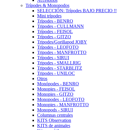
Accesorios
Trípodes & Monopodos
SELECCIÓN: Trípodes BAJO PRECIO !!
Mini trípodes
Trípodes - BENRO
Tripodes - CULLMANN
Trípodes - FEISOL
Trípodes - GITZO
Tripodes/Gorillapod JOBY
Trípodes - LEOFOTO
Tripodes - MANFROTTO
Trípodes - SIRUI
Tripodes - SMALLRIG
Tripodes - STARBLITZ
Tripodes - UNILOC
Otros
Monópodes - BENRO
Monopies - FEISOL
Monopies - GITZO
Monopodes - LEOFOTO
Monopies - MANFROTTO
Monopods - SIRUI
Columnas centrales
KITS Observation
KITS de animales