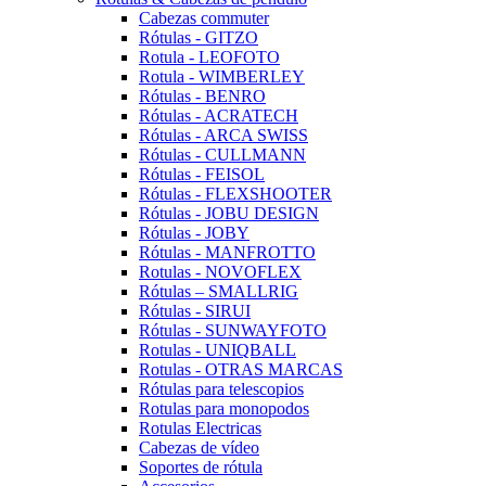
Cabezas commuter
Rótulas - GITZO
Rotula - LEOFOTO
Rotula - WIMBERLEY
Rótulas - BENRO
Rótulas - ACRATECH
Rótulas - ARCA SWISS
Rótulas - CULLMANN
Rótulas - FEISOL
Rótulas - FLEXSHOOTER
Rótulas - JOBU DESIGN
Rótulas - JOBY
Rótulas - MANFROTTO
Rotulas - NOVOFLEX
Rótulas – SMALLRIG
Rótulas - SIRUI
Rótulas - SUNWAYFOTO
Rotulas - UNIQBALL
Rotulas - OTRAS MARCAS
Rótulas para telescopios
Rotulas para monopodos
Rotulas Electricas
Cabezas de vídeo
Soportes de rótula