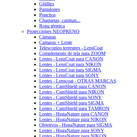
Ghillies
Pantalones
Ponchos
Chaquetas, camisas...
Ropa térmica
Protecciones NEOPRENO
Cámaras
Camaras + Lente
Telescopios terrestres - LensCoat
Complemento de tela para ZOOM
Lentes - LensCoat para CANON
Lentes - LensCoat para NIKON
Lentes - LensCoat para SIGMA
Lentes - LensCoat para SONY
Lentes - Lenscoat - OTRAS MARCAS
Lentes - CamShield para CANON
Lentes - CamShield para NIKON
Lentes - CamShield para SONY
Lentes - CamShield para SIGMA
Lentes - CamShield para TAMRON
Lentes - HugaNature para CANON
Lentes - HugaNature para NIKON
Objetivos - HugaNature para SIGMA
Lentes - HugaNature para SONY
Lentes - HugaNature para NIKON