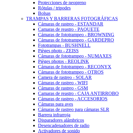
Protecciones de neopreno
Rótulas / tripodes
Bolsas
TRAMPAS Y BARRERAS FOTOGRÁFICAS
Cámaras de rastreo - ESTANDAR
Camaras de reastro - PAQUETE
Cámaras de fototrampeo - BROWNING
Cámaras de fototrampeo - GARDEPRO
Fototrampas - BUSHNELL
Pièges photo - ZEISS
Cámaras de fototrampeo - NUMAXES
Pièges photos - REOLINK
Cámaras de fototrampeo - RECONYX
Cámaras de fototrampeo - OTROS
Camera de rastreo - SOLAR
Cámaras de rastreo - WIFI
Cámaras de rastreo - GSM
Camaras de reastro - CAJA ANTIRROBO
Cámaras de rastreo - ACCESORIOS
Cámaras para aves
Cámaras de rastreo para cámaras SLR
Barrera infrarroja
Disparadores alámbricos
Desencadenadores de radio
Activadores de sonido