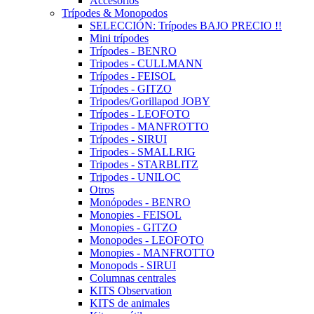
Accesorios
Trípodes & Monopodos
SELECCIÓN: Trípodes BAJO PRECIO !!
Mini trípodes
Trípodes - BENRO
Tripodes - CULLMANN
Trípodes - FEISOL
Trípodes - GITZO
Tripodes/Gorillapod JOBY
Trípodes - LEOFOTO
Tripodes - MANFROTTO
Trípodes - SIRUI
Tripodes - SMALLRIG
Tripodes - STARBLITZ
Tripodes - UNILOC
Otros
Monópodes - BENRO
Monopies - FEISOL
Monopies - GITZO
Monopodes - LEOFOTO
Monopies - MANFROTTO
Monopods - SIRUI
Columnas centrales
KITS Observation
KITS de animales