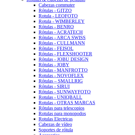
Cabezas commuter
Rótulas - GITZO
Rotula - LEOFOTO
Rotula - WIMBERLEY
Rótulas - BENRO
Rótulas - ACRATECH
Rótulas - ARCA SWISS
Rótulas - CULLMANN
Rótulas - FEISOL
Rótulas - FLEXSHOOTER
Rótulas - JOBU DESIGN
Rótulas - JOBY
Rótulas - MANFROTTO
Rotulas - NOVOFLEX
Rótulas – SMALLRIG
Rótulas - SIRUI
Rótulas - SUNWAYFOTO
Rotulas - UNIQBALL
Rotulas - OTRAS MARCAS
Rótulas para telescopios
Rotulas para monopodos
Rotulas Electricas
Cabezas de vídeo
Soportes de rótula