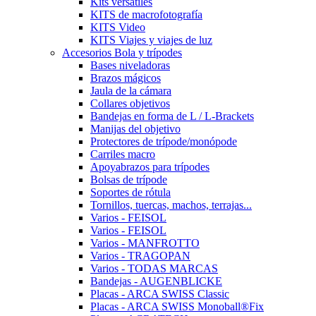
Kits versátiles
KITS de macrofotografía
KITS Video
KITS Viajes y viajes de luz
Accesorios Bola y trípodes
Bases niveladoras
Brazos mágicos
Jaula de la cámara
Collares objetivos
Bandejas en forma de L / L-Brackets
Manijas del objetivo
Protectores de trípode/monópode
Carriles macro
Apoyabrazos para trípodes
Bolsas de trípode
Soportes de rótula
Tornillos, tuercas, machos, terrajas...
Varios - FEISOL
Varios - FEISOL
Varios - MANFROTTO
Varios - TRAGOPAN
Varios - TODAS MARCAS
Bandejas - AUGENBLICKE
Placas - ARCA SWISS Classic
Placas - ARCA SWISS Monoball®Fix