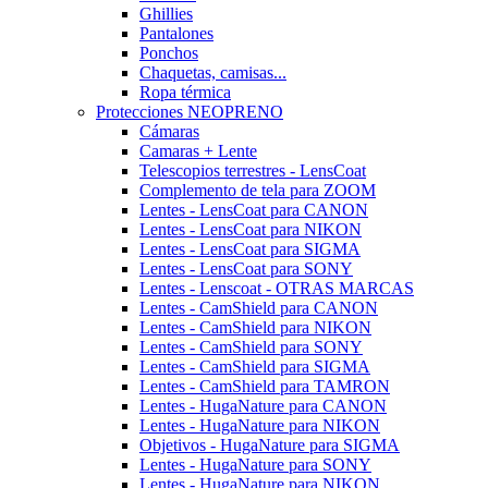
Ghillies
Pantalones
Ponchos
Chaquetas, camisas...
Ropa térmica
Protecciones NEOPRENO
Cámaras
Camaras + Lente
Telescopios terrestres - LensCoat
Complemento de tela para ZOOM
Lentes - LensCoat para CANON
Lentes - LensCoat para NIKON
Lentes - LensCoat para SIGMA
Lentes - LensCoat para SONY
Lentes - Lenscoat - OTRAS MARCAS
Lentes - CamShield para CANON
Lentes - CamShield para NIKON
Lentes - CamShield para SONY
Lentes - CamShield para SIGMA
Lentes - CamShield para TAMRON
Lentes - HugaNature para CANON
Lentes - HugaNature para NIKON
Objetivos - HugaNature para SIGMA
Lentes - HugaNature para SONY
Lentes - HugaNature para NIKON