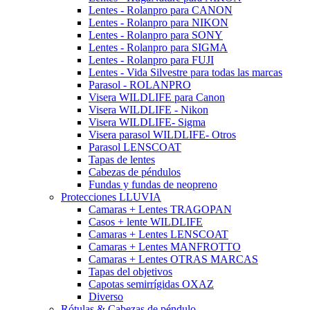
Lentes - Rolanpro para CANON
Lentes - Rolanpro para NIKON
Lentes - Rolanpro para SONY
Lentes - Rolanpro para SIGMA
Lentes - Rolanpro para FUJI
Lentes - Vida Silvestre para todas las marcas
Parasol - ROLANPRO
Visera WILDLIFE para Canon
Visera WILDLIFE - Nikon
Visera WILDLIFE- Sigma
Visera parasol WILDLIFE- Otros
Parasol LENSCOAT
Tapas de lentes
Cabezas de péndulos
Fundas y fundas de neopreno
Protecciones LLUVIA
Camaras + Lentes TRAGOPAN
Casos + lente WILDLIFE
Camaras + Lentes LENSCOAT
Camaras + Lentes MANFROTTO
Camaras + Lentes OTRAS MARCAS
Tapas del objetivos
Capotas semirrígidas OXAZ
Diverso
Rótulas & Cabezas de péndulo