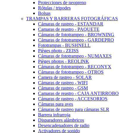
Protecciones de neopreno
Rótulas / tripodes
Bolsas
TRAMPAS Y BARRERAS FOTOGRÁFICAS
Cámaras de rastreo - ESTANDAR
Camaras de reastro - PAQUETE
Cámaras de fototrampeo - BROWNING
Cámaras de fototrampeo - GARDEPRO
Fototrampas - BUSHNELL
Pièges photo - ZEISS
Cámaras de fototrampeo - NUMAXES
Pièges photos - REOLINK
Cámaras de fototrampeo - RECONYX
Cámaras de fototrampeo - OTROS
Camera de rastreo - SOLAR
Cámaras de rastreo - WIFI
Cámaras de rastreo - GSM
Camaras de reastro - CAJA ANTIRROBO
Cámaras de rastreo - ACCESORIOS
Cámaras para aves
Cámaras de rastreo para cámaras SLR
Barrera infrarroja
Disparadores alámbricos
Desencadenadores de radio
Activadores de sonido