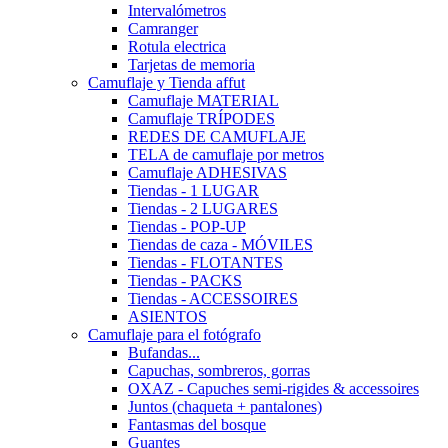
Intervalómetros
Camranger
Rotula electrica
Tarjetas de memoria
Camuflaje y Tienda affut
Camuflaje MATERIAL
Camuflaje TRÍPODES
REDES DE CAMUFLAJE
TELA de camuflaje por metros
Camuflaje ADHESIVAS
Tiendas - 1 LUGAR
Tiendas - 2 LUGARES
Tiendas - POP-UP
Tiendas de caza - MÓVILES
Tiendas - FLOTANTES
Tiendas - PACKS
Tiendas - ACCESSOIRES
ASIENTOS
Camuflaje para el fotógrafo
Bufandas...
Capuchas, sombreros, gorras
OXAZ - Capuches semi-rigides & accessoires
Juntos (chaqueta + pantalones)
Fantasmas del bosque
Guantes