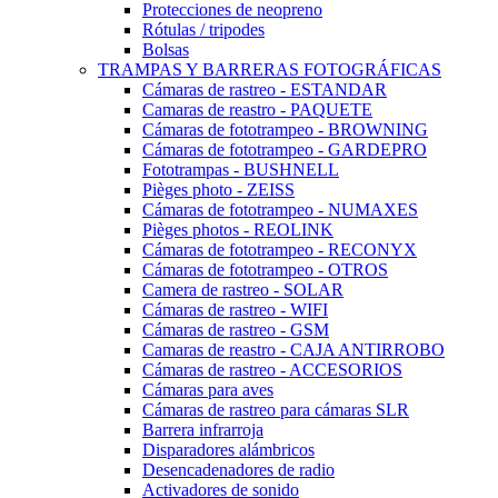
Protecciones de neopreno
Rótulas / tripodes
Bolsas
TRAMPAS Y BARRERAS FOTOGRÁFICAS
Cámaras de rastreo - ESTANDAR
Camaras de reastro - PAQUETE
Cámaras de fototrampeo - BROWNING
Cámaras de fototrampeo - GARDEPRO
Fototrampas - BUSHNELL
Pièges photo - ZEISS
Cámaras de fototrampeo - NUMAXES
Pièges photos - REOLINK
Cámaras de fototrampeo - RECONYX
Cámaras de fototrampeo - OTROS
Camera de rastreo - SOLAR
Cámaras de rastreo - WIFI
Cámaras de rastreo - GSM
Camaras de reastro - CAJA ANTIRROBO
Cámaras de rastreo - ACCESORIOS
Cámaras para aves
Cámaras de rastreo para cámaras SLR
Barrera infrarroja
Disparadores alámbricos
Desencadenadores de radio
Activadores de sonido