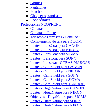
Ghillies
Pantalones
Ponchos
Chaquetas, camisas...
Ropa térmica
Protecciones NEOPRENO
Cámaras
Camaras + Lente
Telescopios terrestres - LensCoat
Complemento de tela para ZOOM
Lentes - LensCoat para CANON
Lentes - LensCoat para NIKON
Lentes - LensCoat para SIGMA
Lentes - LensCoat para SONY
Lentes - Lenscoat - OTRAS MARCAS
Lentes - CamShield para CANON
Lentes - CamShield para NIKON
Lentes - CamShield para SONY
Lentes - CamShield para SIGMA
Lentes - CamShield para TAMRON
Lentes - HugaNature para CANON
Lentes - HugaNature para NIKON
Objetivos - HugaNature para SIGMA
Lentes - HugaNature para SONY
Lentes - HugaNature para NIKON