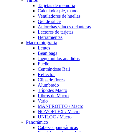
Varios
Tarjetas de memoria
Calentador pie, mano
Ventiladores de huellas
Gel de sílice
Antorchas y luces delanteras
Lectores de tarjetas
Herramientas
Macro fotografía
Lentes
Bean bags
Juego anillos anadidos
Fuelle
Centrándose Rail
Reflector
Clips de flores
Alumbrado
Trípodes Macro
Libros de Macro
Vario
MANFROTTO / Macro
NOVOFLEX / Macro
UNILOC / Macro
Panorámico
Cabezas panorámicas