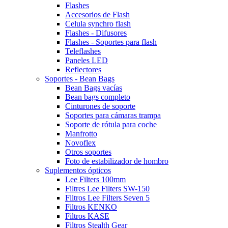
Flashes
Accesorios de Flash
Celula synchro flash
Flashes - Difusores
Flashes - Soportes para flash
Teleflashes
Paneles LED
Reflectores
Soportes - Bean Bags
Bean Bags vacías
Bean bags completo
Cinturones de soporte
Soportes para cámaras trampa
Soporte de rótula para coche
Manfrotto
Novoflex
Otros soportes
Foto de estabilizador de hombro
Suplementos ópticos
Lee Filters 100mm
Filtres Lee Filters SW-150
Filtros Lee Filters Seven 5
Filtros KENKO
Filtros KASE
Filtros Stealth Gear