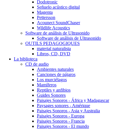
Dodotronic
Señuelo acústico digital
Magenta
Pettersson
Acounect SoundChaser
Wildlife Acoustics
Software de análisis de Ultrasonido
Software de análisis de Ultrasonido
OUTILS PEDAGOGIQUES
material naturalista
Libros, CD, DVD
La biblioteca
CD de audio
Ambientes naturales
Canciones de pájaros
Los murciélagos
Mamíferos
Reptiles y anfibios
Guides Sonores
Paisajes Sonoros - África y Madagascar
Paysages sonores - Amérique
Paisajes Sonoros - Asia y Australia
Paisajes Sonoros - Europa
Paisajes Sonoros - Francia
Paisajes Sonoros - El mundo