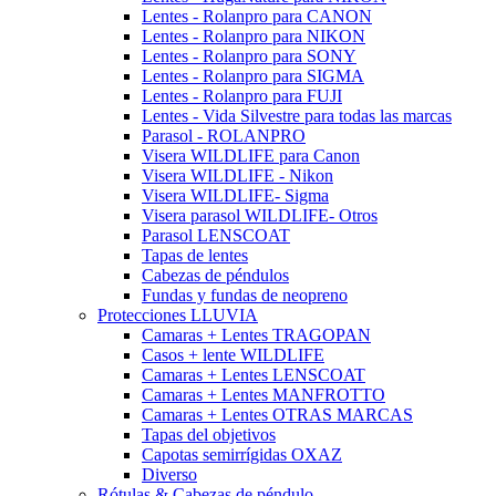
Lentes - Rolanpro para CANON
Lentes - Rolanpro para NIKON
Lentes - Rolanpro para SONY
Lentes - Rolanpro para SIGMA
Lentes - Rolanpro para FUJI
Lentes - Vida Silvestre para todas las marcas
Parasol - ROLANPRO
Visera WILDLIFE para Canon
Visera WILDLIFE - Nikon
Visera WILDLIFE- Sigma
Visera parasol WILDLIFE- Otros
Parasol LENSCOAT
Tapas de lentes
Cabezas de péndulos
Fundas y fundas de neopreno
Protecciones LLUVIA
Camaras + Lentes TRAGOPAN
Casos + lente WILDLIFE
Camaras + Lentes LENSCOAT
Camaras + Lentes MANFROTTO
Camaras + Lentes OTRAS MARCAS
Tapas del objetivos
Capotas semirrígidas OXAZ
Diverso
Rótulas & Cabezas de péndulo