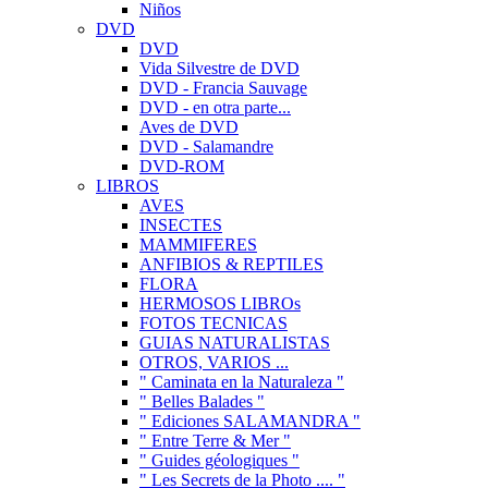
Niños
DVD
DVD
Vida Silvestre de DVD
DVD - Francia Sauvage
DVD - en otra parte...
Aves de DVD
DVD - Salamandre
DVD-ROM
LIBROS
AVES
INSECTES
MAMMIFERES
ANFIBIOS & REPTILES
FLORA
HERMOSOS LIBROs
FOTOS TECNICAS
GUIAS NATURALISTAS
OTROS, VARIOS ...
" Caminata en la Naturaleza "
" Belles Balades "
" Ediciones SALAMANDRA "
" Entre Terre & Mer "
" Guides géologiques "
" Les Secrets de la Photo .... "