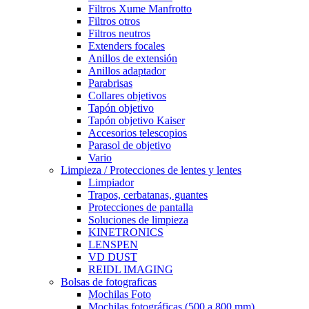
Filtros Xume Manfrotto
Filtros otros
Filtros neutros
Extenders focales
Anillos de extensión
Anillos adaptador
Parabrisas
Collares objetivos
Tapón objetivo
Tapón objetivo Kaiser
Accesorios telescopios
Parasol de objetivo
Vario
Limpieza / Protecciones de lentes y lentes
Limpiador
Trapos, cerbatanas, guantes
Protecciones de pantalla
Soluciones de limpieza
KINETRONICS
LENSPEN
VD DUST
REIDL IMAGING
Bolsas de fotograficas
Mochilas Foto
Mochilas fotográficas (500 a 800 mm)