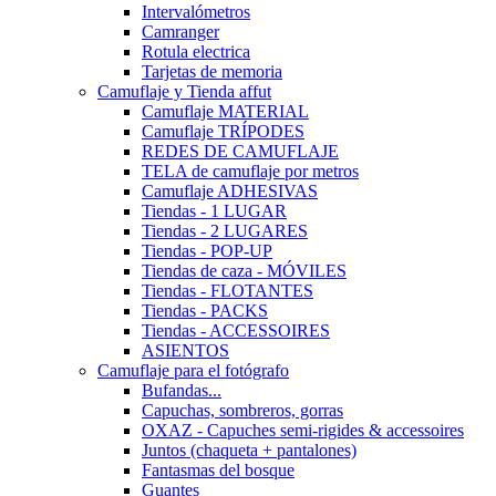
Intervalómetros
Camranger
Rotula electrica
Tarjetas de memoria
Camuflaje y Tienda affut
Camuflaje MATERIAL
Camuflaje TRÍPODES
REDES DE CAMUFLAJE
TELA de camuflaje por metros
Camuflaje ADHESIVAS
Tiendas - 1 LUGAR
Tiendas - 2 LUGARES
Tiendas - POP-UP
Tiendas de caza - MÓVILES
Tiendas - FLOTANTES
Tiendas - PACKS
Tiendas - ACCESSOIRES
ASIENTOS
Camuflaje para el fotógrafo
Bufandas...
Capuchas, sombreros, gorras
OXAZ - Capuches semi-rigides & accessoires
Juntos (chaqueta + pantalones)
Fantasmas del bosque
Guantes