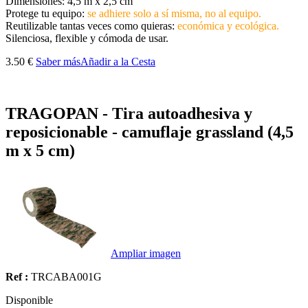
Dimensiones: 4,5 m x 2,5 cm
Protege tu equipo:
se adhiere solo a sí misma, no al equipo.
Reutilizable tantas veces como quieras:
económica y ecológica.
Silenciosa, flexible y cómoda de usar.
3.50 €
Saber más
Añadir a la Cesta
TRAGOPAN - Tira autoadhesiva y
reposicionable - camuflaje grassland (4,5
m x 5 cm)
Ampliar imagen
Ref :
TRCABA001G
Disponible