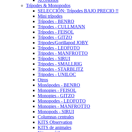
Accesorios
Trípodes & Monopodos
SELECCIÓN: Trípodes BAJO PRECIO !!
Mini trípodes
Trípodes - BENRO
Tripodes - CULLMANN
Trípodes - FEISOL
Trípodes - GITZO
Tripodes/Gorillapod JOBY
Trípodes - LEOFOTO
Tripodes - MANFROTTO
Trípodes - SIRUI
Tripodes - SMALLRIG
Tripodes - STARBLITZ
Tripodes - UNILOC
Otros
Monópodes - BENRO
Monopies - FEISOL
Monopies - GITZO
Monopodes - LEOFOTO
Monopies - MANFROTTO
Monopods - SIRUI
Columnas centrales
KITS Observation
KITS de animales