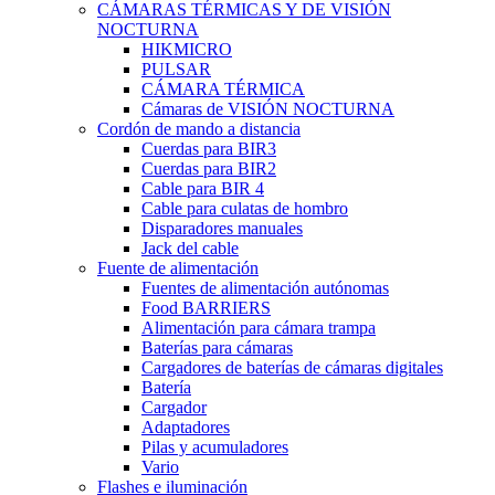
CÁMARAS TÉRMICAS Y DE VISIÓN
NOCTURNA
HIKMICRO
PULSAR
CÁMARA TÉRMICA
Cámaras de VISIÓN NOCTURNA
Cordón de mando a distancia
Cuerdas para BIR3
Cuerdas para BIR2
Cable para BIR 4
Cable para culatas de hombro
Disparadores manuales
Jack del cable
Fuente de alimentación
Fuentes de alimentación autónomas
Food BARRIERS
Alimentación para cámara trampa
Baterías para cámaras
Cargadores de baterías de cámaras digitales
Batería
Cargador
Adaptadores
Pilas y acumuladores
Vario
Flashes e iluminación