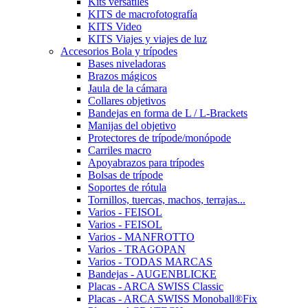
Kits versátiles
KITS de macrofotografía
KITS Video
KITS Viajes y viajes de luz
Accesorios Bola y trípodes
Bases niveladoras
Brazos mágicos
Jaula de la cámara
Collares objetivos
Bandejas en forma de L / L-Brackets
Manijas del objetivo
Protectores de trípode/monópode
Carriles macro
Apoyabrazos para trípodes
Bolsas de trípode
Soportes de rótula
Tornillos, tuercas, machos, terrajas...
Varios - FEISOL
Varios - FEISOL
Varios - MANFROTTO
Varios - TRAGOPAN
Varios - TODAS MARCAS
Bandejas - AUGENBLICKE
Placas - ARCA SWISS Classic
Placas - ARCA SWISS Monoball®Fix