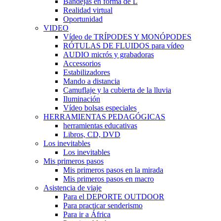
Bandejas en forma de L
Realidad virtual
Oportunidad
VIDEO
Vídeo de TRÍPODES Y MONÓPODES
RÓTULAS DE FLUIDOS para vídeo
AUDIO micrós y grabadoras
Accessorios
Estabilizadores
Mando a distancia
Camuflaje y la cubierta de la lluvia
Iluminación
Vídeo bolsas especiales
HERRAMIENTAS PEDAGÓGICAS
herramientas educativas
Libros, CD, DVD
Los inevitables
Los inevitables
Mis primeros pasos
Mis primeros pasos en la mirada
Mis primeros pasos en macro
Asistencia de viaje
Para el DEPORTE OUTDOOR
Para practicar senderismo
Para ir a África