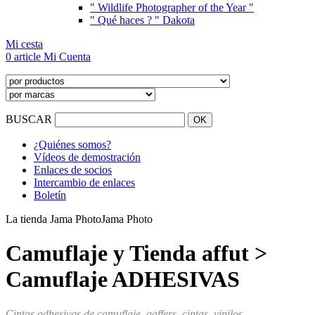
" Wildlife Photographer of the Year "
" Qué haces ? " Dakota
Mi cesta
0 article
Mi Cuenta
BUSCAR
¿Quiénes somos?
Vídeos de demostración
Enlaces de socios
Intercambio de enlaces
Boletín
La tienda Jama Photo
Jama Photo
Camuflaje y Tienda affut >
Camuflaje ADHESIVAS
Cintas adhesivas de camuflaje, gaffers, cintas,
vinilos...