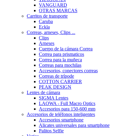
VANGUARD
OTRAS MARCAS
Carritos de transporte
Caruba
Eckla
Correas, arneses, Clips ...
Clips
Arneses
Cuerpo de la cámara Correa
Correa para prismaticos
Correa para la muñeca
Correas para mochilas
Accesorios, conectores correas
Correas de trípode
COTTON CARRIER
PEAK DESIGN
Lentes de cámara
SIGMA Lentes
LAOWA - Full Macro Optics
Accesorios para 150-600 mm
Accesorios de teléfonos inteligentes
Accesorios smartphone
Alicates universales para smartphone
Palitos Selfie