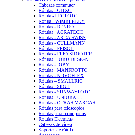
Cabezas commuter
Rótulas - GITZO
Rotula - LEOFOTO
Rotula - WIMBERLEY
Rótulas - BENRO
Rótulas - ACRATECH
Rótulas - ARCA SWISS
Rótulas - CULLMANN
Rótulas - FEISOL
Rótulas - FLEXSHOOTER
Rótulas - JOBU DESIGN
Rótulas - JOBY
Rótulas - MANFROTTO
Rotulas - NOVOFLEX
Rótulas – SMALLRIG
Rótulas - SIRUI
Rótulas - SUNWAYFOTO
Rotulas - UNIQBALL
Rotulas - OTRAS MARCAS
Rótulas para telescopios
Rotulas para monopodos
Rotulas Electricas
Cabezas de vídeo
Soportes de rótula