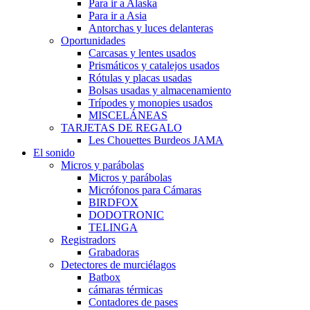
Para ir a Alaska
Para ir a Asia
Antorchas y luces delanteras
Oportunidades
Carcasas y lentes usados
Prismáticos y catalejos usados
Rótulas y placas usadas
Bolsas usadas y almacenamiento
Trípodes y monopies usados
MISCELÁNEAS
TARJETAS DE REGALO
Les Chouettes Burdeos JAMA
El sonido
Micros y parábolas
Micros y parábolas
Micrófonos para Cámaras
BIRDFOX
DODOTRONIC
TELINGA
Registradors
Grabadoras
Detectores de murciélagos
Batbox
cámaras térmicas
Contadores de pases