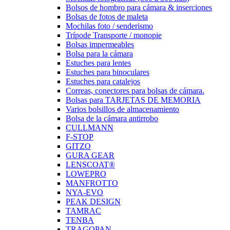
Bolsos de hombro para cámara & inserciones
Bolsas de fotos de maleta
Mochilas foto / senderismo
Trípode Transporte / monopie
Bolsas impermeables
Bolsa para la cámara
Estuches para lentes
Estuches para binoculares
Estuches para catalejos
Correas, conectores para bolsas de cámara.
Bolsas para TARJETAS DE MEMORIA
Varios bolsillos de almacenamiento
Bolsa de la cámara antirrobo
CULLMANN
F-STOP
GITZO
GURA GEAR
LENSCOAT®
LOWEPRO
MANFROTTO
NYA-EVO
PEAK DESIGN
TAMRAC
TENBA
TRAGOPAN