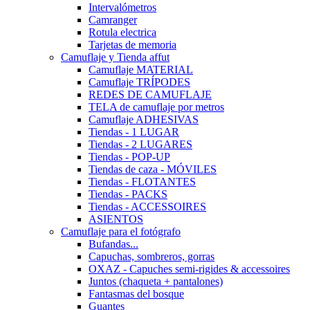
Intervalómetros
Camranger
Rotula electrica
Tarjetas de memoria
Camuflaje y Tienda affut
Camuflaje MATERIAL
Camuflaje TRÍPODES
REDES DE CAMUFLAJE
TELA de camuflaje por metros
Camuflaje ADHESIVAS
Tiendas - 1 LUGAR
Tiendas - 2 LUGARES
Tiendas - POP-UP
Tiendas de caza - MÓVILES
Tiendas - FLOTANTES
Tiendas - PACKS
Tiendas - ACCESSOIRES
ASIENTOS
Camuflaje para el fotógrafo
Bufandas...
Capuchas, sombreros, gorras
OXAZ - Capuches semi-rigides & accessoires
Juntos (chaqueta + pantalones)
Fantasmas del bosque
Guantes