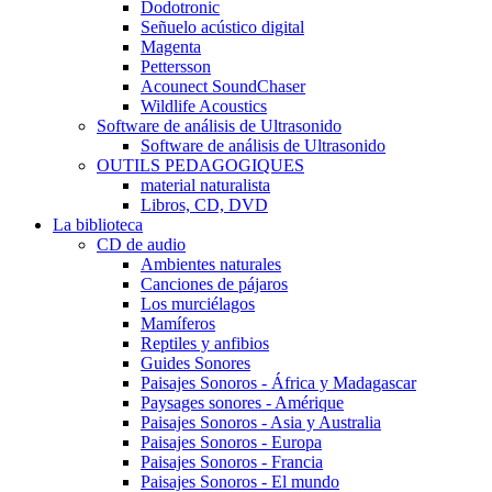
Dodotronic
Señuelo acústico digital
Magenta
Pettersson
Acounect SoundChaser
Wildlife Acoustics
Software de análisis de Ultrasonido
Software de análisis de Ultrasonido
OUTILS PEDAGOGIQUES
material naturalista
Libros, CD, DVD
La biblioteca
CD de audio
Ambientes naturales
Canciones de pájaros
Los murciélagos
Mamíferos
Reptiles y anfibios
Guides Sonores
Paisajes Sonoros - África y Madagascar
Paysages sonores - Amérique
Paisajes Sonoros - Asia y Australia
Paisajes Sonoros - Europa
Paisajes Sonoros - Francia
Paisajes Sonoros - El mundo