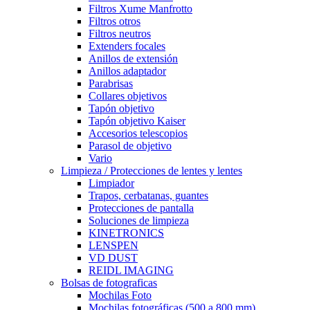
Filtros Xume Manfrotto
Filtros otros
Filtros neutros
Extenders focales
Anillos de extensión
Anillos adaptador
Parabrisas
Collares objetivos
Tapón objetivo
Tapón objetivo Kaiser
Accesorios telescopios
Parasol de objetivo
Vario
Limpieza / Protecciones de lentes y lentes
Limpiador
Trapos, cerbatanas, guantes
Protecciones de pantalla
Soluciones de limpieza
KINETRONICS
LENSPEN
VD DUST
REIDL IMAGING
Bolsas de fotograficas
Mochilas Foto
Mochilas fotográficas (500 a 800 mm)