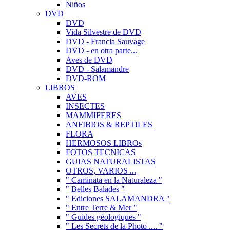
Niños
DVD
DVD
Vida Silvestre de DVD
DVD - Francia Sauvage
DVD - en otra parte...
Aves de DVD
DVD - Salamandre
DVD-ROM
LIBROS
AVES
INSECTES
MAMMIFERES
ANFIBIOS & REPTILES
FLORA
HERMOSOS LIBROs
FOTOS TECNICAS
GUIAS NATURALISTAS
OTROS, VARIOS ...
" Caminata en la Naturaleza "
" Belles Balades "
" Ediciones SALAMANDRA "
" Entre Terre & Mer "
" Guides géologiques "
" Les Secrets de la Photo .... "