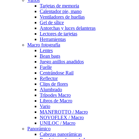
Varios
Tarjetas de memoria
Calentador pie, mano
Ventiladores de huellas
Gel de sílice
Antorchas y luces delanteras
Lectores de tarjetas
Herramientas
Macro fotografía
Lentes
Bean bags
Juego anillos anadidos
Fuelle
Centrándose Rail
Reflector
Clips de flores
Alumbrado
Trípodes Macro
Libros de Macro
Vario
MANFROTTO / Macro
NOVOFLEX / Macro
UNILOC / Macro
Panorámico
Cabezas panorámicas