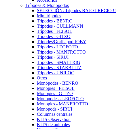
Accesorios
Trípodes & Monopodos
SELECCIÓN: Trípodes BAJO PRECIO !!
Mini trípodes
Trípodes - BENRO
Tripodes - CULLMANN
Trípodes - FEISOL
Trípodes - GITZO
Tripodes/Gorillapod JOBY
Trípodes - LEOFOTO
Tripodes - MANFROTTO
Trípodes - SIRUI
Tripodes - SMALLRIG
Tripodes - STARBLITZ
Tripodes - UNILOC
Otros
Monópodes - BENRO
Monopies - FEISOL
Monopies - GITZO
Monopodes - LEOFOTO
Monopies - MANFROTTO
Monopods - SIRUI
Columnas centrales
KITS Observation
KITS de animales