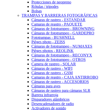
Protecciones de neopreno
Rótulas / tripodes
Bolsas
TRAMPAS Y BARRERAS FOTOGRÁFICAS
Cámaras de rastreo - ESTANDAR
Camaras de reastro - PAQUETE
Cámaras de fototrampeo - BROWNING
Cámaras de fototrampeo - GARDEPRO
Fototrampas - BUSHNELL
Pièges photo - ZEISS
Cámaras de fototrampeo - NUMAXES
Pièges photos - REOLINK
Cámaras de fototrampeo - RECONYX
Cámaras de fototrampeo - OTROS
Camera de rastreo - SOLAR
Cámaras de rastreo - WIFI
Cámaras de rastreo - GSM
Camaras de reastro - CAJA ANTIRROBO
Cámaras de rastreo - ACCESORIOS
Cámaras para aves
Cámaras de rastreo para cámaras SLR
Barrera infrarroja
Disparadores alámbricos
Desencadenadores de radio
Activadores de sonido