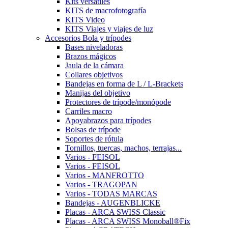
Kits versátiles
KITS de macrofotografía
KITS Video
KITS Viajes y viajes de luz
Accesorios Bola y trípodes
Bases niveladoras
Brazos mágicos
Jaula de la cámara
Collares objetivos
Bandejas en forma de L / L-Brackets
Manijas del objetivo
Protectores de trípode/monópode
Carriles macro
Apoyabrazos para trípodes
Bolsas de trípode
Soportes de rótula
Tornillos, tuercas, machos, terrajas...
Varios - FEISOL
Varios - FEISOL
Varios - MANFROTTO
Varios - TRAGOPAN
Varios - TODAS MARCAS
Bandejas - AUGENBLICKE
Placas - ARCA SWISS Classic
Placas - ARCA SWISS Monoball®Fix