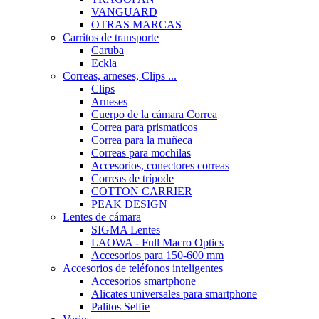
VANGUARD
OTRAS MARCAS
Carritos de transporte
Caruba
Eckla
Correas, arneses, Clips ...
Clips
Arneses
Cuerpo de la cámara Correa
Correa para prismaticos
Correa para la muñeca
Correas para mochilas
Accesorios, conectores correas
Correas de trípode
COTTON CARRIER
PEAK DESIGN
Lentes de cámara
SIGMA Lentes
LAOWA - Full Macro Optics
Accesorios para 150-600 mm
Accesorios de teléfonos inteligentes
Accesorios smartphone
Alicates universales para smartphone
Palitos Selfie