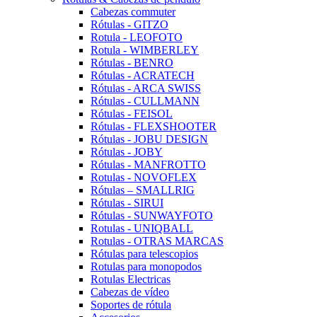
Cabezas commuter
Rótulas - GITZO
Rotula - LEOFOTO
Rotula - WIMBERLEY
Rótulas - BENRO
Rótulas - ACRATECH
Rótulas - ARCA SWISS
Rótulas - CULLMANN
Rótulas - FEISOL
Rótulas - FLEXSHOOTER
Rótulas - JOBU DESIGN
Rótulas - JOBY
Rótulas - MANFROTTO
Rotulas - NOVOFLEX
Rótulas – SMALLRIG
Rótulas - SIRUI
Rótulas - SUNWAYFOTO
Rotulas - UNIQBALL
Rotulas - OTRAS MARCAS
Rótulas para telescopios
Rotulas para monopodos
Rotulas Electricas
Cabezas de vídeo
Soportes de rótula