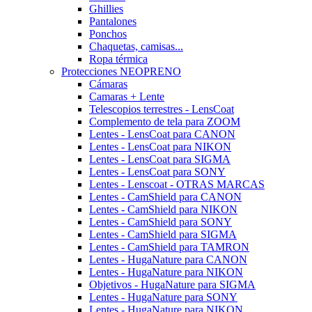
Ghillies
Pantalones
Ponchos
Chaquetas, camisas...
Ropa térmica
Protecciones NEOPRENO
Cámaras
Camaras + Lente
Telescopios terrestres - LensCoat
Complemento de tela para ZOOM
Lentes - LensCoat para CANON
Lentes - LensCoat para NIKON
Lentes - LensCoat para SIGMA
Lentes - LensCoat para SONY
Lentes - Lenscoat - OTRAS MARCAS
Lentes - CamShield para CANON
Lentes - CamShield para NIKON
Lentes - CamShield para SONY
Lentes - CamShield para SIGMA
Lentes - CamShield para TAMRON
Lentes - HugaNature para CANON
Lentes - HugaNature para NIKON
Objetivos - HugaNature para SIGMA
Lentes - HugaNature para SONY
Lentes - HugaNature para NIKON