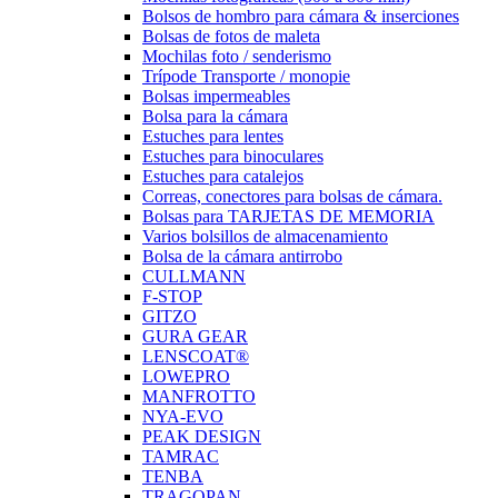
Bolsos de hombro para cámara & inserciones
Bolsas de fotos de maleta
Mochilas foto / senderismo
Trípode Transporte / monopie
Bolsas impermeables
Bolsa para la cámara
Estuches para lentes
Estuches para binoculares
Estuches para catalejos
Correas, conectores para bolsas de cámara.
Bolsas para TARJETAS DE MEMORIA
Varios bolsillos de almacenamiento
Bolsa de la cámara antirrobo
CULLMANN
F-STOP
GITZO
GURA GEAR
LENSCOAT®
LOWEPRO
MANFROTTO
NYA-EVO
PEAK DESIGN
TAMRAC
TENBA
TRAGOPAN