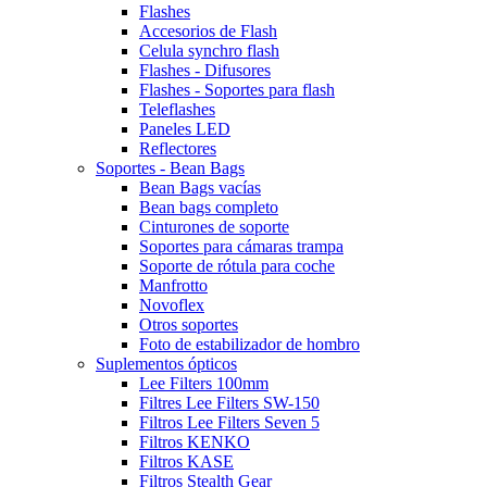
Flashes
Accesorios de Flash
Celula synchro flash
Flashes - Difusores
Flashes - Soportes para flash
Teleflashes
Paneles LED
Reflectores
Soportes - Bean Bags
Bean Bags vacías
Bean bags completo
Cinturones de soporte
Soportes para cámaras trampa
Soporte de rótula para coche
Manfrotto
Novoflex
Otros soportes
Foto de estabilizador de hombro
Suplementos ópticos
Lee Filters 100mm
Filtres Lee Filters SW-150
Filtros Lee Filters Seven 5
Filtros KENKO
Filtros KASE
Filtros Stealth Gear