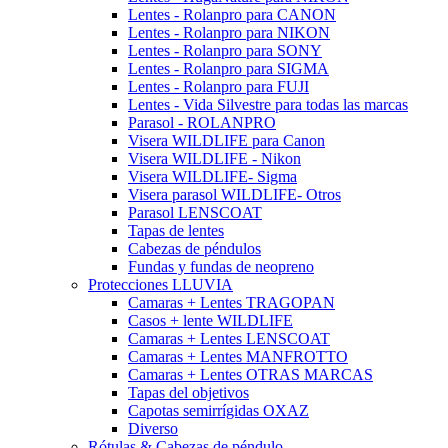
Lentes - Rolanpro para CANON
Lentes - Rolanpro para NIKON
Lentes - Rolanpro para SONY
Lentes - Rolanpro para SIGMA
Lentes - Rolanpro para FUJI
Lentes - Vida Silvestre para todas las marcas
Parasol - ROLANPRO
Visera WILDLIFE para Canon
Visera WILDLIFE - Nikon
Visera WILDLIFE- Sigma
Visera parasol WILDLIFE- Otros
Parasol LENSCOAT
Tapas de lentes
Cabezas de péndulos
Fundas y fundas de neopreno
Protecciones LLUVIA
Camaras + Lentes TRAGOPAN
Casos + lente WILDLIFE
Camaras + Lentes LENSCOAT
Camaras + Lentes MANFROTTO
Camaras + Lentes OTRAS MARCAS
Tapas del objetivos
Capotas semirrígidas OXAZ
Diverso
Rótulas & Cabezas de péndulo