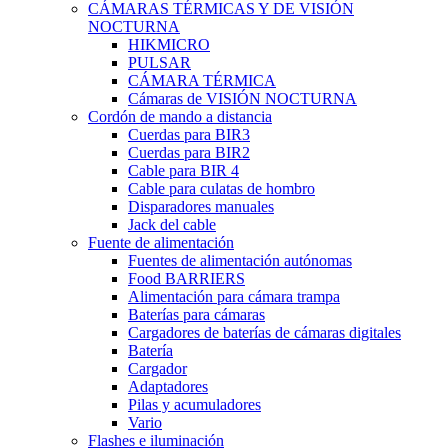
CÁMARAS TÉRMICAS Y DE VISIÓN
NOCTURNA
HIKMICRO
PULSAR
CÁMARA TÉRMICA
Cámaras de VISIÓN NOCTURNA
Cordón de mando a distancia
Cuerdas para BIR3
Cuerdas para BIR2
Cable para BIR 4
Cable para culatas de hombro
Disparadores manuales
Jack del cable
Fuente de alimentación
Fuentes de alimentación autónomas
Food BARRIERS
Alimentación para cámara trampa
Baterías para cámaras
Cargadores de baterías de cámaras digitales
Batería
Cargador
Adaptadores
Pilas y acumuladores
Vario
Flashes e iluminación