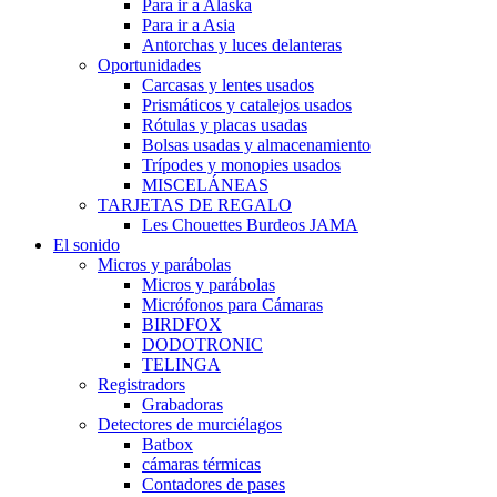
Para ir a Alaska
Para ir a Asia
Antorchas y luces delanteras
Oportunidades
Carcasas y lentes usados
Prismáticos y catalejos usados
Rótulas y placas usadas
Bolsas usadas y almacenamiento
Trípodes y monopies usados
MISCELÁNEAS
TARJETAS DE REGALO
Les Chouettes Burdeos JAMA
El sonido
Micros y parábolas
Micros y parábolas
Micrófonos para Cámaras
BIRDFOX
DODOTRONIC
TELINGA
Registradors
Grabadoras
Detectores de murciélagos
Batbox
cámaras térmicas
Contadores de pases