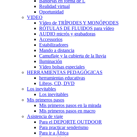
Bandejas en forma de L
Realidad virtual
Oportunidad
VIDEO
Vídeo de TRÍPODES Y MONÓPODES
RÓTULAS DE FLUIDOS para vídeo
AUDIO micrós y grabadoras
Accessorios
Estabilizadores
Mando a distancia
Camuflaje y la cubierta de la lluvia
Iluminación
Vídeo bolsas especiales
HERRAMIENTAS PEDAGÓGICAS
herramientas educativas
Libros, CD, DVD
Los inevitables
Los inevitables
Mis primeros pasos
Mis primeros pasos en la mirada
Mis primeros pasos en macro
Asistencia de viaje
Para el DEPORTE OUTDOOR
Para practicar senderismo
Para ir a África