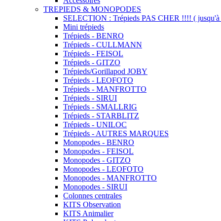
Accessoires
TREPIEDS & MONOPODES
SELECTION : Trépieds PAS CHER !!!! ( jusqu'à 
Mini trépieds
Trépieds - BENRO
Trépieds - CULLMANN
Trépieds - FEISOL
Trépieds - GITZO
Trépieds/Gorillapod JOBY
Trépieds - LEOFOTO
Trépieds - MANFROTTO
Trépieds - SIRUI
Trépieds - SMALLRIG
Trépieds - STARBLITZ
Trépieds - UNILOC
Trépieds - AUTRES MARQUES
Monopodes - BENRO
Monopodes - FEISOL
Monopodes - GITZO
Monopodes - LEOFOTO
Monopodes - MANFROTTO
Monopodes - SIRUI
Colonnes centrales
KITS Observation
KITS Animalier