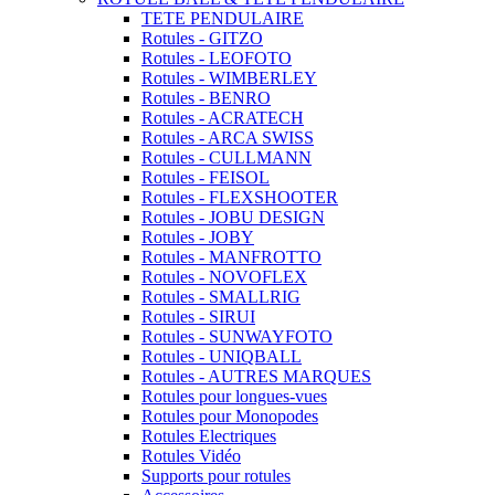
TETE PENDULAIRE
Rotules - GITZO
Rotules - LEOFOTO
Rotules - WIMBERLEY
Rotules - BENRO
Rotules - ACRATECH
Rotules - ARCA SWISS
Rotules - CULLMANN
Rotules - FEISOL
Rotules - FLEXSHOOTER
Rotules - JOBU DESIGN
Rotules - JOBY
Rotules - MANFROTTO
Rotules - NOVOFLEX
Rotules - SMALLRIG
Rotules - SIRUI
Rotules - SUNWAYFOTO
Rotules - UNIQBALL
Rotules - AUTRES MARQUES
Rotules pour longues-vues
Rotules pour Monopodes
Rotules Electriques
Rotules Vidéo
Supports pour rotules