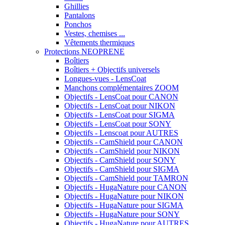
Ghillies
Pantalons
Ponchos
Vestes, chemises ...
Vêtements thermiques
Protections NEOPRENE
Boîtiers
Boîtiers + Objectifs universels
Longues-vues - LensCoat
Manchons complémentaires ZOOM
Objectifs - LensCoat pour CANON
Objectifs - LensCoat pour NIKON
Objectifs - LensCoat pour SIGMA
Objectifs - LensCoat pour SONY
Objectifs - Lenscoat pour AUTRES
Objectifs - CamShield pour CANON
Objectifs - CamShield pour NIKON
Objectifs - CamShield pour SONY
Objectifs - CamShield pour SIGMA
Objectifs - CamShield pour TAMRON
Objectifs - HugaNature pour CANON
Objectifs - HugaNature pour NIKON
Objectifs - HugaNature pour SIGMA
Objectifs - HugaNature pour SONY
Objectifs - HugaNature pour AUTRES