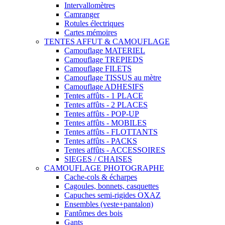
Intervallomètres
Camranger
Rotules électriques
Cartes mémoires
TENTES AFFUT & CAMOUFLAGE
Camouflage MATERIEL
Camouflage TREPIEDS
Camouflage FILETS
Camouflage TISSUS au mètre
Camouflage ADHESIFS
Tentes affûts - 1 PLACE
Tentes affûts - 2 PLACES
Tentes affûts - POP-UP
Tentes affûts - MOBILES
Tentes affûts - FLOTTANTS
Tentes affûts - PACKS
Tentes affûts - ACCESSOIRES
SIEGES / CHAISES
CAMOUFLAGE PHOTOGRAPHE
Cache-cols & écharpes
Cagoules, bonnets, casquettes
Capuches semi-rigides OXAZ
Ensembles (veste+pantalon)
Fantômes des bois
Gants