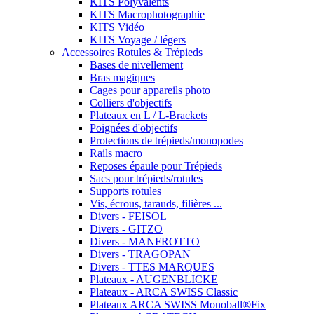
KITS Polyvalents
KITS Macrophotographie
KITS Vidéo
KITS Voyage / légers
Accessoires Rotules & Trépieds
Bases de nivellement
Bras magiques
Cages pour appareils photo
Colliers d'objectifs
Plateaux en L / L-Brackets
Poignées d'objectifs
Protections de trépieds/monopodes
Rails macro
Reposes épaule pour Trépieds
Sacs pour trépieds/rotules
Supports rotules
Vis, écrous, tarauds, filières ...
Divers - FEISOL
Divers - GITZO
Divers - MANFROTTO
Divers - TRAGOPAN
Divers - TTES MARQUES
Plateaux - AUGENBLICKE
Plateaux - ARCA SWISS Classic
Plateaux ARCA SWISS Monoball®Fix