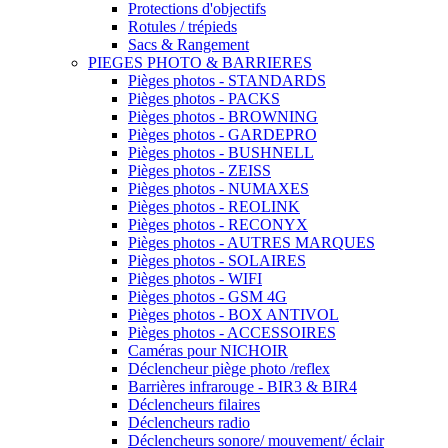
Protections d'objectifs
Rotules / trépieds
Sacs & Rangement
PIEGES PHOTO & BARRIERES
Pièges photos - STANDARDS
Pièges photos - PACKS
Pièges photos - BROWNING
Pièges photos - GARDEPRO
Pièges photos - BUSHNELL
Pièges photos - ZEISS
Pièges photos - NUMAXES
Pièges photos - REOLINK
Pièges photos - RECONYX
Pièges photos - AUTRES MARQUES
Pièges photos - SOLAIRES
Pièges photos - WIFI
Pièges photos - GSM 4G
Pièges photos - BOX ANTIVOL
Pièges photos - ACCESSOIRES
Caméras pour NICHOIR
Déclencheur piège photo /reflex
Barrières infrarouge - BIR3 & BIR4
Déclencheurs filaires
Déclencheurs radio
Déclencheurs sonore/ mouvement/ éclair