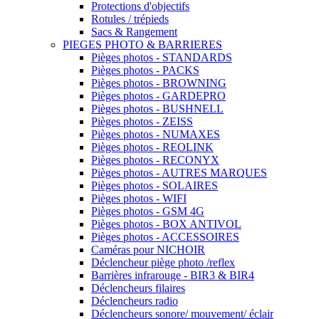
Protections d'objectifs
Rotules / trépieds
Sacs & Rangement
PIEGES PHOTO & BARRIERES
Pièges photos - STANDARDS
Pièges photos - PACKS
Pièges photos - BROWNING
Pièges photos - GARDEPRO
Pièges photos - BUSHNELL
Pièges photos - ZEISS
Pièges photos - NUMAXES
Pièges photos - REOLINK
Pièges photos - RECONYX
Pièges photos - AUTRES MARQUES
Pièges photos - SOLAIRES
Pièges photos - WIFI
Pièges photos - GSM 4G
Pièges photos - BOX ANTIVOL
Pièges photos - ACCESSOIRES
Caméras pour NICHOIR
Déclencheur piège photo /reflex
Barrières infrarouge - BIR3 & BIR4
Déclencheurs filaires
Déclencheurs radio
Déclencheurs sonore/ mouvement/ éclair