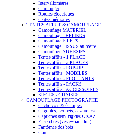
Intervallomètres
Camranger
Rotules électriques
Cartes mémoires
TENTES AFFUT & CAMOUFLAGE
Camouflage MATERIEL
Camouflage TREPIEDS
Camouflage FILETS
Camouflage TISSUS au mètre
Camouflage ADHESIFS
Tentes affûts - 1 PLACE
Tentes affûts - 2 PLACES
Tentes affûts - POP-UP
Tentes affûts - MOBILES
Tentes affûts - FLOTTANTS
Tentes affûts - PACKS
Tentes affûts - ACCESSOIRES
SIEGES / CHAISES
CAMOUFLAGE PHOTOGRAPHE
Cache-cols & écharpes
Cagoules, bonnets, casquettes
Capuches semi-rigides OXAZ
Ensembles (veste+pantalon)
Fantômes des bois
Gants