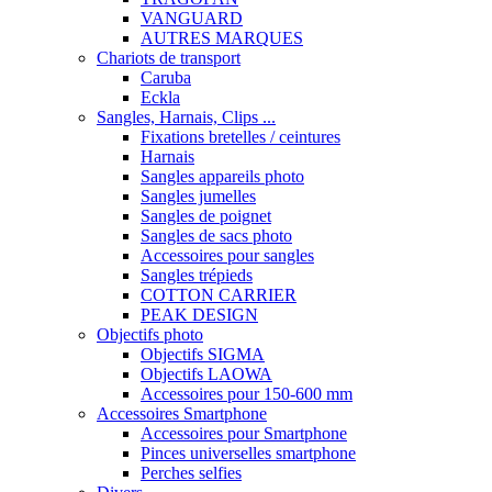
VANGUARD
AUTRES MARQUES
Chariots de transport
Caruba
Eckla
Sangles, Harnais, Clips ...
Fixations bretelles / ceintures
Harnais
Sangles appareils photo
Sangles jumelles
Sangles de poignet
Sangles de sacs photo
Accessoires pour sangles
Sangles trépieds
COTTON CARRIER
PEAK DESIGN
Objectifs photo
Objectifs SIGMA
Objectifs LAOWA
Accessoires pour 150-600 mm
Accessoires Smartphone
Accessoires pour Smartphone
Pinces universelles smartphone
Perches selfies