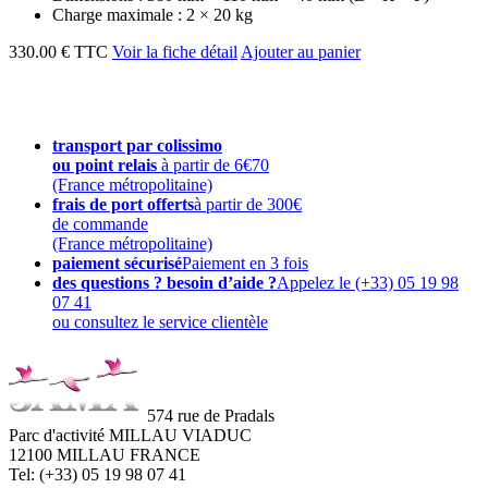
Charge maximale : 2 × 20 kg
330.00 € TTC
Voir la fiche détail
Ajouter au panier
transport par colissimo
ou point relais
à partir de 6€70
(France métropolitaine)
frais de port offerts
à partir de 300€
de commande
(France métropolitaine)
paiement sécurisé
Paiement en 3 fois
des questions ? besoin d’aide ?
Appelez le (+33) 05 19 98
07 41
ou consultez le service clientèle
574 rue de Pradals
Parc d'activité MILLAU VIADUC
12100 MILLAU FRANCE
Tel: (+33) 05 19 98 07 41