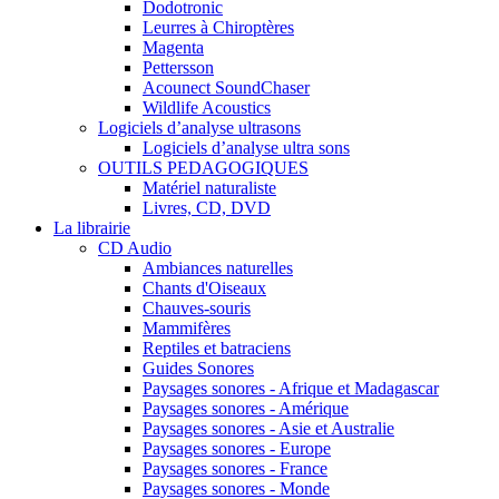
Dodotronic
Leurres à Chiroptères
Magenta
Pettersson
Acounect SoundChaser
Wildlife Acoustics
Logiciels d’analyse ultrasons
Logiciels d’analyse ultra sons
OUTILS PEDAGOGIQUES
Matériel naturaliste
Livres, CD, DVD
La librairie
CD Audio
Ambiances naturelles
Chants d'Oiseaux
Chauves-souris
Mammifères
Reptiles et batraciens
Guides Sonores
Paysages sonores - Afrique et Madagascar
Paysages sonores - Amérique
Paysages sonores - Asie et Australie
Paysages sonores - Europe
Paysages sonores - France
Paysages sonores - Monde