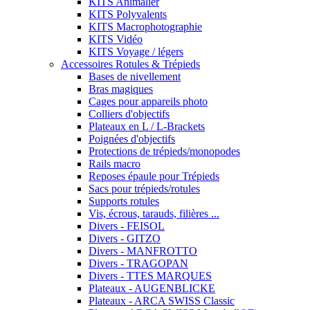
KITS Animalier
KITS Polyvalents
KITS Macrophotographie
KITS Vidéo
KITS Voyage / légers
Accessoires Rotules & Trépieds
Bases de nivellement
Bras magiques
Cages pour appareils photo
Colliers d'objectifs
Plateaux en L / L-Brackets
Poignées d'objectifs
Protections de trépieds/monopodes
Rails macro
Reposes épaule pour Trépieds
Sacs pour trépieds/rotules
Supports rotules
Vis, écrous, tarauds, filières ...
Divers - FEISOL
Divers - GITZO
Divers - MANFROTTO
Divers - TRAGOPAN
Divers - TTES MARQUES
Plateaux - AUGENBLICKE
Plateaux - ARCA SWISS Classic