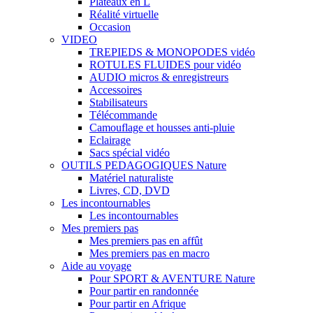
Plateaux en L
Réalité virtuelle
Occasion
VIDEO
TREPIEDS & MONOPODES vidéo
ROTULES FLUIDES pour vidéo
AUDIO micros & enregistreurs
Accessoires
Stabilisateurs
Télécommande
Camouflage et housses anti-pluie
Eclairage
Sacs spécial vidéo
OUTILS PEDAGOGIQUES Nature
Matériel naturaliste
Livres, CD, DVD
Les incontournables
Les incontournables
Mes premiers pas
Mes premiers pas en affût
Mes premiers pas en macro
Aide au voyage
Pour SPORT & AVENTURE Nature
Pour partir en randonnée
Pour partir en Afrique