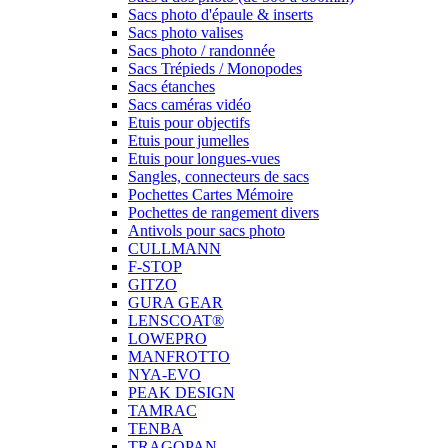
Sacs photo d'épaule & inserts
Sacs photo valises
Sacs photo / randonnée
Sacs Trépieds / Monopodes
Sacs étanches
Sacs caméras vidéo
Etuis pour objectifs
Etuis pour jumelles
Etuis pour longues-vues
Sangles, connecteurs de sacs
Pochettes Cartes Mémoire
Pochettes de rangement divers
Antivols pour sacs photo
CULLMANN
F-STOP
GITZO
GURA GEAR
LENSCOAT®
LOWEPRO
MANFROTTO
NYA-EVO
PEAK DESIGN
TAMRAC
TENBA
TRAGOPAN