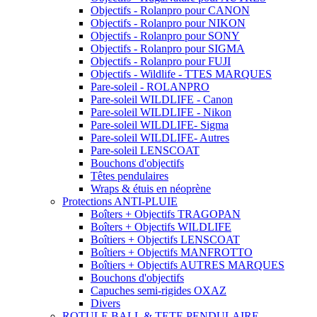
Objectifs - Rolanpro pour CANON
Objectifs - Rolanpro pour NIKON
Objectifs - Rolanpro pour SONY
Objectifs - Rolanpro pour SIGMA
Objectifs - Rolanpro pour FUJI
Objectifs - Wildlife - TTES MARQUES
Pare-soleil - ROLANPRO
Pare-soleil WILDLIFE - Canon
Pare-soleil WILDLIFE - Nikon
Pare-soleil WILDLIFE- Sigma
Pare-soleil WILDLIFE- Autres
Pare-soleil LENSCOAT
Bouchons d'objectifs
Têtes pendulaires
Wraps & étuis en néoprène
Protections ANTI-PLUIE
Boîters + Objectifs TRAGOPAN
Boîters + Objectifs WILDLIFE
Boîtiers + Objectifs LENSCOAT
Boîtiers + Objectifs MANFROTTO
Boîtiers + Objectifs AUTRES MARQUES
Bouchons d'objectifs
Capuches semi-rigides OXAZ
Divers
ROTULE BALL & TETE PENDULAIRE