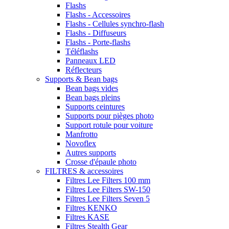
Flashs
Flashs - Accessoires
Flashs - Cellules synchro-flash
Flashs - Diffuseurs
Flashs - Porte-flashs
Téléflashs
Panneaux LED
Réflecteurs
Supports & Bean bags
Bean bags vides
Bean bags pleins
Supports ceintures
Supports pour pièges photo
Support rotule pour voiture
Manfrotto
Novoflex
Autres supports
Crosse d'épaule photo
FILTRES & accessoires
Filtres Lee Filters 100 mm
Filtres Lee Filters SW-150
Filtres Lee Filters Seven 5
Filtres KENKO
Filtres KASE
Filtres Stealth Gear