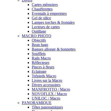
Divers
Cartes mémoires
Chaufferettes
Eventails à empreintes
Gel de silice
Lampes torches & frontales
Lecteurs de cartes
Outillage
MACRO PHOTO
Objectifs
Bean bags
Bagues allonge & bonnettes
Soufflets
Rails Macro
Réflecteurs
Pinces à fleurs
Eclairage
Trépieds Macro
Livres sur la Macro
Divers accessoires
MANFROTTO / Macro
NOVOFLEX / Macro
UNILOC / Macro
PANORAMIQUE
Têtes panoramiques