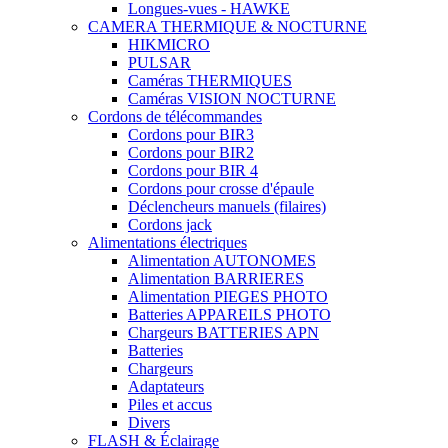
Longues-vues - HAWKE
CAMERA THERMIQUE & NOCTURNE
HIKMICRO
PULSAR
Caméras THERMIQUES
Caméras VISION NOCTURNE
Cordons de télécommandes
Cordons pour BIR3
Cordons pour BIR2
Cordons pour BIR 4
Cordons pour crosse d'épaule
Déclencheurs manuels (filaires)
Cordons jack
Alimentations électriques
Alimentation AUTONOMES
Alimentation BARRIERES
Alimentation PIEGES PHOTO
Batteries APPAREILS PHOTO
Chargeurs BATTERIES APN
Batteries
Chargeurs
Adaptateurs
Piles et accus
Divers
FLASH & Éclairage