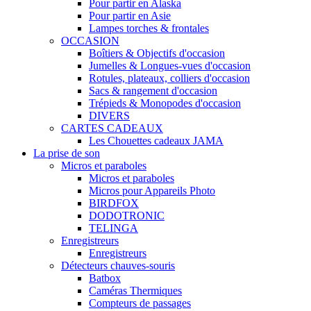
Pour partir en Alaska
Pour partir en Asie
Lampes torches & frontales
OCCASION
Boîtiers & Objectifs d'occasion
Jumelles & Longues-vues d'occasion
Rotules, plateaux, colliers d'occasion
Sacs & rangement d'occasion
Trépieds & Monopodes d'occasion
DIVERS
CARTES CADEAUX
Les Chouettes cadeaux JAMA
La prise de son
Micros et paraboles
Micros et paraboles
Micros pour Appareils Photo
BIRDFOX
DODOTRONIC
TELINGA
Enregistreurs
Enregistreurs
Détecteurs chauves-souris
Batbox
Caméras Thermiques
Compteurs de passages