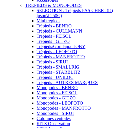
Accessoires
TREPIEDS & MONOPODES
SELECTION : Trépieds PAS CHER !!!! (
jusqu'à 250€ )
Mini trépieds
Trépieds - BENRO
Trépieds - CULLMANN
Trépieds - FEISOL
Trépieds - GITZO
Trépieds/Gorillapod JOBY
Trépieds - LEOFOTO
Trépieds - MANFROTTO
Trépieds - SIRUI
Trépieds - SMALLRIG
Trépieds - STARBLITZ
Trépieds - UNILOC
Trépieds - AUTRES MARQUES
Monopodes - BENRO
Monopodes - FEISOL
Monopodes - GITZO
Monopodes - LEOFOTO
Monopodes - MANFROTTO
Monopodes - SIRUI
Colonnes centrales
KITS Observation