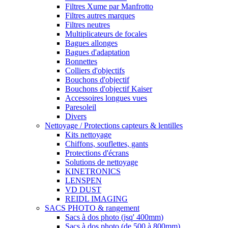
Filtres Xume par Manfrotto
Filtres autres marques
Filtres neutres
Multiplicateurs de focales
Bagues allonges
Bagues d'adaptation
Bonnettes
Colliers d'objectifs
Bouchons d'objectif
Bouchons d'objectif Kaiser
Accessoires longues vues
Paresoleil
Divers
Nettoyage / Protections capteurs & lentilles
Kits nettoyage
Chiffons, souflettes, gants
Protections d'écrans
Solutions de nettoyage
KINETRONICS
LENSPEN
VD DUST
REIDL IMAGING
SACS PHOTO & rangement
Sacs à dos photo (jsq' 400mm)
Sacs à dos photo (de 500 à 800mm)