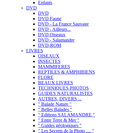
Enfants
DVD
DVD
DVD Faune
DVD - La France Sauvage
DVD - Ailleurs...
DVD Oiseaux
DVD - Salamandre
DVD-ROM
LIVRES
OISEAUX
INSECTES
MAMMIFERES
REPTILES & AMPHIBIENS
FLORE
BEAUX LIVRES
TECHNIQUES PHOTOS
GUIDES NATURALISTES
AUTRES, DIVERS ...
" Balade Nature "
" Belles Balades "
" Editions SALAMANDRE "
" Entre Terre & Mer "
" Guides géologiques "
" Les Secrets de la Photo .... "