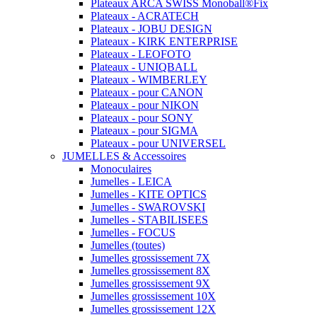
Plateaux ARCA SWISS Monoball®Fix
Plateaux - ACRATECH
Plateaux - JOBU DESIGN
Plateaux - KIRK ENTERPRISE
Plateaux - LEOFOTO
Plateaux - UNIQBALL
Plateaux - WIMBERLEY
Plateaux - pour CANON
Plateaux - pour NIKON
Plateaux - pour SONY
Plateaux - pour SIGMA
Plateaux - pour UNIVERSEL
JUMELLES & Accessoires
Monoculaires
Jumelles - LEICA
Jumelles - KITE OPTICS
Jumelles - SWAROVSKI
Jumelles - STABILISEES
Jumelles - FOCUS
Jumelles (toutes)
Jumelles grossissement 7X
Jumelles grossissement 8X
Jumelles grossissement 9X
Jumelles grossissement 10X
Jumelles grossissement 12X