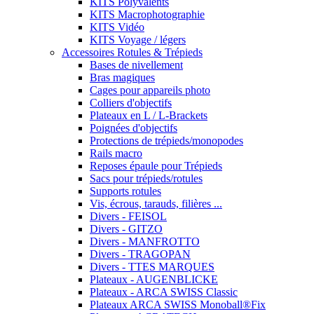
KITS Polyvalents
KITS Macrophotographie
KITS Vidéo
KITS Voyage / légers
Accessoires Rotules & Trépieds
Bases de nivellement
Bras magiques
Cages pour appareils photo
Colliers d'objectifs
Plateaux en L / L-Brackets
Poignées d'objectifs
Protections de trépieds/monopodes
Rails macro
Reposes épaule pour Trépieds
Sacs pour trépieds/rotules
Supports rotules
Vis, écrous, tarauds, filières ...
Divers - FEISOL
Divers - GITZO
Divers - MANFROTTO
Divers - TRAGOPAN
Divers - TTES MARQUES
Plateaux - AUGENBLICKE
Plateaux - ARCA SWISS Classic
Plateaux ARCA SWISS Monoball®Fix