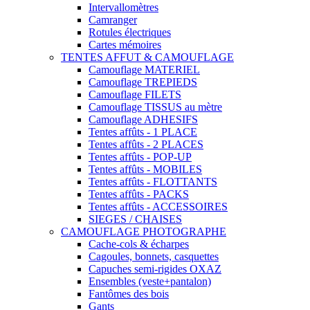
Intervallomètres
Camranger
Rotules électriques
Cartes mémoires
TENTES AFFUT & CAMOUFLAGE
Camouflage MATERIEL
Camouflage TREPIEDS
Camouflage FILETS
Camouflage TISSUS au mètre
Camouflage ADHESIFS
Tentes affûts - 1 PLACE
Tentes affûts - 2 PLACES
Tentes affûts - POP-UP
Tentes affûts - MOBILES
Tentes affûts - FLOTTANTS
Tentes affûts - PACKS
Tentes affûts - ACCESSOIRES
SIEGES / CHAISES
CAMOUFLAGE PHOTOGRAPHE
Cache-cols & écharpes
Cagoules, bonnets, casquettes
Capuches semi-rigides OXAZ
Ensembles (veste+pantalon)
Fantômes des bois
Gants