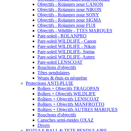
Objectifs - Rolanpro pour CANON
Objectifs - Rolanpro pour NIKON
Objectifs - Rolanpro pour SONY
Objectifs - Rolanpro pour SIGMA
Objectifs - Rolanpro pour FUJI
Objectifs - Wildlife - TTES MARQUES
Pare-soleil - ROLANPRO
Pare-soleil WILDLIFE - Canon
Pare-soleil WILDLIFE - Nikon
Pare-soleil WILDLIFE- Sigma
Pare-soleil WILDLIFE- Autres
Pare-soleil LENSCOAT
Bouchons d'objectifs
Têtes pendulaires
Wraps & étuis en néoprène
Protections ANTI-PLUIE
Boîters + Objectifs TRAGOPAN
Boîters + Objectifs WILDLIFE
Boîtiers + Objectifs LENSCOAT
Boîtiers + Objectifs MANFROTTO
Boîtiers + Objectifs AUTRES MARQUES
Bouchons d'objectifs
Capuches semi-rigides OXAZ
Divers
ROTULE BALL & TETE PENDULAIRE