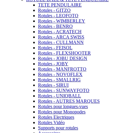
TETE PENDULAIRE
Rotules - GITZO
Rotules - LEOFOTO
Rotules - WIMBERLEY
Rotules - BENRO
Rotules - ACRATECH
Rotules - ARCA SWISS
Rotules - CULLMANN
Rotules - FEISOL
Rotules - FLEXSHOOTER
Rotules - JOBU DESIGN
Rotules - JOBY
Rotules - MANFROTTO
Rotules - NOVOFLEX
Rotules - SMALLRIG
Rotules - SIRUI
Rotules - SUNWAYFOTO
Rotules - UNIQBALL
Rotules - AUTRES MARQUES
Rotules pour longues-vues
Rotules pour Monopodes
Rotules Electriques
Rotules Vidéo
Supports pour rotules