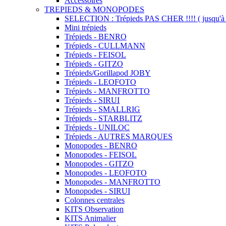
Accessoires
TREPIEDS & MONOPODES
SELECTION : Trépieds PAS CHER !!!! ( jusqu'à 
Mini trépieds
Trépieds - BENRO
Trépieds - CULLMANN
Trépieds - FEISOL
Trépieds - GITZO
Trépieds/Gorillapod JOBY
Trépieds - LEOFOTO
Trépieds - MANFROTTO
Trépieds - SIRUI
Trépieds - SMALLRIG
Trépieds - STARBLITZ
Trépieds - UNILOC
Trépieds - AUTRES MARQUES
Monopodes - BENRO
Monopodes - FEISOL
Monopodes - GITZO
Monopodes - LEOFOTO
Monopodes - MANFROTTO
Monopodes - SIRUI
Colonnes centrales
KITS Observation
KITS Animalier