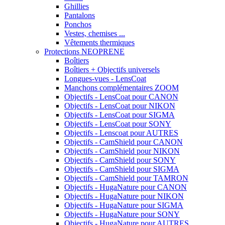
Ghillies
Pantalons
Ponchos
Vestes, chemises ...
Vêtements thermiques
Protections NEOPRENE
Boîtiers
Boîtiers + Objectifs universels
Longues-vues - LensCoat
Manchons complémentaires ZOOM
Objectifs - LensCoat pour CANON
Objectifs - LensCoat pour NIKON
Objectifs - LensCoat pour SIGMA
Objectifs - LensCoat pour SONY
Objectifs - Lenscoat pour AUTRES
Objectifs - CamShield pour CANON
Objectifs - CamShield pour NIKON
Objectifs - CamShield pour SONY
Objectifs - CamShield pour SIGMA
Objectifs - CamShield pour TAMRON
Objectifs - HugaNature pour CANON
Objectifs - HugaNature pour NIKON
Objectifs - HugaNature pour SIGMA
Objectifs - HugaNature pour SONY
Objectifs - HugaNature pour AUTRES