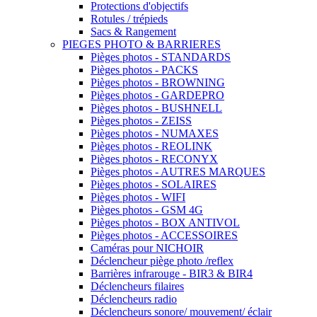
Protections d'objectifs
Rotules / trépieds
Sacs & Rangement
PIEGES PHOTO & BARRIERES
Pièges photos - STANDARDS
Pièges photos - PACKS
Pièges photos - BROWNING
Pièges photos - GARDEPRO
Pièges photos - BUSHNELL
Pièges photos - ZEISS
Pièges photos - NUMAXES
Pièges photos - REOLINK
Pièges photos - RECONYX
Pièges photos - AUTRES MARQUES
Pièges photos - SOLAIRES
Pièges photos - WIFI
Pièges photos - GSM 4G
Pièges photos - BOX ANTIVOL
Pièges photos - ACCESSOIRES
Caméras pour NICHOIR
Déclencheur piège photo /reflex
Barrières infrarouge - BIR3 & BIR4
Déclencheurs filaires
Déclencheurs radio
Déclencheurs sonore/ mouvement/ éclair