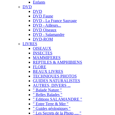
Enfants
DVD
DVD
DVD Faune
DVD - La France Sauvage
DVD - Ailleurs...
DVD Oiseaux
DVD - Salamandre
DVD-ROM
LIVRES
OISEAUX
INSECTES
MAMMIFERES
REPTILES & AMPHIBIENS
FLORE
BEAUX LIVRES
TECHNIQUES PHOTOS
GUIDES NATURALISTES
AUTRES, DIVERS ...
" Balade Nature "
" Belles Balades "
" Editions SALAMANDRE "
" Entre Terre & Mer "
" Guides géologiques "
" Les Secrets de la Photo .... "