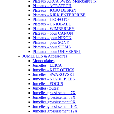
Plateaux ARCA SWISS Monoball®Fix
Plateaux - ACRATECH
Plateaux - JOBU DESIGN
Plateaux - KIRK ENTERPRISE
Plateaux - LEOFOTO
Plateaux - UNIQBALL
Plateaux - WIMBERLEY
Plateaux - pour CANON
Plateaux - pour NIKON
Plateaux - pour SONY
Plateaux - pour SIGMA
Plateaux - pour UNIVERSEL
JUMELLES & Accessoires
Monoculaires
Jumelles - LEICA
Jumelles - KITE OPTICS
Jumelles - SWAROVSKI
Jumelles - STABILISEES
Jumelles - FOCUS
Jumelles (toutes)
Jumelles grossissement 7X
Jumelles grossissement 8X
Jumelles grossissement 9X
Jumelles grossissement 10X
Jumelles grossissement 12X