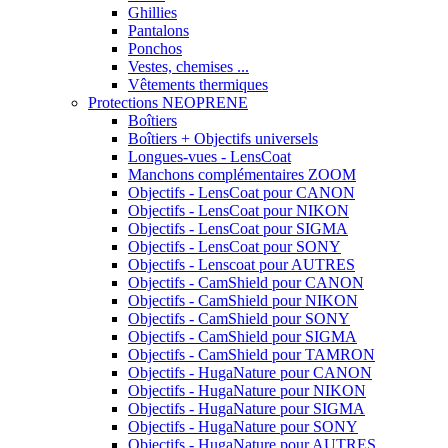
Ghillies
Pantalons
Ponchos
Vestes, chemises ...
Vêtements thermiques
Protections NEOPRENE
Boîtiers
Boîtiers + Objectifs universels
Longues-vues - LensCoat
Manchons complémentaires ZOOM
Objectifs - LensCoat pour CANON
Objectifs - LensCoat pour NIKON
Objectifs - LensCoat pour SIGMA
Objectifs - LensCoat pour SONY
Objectifs - Lenscoat pour AUTRES
Objectifs - CamShield pour CANON
Objectifs - CamShield pour NIKON
Objectifs - CamShield pour SONY
Objectifs - CamShield pour SIGMA
Objectifs - CamShield pour TAMRON
Objectifs - HugaNature pour CANON
Objectifs - HugaNature pour NIKON
Objectifs - HugaNature pour SIGMA
Objectifs - HugaNature pour SONY
Objectifs - HugaNature pour AUTRES