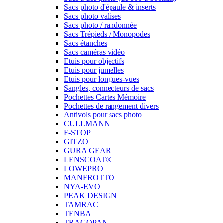
Sacs photo d'épaule & inserts
Sacs photo valises
Sacs photo / randonnée
Sacs Trépieds / Monopodes
Sacs étanches
Sacs caméras vidéo
Etuis pour objectifs
Etuis pour jumelles
Etuis pour longues-vues
Sangles, connecteurs de sacs
Pochettes Cartes Mémoire
Pochettes de rangement divers
Antivols pour sacs photo
CULLMANN
F-STOP
GITZO
GURA GEAR
LENSCOAT®
LOWEPRO
MANFROTTO
NYA-EVO
PEAK DESIGN
TAMRAC
TENBA
TRAGOPAN