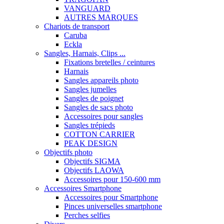
VANGUARD
AUTRES MARQUES
Chariots de transport
Caruba
Eckla
Sangles, Harnais, Clips ...
Fixations bretelles / ceintures
Harnais
Sangles appareils photo
Sangles jumelles
Sangles de poignet
Sangles de sacs photo
Accessoires pour sangles
Sangles trépieds
COTTON CARRIER
PEAK DESIGN
Objectifs photo
Objectifs SIGMA
Objectifs LAOWA
Accessoires pour 150-600 mm
Accessoires Smartphone
Accessoires pour Smartphone
Pinces universelles smartphone
Perches selfies