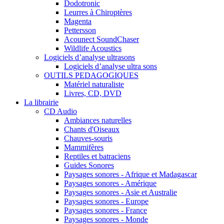
Dodotronic
Leurres à Chiroptères
Magenta
Pettersson
Acounect SoundChaser
Wildlife Acoustics
Logiciels d’analyse ultrasons
Logiciels d’analyse ultra sons
OUTILS PEDAGOGIQUES
Matériel naturaliste
Livres, CD, DVD
La librairie
CD Audio
Ambiances naturelles
Chants d'Oiseaux
Chauves-souris
Mammifères
Reptiles et batraciens
Guides Sonores
Paysages sonores - Afrique et Madagascar
Paysages sonores - Amérique
Paysages sonores - Asie et Australie
Paysages sonores - Europe
Paysages sonores - France
Paysages sonores - Monde