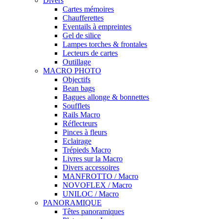
Divers
Cartes mémoires
Chaufferettes
Eventails à empreintes
Gel de silice
Lampes torches & frontales
Lecteurs de cartes
Outillage
MACRO PHOTO
Objectifs
Bean bags
Bagues allonge & bonnettes
Soufflets
Rails Macro
Réflecteurs
Pinces à fleurs
Eclairage
Trépieds Macro
Livres sur la Macro
Divers accessoires
MANFROTTO / Macro
NOVOFLEX / Macro
UNILOC / Macro
PANORAMIQUE
Têtes panoramiques