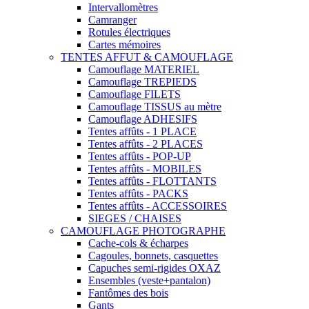
Intervallomètres
Camranger
Rotules électriques
Cartes mémoires
TENTES AFFUT & CAMOUFLAGE
Camouflage MATERIEL
Camouflage TREPIEDS
Camouflage FILETS
Camouflage TISSUS au mètre
Camouflage ADHESIFS
Tentes affûts - 1 PLACE
Tentes affûts - 2 PLACES
Tentes affûts - POP-UP
Tentes affûts - MOBILES
Tentes affûts - FLOTTANTS
Tentes affûts - PACKS
Tentes affûts - ACCESSOIRES
SIEGES / CHAISES
CAMOUFLAGE PHOTOGRAPHE
Cache-cols & écharpes
Cagoules, bonnets, casquettes
Capuches semi-rigides OXAZ
Ensembles (veste+pantalon)
Fantômes des bois
Gants