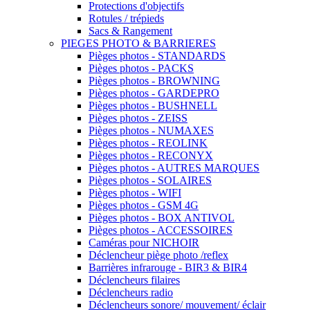
Protections d'objectifs
Rotules / trépieds
Sacs & Rangement
PIEGES PHOTO & BARRIERES
Pièges photos - STANDARDS
Pièges photos - PACKS
Pièges photos - BROWNING
Pièges photos - GARDEPRO
Pièges photos - BUSHNELL
Pièges photos - ZEISS
Pièges photos - NUMAXES
Pièges photos - REOLINK
Pièges photos - RECONYX
Pièges photos - AUTRES MARQUES
Pièges photos - SOLAIRES
Pièges photos - WIFI
Pièges photos - GSM 4G
Pièges photos - BOX ANTIVOL
Pièges photos - ACCESSOIRES
Caméras pour NICHOIR
Déclencheur piège photo /reflex
Barrières infrarouge - BIR3 & BIR4
Déclencheurs filaires
Déclencheurs radio
Déclencheurs sonore/ mouvement/ éclair