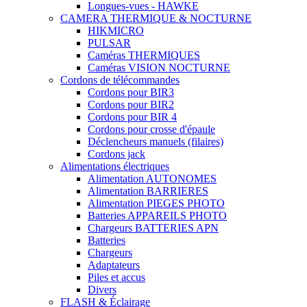
Longues-vues - HAWKE
CAMERA THERMIQUE & NOCTURNE
HIKMICRO
PULSAR
Caméras THERMIQUES
Caméras VISION NOCTURNE
Cordons de télécommandes
Cordons pour BIR3
Cordons pour BIR2
Cordons pour BIR 4
Cordons pour crosse d'épaule
Déclencheurs manuels (filaires)
Cordons jack
Alimentations électriques
Alimentation AUTONOMES
Alimentation BARRIERES
Alimentation PIEGES PHOTO
Batteries APPAREILS PHOTO
Chargeurs BATTERIES APN
Batteries
Chargeurs
Adaptateurs
Piles et accus
Divers
FLASH & Éclairage