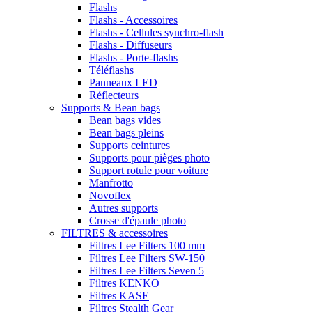
Flashs
Flashs - Accessoires
Flashs - Cellules synchro-flash
Flashs - Diffuseurs
Flashs - Porte-flashs
Téléflashs
Panneaux LED
Réflecteurs
Supports & Bean bags
Bean bags vides
Bean bags pleins
Supports ceintures
Supports pour pièges photo
Support rotule pour voiture
Manfrotto
Novoflex
Autres supports
Crosse d'épaule photo
FILTRES & accessoires
Filtres Lee Filters 100 mm
Filtres Lee Filters SW-150
Filtres Lee Filters Seven 5
Filtres KENKO
Filtres KASE
Filtres Stealth Gear