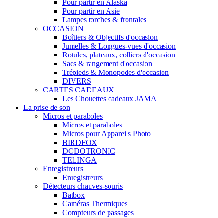
Pour partir en Alaska
Pour partir en Asie
Lampes torches & frontales
OCCASION
Boîtiers & Objectifs d'occasion
Jumelles & Longues-vues d'occasion
Rotules, plateaux, colliers d'occasion
Sacs & rangement d'occasion
Trépieds & Monopodes d'occasion
DIVERS
CARTES CADEAUX
Les Chouettes cadeaux JAMA
La prise de son
Micros et paraboles
Micros et paraboles
Micros pour Appareils Photo
BIRDFOX
DODOTRONIC
TELINGA
Enregistreurs
Enregistreurs
Détecteurs chauves-souris
Batbox
Caméras Thermiques
Compteurs de passages