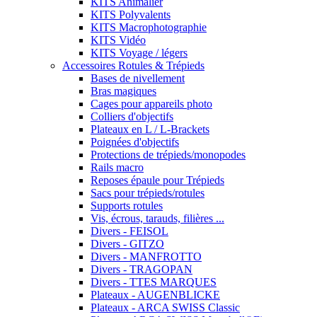
KITS Animalier
KITS Polyvalents
KITS Macrophotographie
KITS Vidéo
KITS Voyage / légers
Accessoires Rotules & Trépieds
Bases de nivellement
Bras magiques
Cages pour appareils photo
Colliers d'objectifs
Plateaux en L / L-Brackets
Poignées d'objectifs
Protections de trépieds/monopodes
Rails macro
Reposes épaule pour Trépieds
Sacs pour trépieds/rotules
Supports rotules
Vis, écrous, tarauds, filières ...
Divers - FEISOL
Divers - GITZO
Divers - MANFROTTO
Divers - TRAGOPAN
Divers - TTES MARQUES
Plateaux - AUGENBLICKE
Plateaux - ARCA SWISS Classic