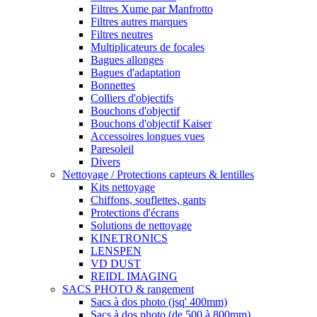
Filtres Xume par Manfrotto
Filtres autres marques
Filtres neutres
Multiplicateurs de focales
Bagues allonges
Bagues d'adaptation
Bonnettes
Colliers d'objectifs
Bouchons d'objectif
Bouchons d'objectif Kaiser
Accessoires longues vues
Paresoleil
Divers
Nettoyage / Protections capteurs & lentilles
Kits nettoyage
Chiffons, souflettes, gants
Protections d'écrans
Solutions de nettoyage
KINETRONICS
LENSPEN
VD DUST
REIDL IMAGING
SACS PHOTO & rangement
Sacs à dos photo (jsq' 400mm)
Sacs à dos photo (de 500 à 800mm)