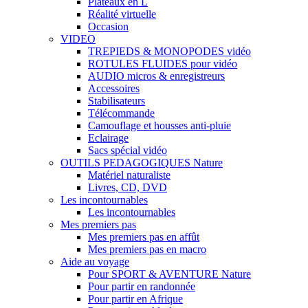
Plateaux en L
Réalité virtuelle
Occasion
VIDEO
TREPIEDS & MONOPODES vidéo
ROTULES FLUIDES pour vidéo
AUDIO micros & enregistreurs
Accessoires
Stabilisateurs
Télécommande
Camouflage et housses anti-pluie
Eclairage
Sacs spécial vidéo
OUTILS PEDAGOGIQUES Nature
Matériel naturaliste
Livres, CD, DVD
Les incontournables
Les incontournables
Mes premiers pas
Mes premiers pas en affût
Mes premiers pas en macro
Aide au voyage
Pour SPORT & AVENTURE Nature
Pour partir en randonnée
Pour partir en Afrique