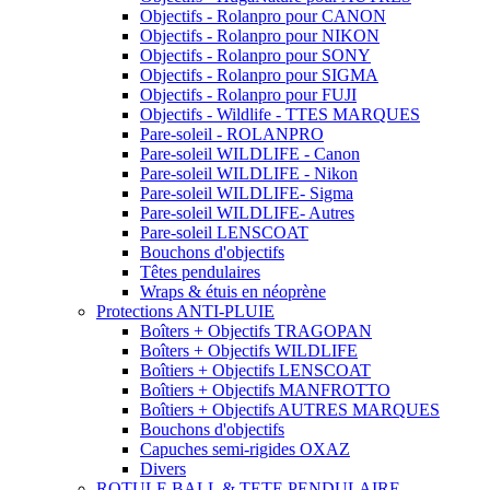
Objectifs - Rolanpro pour CANON
Objectifs - Rolanpro pour NIKON
Objectifs - Rolanpro pour SONY
Objectifs - Rolanpro pour SIGMA
Objectifs - Rolanpro pour FUJI
Objectifs - Wildlife - TTES MARQUES
Pare-soleil - ROLANPRO
Pare-soleil WILDLIFE - Canon
Pare-soleil WILDLIFE - Nikon
Pare-soleil WILDLIFE- Sigma
Pare-soleil WILDLIFE- Autres
Pare-soleil LENSCOAT
Bouchons d'objectifs
Têtes pendulaires
Wraps & étuis en néoprène
Protections ANTI-PLUIE
Boîters + Objectifs TRAGOPAN
Boîters + Objectifs WILDLIFE
Boîtiers + Objectifs LENSCOAT
Boîtiers + Objectifs MANFROTTO
Boîtiers + Objectifs AUTRES MARQUES
Bouchons d'objectifs
Capuches semi-rigides OXAZ
Divers
ROTULE BALL & TETE PENDULAIRE