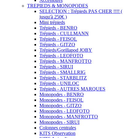
Accessoires
TREPIEDS & MONOPODES
SELECTION : Trépieds PAS CHER !!!! (
jusqu'à 250€ )
Mini trépieds
Trépieds - BENRO
Trépieds - CULLMANN
Trépieds - FEISOL
Trépieds - GITZO
Trépieds/Gorillapod JOBY
Trépieds - LEOFOTO
Trépieds - MANFROTTO
Trépieds - SIRUI
Trépieds - SMALLRIG
Trépieds - STARBLITZ
Trépieds - UNILOC
Trépieds - AUTRES MARQUES
Monopodes - BENRO
Monopodes - FEISOL
Monopodes - GITZO
Monopodes - LEOFOTO
Monopodes - MANFROTTO
Monopodes - SIRUI
Colonnes centrales
KITS Observation