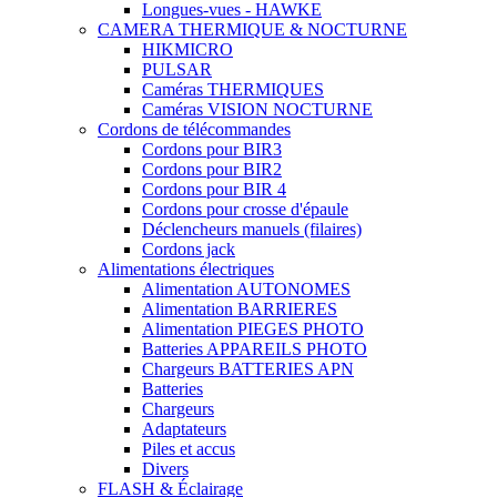
Longues-vues - HAWKE
CAMERA THERMIQUE & NOCTURNE
HIKMICRO
PULSAR
Caméras THERMIQUES
Caméras VISION NOCTURNE
Cordons de télécommandes
Cordons pour BIR3
Cordons pour BIR2
Cordons pour BIR 4
Cordons pour crosse d'épaule
Déclencheurs manuels (filaires)
Cordons jack
Alimentations électriques
Alimentation AUTONOMES
Alimentation BARRIERES
Alimentation PIEGES PHOTO
Batteries APPAREILS PHOTO
Chargeurs BATTERIES APN
Batteries
Chargeurs
Adaptateurs
Piles et accus
Divers
FLASH & Éclairage