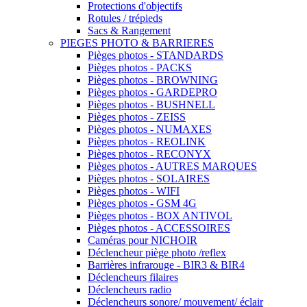
Protections d'objectifs
Rotules / trépieds
Sacs & Rangement
PIEGES PHOTO & BARRIERES
Pièges photos - STANDARDS
Pièges photos - PACKS
Pièges photos - BROWNING
Pièges photos - GARDEPRO
Pièges photos - BUSHNELL
Pièges photos - ZEISS
Pièges photos - NUMAXES
Pièges photos - REOLINK
Pièges photos - RECONYX
Pièges photos - AUTRES MARQUES
Pièges photos - SOLAIRES
Pièges photos - WIFI
Pièges photos - GSM 4G
Pièges photos - BOX ANTIVOL
Pièges photos - ACCESSOIRES
Caméras pour NICHOIR
Déclencheur piège photo /reflex
Barrières infrarouge - BIR3 & BIR4
Déclencheurs filaires
Déclencheurs radio
Déclencheurs sonore/ mouvement/ éclair