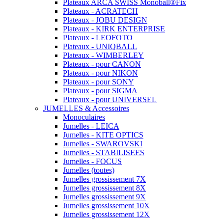
Plateaux ARCA SWISS Monoball®Fix
Plateaux - ACRATECH
Plateaux - JOBU DESIGN
Plateaux - KIRK ENTERPRISE
Plateaux - LEOFOTO
Plateaux - UNIQBALL
Plateaux - WIMBERLEY
Plateaux - pour CANON
Plateaux - pour NIKON
Plateaux - pour SONY
Plateaux - pour SIGMA
Plateaux - pour UNIVERSEL
JUMELLES & Accessoires
Monoculaires
Jumelles - LEICA
Jumelles - KITE OPTICS
Jumelles - SWAROVSKI
Jumelles - STABILISEES
Jumelles - FOCUS
Jumelles (toutes)
Jumelles grossissement 7X
Jumelles grossissement 8X
Jumelles grossissement 9X
Jumelles grossissement 10X
Jumelles grossissement 12X