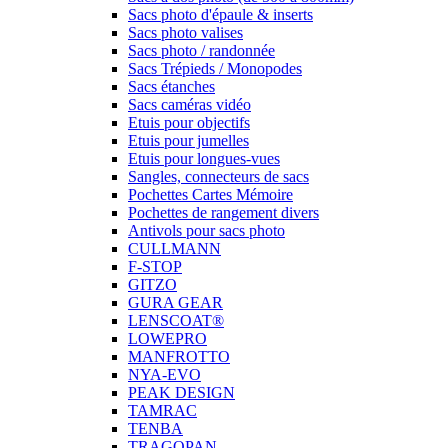
Sacs photo d'épaule & inserts
Sacs photo valises
Sacs photo / randonnée
Sacs Trépieds / Monopodes
Sacs étanches
Sacs caméras vidéo
Etuis pour objectifs
Etuis pour jumelles
Etuis pour longues-vues
Sangles, connecteurs de sacs
Pochettes Cartes Mémoire
Pochettes de rangement divers
Antivols pour sacs photo
CULLMANN
F-STOP
GITZO
GURA GEAR
LENSCOAT®
LOWEPRO
MANFROTTO
NYA-EVO
PEAK DESIGN
TAMRAC
TENBA
TRAGOPAN