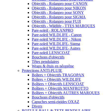
Objectifs - Rolanpro pour CANON
Objectifs - Rolanpro pour NIKON
Objectifs - Rolanpro pour SONY
Objectifs - Rolanpro pour SIGMA
Objectifs - Rolanpro pour FUJI
Objectifs - Wildlife - TTES MARQUES
Pare-soleil - ROLANPRO
Pare-soleil WILDLIFE - Canon
Pare-soleil WILDLIFE - Nikon
Pare-soleil WILDLIFE- Sigma
Pare-soleil WILDLIFE- Autres
Pare-soleil LENSCOAT
Bouchons d'objectifs
Têtes pendulaires
Wraps & étuis en néoprène
Protections ANTI-PLUIE
Boîters + Objectifs TRAGOPAN
Boîters + Objectifs WILDLIFE
Boîtiers + Objectifs LENSCOAT
Boîtiers + Objectifs MANFROTTO
Boîtiers + Objectifs AUTRES MARQUES
Bouchons d'objectifs
Capuches semi-rigides OXAZ
Divers
ROTULE BALL & TETE PENDULAIRE