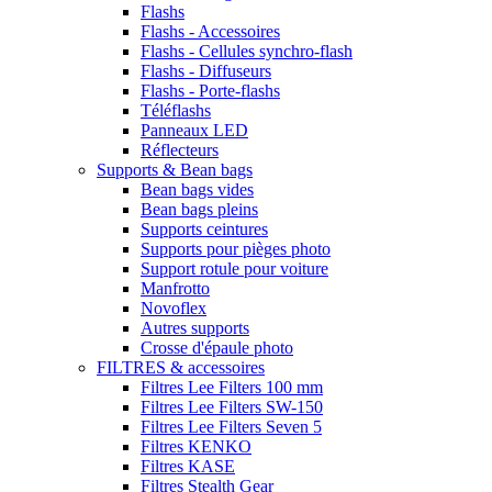
Flashs
Flashs - Accessoires
Flashs - Cellules synchro-flash
Flashs - Diffuseurs
Flashs - Porte-flashs
Téléflashs
Panneaux LED
Réflecteurs
Supports & Bean bags
Bean bags vides
Bean bags pleins
Supports ceintures
Supports pour pièges photo
Support rotule pour voiture
Manfrotto
Novoflex
Autres supports
Crosse d'épaule photo
FILTRES & accessoires
Filtres Lee Filters 100 mm
Filtres Lee Filters SW-150
Filtres Lee Filters Seven 5
Filtres KENKO
Filtres KASE
Filtres Stealth Gear