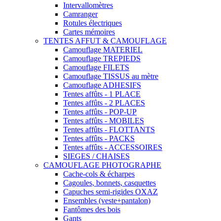
Intervallomètres
Camranger
Rotules électriques
Cartes mémoires
TENTES AFFUT & CAMOUFLAGE
Camouflage MATERIEL
Camouflage TREPIEDS
Camouflage FILETS
Camouflage TISSUS au mètre
Camouflage ADHESIFS
Tentes affûts - 1 PLACE
Tentes affûts - 2 PLACES
Tentes affûts - POP-UP
Tentes affûts - MOBILES
Tentes affûts - FLOTTANTS
Tentes affûts - PACKS
Tentes affûts - ACCESSOIRES
SIEGES / CHAISES
CAMOUFLAGE PHOTOGRAPHE
Cache-cols & écharpes
Cagoules, bonnets, casquettes
Capuches semi-rigides OXAZ
Ensembles (veste+pantalon)
Fantômes des bois
Gants