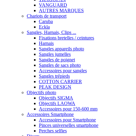
VANGUARD
AUTRES MARQUES
Chariots de transport
Caruba
Eckla
Sangles, Harnais, Clips ...
Fixations bretelles / ceintures
Harnais
Sangles appareils photo
Sangles jumelles
Sangles de poignet
Sangles de sacs photo
Accessoires pour sangles
Sangles trépieds
COTTON CARRIER
PEAK DESIGN
Objectifs photo
Objectifs SIGMA
Objectifs LAOWA
Accessoires pour 150-600 mm
Accessoires Smartphone
Accessoires pour Smartphone
Pinces universelles smartphone
Perches selfies