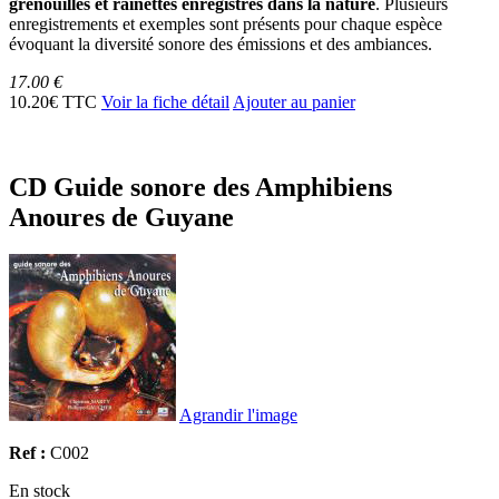
grenouilles et rainettes enregistrés dans la nature
. Plusieurs
enregistrements et exemples sont présents pour chaque espèce
évoquant la diversité sonore des émissions et des ambiances.
17.00 €
10.20€ TTC
Voir la fiche détail
Ajouter au panier
CD Guide sonore des Amphibiens
Anoures de Guyane
Agrandir l'image
Ref :
C002
En stock