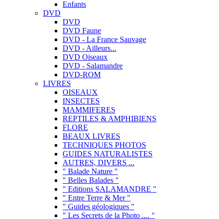
Enfants
DVD
DVD
DVD Faune
DVD - La France Sauvage
DVD - Ailleurs...
DVD Oiseaux
DVD - Salamandre
DVD-ROM
LIVRES
OISEAUX
INSECTES
MAMMIFERES
REPTILES & AMPHIBIENS
FLORE
BEAUX LIVRES
TECHNIQUES PHOTOS
GUIDES NATURALISTES
AUTRES, DIVERS ...
" Balade Nature "
" Belles Balades "
" Editions SALAMANDRE "
" Entre Terre & Mer "
" Guides géologiques "
" Les Secrets de la Photo .... "