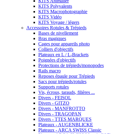
KITS Animalier
KITS Polyvalents
KITS Macrophotographie
KITS Vidéo
KITS Voyage / légers
Accessoires Rotules & Trépieds
Bases de nivellement
Bras magiques
Cages pour appareils photo
Colliers d'objectifs
Plateaux en L / L-Brackets
Poignées d'objectifs
Protections de trépieds/monopodes
Rails macro
Reposes épaule pour Trépieds
Sacs pour trépieds/rotules
Supports rotules
Vis, écrous, tarauds, filières ...
Divers - FEISOL
Divers - GITZO
Divers - MANFROTTO
Divers - TRAGOPAN
Divers - TTES MARQUES
Plateaux - AUGENBLICKE
Plateaux - ARCA SWISS Classic