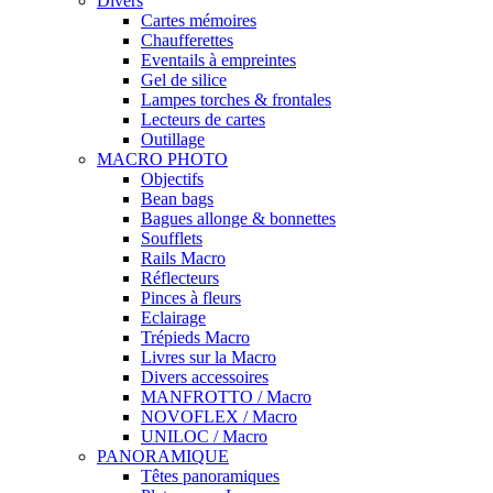
Divers
Cartes mémoires
Chaufferettes
Eventails à empreintes
Gel de silice
Lampes torches & frontales
Lecteurs de cartes
Outillage
MACRO PHOTO
Objectifs
Bean bags
Bagues allonge & bonnettes
Soufflets
Rails Macro
Réflecteurs
Pinces à fleurs
Eclairage
Trépieds Macro
Livres sur la Macro
Divers accessoires
MANFROTTO / Macro
NOVOFLEX / Macro
UNILOC / Macro
PANORAMIQUE
Têtes panoramiques