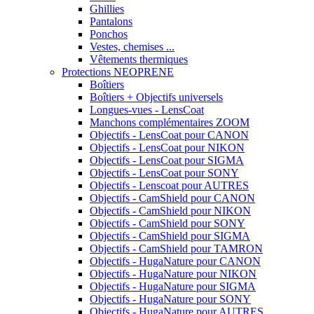
Ghillies
Pantalons
Ponchos
Vestes, chemises ...
Vêtements thermiques
Protections NEOPRENE
Boîtiers
Boîtiers + Objectifs universels
Longues-vues - LensCoat
Manchons complémentaires ZOOM
Objectifs - LensCoat pour CANON
Objectifs - LensCoat pour NIKON
Objectifs - LensCoat pour SIGMA
Objectifs - LensCoat pour SONY
Objectifs - Lenscoat pour AUTRES
Objectifs - CamShield pour CANON
Objectifs - CamShield pour NIKON
Objectifs - CamShield pour SONY
Objectifs - CamShield pour SIGMA
Objectifs - CamShield pour TAMRON
Objectifs - HugaNature pour CANON
Objectifs - HugaNature pour NIKON
Objectifs - HugaNature pour SIGMA
Objectifs - HugaNature pour SONY
Objectifs - HugaNature pour AUTRES