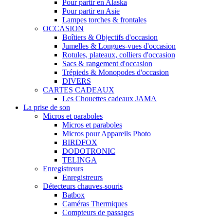
Pour partir en Alaska
Pour partir en Asie
Lampes torches & frontales
OCCASION
Boîtiers & Objectifs d'occasion
Jumelles & Longues-vues d'occasion
Rotules, plateaux, colliers d'occasion
Sacs & rangement d'occasion
Trépieds & Monopodes d'occasion
DIVERS
CARTES CADEAUX
Les Chouettes cadeaux JAMA
La prise de son
Micros et paraboles
Micros et paraboles
Micros pour Appareils Photo
BIRDFOX
DODOTRONIC
TELINGA
Enregistreurs
Enregistreurs
Détecteurs chauves-souris
Batbox
Caméras Thermiques
Compteurs de passages