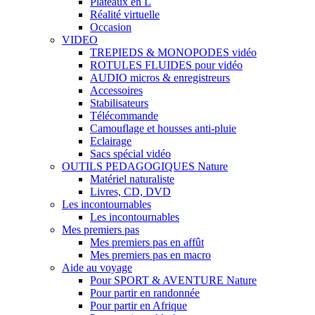
Plateaux en L
Réalité virtuelle
Occasion
VIDEO
TREPIEDS & MONOPODES vidéo
ROTULES FLUIDES pour vidéo
AUDIO micros & enregistreurs
Accessoires
Stabilisateurs
Télécommande
Camouflage et housses anti-pluie
Eclairage
Sacs spécial vidéo
OUTILS PEDAGOGIQUES Nature
Matériel naturaliste
Livres, CD, DVD
Les incontournables
Les incontournables
Mes premiers pas
Mes premiers pas en affût
Mes premiers pas en macro
Aide au voyage
Pour SPORT & AVENTURE Nature
Pour partir en randonnée
Pour partir en Afrique