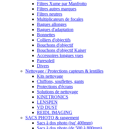
Filtres Xume par Manfrotto
Filtres autres marques
Filtres neutres
Multiplicateurs de focales
Bagues allonges
Bagues d'adaptation
Bonnettes
Colliers d'objectifs
Bouchons d'objectif
Bouchons d'objectif Kaiser
Accessoires longues vues
Paresoleil
Divers
Nettoyage / Protections capteurs & lentilles
Kits nettoyage
Chiffons, souflettes, gants
Protections d'écrans
Solutions de nettoyage
KINETRONICS
LENSPEN
VD DUST
REIDL IMAGING
SACS PHOTO & rangement
Sacs à dos photo (jsq' 400mm)
Sacs à dos photo (de 500 à 800mm)