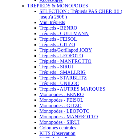
Accessoires
TREPIEDS & MONOPODES
SELECTION : Trépieds PAS CHER !!!! (
jusqu'à 250€ )
Mini trépieds
Trépieds - BENRO
Trépieds - CULLMANN
Trépieds - FEISOL
Trépieds - GITZO
Trépieds/Gorillapod JOBY
Trépieds - LEOFOTO
Trépieds - MANFROTTO
Trépieds - SIRUI
Trépieds - SMALLRIG
Trépieds - STARBLITZ
Trépieds - UNILOC
Trépieds - AUTRES MARQUES
Monopodes - BENRO
Monopodes - FEISOL
Monopodes - GITZO
Monopodes - LEOFOTO
Monopodes - MANFROTTO
Monopodes - SIRUI
Colonnes centrales
KITS Observation