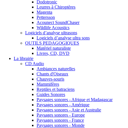
Dodotronic
Leurres à Chiroptères
Magenta
Pettersson
Acounect SoundChaser
Wildlife Acoustics
Logiciels d’analyse ultrasons
Logiciels d’analyse ultra sons
OUTILS PEDAGOGIQUES
Matériel naturaliste
Livres, CD, DVD
La librairie
CD Audio
Ambiances naturelles
Chants d'Oiseaux
Chauves-souris
Mammifères
Reptiles et batraciens
Guides Sonores
Paysages sonores - Afrique et Madagascar
Paysages sonores - Amérique
Paysages sonores - Asie et Australie
Paysages sonores - Europe
Paysages sonores - France
Paysages sonores - Monde