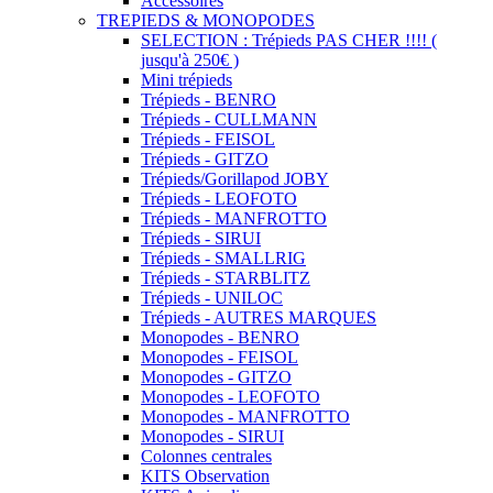
Accessoires
TREPIEDS & MONOPODES
SELECTION : Trépieds PAS CHER !!!! (
jusqu'à 250€ )
Mini trépieds
Trépieds - BENRO
Trépieds - CULLMANN
Trépieds - FEISOL
Trépieds - GITZO
Trépieds/Gorillapod JOBY
Trépieds - LEOFOTO
Trépieds - MANFROTTO
Trépieds - SIRUI
Trépieds - SMALLRIG
Trépieds - STARBLITZ
Trépieds - UNILOC
Trépieds - AUTRES MARQUES
Monopodes - BENRO
Monopodes - FEISOL
Monopodes - GITZO
Monopodes - LEOFOTO
Monopodes - MANFROTTO
Monopodes - SIRUI
Colonnes centrales
KITS Observation