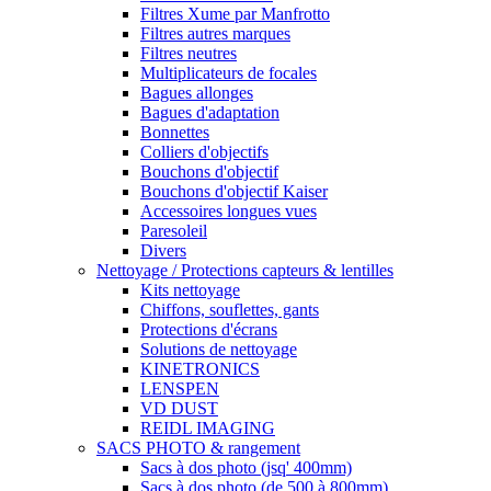
Filtres Xume par Manfrotto
Filtres autres marques
Filtres neutres
Multiplicateurs de focales
Bagues allonges
Bagues d'adaptation
Bonnettes
Colliers d'objectifs
Bouchons d'objectif
Bouchons d'objectif Kaiser
Accessoires longues vues
Paresoleil
Divers
Nettoyage / Protections capteurs & lentilles
Kits nettoyage
Chiffons, souflettes, gants
Protections d'écrans
Solutions de nettoyage
KINETRONICS
LENSPEN
VD DUST
REIDL IMAGING
SACS PHOTO & rangement
Sacs à dos photo (jsq' 400mm)
Sacs à dos photo (de 500 à 800mm)