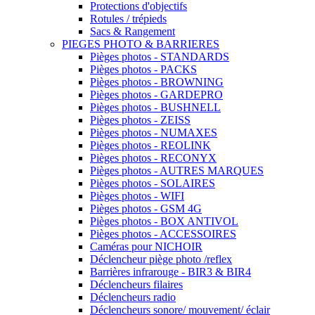
Protections d'objectifs
Rotules / trépieds
Sacs & Rangement
PIEGES PHOTO & BARRIERES
Pièges photos - STANDARDS
Pièges photos - PACKS
Pièges photos - BROWNING
Pièges photos - GARDEPRO
Pièges photos - BUSHNELL
Pièges photos - ZEISS
Pièges photos - NUMAXES
Pièges photos - REOLINK
Pièges photos - RECONYX
Pièges photos - AUTRES MARQUES
Pièges photos - SOLAIRES
Pièges photos - WIFI
Pièges photos - GSM 4G
Pièges photos - BOX ANTIVOL
Pièges photos - ACCESSOIRES
Caméras pour NICHOIR
Déclencheur piège photo /reflex
Barrières infrarouge - BIR3 & BIR4
Déclencheurs filaires
Déclencheurs radio
Déclencheurs sonore/ mouvement/ éclair