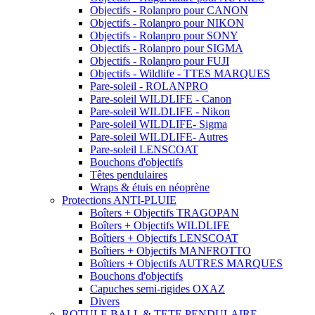
Objectifs - Rolanpro pour CANON
Objectifs - Rolanpro pour NIKON
Objectifs - Rolanpro pour SONY
Objectifs - Rolanpro pour SIGMA
Objectifs - Rolanpro pour FUJI
Objectifs - Wildlife - TTES MARQUES
Pare-soleil - ROLANPRO
Pare-soleil WILDLIFE - Canon
Pare-soleil WILDLIFE - Nikon
Pare-soleil WILDLIFE- Sigma
Pare-soleil WILDLIFE- Autres
Pare-soleil LENSCOAT
Bouchons d'objectifs
Têtes pendulaires
Wraps & étuis en néoprène
Protections ANTI-PLUIE
Boîters + Objectifs TRAGOPAN
Boîters + Objectifs WILDLIFE
Boîtiers + Objectifs LENSCOAT
Boîtiers + Objectifs MANFROTTO
Boîtiers + Objectifs AUTRES MARQUES
Bouchons d'objectifs
Capuches semi-rigides OXAZ
Divers
ROTULE BALL & TETE PENDULAIRE