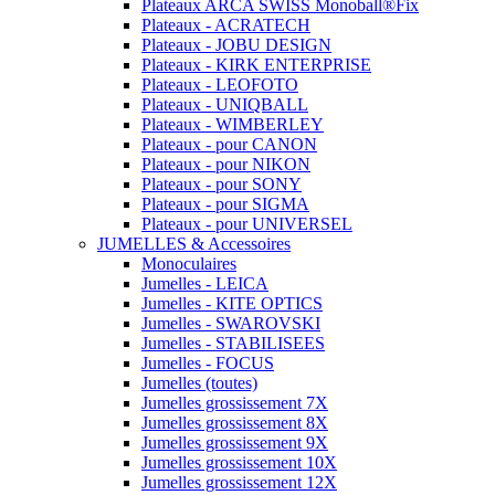
Plateaux ARCA SWISS Monoball®Fix
Plateaux - ACRATECH
Plateaux - JOBU DESIGN
Plateaux - KIRK ENTERPRISE
Plateaux - LEOFOTO
Plateaux - UNIQBALL
Plateaux - WIMBERLEY
Plateaux - pour CANON
Plateaux - pour NIKON
Plateaux - pour SONY
Plateaux - pour SIGMA
Plateaux - pour UNIVERSEL
JUMELLES & Accessoires
Monoculaires
Jumelles - LEICA
Jumelles - KITE OPTICS
Jumelles - SWAROVSKI
Jumelles - STABILISEES
Jumelles - FOCUS
Jumelles (toutes)
Jumelles grossissement 7X
Jumelles grossissement 8X
Jumelles grossissement 9X
Jumelles grossissement 10X
Jumelles grossissement 12X