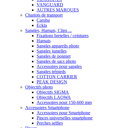
VANGUARD
AUTRES MARQUES
Chariots de transport
Caruba
Eckla
Sangles, Harnais, Clips ...
Fixations bretelles / ceintures
Harnais
Sangles appareils photo
Sangles jumelles
Sangles de poignet
Sangles de sacs photo
Accessoires pour sangles
Sangles trépieds
COTTON CARRIER
PEAK DESIGN
Objectifs photo
Objectifs SIGMA
Objectifs LAOWA
Accessoires pour 150-600 mm
Accessoires Smartphone
Accessoires pour Smartphone
Pinces universelles smartphone
Perches selfies