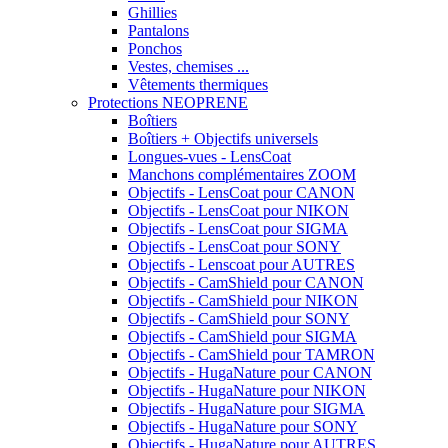
Ghillies
Pantalons
Ponchos
Vestes, chemises ...
Vêtements thermiques
Protections NEOPRENE
Boîtiers
Boîtiers + Objectifs universels
Longues-vues - LensCoat
Manchons complémentaires ZOOM
Objectifs - LensCoat pour CANON
Objectifs - LensCoat pour NIKON
Objectifs - LensCoat pour SIGMA
Objectifs - LensCoat pour SONY
Objectifs - Lenscoat pour AUTRES
Objectifs - CamShield pour CANON
Objectifs - CamShield pour NIKON
Objectifs - CamShield pour SONY
Objectifs - CamShield pour SIGMA
Objectifs - CamShield pour TAMRON
Objectifs - HugaNature pour CANON
Objectifs - HugaNature pour NIKON
Objectifs - HugaNature pour SIGMA
Objectifs - HugaNature pour SONY
Objectifs - HugaNature pour AUTRES