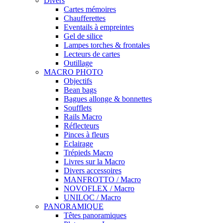
Divers
Cartes mémoires
Chaufferettes
Eventails à empreintes
Gel de silice
Lampes torches & frontales
Lecteurs de cartes
Outillage
MACRO PHOTO
Objectifs
Bean bags
Bagues allonge & bonnettes
Soufflets
Rails Macro
Réflecteurs
Pinces à fleurs
Eclairage
Trépieds Macro
Livres sur la Macro
Divers accessoires
MANFROTTO / Macro
NOVOFLEX / Macro
UNILOC / Macro
PANORAMIQUE
Têtes panoramiques