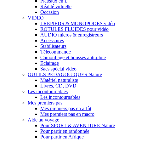
Plateaux en L
Réalité virtuelle
Occasion
VIDEO
TREPIEDS & MONOPODES vidéo
ROTULES FLUIDES pour vidéo
AUDIO micros & enregistreurs
Accessoires
Stabilisateurs
Télécommande
Camouflage et housses anti-pluie
Eclairage
Sacs spécial vidéo
OUTILS PEDAGOGIQUES Nature
Matériel naturaliste
Livres, CD, DVD
Les incontournables
Les incontournables
Mes premiers pas
Mes premiers pas en affût
Mes premiers pas en macro
Aide au voyage
Pour SPORT & AVENTURE Nature
Pour partir en randonnée
Pour partir en Afrique