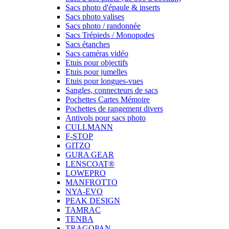
Sacs photo d'épaule & inserts
Sacs photo valises
Sacs photo / randonnée
Sacs Trépieds / Monopodes
Sacs étanches
Sacs caméras vidéo
Etuis pour objectifs
Etuis pour jumelles
Etuis pour longues-vues
Sangles, connecteurs de sacs
Pochettes Cartes Mémoire
Pochettes de rangement divers
Antivols pour sacs photo
CULLMANN
F-STOP
GITZO
GURA GEAR
LENSCOAT®
LOWEPRO
MANFROTTO
NYA-EVO
PEAK DESIGN
TAMRAC
TENBA
TRAGOPAN