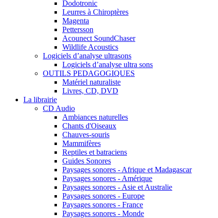
Dodotronic
Leurres à Chiroptères
Magenta
Pettersson
Acounect SoundChaser
Wildlife Acoustics
Logiciels d’analyse ultrasons
Logiciels d’analyse ultra sons
OUTILS PEDAGOGIQUES
Matériel naturaliste
Livres, CD, DVD
La librairie
CD Audio
Ambiances naturelles
Chants d'Oiseaux
Chauves-souris
Mammifères
Reptiles et batraciens
Guides Sonores
Paysages sonores - Afrique et Madagascar
Paysages sonores - Amérique
Paysages sonores - Asie et Australie
Paysages sonores - Europe
Paysages sonores - France
Paysages sonores - Monde