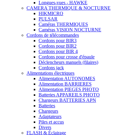
Longues-vues - HAWKE
CAMERA THERMIQUE & NOCTURNE
HIKMICRO
PULSAR
Caméras THERMIQUES
Caméras VISION NOCTURNE
Cordons de télécommandes
Cordons pour BIR3
Cordons pour BIR2
Cordons pour BIR 4
Cordons pour crosse d'épaule
Déclencheurs manuels (filaires)
Cordons jack
Alimentations électriques
Alimentation AUTONOMES
Alimentation BARRIERES
Alimentation PIEGES PHOTO
Batteries APPAREILS PHOTO
Chargeurs BATTERIES APN
Batteries
Chargeurs
Adaptateurs
Piles et accus
Divers
FLASH & Éclairage