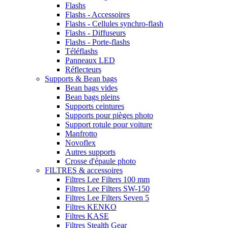
Flashs
Flashs - Accessoires
Flashs - Cellules synchro-flash
Flashs - Diffuseurs
Flashs - Porte-flashs
Téléflashs
Panneaux LED
Réflecteurs
Supports & Bean bags
Bean bags vides
Bean bags pleins
Supports ceintures
Supports pour pièges photo
Support rotule pour voiture
Manfrotto
Novoflex
Autres supports
Crosse d'épaule photo
FILTRES & accessoires
Filtres Lee Filters 100 mm
Filtres Lee Filters SW-150
Filtres Lee Filters Seven 5
Filtres KENKO
Filtres KASE
Filtres Stealth Gear