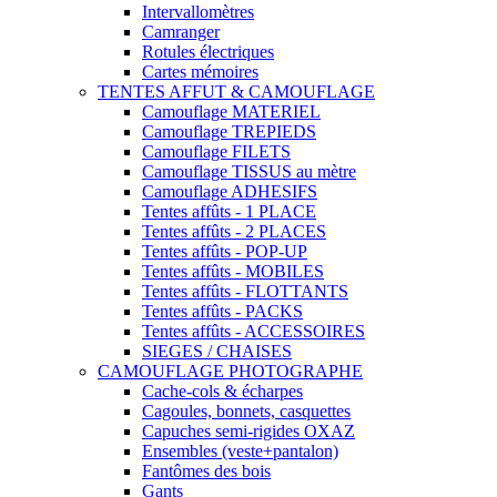
Intervallomètres
Camranger
Rotules électriques
Cartes mémoires
TENTES AFFUT & CAMOUFLAGE
Camouflage MATERIEL
Camouflage TREPIEDS
Camouflage FILETS
Camouflage TISSUS au mètre
Camouflage ADHESIFS
Tentes affûts - 1 PLACE
Tentes affûts - 2 PLACES
Tentes affûts - POP-UP
Tentes affûts - MOBILES
Tentes affûts - FLOTTANTS
Tentes affûts - PACKS
Tentes affûts - ACCESSOIRES
SIEGES / CHAISES
CAMOUFLAGE PHOTOGRAPHE
Cache-cols & écharpes
Cagoules, bonnets, casquettes
Capuches semi-rigides OXAZ
Ensembles (veste+pantalon)
Fantômes des bois
Gants