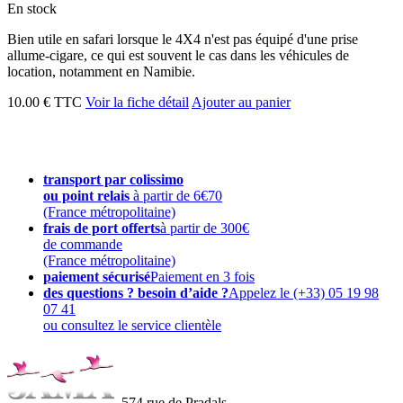
En stock
Bien utile en safari lorsque le 4X4 n'est pas équipé d'une prise
allume-cigare, ce qui est souvent le cas dans les véhicules de
location, notamment en Namibie.
10.00 € TTC
Voir la fiche détail
Ajouter au panier
transport par colissimo
ou point relais
à partir de 6€70
(France métropolitaine)
frais de port offerts
à partir de 300€
de commande
(France métropolitaine)
paiement sécurisé
Paiement en 3 fois
des questions ? besoin d’aide ?
Appelez le (+33) 05 19 98
07 41
ou consultez le service clientèle
574 rue de Pradals