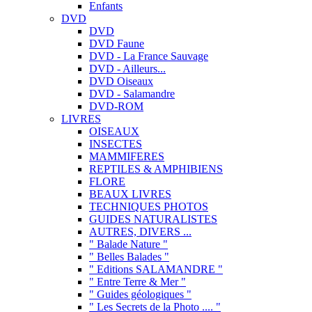
Enfants
DVD
DVD
DVD Faune
DVD - La France Sauvage
DVD - Ailleurs...
DVD Oiseaux
DVD - Salamandre
DVD-ROM
LIVRES
OISEAUX
INSECTES
MAMMIFERES
REPTILES & AMPHIBIENS
FLORE
BEAUX LIVRES
TECHNIQUES PHOTOS
GUIDES NATURALISTES
AUTRES, DIVERS ...
" Balade Nature "
" Belles Balades "
" Editions SALAMANDRE "
" Entre Terre & Mer "
" Guides géologiques "
" Les Secrets de la Photo .... "