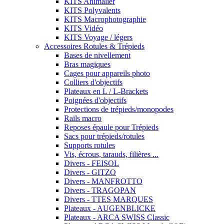
KITS Animalier
KITS Polyvalents
KITS Macrophotographie
KITS Vidéo
KITS Voyage / légers
Accessoires Rotules & Trépieds
Bases de nivellement
Bras magiques
Cages pour appareils photo
Colliers d'objectifs
Plateaux en L / L-Brackets
Poignées d'objectifs
Protections de trépieds/monopodes
Rails macro
Reposes épaule pour Trépieds
Sacs pour trépieds/rotules
Supports rotules
Vis, écrous, tarauds, filières ...
Divers - FEISOL
Divers - GITZO
Divers - MANFROTTO
Divers - TRAGOPAN
Divers - TTES MARQUES
Plateaux - AUGENBLICKE
Plateaux - ARCA SWISS Classic