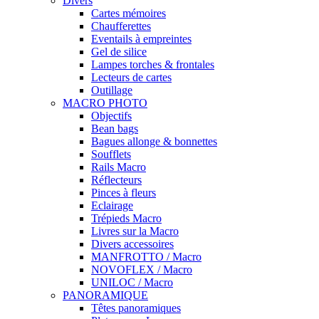
Divers
Cartes mémoires
Chaufferettes
Eventails à empreintes
Gel de silice
Lampes torches & frontales
Lecteurs de cartes
Outillage
MACRO PHOTO
Objectifs
Bean bags
Bagues allonge & bonnettes
Soufflets
Rails Macro
Réflecteurs
Pinces à fleurs
Eclairage
Trépieds Macro
Livres sur la Macro
Divers accessoires
MANFROTTO / Macro
NOVOFLEX / Macro
UNILOC / Macro
PANORAMIQUE
Têtes panoramiques