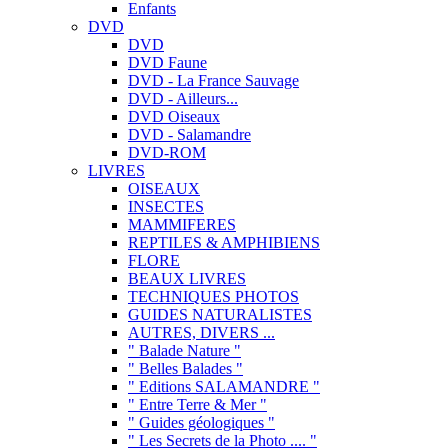
Enfants
DVD
DVD
DVD Faune
DVD - La France Sauvage
DVD - Ailleurs...
DVD Oiseaux
DVD - Salamandre
DVD-ROM
LIVRES
OISEAUX
INSECTES
MAMMIFERES
REPTILES & AMPHIBIENS
FLORE
BEAUX LIVRES
TECHNIQUES PHOTOS
GUIDES NATURALISTES
AUTRES, DIVERS ...
" Balade Nature "
" Belles Balades "
" Editions SALAMANDRE "
" Entre Terre & Mer "
" Guides géologiques "
" Les Secrets de la Photo .... "