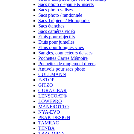
Sacs photo d'épaule & inserts
Sacs photo valises
Sacs photo / randonnée
Sacs Trépieds / Monopodes
Sacs étanches
Sacs caméras vidéo
Etuis pour objectifs
Etuis pour jumelles
Etuis pour longues-vues
Sangles, connecteurs de sacs
Pochettes Cartes Mémoire
Pochettes de rangement divers
Antivols pour sacs photo
CULLMANN
F-STOP
GITZO
GURA GEAR
LENSCOAT®
LOWEPRO
MANFROTTO
NYA-EVO
PEAK DESIGN
TAMRAC
TENBA
TRAGOPAN