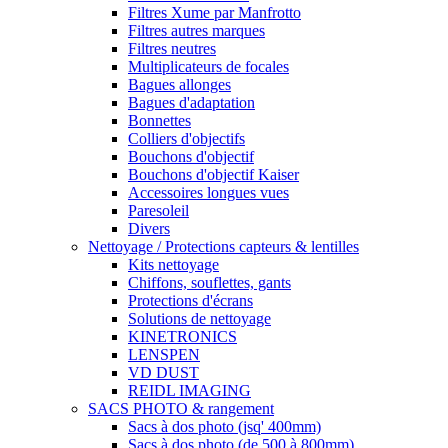
Filtres Xume par Manfrotto
Filtres autres marques
Filtres neutres
Multiplicateurs de focales
Bagues allonges
Bagues d'adaptation
Bonnettes
Colliers d'objectifs
Bouchons d'objectif
Bouchons d'objectif Kaiser
Accessoires longues vues
Paresoleil
Divers
Nettoyage / Protections capteurs & lentilles
Kits nettoyage
Chiffons, souflettes, gants
Protections d'écrans
Solutions de nettoyage
KINETRONICS
LENSPEN
VD DUST
REIDL IMAGING
SACS PHOTO & rangement
Sacs à dos photo (jsq' 400mm)
Sacs à dos photo (de 500 à 800mm)