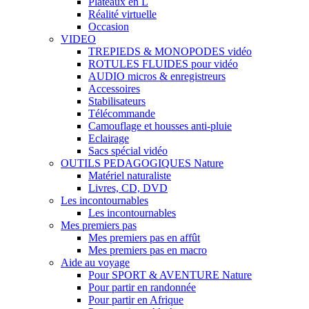
Plateaux en L
Réalité virtuelle
Occasion
VIDEO
TREPIEDS & MONOPODES vidéo
ROTULES FLUIDES pour vidéo
AUDIO micros & enregistreurs
Accessoires
Stabilisateurs
Télécommande
Camouflage et housses anti-pluie
Eclairage
Sacs spécial vidéo
OUTILS PEDAGOGIQUES Nature
Matériel naturaliste
Livres, CD, DVD
Les incontournables
Les incontournables
Mes premiers pas
Mes premiers pas en affût
Mes premiers pas en macro
Aide au voyage
Pour SPORT & AVENTURE Nature
Pour partir en randonnée
Pour partir en Afrique