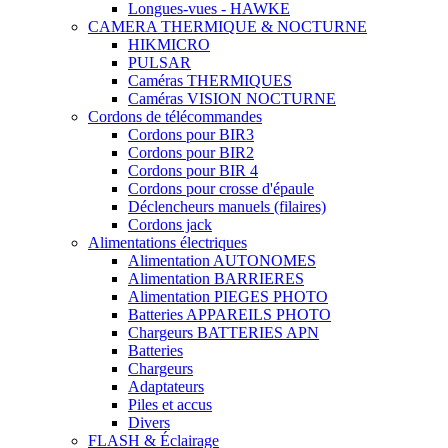
Longues-vues - HAWKE
CAMERA THERMIQUE & NOCTURNE
HIKMICRO
PULSAR
Caméras THERMIQUES
Caméras VISION NOCTURNE
Cordons de télécommandes
Cordons pour BIR3
Cordons pour BIR2
Cordons pour BIR 4
Cordons pour crosse d'épaule
Déclencheurs manuels (filaires)
Cordons jack
Alimentations électriques
Alimentation AUTONOMES
Alimentation BARRIERES
Alimentation PIEGES PHOTO
Batteries APPAREILS PHOTO
Chargeurs BATTERIES APN
Batteries
Chargeurs
Adaptateurs
Piles et accus
Divers
FLASH & Éclairage