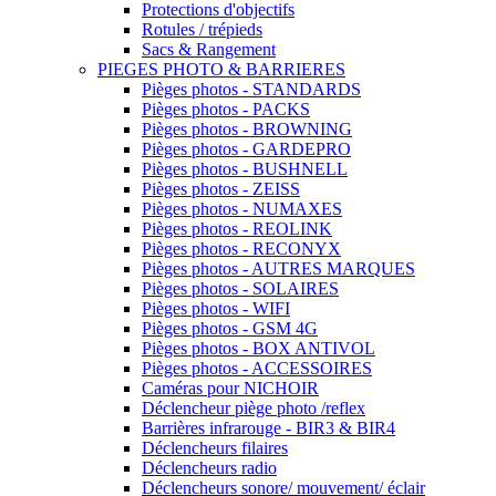
Protections d'objectifs
Rotules / trépieds
Sacs & Rangement
PIEGES PHOTO & BARRIERES
Pièges photos - STANDARDS
Pièges photos - PACKS
Pièges photos - BROWNING
Pièges photos - GARDEPRO
Pièges photos - BUSHNELL
Pièges photos - ZEISS
Pièges photos - NUMAXES
Pièges photos - REOLINK
Pièges photos - RECONYX
Pièges photos - AUTRES MARQUES
Pièges photos - SOLAIRES
Pièges photos - WIFI
Pièges photos - GSM 4G
Pièges photos - BOX ANTIVOL
Pièges photos - ACCESSOIRES
Caméras pour NICHOIR
Déclencheur piège photo /reflex
Barrières infrarouge - BIR3 & BIR4
Déclencheurs filaires
Déclencheurs radio
Déclencheurs sonore/ mouvement/ éclair