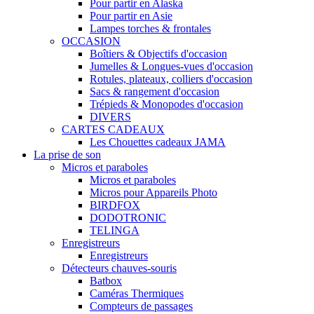
Pour partir en Alaska
Pour partir en Asie
Lampes torches & frontales
OCCASION
Boîtiers & Objectifs d'occasion
Jumelles & Longues-vues d'occasion
Rotules, plateaux, colliers d'occasion
Sacs & rangement d'occasion
Trépieds & Monopodes d'occasion
DIVERS
CARTES CADEAUX
Les Chouettes cadeaux JAMA
La prise de son
Micros et paraboles
Micros et paraboles
Micros pour Appareils Photo
BIRDFOX
DODOTRONIC
TELINGA
Enregistreurs
Enregistreurs
Détecteurs chauves-souris
Batbox
Caméras Thermiques
Compteurs de passages