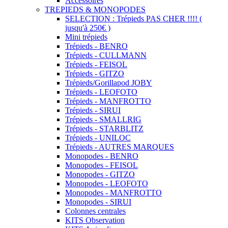
Accessoires
TREPIEDS & MONOPODES
SELECTION : Trépieds PAS CHER !!!! (
jusqu'à 250€ )
Mini trépieds
Trépieds - BENRO
Trépieds - CULLMANN
Trépieds - FEISOL
Trépieds - GITZO
Trépieds/Gorillapod JOBY
Trépieds - LEOFOTO
Trépieds - MANFROTTO
Trépieds - SIRUI
Trépieds - SMALLRIG
Trépieds - STARBLITZ
Trépieds - UNILOC
Trépieds - AUTRES MARQUES
Monopodes - BENRO
Monopodes - FEISOL
Monopodes - GITZO
Monopodes - LEOFOTO
Monopodes - MANFROTTO
Monopodes - SIRUI
Colonnes centrales
KITS Observation