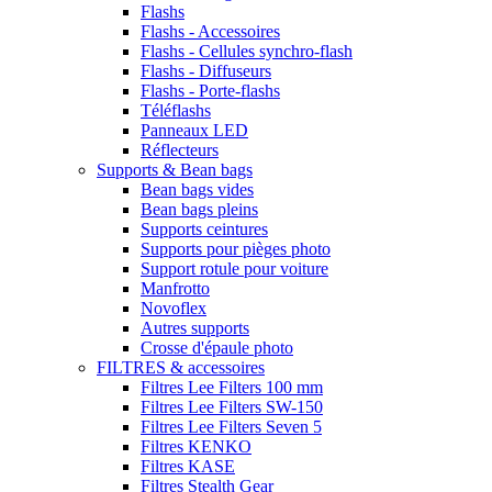
Flashs
Flashs - Accessoires
Flashs - Cellules synchro-flash
Flashs - Diffuseurs
Flashs - Porte-flashs
Téléflashs
Panneaux LED
Réflecteurs
Supports & Bean bags
Bean bags vides
Bean bags pleins
Supports ceintures
Supports pour pièges photo
Support rotule pour voiture
Manfrotto
Novoflex
Autres supports
Crosse d'épaule photo
FILTRES & accessoires
Filtres Lee Filters 100 mm
Filtres Lee Filters SW-150
Filtres Lee Filters Seven 5
Filtres KENKO
Filtres KASE
Filtres Stealth Gear