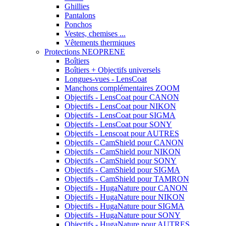
Ghillies
Pantalons
Ponchos
Vestes, chemises ...
Vêtements thermiques
Protections NEOPRENE
Boîtiers
Boîtiers + Objectifs universels
Longues-vues - LensCoat
Manchons complémentaires ZOOM
Objectifs - LensCoat pour CANON
Objectifs - LensCoat pour NIKON
Objectifs - LensCoat pour SIGMA
Objectifs - LensCoat pour SONY
Objectifs - Lenscoat pour AUTRES
Objectifs - CamShield pour CANON
Objectifs - CamShield pour NIKON
Objectifs - CamShield pour SONY
Objectifs - CamShield pour SIGMA
Objectifs - CamShield pour TAMRON
Objectifs - HugaNature pour CANON
Objectifs - HugaNature pour NIKON
Objectifs - HugaNature pour SIGMA
Objectifs - HugaNature pour SONY
Objectifs - HugaNature pour AUTRES