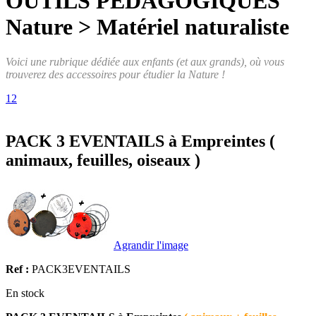
OUTILS PEDAGOGIQUES
Nature > Matériel naturaliste
Voici une rubrique dédiée aux enfants (et aux grands), où vous
trouverez des accessoires pour étudier la Nature !
1
2
PACK 3 EVENTAILS à Empreintes (
animaux, feuilles, oiseaux )
Agrandir l'image
Ref :
PACK3EVENTAILS
En stock