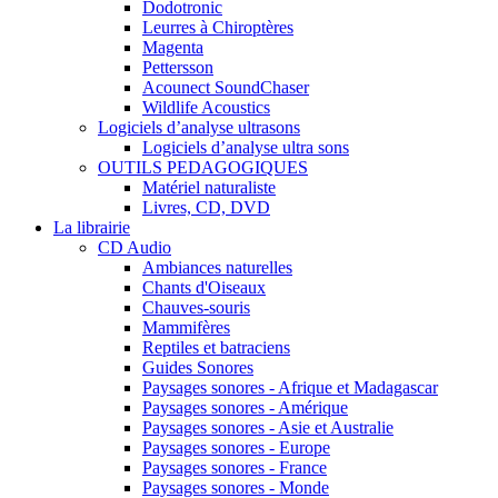
Dodotronic
Leurres à Chiroptères
Magenta
Pettersson
Acounect SoundChaser
Wildlife Acoustics
Logiciels d’analyse ultrasons
Logiciels d’analyse ultra sons
OUTILS PEDAGOGIQUES
Matériel naturaliste
Livres, CD, DVD
La librairie
CD Audio
Ambiances naturelles
Chants d'Oiseaux
Chauves-souris
Mammifères
Reptiles et batraciens
Guides Sonores
Paysages sonores - Afrique et Madagascar
Paysages sonores - Amérique
Paysages sonores - Asie et Australie
Paysages sonores - Europe
Paysages sonores - France
Paysages sonores - Monde