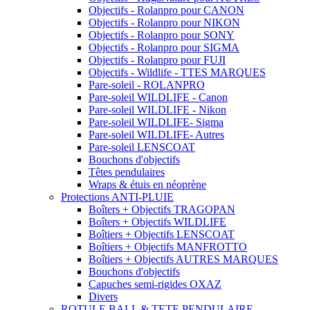
Objectifs - Rolanpro pour CANON
Objectifs - Rolanpro pour NIKON
Objectifs - Rolanpro pour SONY
Objectifs - Rolanpro pour SIGMA
Objectifs - Rolanpro pour FUJI
Objectifs - Wildlife - TTES MARQUES
Pare-soleil - ROLANPRO
Pare-soleil WILDLIFE - Canon
Pare-soleil WILDLIFE - Nikon
Pare-soleil WILDLIFE- Sigma
Pare-soleil WILDLIFE- Autres
Pare-soleil LENSCOAT
Bouchons d'objectifs
Têtes pendulaires
Wraps & étuis en néoprène
Protections ANTI-PLUIE
Boîters + Objectifs TRAGOPAN
Boîters + Objectifs WILDLIFE
Boîtiers + Objectifs LENSCOAT
Boîtiers + Objectifs MANFROTTO
Boîtiers + Objectifs AUTRES MARQUES
Bouchons d'objectifs
Capuches semi-rigides OXAZ
Divers
ROTULE BALL & TETE PENDULAIRE