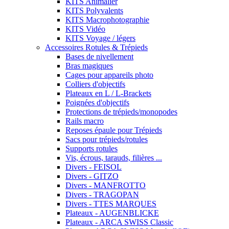
KITS Animalier
KITS Polyvalents
KITS Macrophotographie
KITS Vidéo
KITS Voyage / légers
Accessoires Rotules & Trépieds
Bases de nivellement
Bras magiques
Cages pour appareils photo
Colliers d'objectifs
Plateaux en L / L-Brackets
Poignées d'objectifs
Protections de trépieds/monopodes
Rails macro
Reposes épaule pour Trépieds
Sacs pour trépieds/rotules
Supports rotules
Vis, écrous, tarauds, filières ...
Divers - FEISOL
Divers - GITZO
Divers - MANFROTTO
Divers - TRAGOPAN
Divers - TTES MARQUES
Plateaux - AUGENBLICKE
Plateaux - ARCA SWISS Classic