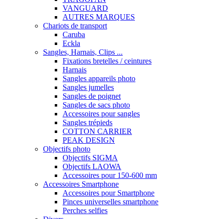
VANGUARD
AUTRES MARQUES
Chariots de transport
Caruba
Eckla
Sangles, Harnais, Clips ...
Fixations bretelles / ceintures
Harnais
Sangles appareils photo
Sangles jumelles
Sangles de poignet
Sangles de sacs photo
Accessoires pour sangles
Sangles trépieds
COTTON CARRIER
PEAK DESIGN
Objectifs photo
Objectifs SIGMA
Objectifs LAOWA
Accessoires pour 150-600 mm
Accessoires Smartphone
Accessoires pour Smartphone
Pinces universelles smartphone
Perches selfies