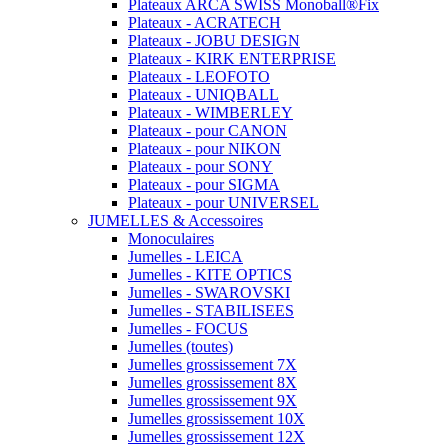
Plateaux ARCA SWISS Monoball®Fix
Plateaux - ACRATECH
Plateaux - JOBU DESIGN
Plateaux - KIRK ENTERPRISE
Plateaux - LEOFOTO
Plateaux - UNIQBALL
Plateaux - WIMBERLEY
Plateaux - pour CANON
Plateaux - pour NIKON
Plateaux - pour SONY
Plateaux - pour SIGMA
Plateaux - pour UNIVERSEL
JUMELLES & Accessoires
Monoculaires
Jumelles - LEICA
Jumelles - KITE OPTICS
Jumelles - SWAROVSKI
Jumelles - STABILISEES
Jumelles - FOCUS
Jumelles (toutes)
Jumelles grossissement 7X
Jumelles grossissement 8X
Jumelles grossissement 9X
Jumelles grossissement 10X
Jumelles grossissement 12X