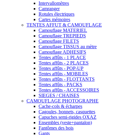
Intervallomètres
Camranger
Rotules électriques
Cartes mémoires
TENTES AFFUT & CAMOUFLAGE
Camouflage MATERIEL
Camouflage TREPIEDS
Camouflage FILETS
Camouflage TISSUS au mètre
Camouflage ADHESIFS
Tentes affûts - 1 PLACE
Tentes affûts - 2 PLACES
Tentes affûts - POP-UP
Tentes affûts - MOBILES
Tentes affûts - FLOTTANTS
Tentes affûts - PACKS
Tentes affûts - ACCESSOIRES
SIEGES / CHAISES
CAMOUFLAGE PHOTOGRAPHE
Cache-cols & écharpes
Cagoules, bonnets, casquettes
Capuches semi-rigides OXAZ
Ensembles (veste+pantalon)
Fantômes des bois
Gants