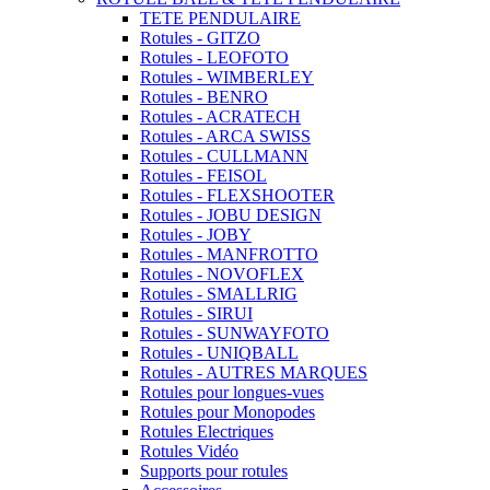
TETE PENDULAIRE
Rotules - GITZO
Rotules - LEOFOTO
Rotules - WIMBERLEY
Rotules - BENRO
Rotules - ACRATECH
Rotules - ARCA SWISS
Rotules - CULLMANN
Rotules - FEISOL
Rotules - FLEXSHOOTER
Rotules - JOBU DESIGN
Rotules - JOBY
Rotules - MANFROTTO
Rotules - NOVOFLEX
Rotules - SMALLRIG
Rotules - SIRUI
Rotules - SUNWAYFOTO
Rotules - UNIQBALL
Rotules - AUTRES MARQUES
Rotules pour longues-vues
Rotules pour Monopodes
Rotules Electriques
Rotules Vidéo
Supports pour rotules