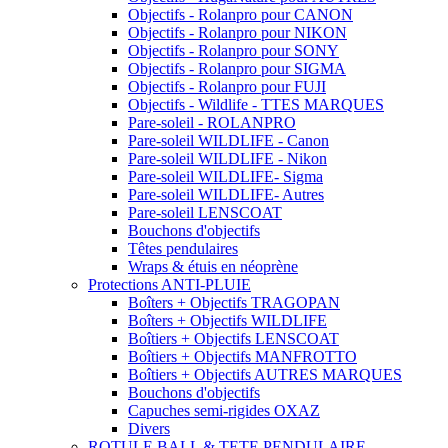
Objectifs - Rolanpro pour CANON
Objectifs - Rolanpro pour NIKON
Objectifs - Rolanpro pour SONY
Objectifs - Rolanpro pour SIGMA
Objectifs - Rolanpro pour FUJI
Objectifs - Wildlife - TTES MARQUES
Pare-soleil - ROLANPRO
Pare-soleil WILDLIFE - Canon
Pare-soleil WILDLIFE - Nikon
Pare-soleil WILDLIFE- Sigma
Pare-soleil WILDLIFE- Autres
Pare-soleil LENSCOAT
Bouchons d'objectifs
Têtes pendulaires
Wraps & étuis en néoprène
Protections ANTI-PLUIE
Boîters + Objectifs TRAGOPAN
Boîters + Objectifs WILDLIFE
Boîtiers + Objectifs LENSCOAT
Boîtiers + Objectifs MANFROTTO
Boîtiers + Objectifs AUTRES MARQUES
Bouchons d'objectifs
Capuches semi-rigides OXAZ
Divers
ROTULE BALL & TETE PENDULAIRE