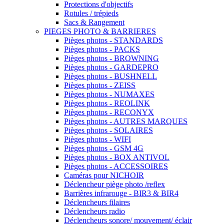
Protections d'objectifs
Rotules / trépieds
Sacs & Rangement
PIEGES PHOTO & BARRIERES
Pièges photos - STANDARDS
Pièges photos - PACKS
Pièges photos - BROWNING
Pièges photos - GARDEPRO
Pièges photos - BUSHNELL
Pièges photos - ZEISS
Pièges photos - NUMAXES
Pièges photos - REOLINK
Pièges photos - RECONYX
Pièges photos - AUTRES MARQUES
Pièges photos - SOLAIRES
Pièges photos - WIFI
Pièges photos - GSM 4G
Pièges photos - BOX ANTIVOL
Pièges photos - ACCESSOIRES
Caméras pour NICHOIR
Déclencheur piège photo /reflex
Barrières infrarouge - BIR3 & BIR4
Déclencheurs filaires
Déclencheurs radio
Déclencheurs sonore/ mouvement/ éclair