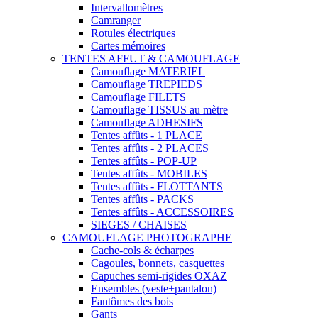
Intervallomètres
Camranger
Rotules électriques
Cartes mémoires
TENTES AFFUT & CAMOUFLAGE
Camouflage MATERIEL
Camouflage TREPIEDS
Camouflage FILETS
Camouflage TISSUS au mètre
Camouflage ADHESIFS
Tentes affûts - 1 PLACE
Tentes affûts - 2 PLACES
Tentes affûts - POP-UP
Tentes affûts - MOBILES
Tentes affûts - FLOTTANTS
Tentes affûts - PACKS
Tentes affûts - ACCESSOIRES
SIEGES / CHAISES
CAMOUFLAGE PHOTOGRAPHE
Cache-cols & écharpes
Cagoules, bonnets, casquettes
Capuches semi-rigides OXAZ
Ensembles (veste+pantalon)
Fantômes des bois
Gants