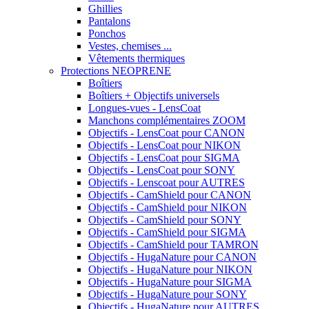
Ghillies
Pantalons
Ponchos
Vestes, chemises ...
Vêtements thermiques
Protections NEOPRENE
Boîtiers
Boîtiers + Objectifs universels
Longues-vues - LensCoat
Manchons complémentaires ZOOM
Objectifs - LensCoat pour CANON
Objectifs - LensCoat pour NIKON
Objectifs - LensCoat pour SIGMA
Objectifs - LensCoat pour SONY
Objectifs - Lenscoat pour AUTRES
Objectifs - CamShield pour CANON
Objectifs - CamShield pour NIKON
Objectifs - CamShield pour SONY
Objectifs - CamShield pour SIGMA
Objectifs - CamShield pour TAMRON
Objectifs - HugaNature pour CANON
Objectifs - HugaNature pour NIKON
Objectifs - HugaNature pour SIGMA
Objectifs - HugaNature pour SONY
Objectifs - HugaNature pour AUTRES