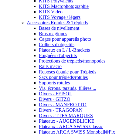
KITS Polyvalents
KITS Macrophotographie
KITS Vidéo
KITS Voyage / légers
Accessoires Rotules & Trépieds
Bases de nivellement
Bras magiques
Cages pour appareils photo
Colliers d'objectifs
Plateaux en L / L-Brackets
Poignées d'objectifs
Protections de trépieds/monopodes
Rails macro
Reposes épaule pour Trépieds
Sacs pour trépieds/rotules
Supports rotules
Vis, écrous, tarauds, filières ...
Divers - FEISOL
Divers - GITZO
Divers - MANFROTTO
Divers - TRAGOPAN
Divers - TTES MARQUES
Plateaux - AUGENBLICKE
Plateaux - ARCA SWISS Classic
Plateaux ARCA SWISS Monoball®Fix