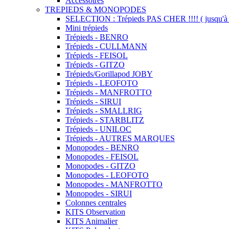
Accessoires
TREPIEDS & MONOPODES
SELECTION : Trépieds PAS CHER !!!! ( jusqu'à 
Mini trépieds
Trépieds - BENRO
Trépieds - CULLMANN
Trépieds - FEISOL
Trépieds - GITZO
Trépieds/Gorillapod JOBY
Trépieds - LEOFOTO
Trépieds - MANFROTTO
Trépieds - SIRUI
Trépieds - SMALLRIG
Trépieds - STARBLITZ
Trépieds - UNILOC
Trépieds - AUTRES MARQUES
Monopodes - BENRO
Monopodes - FEISOL
Monopodes - GITZO
Monopodes - LEOFOTO
Monopodes - MANFROTTO
Monopodes - SIRUI
Colonnes centrales
KITS Observation
KITS Animalier