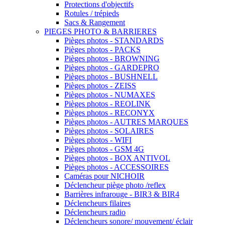
Protections d'objectifs
Rotules / trépieds
Sacs & Rangement
PIEGES PHOTO & BARRIERES
Pièges photos - STANDARDS
Pièges photos - PACKS
Pièges photos - BROWNING
Pièges photos - GARDEPRO
Pièges photos - BUSHNELL
Pièges photos - ZEISS
Pièges photos - NUMAXES
Pièges photos - REOLINK
Pièges photos - RECONYX
Pièges photos - AUTRES MARQUES
Pièges photos - SOLAIRES
Pièges photos - WIFI
Pièges photos - GSM 4G
Pièges photos - BOX ANTIVOL
Pièges photos - ACCESSOIRES
Caméras pour NICHOIR
Déclencheur piège photo /reflex
Barrières infrarouge - BIR3 & BIR4
Déclencheurs filaires
Déclencheurs radio
Déclencheurs sonore/ mouvement/ éclair