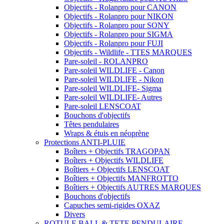
Objectifs - Rolanpro pour CANON
Objectifs - Rolanpro pour NIKON
Objectifs - Rolanpro pour SONY
Objectifs - Rolanpro pour SIGMA
Objectifs - Rolanpro pour FUJI
Objectifs - Wildlife - TTES MARQUES
Pare-soleil - ROLANPRO
Pare-soleil WILDLIFE - Canon
Pare-soleil WILDLIFE - Nikon
Pare-soleil WILDLIFE- Sigma
Pare-soleil WILDLIFE- Autres
Pare-soleil LENSCOAT
Bouchons d'objectifs
Têtes pendulaires
Wraps & étuis en néoprène
Protections ANTI-PLUIE
Boîters + Objectifs TRAGOPAN
Boîters + Objectifs WILDLIFE
Boîtiers + Objectifs LENSCOAT
Boîtiers + Objectifs MANFROTTO
Boîtiers + Objectifs AUTRES MARQUES
Bouchons d'objectifs
Capuches semi-rigides OXAZ
Divers
ROTULE BALL & TETE PENDULAIRE