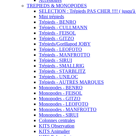
Accessoires
TREPIEDS & MONOPODES
SELECTION : Trépieds PAS CHER !!!! ( jusqu'à 
Mini trépieds
Trépieds - BENRO
Trépieds - CULLMANN
Trépieds - FEISOL
Trépieds - GITZO
Trépieds/Gorillapod JOBY
Trépieds - LEOFOTO
Trépieds - MANFROTTO
Trépieds - SIRUI
Trépieds - SMALLRIG
Trépieds - STARBLITZ
Trépieds - UNILOC
Trépieds - AUTRES MARQUES
Monopodes - BENRO
Monopodes - FEISOL
Monopodes - GITZO
Monopodes - LEOFOTO
Monopodes - MANFROTTO
Monopodes - SIRUI
Colonnes centrales
KITS Observation
KITS Animalier