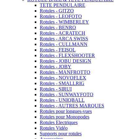
TETE PENDULAIRE
Rotules - GITZO
Rotules - LEOFOTO
Rotules - WIMBERLEY
Rotules - BENRO
Rotules - ACRATECH
Rotules - ARCA SWISS
Rotules - CULLMANN
Rotules - FEISOL
Rotules - FLEXSHOOTER
Rotules - JOBU DESIGN
Rotules - JOBY
Rotules - MANFROTTO
Rotules - NOVOFLEX
Rotules - SMALLRIG
Rotules - SIRUI
Rotules - SUNWAYFOTO
Rotules - UNIQBALL
Rotules - AUTRES MARQUES
Rotules pour longues-vues
Rotules pour Monopodes
Rotules Electriques
Rotules Vidéo
Supports pour rotules