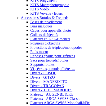
KITS Polyvalents
KITS Macrophotographie
KITS Vidéo
KITS Voyage / légers
Accessoires Rotules & Trépieds
Bases de nivellement
Bras magiques
Cages pour appareils photo
Colliers d'objectifs
Plateaux en L / L-Brackets
Poignées d'objectifs
Protections de trépieds/monopodes
Rails macro
Reposes épaule pour Trépieds
Sacs pour trépieds/rotules
Supports rotules
Vis, écrous, tarauds, filières ...
Divers - FEISOL
Divers - GITZO
Divers - MANFROTTO
Divers - TRAGOPAN
Divers - TTES MARQUES
Plateaux - AUGENBLICKE
Plateaux - ARCA SWISS Classic
Plateaux ARCA SWISS Monoball®Fix