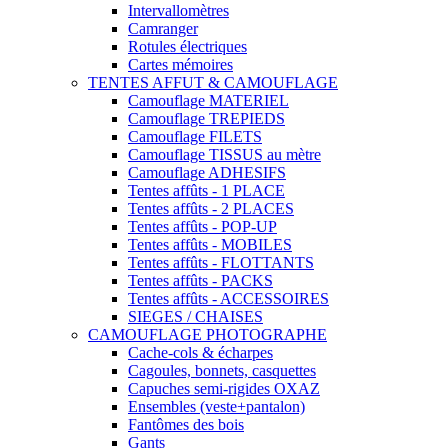
Intervallomètres
Camranger
Rotules électriques
Cartes mémoires
TENTES AFFUT & CAMOUFLAGE
Camouflage MATERIEL
Camouflage TREPIEDS
Camouflage FILETS
Camouflage TISSUS au mètre
Camouflage ADHESIFS
Tentes affûts - 1 PLACE
Tentes affûts - 2 PLACES
Tentes affûts - POP-UP
Tentes affûts - MOBILES
Tentes affûts - FLOTTANTS
Tentes affûts - PACKS
Tentes affûts - ACCESSOIRES
SIEGES / CHAISES
CAMOUFLAGE PHOTOGRAPHE
Cache-cols & écharpes
Cagoules, bonnets, casquettes
Capuches semi-rigides OXAZ
Ensembles (veste+pantalon)
Fantômes des bois
Gants