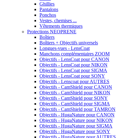
Ghillies
Pantalons
Ponchos
Vestes, chemises ...
Vêtements thermiques
Protections NEOPRENE
Boîtiers
Boîtiers + Objectifs universels
Longues-vues - LensCoat
Manchons complémentaires ZOOM
Objectifs - LensCoat pour CANON
Objectifs - LensCoat pour NIKON
Objectifs - LensCoat pour SIGMA
Objectifs - LensCoat pour SONY
Objectifs - Lenscoat pour AUTRES
Objectifs - CamShield pour CANON
Objectifs - CamShield pour NIKON
Objectifs - CamShield pour SONY
Objectifs - CamShield pour SIGMA
Objectifs - CamShield pour TAMRON
Objectifs - HugaNature pour CANON
Objectifs - HugaNature pour NIKON
Objectifs - HugaNature pour SIGMA
Objectifs - HugaNature pour SONY
Objectifs - HugaNature pour AUTRES