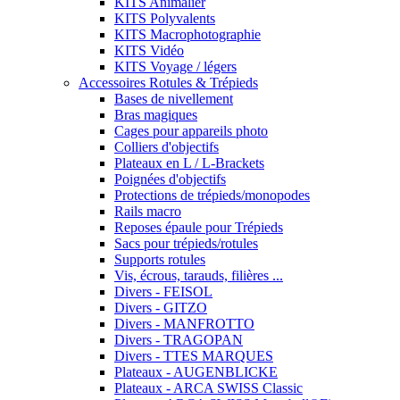
KITS Animalier
KITS Polyvalents
KITS Macrophotographie
KITS Vidéo
KITS Voyage / légers
Accessoires Rotules & Trépieds
Bases de nivellement
Bras magiques
Cages pour appareils photo
Colliers d'objectifs
Plateaux en L / L-Brackets
Poignées d'objectifs
Protections de trépieds/monopodes
Rails macro
Reposes épaule pour Trépieds
Sacs pour trépieds/rotules
Supports rotules
Vis, écrous, tarauds, filières ...
Divers - FEISOL
Divers - GITZO
Divers - MANFROTTO
Divers - TRAGOPAN
Divers - TTES MARQUES
Plateaux - AUGENBLICKE
Plateaux - ARCA SWISS Classic