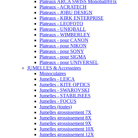
Plateaux ARCA SWISS Monoball®Fix
Plateaux - ACRATECH
Plateaux - JOBU DESIGN
Plateaux - KIRK ENTERPRISE
Plateaux - LEOFOTO
Plateaux - UNIQBALL
Plateaux - WIMBERLEY
Plateaux - pour CANON
Plateaux - pour NIKON
Plateaux - pour SONY
Plateaux - pour SIGMA
Plateaux - pour UNIVERSEL
JUMELLES & Accessoires
Monoculaires
Jumelles - LEICA
Jumelles - KITE OPTICS
Jumelles - SWAROVSKI
Jumelles - STABILISEES
Jumelles - FOCUS
Jumelles (toutes)
Jumelles grossissement 7X
Jumelles grossissement 8X
Jumelles grossissement 9X
Jumelles grossissement 10X
Jumelles grossissement 12X