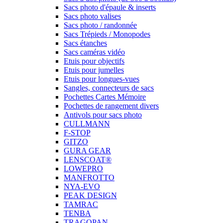
Sacs photo d'épaule & inserts
Sacs photo valises
Sacs photo / randonnée
Sacs Trépieds / Monopodes
Sacs étanches
Sacs caméras vidéo
Etuis pour objectifs
Etuis pour jumelles
Etuis pour longues-vues
Sangles, connecteurs de sacs
Pochettes Cartes Mémoire
Pochettes de rangement divers
Antivols pour sacs photo
CULLMANN
F-STOP
GITZO
GURA GEAR
LENSCOAT®
LOWEPRO
MANFROTTO
NYA-EVO
PEAK DESIGN
TAMRAC
TENBA
TRAGOPAN