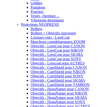
Ghillies
Pantalons
Ponchos
Vestes, chemises ...
Vêtements thermiques
Protections NEOPRENE
Boîtiers
Boîtiers + Objectifs universels
Longues-vues - LensCoat
Manchons complémentaires ZOOM
Objectifs - LensCoat pour CANON
Objectifs - LensCoat pour NIKON
Objectifs - LensCoat pour SIGMA
Objectifs - LensCoat pour SONY
Objectifs - Lenscoat pour AUTRES
Objectifs - CamShield pour CANON
Objectifs - CamShield pour NIKON
Objectifs - CamShield pour SONY
Objectifs - CamShield pour SIGMA
Objectifs - CamShield pour TAMRON
Objectifs - HugaNature pour CANON
Objectifs - HugaNature pour NIKON
Objectifs - HugaNature pour SIGMA
Objectifs - HugaNature pour SONY
Objectifs - HugaNature pour AUTRES