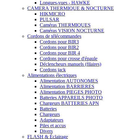
Longues-vues - HAWKE
CAMERA THERMIQUE & NOCTURNE
HIKMICRO
PULSAR
Caméras THERMIQUES
Caméras VISION NOCTURNE
Cordons de télécommandes
Cordons pour BIR3
Cordons pour BIR2
Cordons pour BIR 4
Cordons pour crosse d'épaule
Déclencheurs manuels (filaires)
Cordons jack
Alimentations électriques
Alimentation AUTONOMES
Alimentation BARRIERES
Alimentation PIEGES PHOTO
Batteries APPAREILS PHOTO
Chargeurs BATTERIES APN
Batteries
Chargeurs
Adaptateurs
Piles et accus
Divers
FLASH & Éclairage