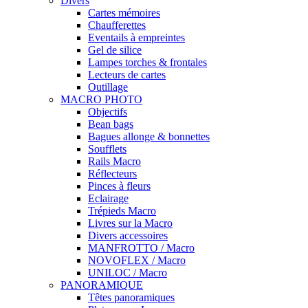
Divers
Cartes mémoires
Chaufferettes
Eventails à empreintes
Gel de silice
Lampes torches & frontales
Lecteurs de cartes
Outillage
MACRO PHOTO
Objectifs
Bean bags
Bagues allonge & bonnettes
Soufflets
Rails Macro
Réflecteurs
Pinces à fleurs
Eclairage
Trépieds Macro
Livres sur la Macro
Divers accessoires
MANFROTTO / Macro
NOVOFLEX / Macro
UNILOC / Macro
PANORAMIQUE
Têtes panoramiques