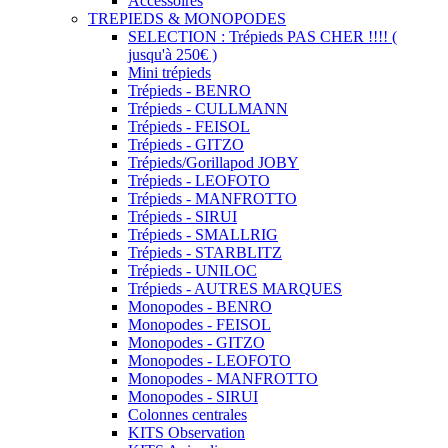
Accessoires
TREPIEDS & MONOPODES
SELECTION : Trépieds PAS CHER !!!! (
jusqu'à 250€ )
Mini trépieds
Trépieds - BENRO
Trépieds - CULLMANN
Trépieds - FEISOL
Trépieds - GITZO
Trépieds/Gorillapod JOBY
Trépieds - LEOFOTO
Trépieds - MANFROTTO
Trépieds - SIRUI
Trépieds - SMALLRIG
Trépieds - STARBLITZ
Trépieds - UNILOC
Trépieds - AUTRES MARQUES
Monopodes - BENRO
Monopodes - FEISOL
Monopodes - GITZO
Monopodes - LEOFOTO
Monopodes - MANFROTTO
Monopodes - SIRUI
Colonnes centrales
KITS Observation