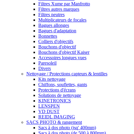
Filtres Xume par Manfrotto
Filtres autres marques
Filtres neutres
Multiplicateurs de focales
Bagues allonges
Bagues d'adaptation
Bonnettes
Colliers d'objectifs
Bouchons d'objectif
Bouchons d'objectif Kaiser
Accessoires longues vues
Paresoleil
Divers
Nettoyage / Protections capteurs & lentilles
Kits nettoyage
Chiffons, souflettes, gants
Protections d'écrans
Solutions de nettoyage
KINETRONICS
LENSPEN
VD DUST
REIDL IMAGING
SACS PHOTO & rangement
Sacs à dos photo (jsq' 400mm)
Sacs à dos photo (de 500 à 800mm)