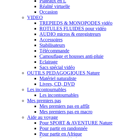
Plateaux en L
Réalité virtuelle
Occasion
VIDEO
TREPIEDS & MONOPODES vidéo
ROTULES FLUIDES pour vidéo
AUDIO micros & enregistreurs
Accessoires
Stabilisateurs
Télécommande
Camouflage et housses anti-pluie
Eclairage
Sacs spécial vidéo
OUTILS PEDAGOGIQUES Nature
Matériel naturaliste
Livres, CD, DVD
Les incontournables
Les incontournables
Mes premiers pas
Mes premiers pas en affût
Mes premiers pas en macro
Aide au voyage
Pour SPORT & AVENTURE Nature
Pour partir en randonnée
Pour partir en Afrique