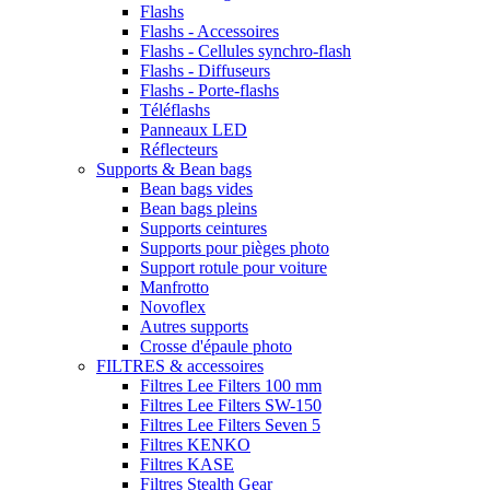
Flashs
Flashs - Accessoires
Flashs - Cellules synchro-flash
Flashs - Diffuseurs
Flashs - Porte-flashs
Téléflashs
Panneaux LED
Réflecteurs
Supports & Bean bags
Bean bags vides
Bean bags pleins
Supports ceintures
Supports pour pièges photo
Support rotule pour voiture
Manfrotto
Novoflex
Autres supports
Crosse d'épaule photo
FILTRES & accessoires
Filtres Lee Filters 100 mm
Filtres Lee Filters SW-150
Filtres Lee Filters Seven 5
Filtres KENKO
Filtres KASE
Filtres Stealth Gear