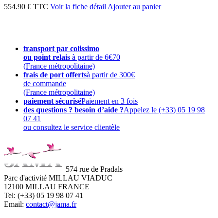
554.90 € TTC
Voir la fiche détail
Ajouter au panier
transport par colissimo
ou point relais
à partir de 6€70
(France métropolitaine)
frais de port offerts
à partir de 300€
de commande
(France métropolitaine)
paiement sécurisé
Paiement en 3 fois
des questions ? besoin d’aide ?
Appelez le (+33) 05 19 98
07 41
ou consultez le service clientèle
574 rue de Pradals
Parc d'activité MILLAU VIADUC
12100 MILLAU FRANCE
Tel: (+33) 05 19 98 07 41
Email:
contact@jama.fr