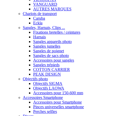
VANGUARD
AUTRES MARQUES
Chariots de transport
Caruba
Eckla
Sangles, Harnais, Clips ...
Fixations bretelles / ceintures
Harnais
Sangles appareils photo
Sangles jumelles
Sangles de poignet
Sangles de sacs photo
Accessoires pour sangles
Sangles trépieds
COTTON CARRIER
PEAK DESIGN
Objectifs photo
Objectifs SIGMA
Objectifs LAOWA
Accessoires pour 150-600 mm
Accessoires Smartphone
Accessoires pour Smartphone
Pinces universelles smartphone
Perches selfies