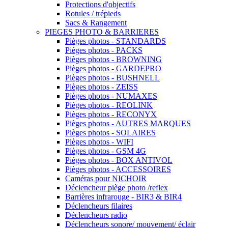
Protections d'objectifs
Rotules / trépieds
Sacs & Rangement
PIEGES PHOTO & BARRIERES
Pièges photos - STANDARDS
Pièges photos - PACKS
Pièges photos - BROWNING
Pièges photos - GARDEPRO
Pièges photos - BUSHNELL
Pièges photos - ZEISS
Pièges photos - NUMAXES
Pièges photos - REOLINK
Pièges photos - RECONYX
Pièges photos - AUTRES MARQUES
Pièges photos - SOLAIRES
Pièges photos - WIFI
Pièges photos - GSM 4G
Pièges photos - BOX ANTIVOL
Pièges photos - ACCESSOIRES
Caméras pour NICHOIR
Déclencheur piège photo /reflex
Barrières infrarouge - BIR3 & BIR4
Déclencheurs filaires
Déclencheurs radio
Déclencheurs sonore/ mouvement/ éclair