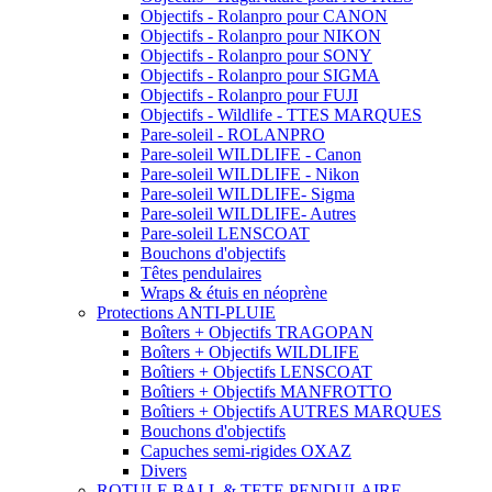
Objectifs - Rolanpro pour CANON
Objectifs - Rolanpro pour NIKON
Objectifs - Rolanpro pour SONY
Objectifs - Rolanpro pour SIGMA
Objectifs - Rolanpro pour FUJI
Objectifs - Wildlife - TTES MARQUES
Pare-soleil - ROLANPRO
Pare-soleil WILDLIFE - Canon
Pare-soleil WILDLIFE - Nikon
Pare-soleil WILDLIFE- Sigma
Pare-soleil WILDLIFE- Autres
Pare-soleil LENSCOAT
Bouchons d'objectifs
Têtes pendulaires
Wraps & étuis en néoprène
Protections ANTI-PLUIE
Boîters + Objectifs TRAGOPAN
Boîters + Objectifs WILDLIFE
Boîtiers + Objectifs LENSCOAT
Boîtiers + Objectifs MANFROTTO
Boîtiers + Objectifs AUTRES MARQUES
Bouchons d'objectifs
Capuches semi-rigides OXAZ
Divers
ROTULE BALL & TETE PENDULAIRE