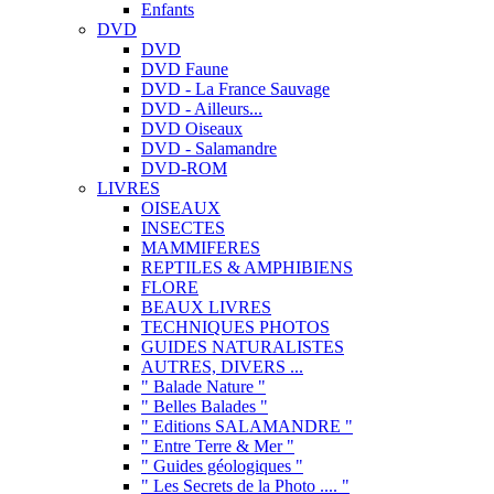
Enfants
DVD
DVD
DVD Faune
DVD - La France Sauvage
DVD - Ailleurs...
DVD Oiseaux
DVD - Salamandre
DVD-ROM
LIVRES
OISEAUX
INSECTES
MAMMIFERES
REPTILES & AMPHIBIENS
FLORE
BEAUX LIVRES
TECHNIQUES PHOTOS
GUIDES NATURALISTES
AUTRES, DIVERS ...
" Balade Nature "
" Belles Balades "
" Editions SALAMANDRE "
" Entre Terre & Mer "
" Guides géologiques "
" Les Secrets de la Photo .... "