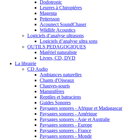
Dodotronic
Leurres à Chiroptères
Magenta
Pettersson
Acounect SoundChaser
Wildlife Acoustics
Logiciels d’analyse ultrasons
Logiciels d’analyse ultra sons
OUTILS PEDAGOGIQUES
Matériel naturaliste
Livres, CD, DVD
La librairie
CD Audio
Ambiances naturelles
Chants d'Oiseaux
Chauves-souris
Mammifères
Reptiles et batraciens
Guides Sonores
Paysages sonores - Afrique et Madagascar
Paysages sonores - Amérique
Paysages sonores - Asie et Australie
Paysages sonores - Europe
Paysages sonores - France
Paysages sonores - Monde