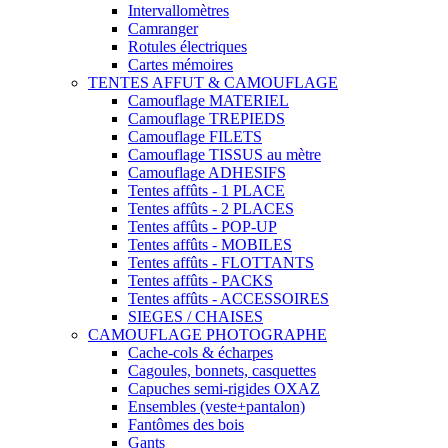
Intervallomètres
Camranger
Rotules électriques
Cartes mémoires
TENTES AFFUT & CAMOUFLAGE
Camouflage MATERIEL
Camouflage TREPIEDS
Camouflage FILETS
Camouflage TISSUS au mètre
Camouflage ADHESIFS
Tentes affûts - 1 PLACE
Tentes affûts - 2 PLACES
Tentes affûts - POP-UP
Tentes affûts - MOBILES
Tentes affûts - FLOTTANTS
Tentes affûts - PACKS
Tentes affûts - ACCESSOIRES
SIEGES / CHAISES
CAMOUFLAGE PHOTOGRAPHE
Cache-cols & écharpes
Cagoules, bonnets, casquettes
Capuches semi-rigides OXAZ
Ensembles (veste+pantalon)
Fantômes des bois
Gants