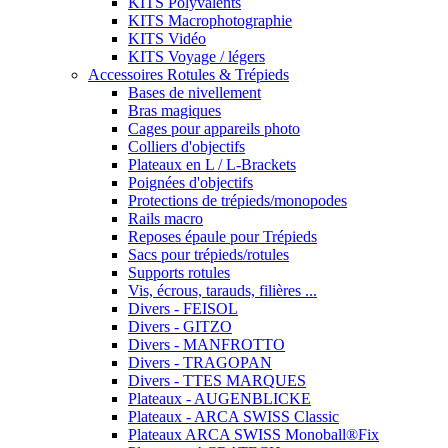
KITS Polyvalents
KITS Macrophotographie
KITS Vidéo
KITS Voyage / légers
Accessoires Rotules & Trépieds
Bases de nivellement
Bras magiques
Cages pour appareils photo
Colliers d'objectifs
Plateaux en L / L-Brackets
Poignées d'objectifs
Protections de trépieds/monopodes
Rails macro
Reposes épaule pour Trépieds
Sacs pour trépieds/rotules
Supports rotules
Vis, écrous, tarauds, filières ...
Divers - FEISOL
Divers - GITZO
Divers - MANFROTTO
Divers - TRAGOPAN
Divers - TTES MARQUES
Plateaux - AUGENBLICKE
Plateaux - ARCA SWISS Classic
Plateaux ARCA SWISS Monoball®Fix