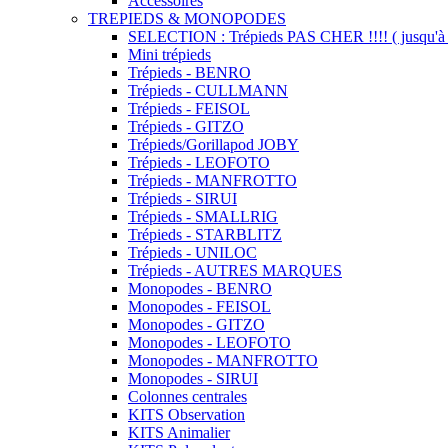
Accessoires
TREPIEDS & MONOPODES
SELECTION : Trépieds PAS CHER !!!! ( jusqu'à 
Mini trépieds
Trépieds - BENRO
Trépieds - CULLMANN
Trépieds - FEISOL
Trépieds - GITZO
Trépieds/Gorillapod JOBY
Trépieds - LEOFOTO
Trépieds - MANFROTTO
Trépieds - SIRUI
Trépieds - SMALLRIG
Trépieds - STARBLITZ
Trépieds - UNILOC
Trépieds - AUTRES MARQUES
Monopodes - BENRO
Monopodes - FEISOL
Monopodes - GITZO
Monopodes - LEOFOTO
Monopodes - MANFROTTO
Monopodes - SIRUI
Colonnes centrales
KITS Observation
KITS Animalier