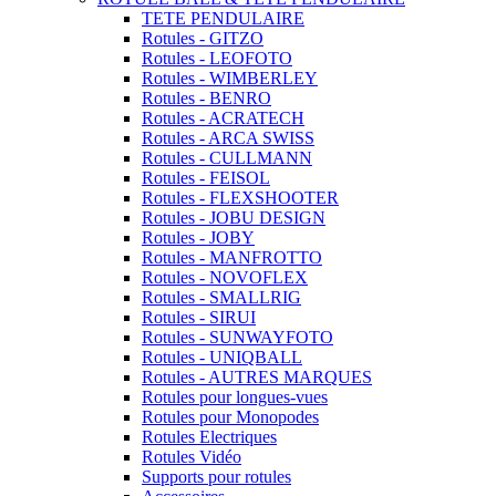
TETE PENDULAIRE
Rotules - GITZO
Rotules - LEOFOTO
Rotules - WIMBERLEY
Rotules - BENRO
Rotules - ACRATECH
Rotules - ARCA SWISS
Rotules - CULLMANN
Rotules - FEISOL
Rotules - FLEXSHOOTER
Rotules - JOBU DESIGN
Rotules - JOBY
Rotules - MANFROTTO
Rotules - NOVOFLEX
Rotules - SMALLRIG
Rotules - SIRUI
Rotules - SUNWAYFOTO
Rotules - UNIQBALL
Rotules - AUTRES MARQUES
Rotules pour longues-vues
Rotules pour Monopodes
Rotules Electriques
Rotules Vidéo
Supports pour rotules