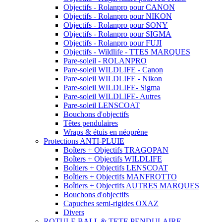
Objectifs - Rolanpro pour CANON
Objectifs - Rolanpro pour NIKON
Objectifs - Rolanpro pour SONY
Objectifs - Rolanpro pour SIGMA
Objectifs - Rolanpro pour FUJI
Objectifs - Wildlife - TTES MARQUES
Pare-soleil - ROLANPRO
Pare-soleil WILDLIFE - Canon
Pare-soleil WILDLIFE - Nikon
Pare-soleil WILDLIFE- Sigma
Pare-soleil WILDLIFE- Autres
Pare-soleil LENSCOAT
Bouchons d'objectifs
Têtes pendulaires
Wraps & étuis en néoprène
Protections ANTI-PLUIE
Boîters + Objectifs TRAGOPAN
Boîters + Objectifs WILDLIFE
Boîtiers + Objectifs LENSCOAT
Boîtiers + Objectifs MANFROTTO
Boîtiers + Objectifs AUTRES MARQUES
Bouchons d'objectifs
Capuches semi-rigides OXAZ
Divers
ROTULE BALL & TETE PENDULAIRE