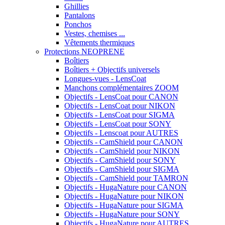
Ghillies
Pantalons
Ponchos
Vestes, chemises ...
Vêtements thermiques
Protections NEOPRENE
Boîtiers
Boîtiers + Objectifs universels
Longues-vues - LensCoat
Manchons complémentaires ZOOM
Objectifs - LensCoat pour CANON
Objectifs - LensCoat pour NIKON
Objectifs - LensCoat pour SIGMA
Objectifs - LensCoat pour SONY
Objectifs - Lenscoat pour AUTRES
Objectifs - CamShield pour CANON
Objectifs - CamShield pour NIKON
Objectifs - CamShield pour SONY
Objectifs - CamShield pour SIGMA
Objectifs - CamShield pour TAMRON
Objectifs - HugaNature pour CANON
Objectifs - HugaNature pour NIKON
Objectifs - HugaNature pour SIGMA
Objectifs - HugaNature pour SONY
Objectifs - HugaNature pour AUTRES