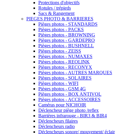
Protections d'objectifs
Rotules / trépieds
Sacs & Rangement
PIEGES PHOTO & BARRIERES
Pièges photos - STANDARDS
Pièges photos - PACKS
Pièges photos - BROWNING
Pièges photos - GARDEPRO
Pièges photos - BUSHNELL
Pièges photos - ZEISS
Pièges photos - NUMAXES
Pièges photos - REOLINK
Pièges photos - RECONYX
Pièges photos - AUTRES MARQUES
Pièges photos - SOLAIRES
Pièges photos - WIFI
Pièges photos - GSM 4G
Pièges photos - BOX ANTIVOL
Pièges photos - ACCESSOIRES
Caméras pour NICHOIR
Déclencheur piège photo /reflex
Barrières infrarouge - BIR3 & BIR4
Déclencheurs filaires
Déclencheurs radio
Déclencheurs sonore/ mouvement/ éclair