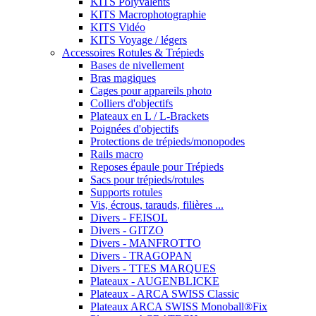
KITS Polyvalents
KITS Macrophotographie
KITS Vidéo
KITS Voyage / légers
Accessoires Rotules & Trépieds
Bases de nivellement
Bras magiques
Cages pour appareils photo
Colliers d'objectifs
Plateaux en L / L-Brackets
Poignées d'objectifs
Protections de trépieds/monopodes
Rails macro
Reposes épaule pour Trépieds
Sacs pour trépieds/rotules
Supports rotules
Vis, écrous, tarauds, filières ...
Divers - FEISOL
Divers - GITZO
Divers - MANFROTTO
Divers - TRAGOPAN
Divers - TTES MARQUES
Plateaux - AUGENBLICKE
Plateaux - ARCA SWISS Classic
Plateaux ARCA SWISS Monoball®Fix