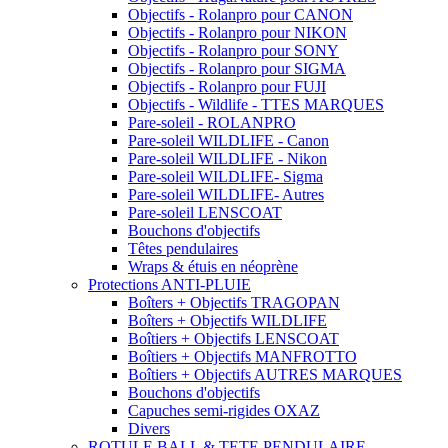
Objectifs - Rolanpro pour CANON
Objectifs - Rolanpro pour NIKON
Objectifs - Rolanpro pour SONY
Objectifs - Rolanpro pour SIGMA
Objectifs - Rolanpro pour FUJI
Objectifs - Wildlife - TTES MARQUES
Pare-soleil - ROLANPRO
Pare-soleil WILDLIFE - Canon
Pare-soleil WILDLIFE - Nikon
Pare-soleil WILDLIFE- Sigma
Pare-soleil WILDLIFE- Autres
Pare-soleil LENSCOAT
Bouchons d'objectifs
Têtes pendulaires
Wraps & étuis en néoprène
Protections ANTI-PLUIE
Boîters + Objectifs TRAGOPAN
Boîters + Objectifs WILDLIFE
Boîtiers + Objectifs LENSCOAT
Boîtiers + Objectifs MANFROTTO
Boîtiers + Objectifs AUTRES MARQUES
Bouchons d'objectifs
Capuches semi-rigides OXAZ
Divers
ROTULE BALL & TETE PENDULAIRE