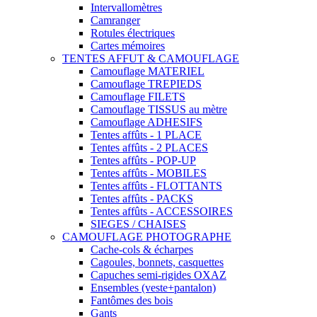
Intervallomètres
Camranger
Rotules électriques
Cartes mémoires
TENTES AFFUT & CAMOUFLAGE
Camouflage MATERIEL
Camouflage TREPIEDS
Camouflage FILETS
Camouflage TISSUS au mètre
Camouflage ADHESIFS
Tentes affûts - 1 PLACE
Tentes affûts - 2 PLACES
Tentes affûts - POP-UP
Tentes affûts - MOBILES
Tentes affûts - FLOTTANTS
Tentes affûts - PACKS
Tentes affûts - ACCESSOIRES
SIEGES / CHAISES
CAMOUFLAGE PHOTOGRAPHE
Cache-cols & écharpes
Cagoules, bonnets, casquettes
Capuches semi-rigides OXAZ
Ensembles (veste+pantalon)
Fantômes des bois
Gants