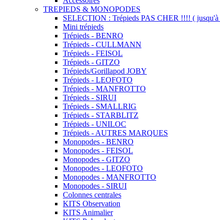
Accessoires
TREPIEDS & MONOPODES
SELECTION : Trépieds PAS CHER !!!! ( jusqu'à 
Mini trépieds
Trépieds - BENRO
Trépieds - CULLMANN
Trépieds - FEISOL
Trépieds - GITZO
Trépieds/Gorillapod JOBY
Trépieds - LEOFOTO
Trépieds - MANFROTTO
Trépieds - SIRUI
Trépieds - SMALLRIG
Trépieds - STARBLITZ
Trépieds - UNILOC
Trépieds - AUTRES MARQUES
Monopodes - BENRO
Monopodes - FEISOL
Monopodes - GITZO
Monopodes - LEOFOTO
Monopodes - MANFROTTO
Monopodes - SIRUI
Colonnes centrales
KITS Observation
KITS Animalier