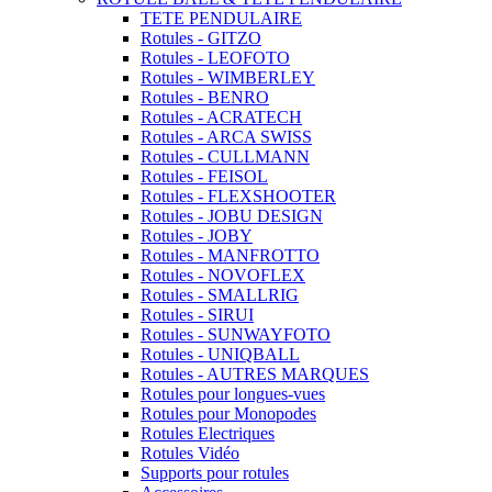
TETE PENDULAIRE
Rotules - GITZO
Rotules - LEOFOTO
Rotules - WIMBERLEY
Rotules - BENRO
Rotules - ACRATECH
Rotules - ARCA SWISS
Rotules - CULLMANN
Rotules - FEISOL
Rotules - FLEXSHOOTER
Rotules - JOBU DESIGN
Rotules - JOBY
Rotules - MANFROTTO
Rotules - NOVOFLEX
Rotules - SMALLRIG
Rotules - SIRUI
Rotules - SUNWAYFOTO
Rotules - UNIQBALL
Rotules - AUTRES MARQUES
Rotules pour longues-vues
Rotules pour Monopodes
Rotules Electriques
Rotules Vidéo
Supports pour rotules