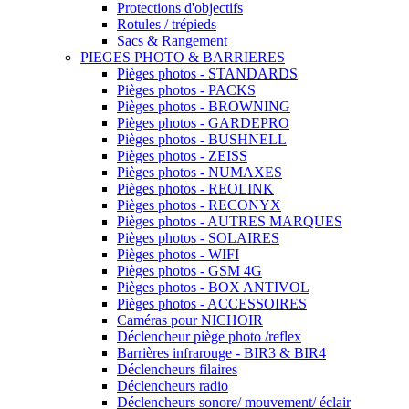
Protections d'objectifs
Rotules / trépieds
Sacs & Rangement
PIEGES PHOTO & BARRIERES
Pièges photos - STANDARDS
Pièges photos - PACKS
Pièges photos - BROWNING
Pièges photos - GARDEPRO
Pièges photos - BUSHNELL
Pièges photos - ZEISS
Pièges photos - NUMAXES
Pièges photos - REOLINK
Pièges photos - RECONYX
Pièges photos - AUTRES MARQUES
Pièges photos - SOLAIRES
Pièges photos - WIFI
Pièges photos - GSM 4G
Pièges photos - BOX ANTIVOL
Pièges photos - ACCESSOIRES
Caméras pour NICHOIR
Déclencheur piège photo /reflex
Barrières infrarouge - BIR3 & BIR4
Déclencheurs filaires
Déclencheurs radio
Déclencheurs sonore/ mouvement/ éclair