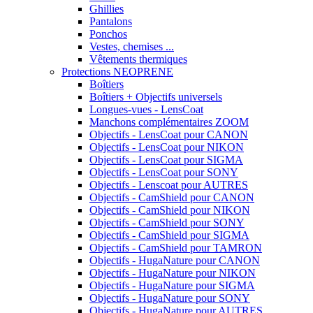
Ghillies
Pantalons
Ponchos
Vestes, chemises ...
Vêtements thermiques
Protections NEOPRENE
Boîtiers
Boîtiers + Objectifs universels
Longues-vues - LensCoat
Manchons complémentaires ZOOM
Objectifs - LensCoat pour CANON
Objectifs - LensCoat pour NIKON
Objectifs - LensCoat pour SIGMA
Objectifs - LensCoat pour SONY
Objectifs - Lenscoat pour AUTRES
Objectifs - CamShield pour CANON
Objectifs - CamShield pour NIKON
Objectifs - CamShield pour SONY
Objectifs - CamShield pour SIGMA
Objectifs - CamShield pour TAMRON
Objectifs - HugaNature pour CANON
Objectifs - HugaNature pour NIKON
Objectifs - HugaNature pour SIGMA
Objectifs - HugaNature pour SONY
Objectifs - HugaNature pour AUTRES