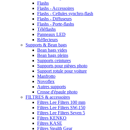
Flashs
Flashs - Accessoires
Flashs - Cellules synchro-flash
Flashs - Diffuseurs
Flashs - Porte-flashs
Téléflashs
Panneaux LED
Réflecteurs
Supports & Bean bags
Bean bags vides
Bean bags pleins
Supports ceintures
Supports pour pièges photo
Support rotule pour voiture
Manfrotto
Novoflex
Autres supports
Crosse d'épaule photo
FILTRES & accessoires
Filtres Lee Filters 100 mm
Filtres Lee Filters SW-150
Filtres Lee Filters Seven 5
Filtres KENKO
Filtres KASE
Filtres Stealth Gear