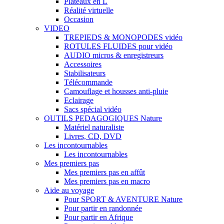
Plateaux en L
Réalité virtuelle
Occasion
VIDEO
TREPIEDS & MONOPODES vidéo
ROTULES FLUIDES pour vidéo
AUDIO micros & enregistreurs
Accessoires
Stabilisateurs
Télécommande
Camouflage et housses anti-pluie
Eclairage
Sacs spécial vidéo
OUTILS PEDAGOGIQUES Nature
Matériel naturaliste
Livres, CD, DVD
Les incontournables
Les incontournables
Mes premiers pas
Mes premiers pas en affût
Mes premiers pas en macro
Aide au voyage
Pour SPORT & AVENTURE Nature
Pour partir en randonnée
Pour partir en Afrique