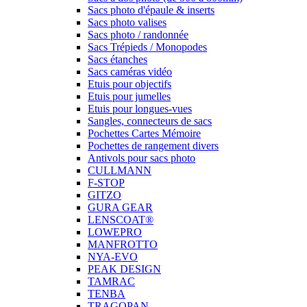
Sacs photo d'épaule & inserts
Sacs photo valises
Sacs photo / randonnée
Sacs Trépieds / Monopodes
Sacs étanches
Sacs caméras vidéo
Etuis pour objectifs
Etuis pour jumelles
Etuis pour longues-vues
Sangles, connecteurs de sacs
Pochettes Cartes Mémoire
Pochettes de rangement divers
Antivols pour sacs photo
CULLMANN
F-STOP
GITZO
GURA GEAR
LENSCOAT®
LOWEPRO
MANFROTTO
NYA-EVO
PEAK DESIGN
TAMRAC
TENBA
TRAGOPAN