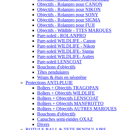
Objectifs - Rolanpro pour CANON
Objectifs - Rolanpro pour NIKON
Objectifs - Rolanpro pour SONY
Objectifs - Rolanpro pour SIGMA
Objectifs - Rolanpro pour FUJI
Objectifs - Wildlife - TTES MARQUES
Pare-soleil - ROLANPRO
Pare-soleil WILDLIFE - Canon
Pare-soleil WILDLIFE - Nikon
Pare-soleil WILDLIFE- Sigma
Pare-soleil WILDLIFE- Autres
Pare-soleil LENSCOAT
Bouchons d'objectifs
Têtes pendulaires
Wraps & étuis en néoprène
Protections ANTI-PLUIE
Boîters + Objectifs TRAGOPAN
Boîters + Objectifs WILDLIFE
Boîtiers + Objectifs LENSCOAT
Boîtiers + Objectifs MANFROTTO
Boîtiers + Objectifs AUTRES MARQUES
Bouchons d'objectifs
Capuches semi-rigides OXAZ
Divers
ROTULE BALL & TETE PENDULAIRE