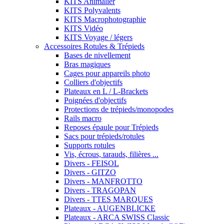
KITS Animalier
KITS Polyvalents
KITS Macrophotographie
KITS Vidéo
KITS Voyage / légers
Accessoires Rotules & Trépieds
Bases de nivellement
Bras magiques
Cages pour appareils photo
Colliers d'objectifs
Plateaux en L / L-Brackets
Poignées d'objectifs
Protections de trépieds/monopodes
Rails macro
Reposes épaule pour Trépieds
Sacs pour trépieds/rotules
Supports rotules
Vis, écrous, tarauds, filières ...
Divers - FEISOL
Divers - GITZO
Divers - MANFROTTO
Divers - TRAGOPAN
Divers - TTES MARQUES
Plateaux - AUGENBLICKE
Plateaux - ARCA SWISS Classic