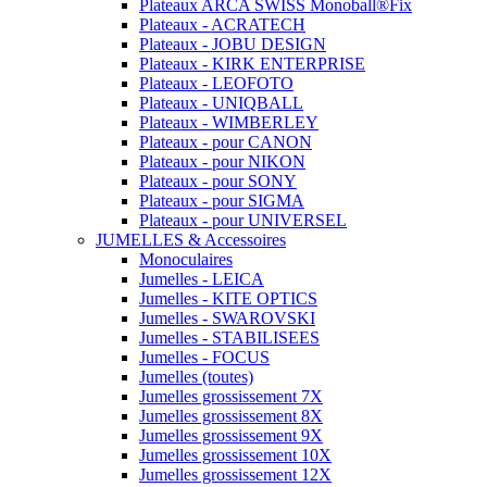
Plateaux ARCA SWISS Monoball®Fix
Plateaux - ACRATECH
Plateaux - JOBU DESIGN
Plateaux - KIRK ENTERPRISE
Plateaux - LEOFOTO
Plateaux - UNIQBALL
Plateaux - WIMBERLEY
Plateaux - pour CANON
Plateaux - pour NIKON
Plateaux - pour SONY
Plateaux - pour SIGMA
Plateaux - pour UNIVERSEL
JUMELLES & Accessoires
Monoculaires
Jumelles - LEICA
Jumelles - KITE OPTICS
Jumelles - SWAROVSKI
Jumelles - STABILISEES
Jumelles - FOCUS
Jumelles (toutes)
Jumelles grossissement 7X
Jumelles grossissement 8X
Jumelles grossissement 9X
Jumelles grossissement 10X
Jumelles grossissement 12X