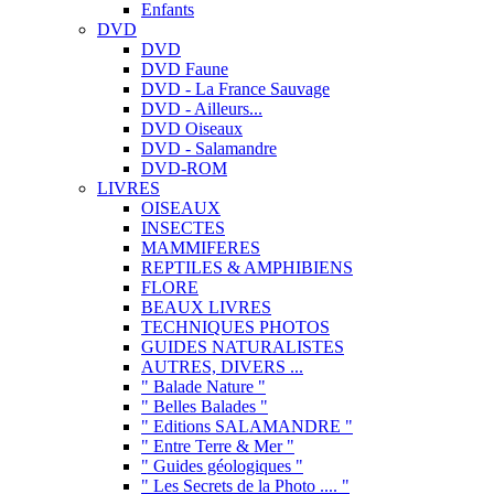
Enfants
DVD
DVD
DVD Faune
DVD - La France Sauvage
DVD - Ailleurs...
DVD Oiseaux
DVD - Salamandre
DVD-ROM
LIVRES
OISEAUX
INSECTES
MAMMIFERES
REPTILES & AMPHIBIENS
FLORE
BEAUX LIVRES
TECHNIQUES PHOTOS
GUIDES NATURALISTES
AUTRES, DIVERS ...
" Balade Nature "
" Belles Balades "
" Editions SALAMANDRE "
" Entre Terre & Mer "
" Guides géologiques "
" Les Secrets de la Photo .... "