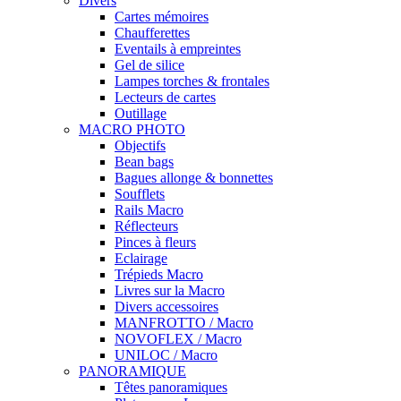
Divers
Cartes mémoires
Chaufferettes
Eventails à empreintes
Gel de silice
Lampes torches & frontales
Lecteurs de cartes
Outillage
MACRO PHOTO
Objectifs
Bean bags
Bagues allonge & bonnettes
Soufflets
Rails Macro
Réflecteurs
Pinces à fleurs
Eclairage
Trépieds Macro
Livres sur la Macro
Divers accessoires
MANFROTTO / Macro
NOVOFLEX / Macro
UNILOC / Macro
PANORAMIQUE
Têtes panoramiques