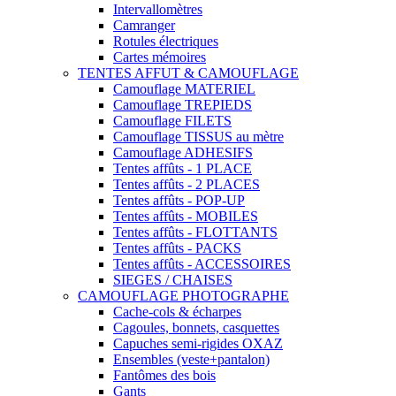
Intervallomètres
Camranger
Rotules électriques
Cartes mémoires
TENTES AFFUT & CAMOUFLAGE
Camouflage MATERIEL
Camouflage TREPIEDS
Camouflage FILETS
Camouflage TISSUS au mètre
Camouflage ADHESIFS
Tentes affûts - 1 PLACE
Tentes affûts - 2 PLACES
Tentes affûts - POP-UP
Tentes affûts - MOBILES
Tentes affûts - FLOTTANTS
Tentes affûts - PACKS
Tentes affûts - ACCESSOIRES
SIEGES / CHAISES
CAMOUFLAGE PHOTOGRAPHE
Cache-cols & écharpes
Cagoules, bonnets, casquettes
Capuches semi-rigides OXAZ
Ensembles (veste+pantalon)
Fantômes des bois
Gants