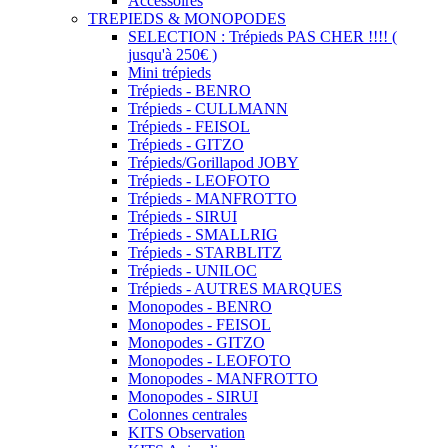
Accessoires
TREPIEDS & MONOPODES
SELECTION : Trépieds PAS CHER !!!! (
jusqu'à 250€ )
Mini trépieds
Trépieds - BENRO
Trépieds - CULLMANN
Trépieds - FEISOL
Trépieds - GITZO
Trépieds/Gorillapod JOBY
Trépieds - LEOFOTO
Trépieds - MANFROTTO
Trépieds - SIRUI
Trépieds - SMALLRIG
Trépieds - STARBLITZ
Trépieds - UNILOC
Trépieds - AUTRES MARQUES
Monopodes - BENRO
Monopodes - FEISOL
Monopodes - GITZO
Monopodes - LEOFOTO
Monopodes - MANFROTTO
Monopodes - SIRUI
Colonnes centrales
KITS Observation