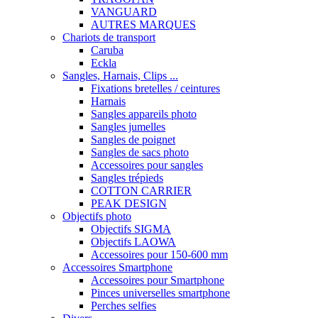
VANGUARD
AUTRES MARQUES
Chariots de transport
Caruba
Eckla
Sangles, Harnais, Clips ...
Fixations bretelles / ceintures
Harnais
Sangles appareils photo
Sangles jumelles
Sangles de poignet
Sangles de sacs photo
Accessoires pour sangles
Sangles trépieds
COTTON CARRIER
PEAK DESIGN
Objectifs photo
Objectifs SIGMA
Objectifs LAOWA
Accessoires pour 150-600 mm
Accessoires Smartphone
Accessoires pour Smartphone
Pinces universelles smartphone
Perches selfies