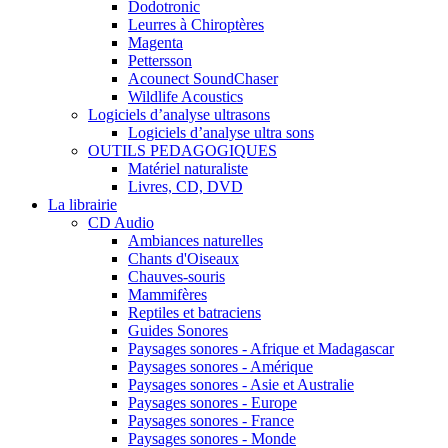
Dodotronic
Leurres à Chiroptères
Magenta
Pettersson
Acounect SoundChaser
Wildlife Acoustics
Logiciels d’analyse ultrasons
Logiciels d’analyse ultra sons
OUTILS PEDAGOGIQUES
Matériel naturaliste
Livres, CD, DVD
La librairie
CD Audio
Ambiances naturelles
Chants d'Oiseaux
Chauves-souris
Mammifères
Reptiles et batraciens
Guides Sonores
Paysages sonores - Afrique et Madagascar
Paysages sonores - Amérique
Paysages sonores - Asie et Australie
Paysages sonores - Europe
Paysages sonores - France
Paysages sonores - Monde