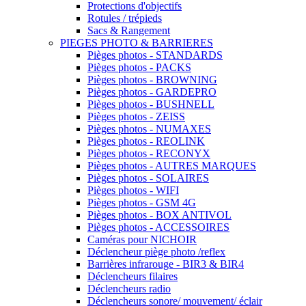
Protections d'objectifs
Rotules / trépieds
Sacs & Rangement
PIEGES PHOTO & BARRIERES
Pièges photos - STANDARDS
Pièges photos - PACKS
Pièges photos - BROWNING
Pièges photos - GARDEPRO
Pièges photos - BUSHNELL
Pièges photos - ZEISS
Pièges photos - NUMAXES
Pièges photos - REOLINK
Pièges photos - RECONYX
Pièges photos - AUTRES MARQUES
Pièges photos - SOLAIRES
Pièges photos - WIFI
Pièges photos - GSM 4G
Pièges photos - BOX ANTIVOL
Pièges photos - ACCESSOIRES
Caméras pour NICHOIR
Déclencheur piège photo /reflex
Barrières infrarouge - BIR3 & BIR4
Déclencheurs filaires
Déclencheurs radio
Déclencheurs sonore/ mouvement/ éclair