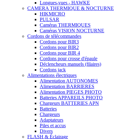
Longues-vues - HAWKE
CAMERA THERMIQUE & NOCTURNE
HIKMICRO
PULSAR
Caméras THERMIQUES
Caméras VISION NOCTURNE
Cordons de télécommandes
Cordons pour BIR3
Cordons pour BIR2
Cordons pour BIR 4
Cordons pour crosse d'épaule
Déclencheurs manuels (filaires)
Cordons jack
Alimentations électriques
Alimentation AUTONOMES
Alimentation BARRIERES
Alimentation PIEGES PHOTO
Batteries APPAREILS PHOTO
Chargeurs BATTERIES APN
Batteries
Chargeurs
Adaptateurs
Piles et accus
Divers
FLASH & Éclairage