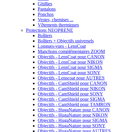
Ghillies
Pantalons
Ponchos
Vestes, chemises ...
Vêtements thermiques
Protections NEOPRENE
Boîtiers
Boîtiers + Objectifs universels
Longues-vues - LensCoat
Manchons complémentaires ZOOM
Objectifs - LensCoat pour CANON
Objectifs - LensCoat pour NIKON
Objectifs - LensCoat pour SIGMA
Objectifs - LensCoat pour SONY
Objectifs - Lenscoat pour AUTRES
Objectifs - CamShield pour CANON
Objectifs - CamShield pour NIKON
Objectifs - CamShield pour SONY
Objectifs - CamShield pour SIGMA
Objectifs - CamShield pour TAMRON
Objectifs - HugaNature pour CANON
Objectifs - HugaNature pour NIKON
Objectifs - HugaNature pour SIGMA
Objectifs - HugaNature pour SONY
Objectifs - HugaNature pour AUTRES