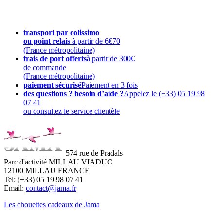
transport par colissimo
ou point relais
à partir de 6€70
(France métropolitaine)
frais de port offerts
à partir de 300€
de commande
(France métropolitaine)
paiement sécurisé
Paiement en 3 fois
des questions ? besoin d’aide ?
Appelez le (+33) 05 19 98
07 41
ou consultez le service clientèle
574 rue de Pradals
Parc d'activité MILLAU VIADUC
12100 MILLAU FRANCE
Tel: (+33) 05 19 98 07 41
Email:
contact@jama.fr
Les chouettes cadeaux de Jama