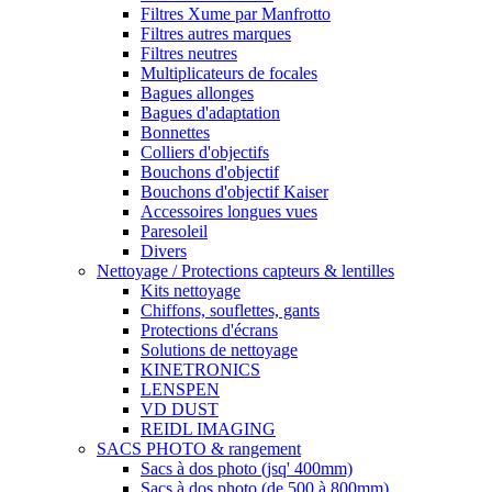
Filtres Xume par Manfrotto
Filtres autres marques
Filtres neutres
Multiplicateurs de focales
Bagues allonges
Bagues d'adaptation
Bonnettes
Colliers d'objectifs
Bouchons d'objectif
Bouchons d'objectif Kaiser
Accessoires longues vues
Paresoleil
Divers
Nettoyage / Protections capteurs & lentilles
Kits nettoyage
Chiffons, souflettes, gants
Protections d'écrans
Solutions de nettoyage
KINETRONICS
LENSPEN
VD DUST
REIDL IMAGING
SACS PHOTO & rangement
Sacs à dos photo (jsq' 400mm)
Sacs à dos photo (de 500 à 800mm)