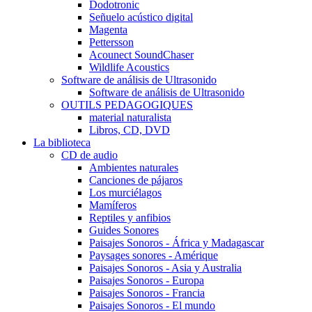
Dodotronic
Señuelo acústico digital
Magenta
Pettersson
Acounect SoundChaser
Wildlife Acoustics
Software de análisis de Ultrasonido
Software de análisis de Ultrasonido
OUTILS PEDAGOGIQUES
material naturalista
Libros, CD, DVD
La biblioteca
CD de audio
Ambientes naturales
Canciones de pájaros
Los murciélagos
Mamíferos
Reptiles y anfibios
Guides Sonores
Paisajes Sonoros - África y Madagascar
Paysages sonores - Amérique
Paisajes Sonoros - Asia y Australia
Paisajes Sonoros - Europa
Paisajes Sonoros - Francia
Paisajes Sonoros - El mundo