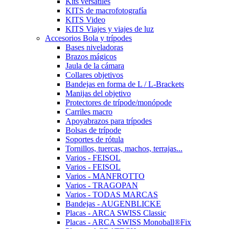
Kits versátiles
KITS de macrofotografía
KITS Video
KITS Viajes y viajes de luz
Accesorios Bola y trípodes
Bases niveladoras
Brazos mágicos
Jaula de la cámara
Collares objetivos
Bandejas en forma de L / L-Brackets
Manijas del objetivo
Protectores de trípode/monópode
Carriles macro
Apoyabrazos para trípodes
Bolsas de trípode
Soportes de rótula
Tornillos, tuercas, machos, terrajas...
Varios - FEISOL
Varios - FEISOL
Varios - MANFROTTO
Varios - TRAGOPAN
Varios - TODAS MARCAS
Bandejas - AUGENBLICKE
Placas - ARCA SWISS Classic
Placas - ARCA SWISS Monoball®Fix