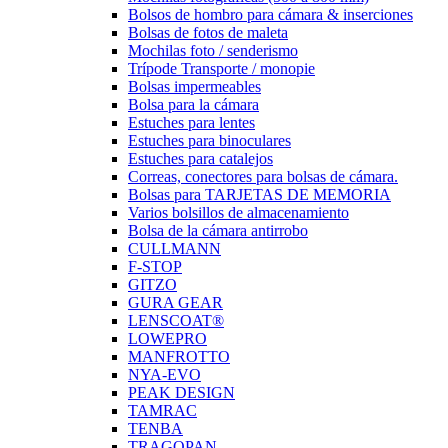
Bolsos de hombro para cámara & inserciones
Bolsas de fotos de maleta
Mochilas foto / senderismo
Trípode Transporte / monopie
Bolsas impermeables
Bolsa para la cámara
Estuches para lentes
Estuches para binoculares
Estuches para catalejos
Correas, conectores para bolsas de cámara.
Bolsas para TARJETAS DE MEMORIA
Varios bolsillos de almacenamiento
Bolsa de la cámara antirrobo
CULLMANN
F-STOP
GITZO
GURA GEAR
LENSCOAT®
LOWEPRO
MANFROTTO
NYA-EVO
PEAK DESIGN
TAMRAC
TENBA
TRAGOPAN