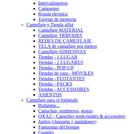
Intervalómetros
Camranger
Rotula electrica
Tarjetas de memoria
Camuflaje y Tienda affut
Camuflaje MATERIAL
Camuflaje TRÍPODES
REDES DE CAMUFLAJE
TELA de camuflaje por metros
Camuflaje ADHESIVAS
Tiendas - 1 LUGAR
Tiendas - 2 LUGARES
Tiendas - POP-UP
Tiendas de caza - MÓVILES
Tiendas - FLOTANTES
Tiendas - PACKS
Tiendas - ACCESSOIRES
ASIENTOS
Camuflaje para el fotógrafo
Bufandas...
Capuchas, sombreros, gorras
OXAZ - Capuches semi-rigides & accessoires
Juntos (chaqueta + pantalones)
Fantasmas del bosque
Guantes