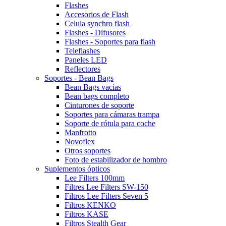
Flashes
Accesorios de Flash
Celula synchro flash
Flashes - Difusores
Flashes - Soportes para flash
Teleflashes
Paneles LED
Reflectores
Soportes - Bean Bags
Bean Bags vacías
Bean bags completo
Cinturones de soporte
Soportes para cámaras trampa
Soporte de rótula para coche
Manfrotto
Novoflex
Otros soportes
Foto de estabilizador de hombro
Suplementos ópticos
Lee Filters 100mm
Filtres Lee Filters SW-150
Filtros Lee Filters Seven 5
Filtros KENKO
Filtros KASE
Filtros Stealth Gear