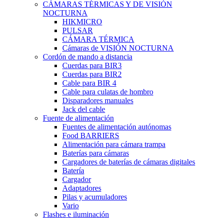
CÁMARAS TÉRMICAS Y DE VISIÓN
NOCTURNA
HIKMICRO
PULSAR
CÁMARA TÉRMICA
Cámaras de VISIÓN NOCTURNA
Cordón de mando a distancia
Cuerdas para BIR3
Cuerdas para BIR2
Cable para BIR 4
Cable para culatas de hombro
Disparadores manuales
Jack del cable
Fuente de alimentación
Fuentes de alimentación autónomas
Food BARRIERS
Alimentación para cámara trampa
Baterías para cámaras
Cargadores de baterías de cámaras digitales
Batería
Cargador
Adaptadores
Pilas y acumuladores
Vario
Flashes e iluminación