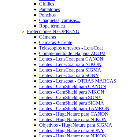
Ghillies
Pantalones
Ponchos
Chaquetas, camisas...
Ropa térmica
Protecciones NEOPRENO
Cámaras
Camaras + Lente
Telescopios terrestres - LensCoat
Complemento de tela para ZOOM
Lentes - LensCoat para CANON
Lentes - LensCoat para NIKON
Lentes - LensCoat para SIGMA
Lentes - LensCoat para SONY
Lentes - Lenscoat - OTRAS MARCAS
Lentes - CamShield para CANON
Lentes - CamShield para NIKON
Lentes - CamShield para SONY
Lentes - CamShield para SIGMA
Lentes - CamShield para TAMRON
Lentes - HugaNature para CANON
Lentes - HugaNature para NIKON
Objetivos - HugaNature para SIGMA
Lentes - HugaNature para SONY
Lentes - HugaNature para NIKON