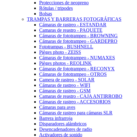
Protecciones de neopreno
Rótulas / tripodes
Bolsas
TRAMPAS Y BARRERAS FOTOGRÁFICAS
Cámaras de rastreo - ESTANDAR
Camaras de reastro - PAQUETE
Cámaras de fototrampeo - BROWNING
Cámaras de fototrampeo - GARDEPRO
Fototrampas - BUSHNELL
Pièges photo - ZEISS
Cámaras de fototrampeo - NUMAXES
Pièges photos - REOLINK
Cámaras de fototrampeo - RECONYX
Cámaras de fototrampeo - OTROS
Camera de rastreo - SOLAR
Cámaras de rastreo - WIFI
Cámaras de rastreo - GSM
Camaras de reastro - CAJA ANTIRROBO
Cámaras de rastreo - ACCESORIOS
Cámaras para aves
Cámaras de rastreo para cámaras SLR
Barrera infrarroja
Disparadores alámbricos
Desencadenadores de radio
Activadores de sonido