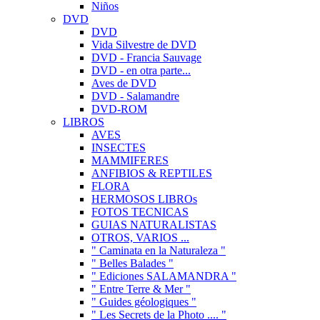
Niños
DVD
DVD
Vida Silvestre de DVD
DVD - Francia Sauvage
DVD - en otra parte...
Aves de DVD
DVD - Salamandre
DVD-ROM
LIBROS
AVES
INSECTES
MAMMIFERES
ANFIBIOS & REPTILES
FLORA
HERMOSOS LIBROs
FOTOS TECNICAS
GUIAS NATURALISTAS
OTROS, VARIOS ...
" Caminata en la Naturaleza "
" Belles Balades "
" Ediciones SALAMANDRA "
" Entre Terre & Mer "
" Guides géologiques "
" Les Secrets de la Photo .... "