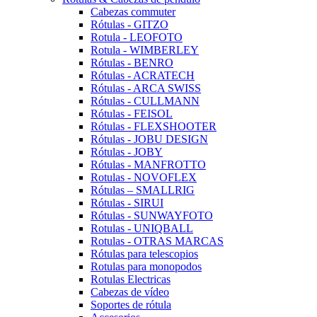
Cabezas commuter
Rótulas - GITZO
Rotula - LEOFOTO
Rotula - WIMBERLEY
Rótulas - BENRO
Rótulas - ACRATECH
Rótulas - ARCA SWISS
Rótulas - CULLMANN
Rótulas - FEISOL
Rótulas - FLEXSHOOTER
Rótulas - JOBU DESIGN
Rótulas - JOBY
Rótulas - MANFROTTO
Rotulas - NOVOFLEX
Rótulas – SMALLRIG
Rótulas - SIRUI
Rótulas - SUNWAYFOTO
Rotulas - UNIQBALL
Rotulas - OTRAS MARCAS
Rótulas para telescopios
Rotulas para monopodos
Rotulas Electricas
Cabezas de vídeo
Soportes de rótula