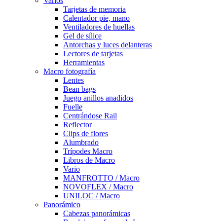
Varios
Tarjetas de memoria
Calentador pie, mano
Ventiladores de huellas
Gel de sílice
Antorchas y luces delanteras
Lectores de tarjetas
Herramientas
Macro fotografía
Lentes
Bean bags
Juego anillos anadidos
Fuelle
Centrándose Rail
Reflector
Clips de flores
Alumbrado
Trípodes Macro
Libros de Macro
Vario
MANFROTTO / Macro
NOVOFLEX / Macro
UNILOC / Macro
Panorámico
Cabezas panorámicas