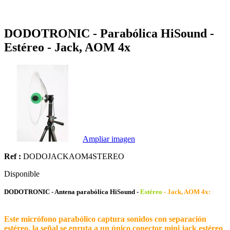
DODOTRONIC - Parabólica HiSound -
Estéreo - Jack, AOM 4x
Ampliar imagen
Ref :
DODOJACKAOM4STEREO
Disponible
DODOTRONIC - Antena parabólica HiSound -
Estéreo
- Jack, AOM 4x:
Este micrófono parabólico captura sonidos con separación
estéreo, la señal se enruta a un único conector mini jack estéreo