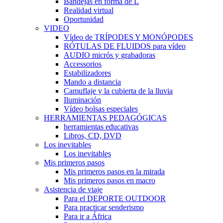
Bandejas en forma de L
Realidad virtual
Oportunidad
VIDEO
Vídeo de TRÍPODES Y MONÓPODES
RÓTULAS DE FLUIDOS para vídeo
AUDIO micrós y grabadoras
Accessorios
Estabilizadores
Mando a distancia
Camuflaje y la cubierta de la lluvia
Iluminación
Vídeo bolsas especiales
HERRAMIENTAS PEDAGÓGICAS
herramientas educativas
Libros, CD, DVD
Los inevitables
Los inevitables
Mis primeros pasos
Mis primeros pasos en la mirada
Mis primeros pasos en macro
Asistencia de viaje
Para el DEPORTE OUTDOOR
Para practicar senderismo
Para ir a África