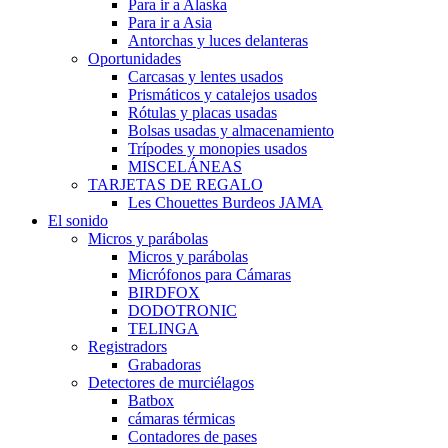
Para ir a Alaska
Para ir a Asia
Antorchas y luces delanteras
Oportunidades
Carcasas y lentes usados
Prismáticos y catalejos usados
Rótulas y placas usadas
Bolsas usadas y almacenamiento
Trípodes y monopies usados
MISCELÁNEAS
TARJETAS DE REGALO
Les Chouettes Burdeos JAMA
El sonido
Micros y parábolas
Micros y parábolas
Micrófonos para Cámaras
BIRDFOX
DODOTRONIC
TELINGA
Registradors
Grabadoras
Detectores de murciélagos
Batbox
cámaras térmicas
Contadores de pases