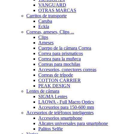
VANGUARD
OTRAS MARCAS
Carritos de transporte
Caruba
Eckla
Correas, arneses, Clips ...
Clips
Arneses
Cuerpo de la cámara Correa
Correa para prismaticos
Correa para la muñeca
Correas para mochilas
Accesorios, conectores correas
Correas de trípode
COTTON CARRIER
PEAK DESIGN
Lentes de cámara
SIGMA Lentes
LAOWA - Full Macro Optics
Accesorios para 150-600 mm
Accesorios de teléfonos inteligentes
Accesorios smartphone
Alicates universales para smartphone
Palitos Selfie