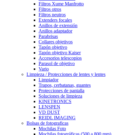
Filtros Xume Manfrotto
Filtros otros
Filtros neutros
Extenders focales
Anillos de extensión
Anillos adaptador
Parabrisas
Collares objetivos
Tapón objetivo
Tapón objetivo Kaiser
Accesorios telescopios
Parasol de objetivo
Vario
Limpieza / Protecciones de lentes y lentes
Limpiador
Trapos, cerbatanas, guantes
Protecciones de pantalla
Soluciones de limpieza
KINETRONICS
LENSPEN
VD DUST
REIDL IMAGING
Bolsas de fotograficas
Mochilas Foto
Mochilas fotográficas (500 a 800 mm)