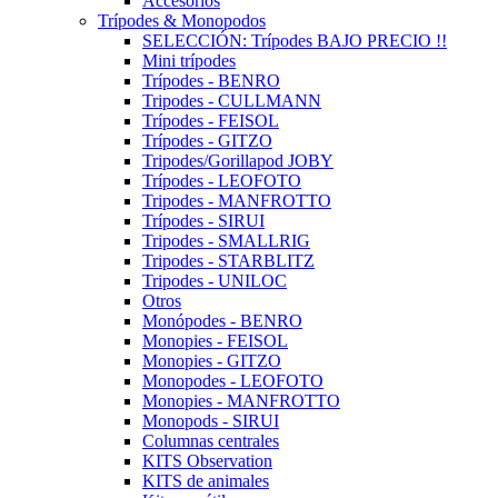
Accesorios
Trípodes & Monopodos
SELECCIÓN: Trípodes BAJO PRECIO !!
Mini trípodes
Trípodes - BENRO
Tripodes - CULLMANN
Trípodes - FEISOL
Trípodes - GITZO
Tripodes/Gorillapod JOBY
Trípodes - LEOFOTO
Tripodes - MANFROTTO
Trípodes - SIRUI
Tripodes - SMALLRIG
Tripodes - STARBLITZ
Tripodes - UNILOC
Otros
Monópodes - BENRO
Monopies - FEISOL
Monopies - GITZO
Monopodes - LEOFOTO
Monopies - MANFROTTO
Monopods - SIRUI
Columnas centrales
KITS Observation
KITS de animales