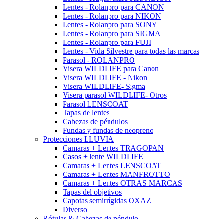
Lentes - Rolanpro para CANON
Lentes - Rolanpro para NIKON
Lentes - Rolanpro para SONY
Lentes - Rolanpro para SIGMA
Lentes - Rolanpro para FUJI
Lentes - Vida Silvestre para todas las marcas
Parasol - ROLANPRO
Visera WILDLIFE para Canon
Visera WILDLIFE - Nikon
Visera WILDLIFE- Sigma
Visera parasol WILDLIFE- Otros
Parasol LENSCOAT
Tapas de lentes
Cabezas de péndulos
Fundas y fundas de neopreno
Protecciones LLUVIA
Camaras + Lentes TRAGOPAN
Casos + lente WILDLIFE
Camaras + Lentes LENSCOAT
Camaras + Lentes MANFROTTO
Camaras + Lentes OTRAS MARCAS
Tapas del objetivos
Capotas semirrígidas OXAZ
Diverso
Rótulas & Cabezas de péndulo