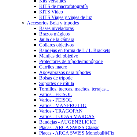
Kits versátiles
KITS de macrofotografía
KITS Video
KITS Viajes y viajes de luz
Accesorios Bola y trípodes
Bases niveladoras
Brazos mágicos
Jaula de la cámara
Collares objetivos
Bandejas en forma de L / L-Brackets
Manijas del objetivo
Protectores de trípode/monópode
Carriles macro
Apoyabrazos para trípodes
Bolsas de trípode
Soportes de rótula
Tornillos, tuercas, machos, terrajas...
Varios - FEISOL
Varios - FEISOL
Varios - MANFROTTO
Varios - TRAGOPAN
Varios - TODAS MARCAS
Bandejas - AUGENBLICKE
Placas - ARCA SWISS Classic
Placas - ARCA SWISS Monoball®Fix