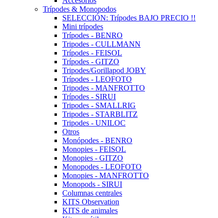
Accesorios
Trípodes & Monopodos
SELECCIÓN: Trípodes BAJO PRECIO !!
Mini trípodes
Trípodes - BENRO
Tripodes - CULLMANN
Trípodes - FEISOL
Trípodes - GITZO
Tripodes/Gorillapod JOBY
Trípodes - LEOFOTO
Tripodes - MANFROTTO
Trípodes - SIRUI
Tripodes - SMALLRIG
Tripodes - STARBLITZ
Tripodes - UNILOC
Otros
Monópodes - BENRO
Monopies - FEISOL
Monopies - GITZO
Monopodes - LEOFOTO
Monopies - MANFROTTO
Monopods - SIRUI
Columnas centrales
KITS Observation
KITS de animales