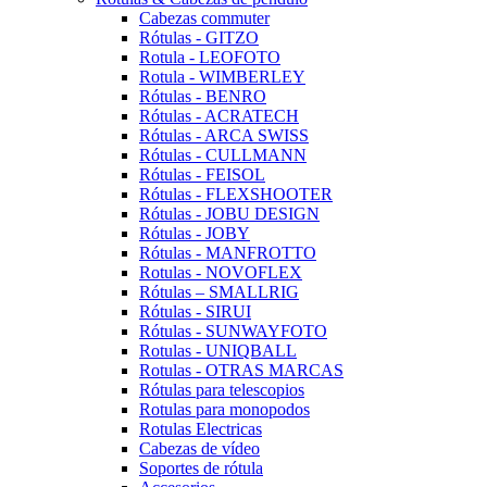
Cabezas commuter
Rótulas - GITZO
Rotula - LEOFOTO
Rotula - WIMBERLEY
Rótulas - BENRO
Rótulas - ACRATECH
Rótulas - ARCA SWISS
Rótulas - CULLMANN
Rótulas - FEISOL
Rótulas - FLEXSHOOTER
Rótulas - JOBU DESIGN
Rótulas - JOBY
Rótulas - MANFROTTO
Rotulas - NOVOFLEX
Rótulas – SMALLRIG
Rótulas - SIRUI
Rótulas - SUNWAYFOTO
Rotulas - UNIQBALL
Rotulas - OTRAS MARCAS
Rótulas para telescopios
Rotulas para monopodos
Rotulas Electricas
Cabezas de vídeo
Soportes de rótula