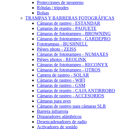
Protecciones de neopreno
Rótulas / tripodes
Bolsas
TRAMPAS Y BARRERAS FOTOGRÁFICAS
Cámaras de rastreo - ESTANDAR
Camaras de reastro - PAQUETE
Cámaras de fototrampeo - BROWNING
Cámaras de fototrampeo - GARDEPRO
Fototrampas - BUSHNELL
Pièges photo - ZEISS
Cámaras de fototrampeo - NUMAXES
Pièges photos - REOLINK
Cámaras de fototrampeo - RECONYX
Cámaras de fototrampeo - OTROS
Camera de rastreo - SOLAR
Cámaras de rastreo - WIFI
Cámaras de rastreo - GSM
Camaras de reastro - CAJA ANTIRROBO
Cámaras de rastreo - ACCESORIOS
Cámaras para aves
Cámaras de rastreo para cámaras SLR
Barrera infrarroja
Disparadores alámbricos
Desencadenadores de radio
Activadores de sonido