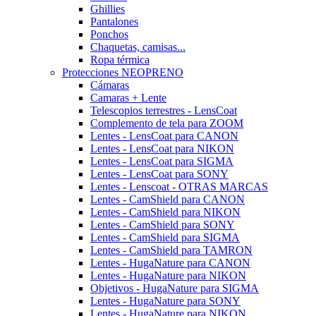
Ghillies
Pantalones
Ponchos
Chaquetas, camisas...
Ropa térmica
Protecciones NEOPRENO
Cámaras
Camaras + Lente
Telescopios terrestres - LensCoat
Complemento de tela para ZOOM
Lentes - LensCoat para CANON
Lentes - LensCoat para NIKON
Lentes - LensCoat para SIGMA
Lentes - LensCoat para SONY
Lentes - Lenscoat - OTRAS MARCAS
Lentes - CamShield para CANON
Lentes - CamShield para NIKON
Lentes - CamShield para SONY
Lentes - CamShield para SIGMA
Lentes - CamShield para TAMRON
Lentes - HugaNature para CANON
Lentes - HugaNature para NIKON
Objetivos - HugaNature para SIGMA
Lentes - HugaNature para SONY
Lentes - HugaNature para NIKON