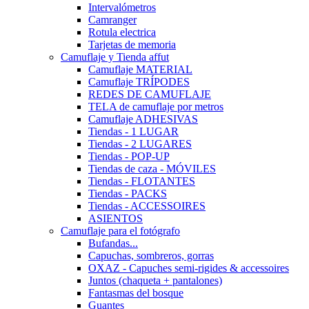
Intervalómetros
Camranger
Rotula electrica
Tarjetas de memoria
Camuflaje y Tienda affut
Camuflaje MATERIAL
Camuflaje TRÍPODES
REDES DE CAMUFLAJE
TELA de camuflaje por metros
Camuflaje ADHESIVAS
Tiendas - 1 LUGAR
Tiendas - 2 LUGARES
Tiendas - POP-UP
Tiendas de caza - MÓVILES
Tiendas - FLOTANTES
Tiendas - PACKS
Tiendas - ACCESSOIRES
ASIENTOS
Camuflaje para el fotógrafo
Bufandas...
Capuchas, sombreros, gorras
OXAZ - Capuches semi-rigides & accessoires
Juntos (chaqueta + pantalones)
Fantasmas del bosque
Guantes