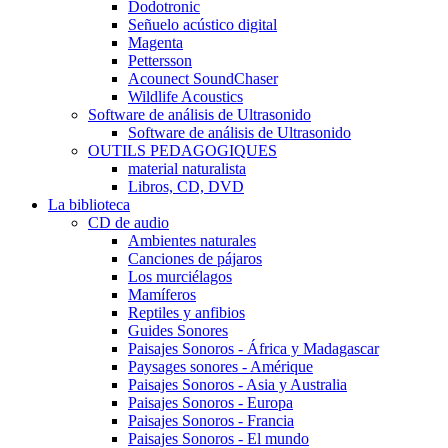
Dodotronic
Señuelo acústico digital
Magenta
Pettersson
Acounect SoundChaser
Wildlife Acoustics
Software de análisis de Ultrasonido
Software de análisis de Ultrasonido
OUTILS PEDAGOGIQUES
material naturalista
Libros, CD, DVD
La biblioteca
CD de audio
Ambientes naturales
Canciones de pájaros
Los murciélagos
Mamíferos
Reptiles y anfibios
Guides Sonores
Paisajes Sonoros - África y Madagascar
Paysages sonores - Amérique
Paisajes Sonoros - Asia y Australia
Paisajes Sonoros - Europa
Paisajes Sonoros - Francia
Paisajes Sonoros - El mundo