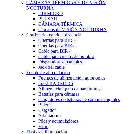
CÁMARAS TÉRMICAS Y DE VISIÓN
NOCTURNA
HIKMICRO
PULSAR
CÁMARA TÉRMICA
Cámaras de VISIÓN NOCTURNA
Cordón de mando a distancia
Cuerdas para BIR3
Cuerdas para BIR2
Cable para BIR 4
Cable para culatas de hombro
Disparadores manuales
Jack del cable
Fuente de alimentación
Fuentes de alimentación autónomas
Food BARRIERS
Alimentación para cámara trampa
Baterías para cámaras
Cargadores de baterías de cámaras digitales
Batería
Cargador
Adaptadores
Pilas y acumuladores
Vario
Flashes e iluminación