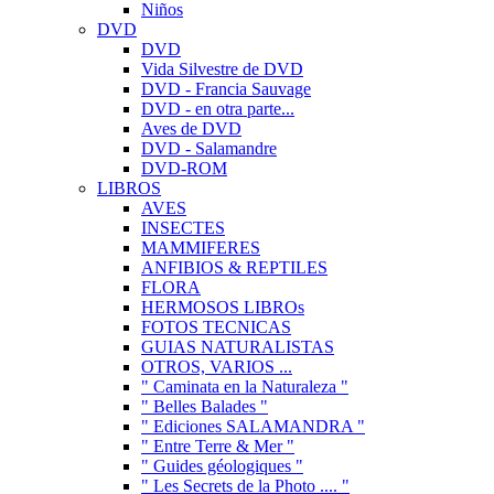
Niños
DVD
DVD
Vida Silvestre de DVD
DVD - Francia Sauvage
DVD - en otra parte...
Aves de DVD
DVD - Salamandre
DVD-ROM
LIBROS
AVES
INSECTES
MAMMIFERES
ANFIBIOS & REPTILES
FLORA
HERMOSOS LIBROs
FOTOS TECNICAS
GUIAS NATURALISTAS
OTROS, VARIOS ...
" Caminata en la Naturaleza "
" Belles Balades "
" Ediciones SALAMANDRA "
" Entre Terre & Mer "
" Guides géologiques "
" Les Secrets de la Photo .... "