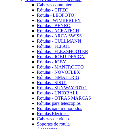
Cabezas commuter
Rótulas - GITZO
Rotula - LEOFOTO
Rotula - WIMBERLEY
Rótulas - BENRO
Rótulas - ACRATECH
Rótulas - ARCA SWISS
Rótulas - CULLMANN
Rótulas - FEISOL
Rótulas - FLEXSHOOTER
Rótulas - JOBU DESIGN
Rótulas - JOBY
Rótulas - MANFROTTO
Rotulas - NOVOFLEX
Rótulas – SMALLRIG
Rótulas - SIRUI
Rótulas - SUNWAYFOTO
Rotulas - UNIQBALL
Rotulas - OTRAS MARCAS
Rótulas para telescopios
Rotulas para monopodos
Rotulas Electricas
Cabezas de vídeo
Soportes de rótula