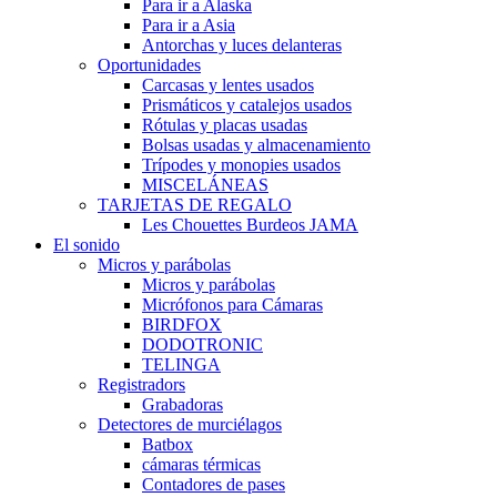
Para ir a Alaska
Para ir a Asia
Antorchas y luces delanteras
Oportunidades
Carcasas y lentes usados
Prismáticos y catalejos usados
Rótulas y placas usadas
Bolsas usadas y almacenamiento
Trípodes y monopies usados
MISCELÁNEAS
TARJETAS DE REGALO
Les Chouettes Burdeos JAMA
El sonido
Micros y parábolas
Micros y parábolas
Micrófonos para Cámaras
BIRDFOX
DODOTRONIC
TELINGA
Registradors
Grabadoras
Detectores de murciélagos
Batbox
cámaras térmicas
Contadores de pases