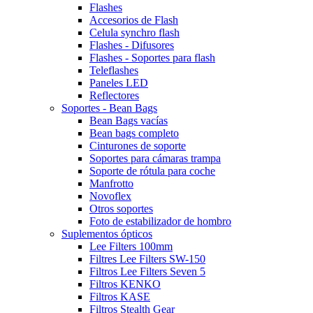
Flashes
Accesorios de Flash
Celula synchro flash
Flashes - Difusores
Flashes - Soportes para flash
Teleflashes
Paneles LED
Reflectores
Soportes - Bean Bags
Bean Bags vacías
Bean bags completo
Cinturones de soporte
Soportes para cámaras trampa
Soporte de rótula para coche
Manfrotto
Novoflex
Otros soportes
Foto de estabilizador de hombro
Suplementos ópticos
Lee Filters 100mm
Filtres Lee Filters SW-150
Filtros Lee Filters Seven 5
Filtros KENKO
Filtros KASE
Filtros Stealth Gear