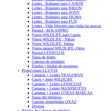
Lentes - Rolanpro para CANON
Lentes - Rolanpro para NIKON
Lentes - Rolanpro para SONY
Lentes - Rolanpro para SIGMA
Lentes - Rolanpro para FUJI
Lentes - Vida Silvestre para todas las marcas
Parasol - ROLANPRO
Visera WILDLIFE para Canon
Visera WILDLIFE - Nikon
Visera WILDLIFE- Sigma
Visera parasol WILDLIFE- Otros
Parasol LENSCOAT
Tapas de lentes
Cabezas de péndulos
Fundas y fundas de neopreno
Protecciones LLUVIA
Camaras + Lentes TRAGOPAN
Casos + lente WILDLIFE
Camaras + Lentes LENSCOAT
Camaras + Lentes MANFROTTO
Camaras + Lentes OTRAS MARCAS
Tapas del objetivos
Capotas semirrígidas OXAZ
Diverso
Rótulas & Cabezas de péndulo