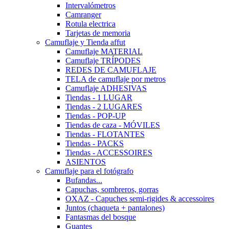
Intervalómetros
Camranger
Rotula electrica
Tarjetas de memoria
Camuflaje y Tienda affut
Camuflaje MATERIAL
Camuflaje TRÍPODES
REDES DE CAMUFLAJE
TELA de camuflaje por metros
Camuflaje ADHESIVAS
Tiendas - 1 LUGAR
Tiendas - 2 LUGARES
Tiendas - POP-UP
Tiendas de caza - MÓVILES
Tiendas - FLOTANTES
Tiendas - PACKS
Tiendas - ACCESSOIRES
ASIENTOS
Camuflaje para el fotógrafo
Bufandas...
Capuchas, sombreros, gorras
OXAZ - Capuches semi-rigides & accessoires
Juntos (chaqueta + pantalones)
Fantasmas del bosque
Guantes