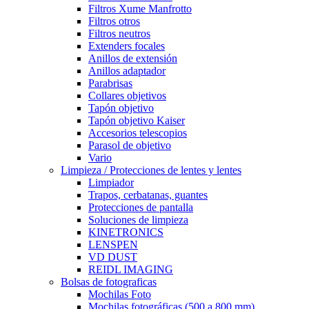
Filtros Xume Manfrotto
Filtros otros
Filtros neutros
Extenders focales
Anillos de extensión
Anillos adaptador
Parabrisas
Collares objetivos
Tapón objetivo
Tapón objetivo Kaiser
Accesorios telescopios
Parasol de objetivo
Vario
Limpieza / Protecciones de lentes y lentes
Limpiador
Trapos, cerbatanas, guantes
Protecciones de pantalla
Soluciones de limpieza
KINETRONICS
LENSPEN
VD DUST
REIDL IMAGING
Bolsas de fotograficas
Mochilas Foto
Mochilas fotográficas (500 a 800 mm)