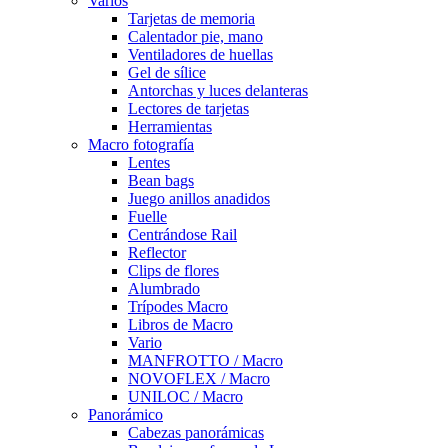
Varios
Tarjetas de memoria
Calentador pie, mano
Ventiladores de huellas
Gel de sílice
Antorchas y luces delanteras
Lectores de tarjetas
Herramientas
Macro fotografía
Lentes
Bean bags
Juego anillos anadidos
Fuelle
Centrándose Rail
Reflector
Clips de flores
Alumbrado
Trípodes Macro
Libros de Macro
Vario
MANFROTTO / Macro
NOVOFLEX / Macro
UNILOC / Macro
Panorámico
Cabezas panorámicas