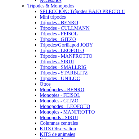
Accesorios
Trípodes & Monopodos
SELECCIÓN: Trípodes BAJO PRECIO !!
Mini trípodes
Trípodes - BENRO
Tripodes - CULLMANN
Trípodes - FEISOL
Trípodes - GITZO
Tripodes/Gorillapod JOBY
Trípodes - LEOFOTO
Tripodes - MANFROTTO
Trípodes - SIRUI
Tripodes - SMALLRIG
Tripodes - STARBLITZ
Tripodes - UNILOC
Otros
Monópodes - BENRO
Monopies - FEISOL
Monopies - GITZO
Monopodes - LEOFOTO
Monopies - MANFROTTO
Monopods - SIRUI
Columnas centrales
KITS Observation
KITS de animales