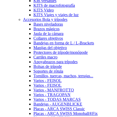
Kits versátiles
KITS de macrofotografía
KITS Video
KITS Viajes y viajes de luz
Accesorios Bola y trípodes
Bases niveladoras
Brazos mágicos
Jaula de la cámara
Collares objetivos
Bandejas en forma de L / L-Brackets
Manijas del objetivo
Protectores de trípode/monópode
Carriles macro
Apoyabrazos para trípodes
Bolsas de trípode
Soportes de rótula
Tornillos, tuercas, machos, terrajas...
Varios - FEISOL
Varios - FEISOL
Varios - MANFROTTO
Varios - TRAGOPAN
Varios - TODAS MARCAS
Bandejas - AUGENBLICKE
Placas - ARCA SWISS Classic
Placas - ARCA SWISS Monoball®Fix