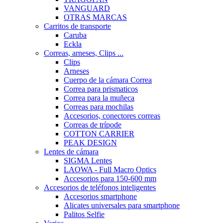
VANGUARD
OTRAS MARCAS
Carritos de transporte
Caruba
Eckla
Correas, arneses, Clips ...
Clips
Arneses
Cuerpo de la cámara Correa
Correa para prismaticos
Correa para la muñeca
Correas para mochilas
Accesorios, conectores correas
Correas de trípode
COTTON CARRIER
PEAK DESIGN
Lentes de cámara
SIGMA Lentes
LAOWA - Full Macro Optics
Accesorios para 150-600 mm
Accesorios de teléfonos inteligentes
Accesorios smartphone
Alicates universales para smartphone
Palitos Selfie