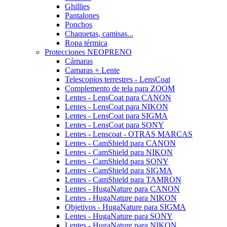
Ghillies
Pantalones
Ponchos
Chaquetas, camisas...
Ropa térmica
Protecciones NEOPRENO
Cámaras
Camaras + Lente
Telescopios terrestres - LensCoat
Complemento de tela para ZOOM
Lentes - LensCoat para CANON
Lentes - LensCoat para NIKON
Lentes - LensCoat para SIGMA
Lentes - LensCoat para SONY
Lentes - Lenscoat - OTRAS MARCAS
Lentes - CamShield para CANON
Lentes - CamShield para NIKON
Lentes - CamShield para SONY
Lentes - CamShield para SIGMA
Lentes - CamShield para TAMRON
Lentes - HugaNature para CANON
Lentes - HugaNature para NIKON
Objetivos - HugaNature para SIGMA
Lentes - HugaNature para SONY
Lentes - HugaNature para NIKON