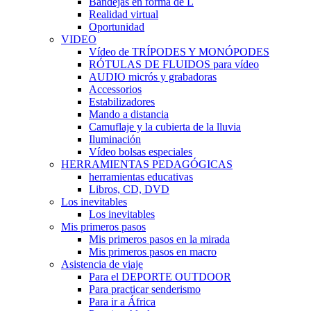
Bandejas en forma de L
Realidad virtual
Oportunidad
VIDEO
Vídeo de TRÍPODES Y MONÓPODES
RÓTULAS DE FLUIDOS para vídeo
AUDIO micrós y grabadoras
Accessorios
Estabilizadores
Mando a distancia
Camuflaje y la cubierta de la lluvia
Iluminación
Vídeo bolsas especiales
HERRAMIENTAS PEDAGÓGICAS
herramientas educativas
Libros, CD, DVD
Los inevitables
Los inevitables
Mis primeros pasos
Mis primeros pasos en la mirada
Mis primeros pasos en macro
Asistencia de viaje
Para el DEPORTE OUTDOOR
Para practicar senderismo
Para ir a África