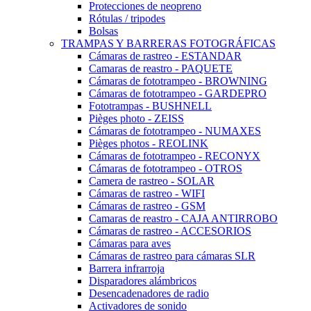
Protecciones de neopreno
Rótulas / tripodes
Bolsas
TRAMPAS Y BARRERAS FOTOGRÁFICAS
Cámaras de rastreo - ESTANDAR
Camaras de reastro - PAQUETE
Cámaras de fototrampeo - BROWNING
Cámaras de fototrampeo - GARDEPRO
Fototrampas - BUSHNELL
Pièges photo - ZEISS
Cámaras de fototrampeo - NUMAXES
Pièges photos - REOLINK
Cámaras de fototrampeo - RECONYX
Cámaras de fototrampeo - OTROS
Camera de rastreo - SOLAR
Cámaras de rastreo - WIFI
Cámaras de rastreo - GSM
Camaras de reastro - CAJA ANTIRROBO
Cámaras de rastreo - ACCESORIOS
Cámaras para aves
Cámaras de rastreo para cámaras SLR
Barrera infrarroja
Disparadores alámbricos
Desencadenadores de radio
Activadores de sonido