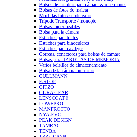
Bolsos de hombro para cámara & inserciones
Bolsas de fotos de maleta
Mochilas foto / senderismo
Trípode Transporte / monopie
Bolsas impermeables
Bolsa para la cámara
Estuches para lentes
Estuches para binoculares
Estuches para catalejos
Correas, conectores para bolsas de cámara.
Bolsas para TARJETAS DE MEMORIA
Varios bolsillos de almacenamiento
Bolsa de la cámara antirrobo
CULLMANN
F-STOP
GITZO
GURA GEAR
LENSCOAT®
LOWEPRO
MANFROTTO
NYA-EVO
PEAK DESIGN
TAMRAC
TENBA
TRAGOPAN