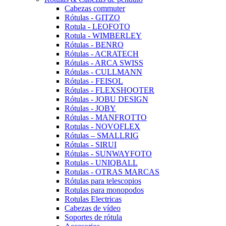
Cabezas commuter
Rótulas - GITZO
Rotula - LEOFOTO
Rotula - WIMBERLEY
Rótulas - BENRO
Rótulas - ACRATECH
Rótulas - ARCA SWISS
Rótulas - CULLMANN
Rótulas - FEISOL
Rótulas - FLEXSHOOTER
Rótulas - JOBU DESIGN
Rótulas - JOBY
Rótulas - MANFROTTO
Rotulas - NOVOFLEX
Rótulas – SMALLRIG
Rótulas - SIRUI
Rótulas - SUNWAYFOTO
Rotulas - UNIQBALL
Rotulas - OTRAS MARCAS
Rótulas para telescopios
Rotulas para monopodos
Rotulas Electricas
Cabezas de vídeo
Soportes de rótula