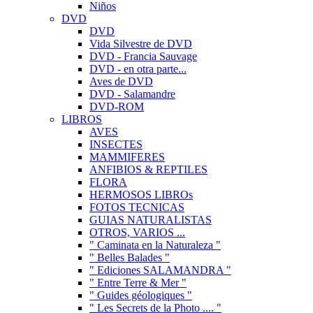
Niños
DVD
DVD
Vida Silvestre de DVD
DVD - Francia Sauvage
DVD - en otra parte...
Aves de DVD
DVD - Salamandre
DVD-ROM
LIBROS
AVES
INSECTES
MAMMIFERES
ANFIBIOS & REPTILES
FLORA
HERMOSOS LIBROs
FOTOS TECNICAS
GUIAS NATURALISTAS
OTROS, VARIOS ...
" Caminata en la Naturaleza "
" Belles Balades "
" Ediciones SALAMANDRA "
" Entre Terre & Mer "
" Guides géologiques "
" Les Secrets de la Photo .... "