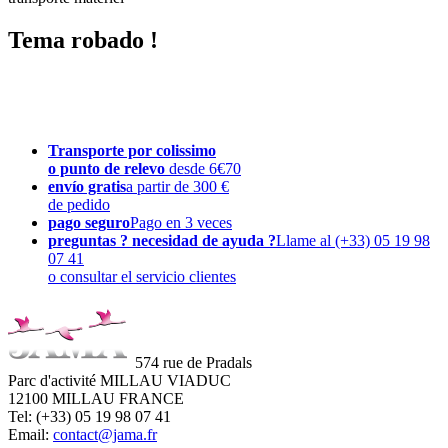
Tema robado !
Transporte por colissimo
o punto de relevo
desde 6€70
envío gratis
a partir de 300 €
de pedido
pago seguro
Pago en 3 veces
preguntas ? necesidad de ayuda ?
Llame al (+33) 05 19 98
07 41
o consultar el servicio clientes
574 rue de Pradals
Parc d'activité MILLAU VIADUC
12100 MILLAU FRANCE
Tel: (+33) 05 19 98 07 41
Email:
contact@jama.fr