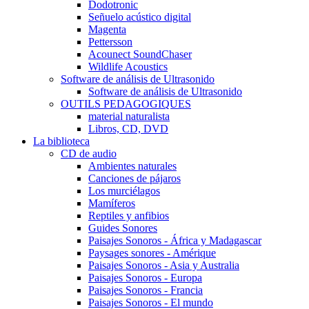
Dodotronic
Señuelo acústico digital
Magenta
Pettersson
Acounect SoundChaser
Wildlife Acoustics
Software de análisis de Ultrasonido
Software de análisis de Ultrasonido
OUTILS PEDAGOGIQUES
material naturalista
Libros, CD, DVD
La biblioteca
CD de audio
Ambientes naturales
Canciones de pájaros
Los murciélagos
Mamíferos
Reptiles y anfibios
Guides Sonores
Paisajes Sonoros - África y Madagascar
Paysages sonores - Amérique
Paisajes Sonoros - Asia y Australia
Paisajes Sonoros - Europa
Paisajes Sonoros - Francia
Paisajes Sonoros - El mundo