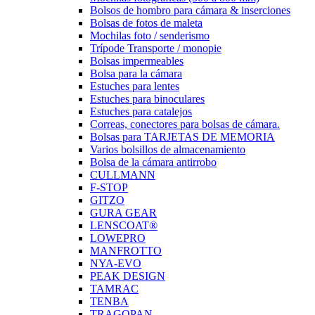
Bolsos de hombro para cámara & inserciones
Bolsas de fotos de maleta
Mochilas foto / senderismo
Trípode Transporte / monopie
Bolsas impermeables
Bolsa para la cámara
Estuches para lentes
Estuches para binoculares
Estuches para catalejos
Correas, conectores para bolsas de cámara.
Bolsas para TARJETAS DE MEMORIA
Varios bolsillos de almacenamiento
Bolsa de la cámara antirrobo
CULLMANN
F-STOP
GITZO
GURA GEAR
LENSCOAT®
LOWEPRO
MANFROTTO
NYA-EVO
PEAK DESIGN
TAMRAC
TENBA
TRAGOPAN