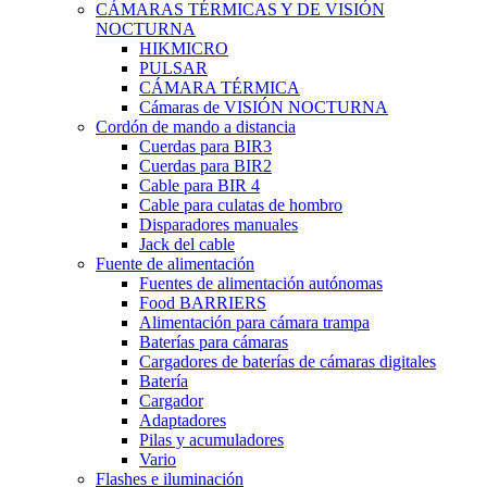
CÁMARAS TÉRMICAS Y DE VISIÓN
NOCTURNA
HIKMICRO
PULSAR
CÁMARA TÉRMICA
Cámaras de VISIÓN NOCTURNA
Cordón de mando a distancia
Cuerdas para BIR3
Cuerdas para BIR2
Cable para BIR 4
Cable para culatas de hombro
Disparadores manuales
Jack del cable
Fuente de alimentación
Fuentes de alimentación autónomas
Food BARRIERS
Alimentación para cámara trampa
Baterías para cámaras
Cargadores de baterías de cámaras digitales
Batería
Cargador
Adaptadores
Pilas y acumuladores
Vario
Flashes e iluminación