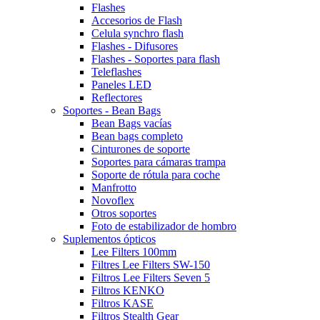
Flashes
Accesorios de Flash
Celula synchro flash
Flashes - Difusores
Flashes - Soportes para flash
Teleflashes
Paneles LED
Reflectores
Soportes - Bean Bags
Bean Bags vacías
Bean bags completo
Cinturones de soporte
Soportes para cámaras trampa
Soporte de rótula para coche
Manfrotto
Novoflex
Otros soportes
Foto de estabilizador de hombro
Suplementos ópticos
Lee Filters 100mm
Filtres Lee Filters SW-150
Filtros Lee Filters Seven 5
Filtros KENKO
Filtros KASE
Filtros Stealth Gear