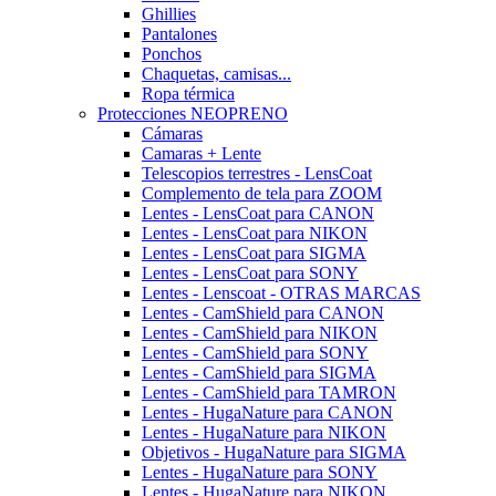
Ghillies
Pantalones
Ponchos
Chaquetas, camisas...
Ropa térmica
Protecciones NEOPRENO
Cámaras
Camaras + Lente
Telescopios terrestres - LensCoat
Complemento de tela para ZOOM
Lentes - LensCoat para CANON
Lentes - LensCoat para NIKON
Lentes - LensCoat para SIGMA
Lentes - LensCoat para SONY
Lentes - Lenscoat - OTRAS MARCAS
Lentes - CamShield para CANON
Lentes - CamShield para NIKON
Lentes - CamShield para SONY
Lentes - CamShield para SIGMA
Lentes - CamShield para TAMRON
Lentes - HugaNature para CANON
Lentes - HugaNature para NIKON
Objetivos - HugaNature para SIGMA
Lentes - HugaNature para SONY
Lentes - HugaNature para NIKON