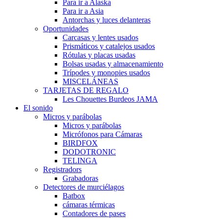
Para ir a Alaska
Para ir a Asia
Antorchas y luces delanteras
Oportunidades
Carcasas y lentes usados
Prismáticos y catalejos usados
Rótulas y placas usadas
Bolsas usadas y almacenamiento
Trípodes y monopies usados
MISCELÁNEAS
TARJETAS DE REGALO
Les Chouettes Burdeos JAMA
El sonido
Micros y parábolas
Micros y parábolas
Micrófonos para Cámaras
BIRDFOX
DODOTRONIC
TELINGA
Registradors
Grabadoras
Detectores de murciélagos
Batbox
cámaras térmicas
Contadores de pases