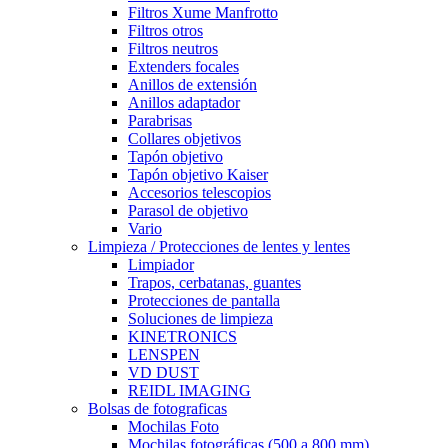
Filtros Xume Manfrotto
Filtros otros
Filtros neutros
Extenders focales
Anillos de extensión
Anillos adaptador
Parabrisas
Collares objetivos
Tapón objetivo
Tapón objetivo Kaiser
Accesorios telescopios
Parasol de objetivo
Vario
Limpieza / Protecciones de lentes y lentes
Limpiador
Trapos, cerbatanas, guantes
Protecciones de pantalla
Soluciones de limpieza
KINETRONICS
LENSPEN
VD DUST
REIDL IMAGING
Bolsas de fotograficas
Mochilas Foto
Mochilas fotográficas (500 a 800 mm)