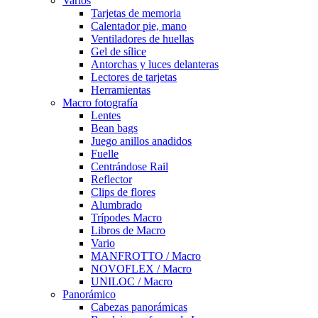
Varios
Tarjetas de memoria
Calentador pie, mano
Ventiladores de huellas
Gel de sílice
Antorchas y luces delanteras
Lectores de tarjetas
Herramientas
Macro fotografía
Lentes
Bean bags
Juego anillos anadidos
Fuelle
Centrándose Rail
Reflector
Clips de flores
Alumbrado
Trípodes Macro
Libros de Macro
Vario
MANFROTTO / Macro
NOVOFLEX / Macro
UNILOC / Macro
Panorámico
Cabezas panorámicas