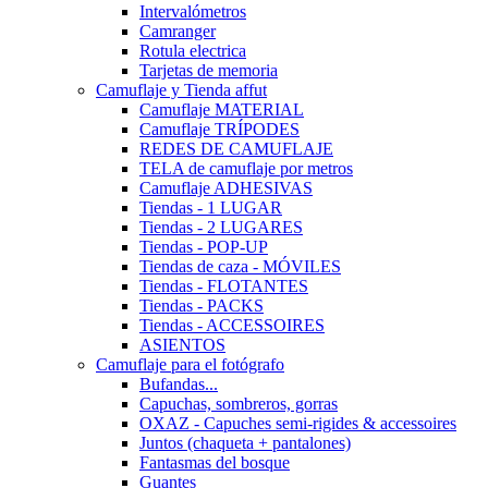
Intervalómetros
Camranger
Rotula electrica
Tarjetas de memoria
Camuflaje y Tienda affut
Camuflaje MATERIAL
Camuflaje TRÍPODES
REDES DE CAMUFLAJE
TELA de camuflaje por metros
Camuflaje ADHESIVAS
Tiendas - 1 LUGAR
Tiendas - 2 LUGARES
Tiendas - POP-UP
Tiendas de caza - MÓVILES
Tiendas - FLOTANTES
Tiendas - PACKS
Tiendas - ACCESSOIRES
ASIENTOS
Camuflaje para el fotógrafo
Bufandas...
Capuchas, sombreros, gorras
OXAZ - Capuches semi-rigides & accessoires
Juntos (chaqueta + pantalones)
Fantasmas del bosque
Guantes