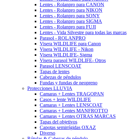
Lentes - Rolanpro para CANON
Lentes - Rolanpro para NIKON
Lentes - Rolanpro para SONY
Lentes - Rolanpro para SIGMA
Lentes - Rolanpro para FUJI
Lentes - Vida Silvestre para todas las marcas
Parasol - ROLANPRO
Visera WILDLIFE para Canon
Visera WILDLIFE - Nikon
Visera WILDLIFE- Sigma
Visera parasol WILDLIFE- Otros
Parasol LENSCOAT
Tapas de lentes
Cabezas de péndulos
Fundas y fundas de neopreno
Protecciones LLUVIA
Camaras + Lentes TRAGOPAN
Casos + lente WILDLIFE
Camaras + Lentes LENSCOAT
Camaras + Lentes MANFROTTO
Camaras + Lentes OTRAS MARCAS
Tapas del objetivos
Capotas semirrígidas OXAZ
Diverso
Rótulas & Cabezas de péndulo