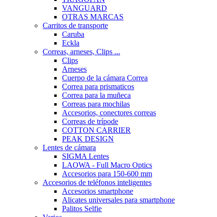
VANGUARD
OTRAS MARCAS
Carritos de transporte
Caruba
Eckla
Correas, arneses, Clips ...
Clips
Arneses
Cuerpo de la cámara Correa
Correa para prismaticos
Correa para la muñeca
Correas para mochilas
Accesorios, conectores correas
Correas de trípode
COTTON CARRIER
PEAK DESIGN
Lentes de cámara
SIGMA Lentes
LAOWA - Full Macro Optics
Accesorios para 150-600 mm
Accesorios de teléfonos inteligentes
Accesorios smartphone
Alicates universales para smartphone
Palitos Selfie