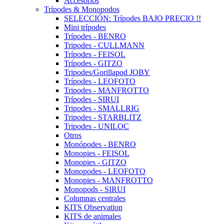
Accesorios
Trípodes & Monopodos
SELECCIÓN: Trípodes BAJO PRECIO !!
Mini trípodes
Trípodes - BENRO
Tripodes - CULLMANN
Trípodes - FEISOL
Trípodes - GITZO
Tripodes/Gorillapod JOBY
Trípodes - LEOFOTO
Tripodes - MANFROTTO
Trípodes - SIRUI
Tripodes - SMALLRIG
Tripodes - STARBLITZ
Tripodes - UNILOC
Otros
Monópodes - BENRO
Monopies - FEISOL
Monopies - GITZO
Monopodes - LEOFOTO
Monopies - MANFROTTO
Monopods - SIRUI
Columnas centrales
KITS Observation
KITS de animales