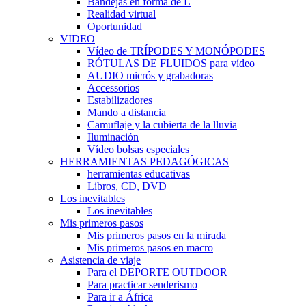
Bandejas en forma de L
Realidad virtual
Oportunidad
VIDEO
Vídeo de TRÍPODES Y MONÓPODES
RÓTULAS DE FLUIDOS para vídeo
AUDIO micrós y grabadoras
Accessorios
Estabilizadores
Mando a distancia
Camuflaje y la cubierta de la lluvia
Iluminación
Vídeo bolsas especiales
HERRAMIENTAS PEDAGÓGICAS
herramientas educativas
Libros, CD, DVD
Los inevitables
Los inevitables
Mis primeros pasos
Mis primeros pasos en la mirada
Mis primeros pasos en macro
Asistencia de viaje
Para el DEPORTE OUTDOOR
Para practicar senderismo
Para ir a África