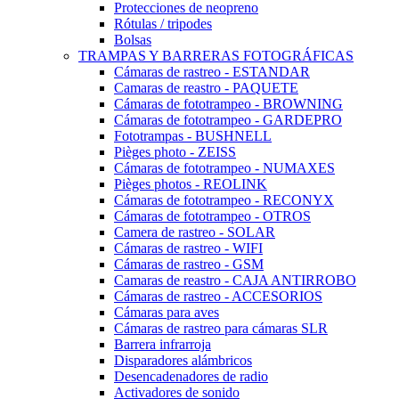
Protecciones de neopreno
Rótulas / tripodes
Bolsas
TRAMPAS Y BARRERAS FOTOGRÁFICAS
Cámaras de rastreo - ESTANDAR
Camaras de reastro - PAQUETE
Cámaras de fototrampeo - BROWNING
Cámaras de fototrampeo - GARDEPRO
Fototrampas - BUSHNELL
Pièges photo - ZEISS
Cámaras de fototrampeo - NUMAXES
Pièges photos - REOLINK
Cámaras de fototrampeo - RECONYX
Cámaras de fototrampeo - OTROS
Camera de rastreo - SOLAR
Cámaras de rastreo - WIFI
Cámaras de rastreo - GSM
Camaras de reastro - CAJA ANTIRROBO
Cámaras de rastreo - ACCESORIOS
Cámaras para aves
Cámaras de rastreo para cámaras SLR
Barrera infrarroja
Disparadores alámbricos
Desencadenadores de radio
Activadores de sonido