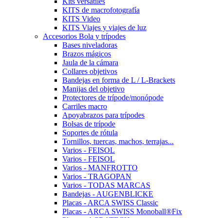
Kits versátiles
KITS de macrofotografía
KITS Video
KITS Viajes y viajes de luz
Accesorios Bola y trípodes
Bases niveladoras
Brazos mágicos
Jaula de la cámara
Collares objetivos
Bandejas en forma de L / L-Brackets
Manijas del objetivo
Protectores de trípode/monópode
Carriles macro
Apoyabrazos para trípodes
Bolsas de trípode
Soportes de rótula
Tornillos, tuercas, machos, terrajas...
Varios - FEISOL
Varios - FEISOL
Varios - MANFROTTO
Varios - TRAGOPAN
Varios - TODAS MARCAS
Bandejas - AUGENBLICKE
Placas - ARCA SWISS Classic
Placas - ARCA SWISS Monoball®Fix