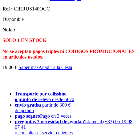
Ref :
CIRRUS140OCC
Disponible
Nota :
SOLO 1 EN STOCK
No se aceptan pagos triples ni CÓDIGOS PROMOCIONALES
en artículos usados.
19.00 €
Saber más
Añadir a la Cesta
Transporte por colissimo
o punto de relevo
desde 6€70
envío gratis
a partir de 300 €
de pedido
pago seguro
Pago en 3 veces
preguntas ? necesidad de ayuda ?
Llame al (+33) 05 19 98
07 41
o consultar el servicio clientes