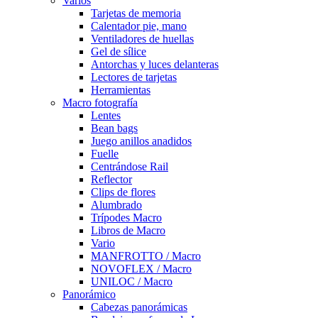
Varios
Tarjetas de memoria
Calentador pie, mano
Ventiladores de huellas
Gel de sílice
Antorchas y luces delanteras
Lectores de tarjetas
Herramientas
Macro fotografía
Lentes
Bean bags
Juego anillos anadidos
Fuelle
Centrándose Rail
Reflector
Clips de flores
Alumbrado
Trípodes Macro
Libros de Macro
Vario
MANFROTTO / Macro
NOVOFLEX / Macro
UNILOC / Macro
Panorámico
Cabezas panorámicas