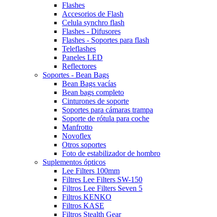
Flashes
Accesorios de Flash
Celula synchro flash
Flashes - Difusores
Flashes - Soportes para flash
Teleflashes
Paneles LED
Reflectores
Soportes - Bean Bags
Bean Bags vacías
Bean bags completo
Cinturones de soporte
Soportes para cámaras trampa
Soporte de rótula para coche
Manfrotto
Novoflex
Otros soportes
Foto de estabilizador de hombro
Suplementos ópticos
Lee Filters 100mm
Filtres Lee Filters SW-150
Filtros Lee Filters Seven 5
Filtros KENKO
Filtros KASE
Filtros Stealth Gear