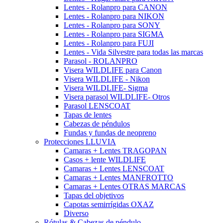
Lentes - Rolanpro para CANON
Lentes - Rolanpro para NIKON
Lentes - Rolanpro para SONY
Lentes - Rolanpro para SIGMA
Lentes - Rolanpro para FUJI
Lentes - Vida Silvestre para todas las marcas
Parasol - ROLANPRO
Visera WILDLIFE para Canon
Visera WILDLIFE - Nikon
Visera WILDLIFE- Sigma
Visera parasol WILDLIFE- Otros
Parasol LENSCOAT
Tapas de lentes
Cabezas de péndulos
Fundas y fundas de neopreno
Protecciones LLUVIA
Camaras + Lentes TRAGOPAN
Casos + lente WILDLIFE
Camaras + Lentes LENSCOAT
Camaras + Lentes MANFROTTO
Camaras + Lentes OTRAS MARCAS
Tapas del objetivos
Capotas semirrígidas OXAZ
Diverso
Rótulas & Cabezas de péndulo