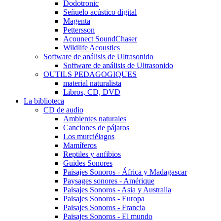
Dodotronic
Señuelo acústico digital
Magenta
Pettersson
Acounect SoundChaser
Wildlife Acoustics
Software de análisis de Ultrasonido
Software de análisis de Ultrasonido
OUTILS PEDAGOGIQUES
material naturalista
Libros, CD, DVD
La biblioteca
CD de audio
Ambientes naturales
Canciones de pájaros
Los murciélagos
Mamíferos
Reptiles y anfibios
Guides Sonores
Paisajes Sonoros - África y Madagascar
Paysages sonores - Amérique
Paisajes Sonoros - Asia y Australia
Paisajes Sonoros - Europa
Paisajes Sonoros - Francia
Paisajes Sonoros - El mundo