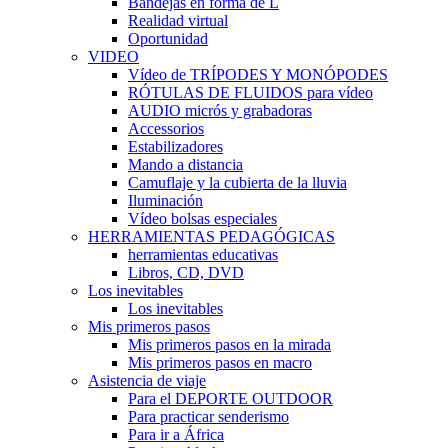
Bandejas en forma de L
Realidad virtual
Oportunidad
VIDEO
Vídeo de TRÍPODES Y MONÓPODES
RÓTULAS DE FLUIDOS para vídeo
AUDIO micrós y grabadoras
Accessorios
Estabilizadores
Mando a distancia
Camuflaje y la cubierta de la lluvia
Iluminación
Vídeo bolsas especiales
HERRAMIENTAS PEDAGÓGICAS
herramientas educativas
Libros, CD, DVD
Los inevitables
Los inevitables
Mis primeros pasos
Mis primeros pasos en la mirada
Mis primeros pasos en macro
Asistencia de viaje
Para el DEPORTE OUTDOOR
Para practicar senderismo
Para ir a África