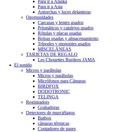
Para ir a Alaska
Para ir a Asia
Antorchas y luces delanteras
Oportunidades
Carcasas y lentes usados
Prismáticos y catalejos usados
Rótulas y placas usadas
Bolsas usadas y almacenamiento
Trípodes y monopies usados
MISCELÁNEAS
TARJETAS DE REGALO
Les Chouettes Burdeos JAMA
El sonido
Micros y parábolas
Micros y parábolas
Micrófonos para Cámaras
BIRDFOX
DODOTRONIC
TELINGA
Registradors
Grabadoras
Detectores de murciélagos
Batbox
cámaras térmicas
Contadores de pases