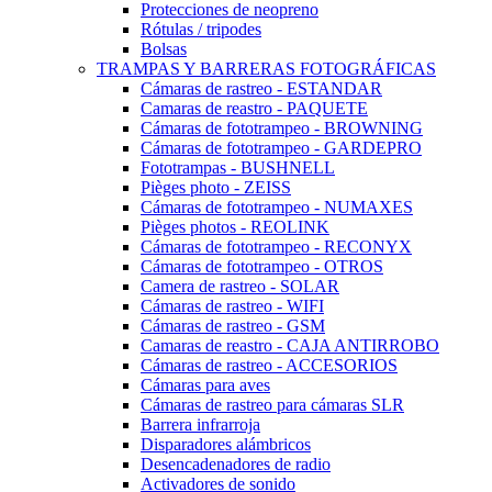
Protecciones de neopreno
Rótulas / tripodes
Bolsas
TRAMPAS Y BARRERAS FOTOGRÁFICAS
Cámaras de rastreo - ESTANDAR
Camaras de reastro - PAQUETE
Cámaras de fototrampeo - BROWNING
Cámaras de fototrampeo - GARDEPRO
Fototrampas - BUSHNELL
Pièges photo - ZEISS
Cámaras de fototrampeo - NUMAXES
Pièges photos - REOLINK
Cámaras de fototrampeo - RECONYX
Cámaras de fototrampeo - OTROS
Camera de rastreo - SOLAR
Cámaras de rastreo - WIFI
Cámaras de rastreo - GSM
Camaras de reastro - CAJA ANTIRROBO
Cámaras de rastreo - ACCESORIOS
Cámaras para aves
Cámaras de rastreo para cámaras SLR
Barrera infrarroja
Disparadores alámbricos
Desencadenadores de radio
Activadores de sonido