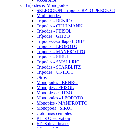
Accesorios
Trípodes & Monopodos
SELECCIÓN: Trípodes BAJO PRECIO !!
Mini trípodes
Trípodes - BENRO
Tripodes - CULLMANN
Trípodes - FEISOL
Trípodes - GITZO
Tripodes/Gorillapod JOBY
Trípodes - LEOFOTO
Tripodes - MANFROTTO
Trípodes - SIRUI
Tripodes - SMALLRIG
Tripodes - STARBLITZ
Tripodes - UNILOC
Otros
Monópodes - BENRO
Monopies - FEISOL
Monopies - GITZO
Monopodes - LEOFOTO
Monopies - MANFROTTO
Monopods - SIRUI
Columnas centrales
KITS Observation
KITS de animales