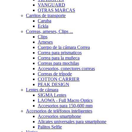
VANGUARD
OTRAS MARCAS
Carritos de transporte
Caruba
Eckla
Correas, arneses, Clips ...
Clips
Arneses
Cuerpo de la cámara Correa
Correa para prismaticos
Correa para la muñeca
Correas para mochilas
Accesorios, conectores correas
Correas de trípode
COTTON CARRIER
PEAK DESIGN
Lentes de cámara
SIGMA Lentes
LAOWA - Full Macro Optics
Accesorios para 150-600 mm
Accesorios de teléfonos inteligentes
Accesorios smartphone
Alicates universales para smartphone
Palitos Selfie