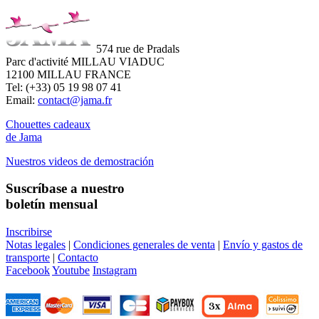
574 rue de Pradals
Parc d'activité MILLAU VIADUC
12100 MILLAU FRANCE
Tel: (+33) 05 19 98 07 41
Email:
contact@jama.fr
Chouettes cadeaux
de Jama
Nuestros videos de demostración
Suscríbase a nuestro
boletín mensual
Inscribirse
Notas legales
|
Condiciones generales de venta
|
Envío y gastos de
transporte
|
Contacto
Facebook
Youtube
Instagram