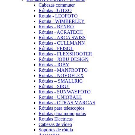
Cabezas commuter
Rótulas - GITZO
Rotula - LEOFOTO
Rotula - WIMBERLEY
Rótulas - BENRO
Rótulas - ACRATECH
Rótulas - ARCA SWISS
Rótulas - CULLMANN
Rótulas - FEISOL
Rótulas - FLEXSHOOTER
Rótulas - JOBU DESIGN
Rótulas - JOBY
Rótulas - MANFROTTO
Rotulas - NOVOFLEX
Rótulas – SMALLRIG
Rótulas - SIRUI
Rótulas - SUNWAYFOTO
Rotulas - UNIQBALL
Rotulas - OTRAS MARCAS
Rótulas para telescopios
Rotulas para monopodos
Rotulas Electricas
Cabezas de vídeo
Soportes de rótula