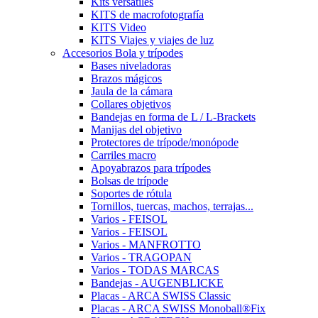
Kits versátiles
KITS de macrofotografía
KITS Video
KITS Viajes y viajes de luz
Accesorios Bola y trípodes
Bases niveladoras
Brazos mágicos
Jaula de la cámara
Collares objetivos
Bandejas en forma de L / L-Brackets
Manijas del objetivo
Protectores de trípode/monópode
Carriles macro
Apoyabrazos para trípodes
Bolsas de trípode
Soportes de rótula
Tornillos, tuercas, machos, terrajas...
Varios - FEISOL
Varios - FEISOL
Varios - MANFROTTO
Varios - TRAGOPAN
Varios - TODAS MARCAS
Bandejas - AUGENBLICKE
Placas - ARCA SWISS Classic
Placas - ARCA SWISS Monoball®Fix