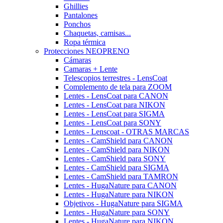
Ghillies
Pantalones
Ponchos
Chaquetas, camisas...
Ropa térmica
Protecciones NEOPRENO
Cámaras
Camaras + Lente
Telescopios terrestres - LensCoat
Complemento de tela para ZOOM
Lentes - LensCoat para CANON
Lentes - LensCoat para NIKON
Lentes - LensCoat para SIGMA
Lentes - LensCoat para SONY
Lentes - Lenscoat - OTRAS MARCAS
Lentes - CamShield para CANON
Lentes - CamShield para NIKON
Lentes - CamShield para SONY
Lentes - CamShield para SIGMA
Lentes - CamShield para TAMRON
Lentes - HugaNature para CANON
Lentes - HugaNature para NIKON
Objetivos - HugaNature para SIGMA
Lentes - HugaNature para SONY
Lentes - HugaNature para NIKON