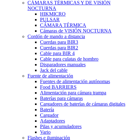
CÁMARAS TÉRMICAS Y DE VISIÓN
NOCTURNA
HIKMICRO
PULSAR
CÁMARA TÉRMICA
Cámaras de VISIÓN NOCTURNA
Cordón de mando a distancia
Cuerdas para BIR3
Cuerdas para BIR2
Cable para BIR 4
Cable para culatas de hombro
Disparadores manuales
Jack del cable
Fuente de alimentación
Fuentes de alimentación autónomas
Food BARRIERS
Alimentación para cámara trampa
Baterías para cámaras
Cargadores de baterías de cámaras digitales
Batería
Cargador
Adaptadores
Pilas y acumuladores
Vario
Flashes e iluminación