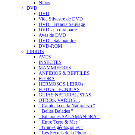
Niños
DVD
DVD
Vida Silvestre de DVD
DVD - Francia Sauvage
DVD - en otra parte...
Aves de DVD
DVD - Salamandre
DVD-ROM
LIBROS
AVES
INSECTES
MAMMIFERES
ANFIBIOS & REPTILES
FLORA
HERMOSOS LIBROs
FOTOS TECNICAS
GUIAS NATURALISTAS
OTROS, VARIOS ...
" Caminata en la Naturaleza "
" Belles Balades "
" Ediciones SALAMANDRA "
" Entre Terre & Mer "
" Guides géologiques "
" Les Secrets de la Photo .... "