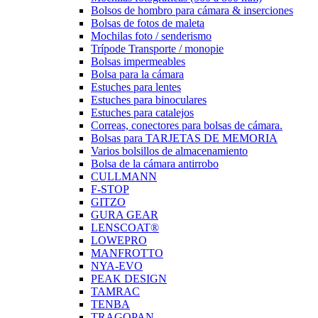
Bolsos de hombro para cámara & inserciones
Bolsas de fotos de maleta
Mochilas foto / senderismo
Trípode Transporte / monopie
Bolsas impermeables
Bolsa para la cámara
Estuches para lentes
Estuches para binoculares
Estuches para catalejos
Correas, conectores para bolsas de cámara.
Bolsas para TARJETAS DE MEMORIA
Varios bolsillos de almacenamiento
Bolsa de la cámara antirrobo
CULLMANN
F-STOP
GITZO
GURA GEAR
LENSCOAT®
LOWEPRO
MANFROTTO
NYA-EVO
PEAK DESIGN
TAMRAC
TENBA
TRAGOPAN