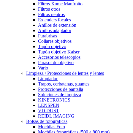
Filtros Xume Manfrotto
Filtros otros
Filtros neutros
Extenders focales
Anillos de extensión
Anillos adaptador
Parabrisas
Collares objetivos
Tapón objetivo
Tapón objetivo Kaiser
Accesorios telescopios
Parasol de objetivo
Vario
Limpieza / Protecciones de lentes y lentes
Limpiador
Trapos, cerbatanas, guantes
Protecciones de pantalla
Soluciones de limpieza
KINETRONICS
LENSPEN
VD DUST
REIDL IMAGING
Bolsas de fotograficas
Mochilas Foto
Mochilas fotográficas (500 a 800 mm)