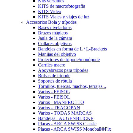
Kits versátiles
KITS de macrofotografía
KITS Video
KITS Viajes y viajes de luz
Accesorios Bola y trípodes
Bases niveladoras
Brazos mágicos
Jaula de la cámara
Collares objetivos
Bandejas en forma de L / L-Brackets
Manijas del objetivo
Protectores de trípode/monópode
Carriles macro
Apoyabrazos para trípodes
Bolsas de trípode
Soportes de rótula
Tornillos, tuercas, machos, terrajas...
Varios - FEISOL
Varios - FEISOL
Varios - MANFROTTO
Varios - TRAGOPAN
Varios - TODAS MARCAS
Bandejas - AUGENBLICKE
Placas - ARCA SWISS Classic
Placas - ARCA SWISS Monoball®Fix