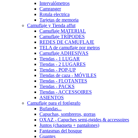
Intervalómetros
Camranger
Rotula electrica
Tarjetas de memoria
Camuflaje y Tienda affut
Camuflaje MATERIAL
Camuflaje TRÍPODES
REDES DE CAMUFLAJE
TELA de camuflaje por metros
Camuflaje ADHESIVAS
Tiendas - 1 LUGAR
Tiendas - 2 LUGARES
Tiendas - POP-UP
Tiendas de caza - MÓVILES
Tiendas - FLOTANTES
Tiendas - PACKS
Tiendas - ACCESSOIRES
ASIENTOS
Camuflaje para el fotógrafo
Bufandas...
Capuchas, sombreros, gorras
OXAZ - Capuches semi-rigides & accessoires
Juntos (chaqueta + pantalones)
Fantasmas del bosque
Guantes