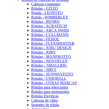
Cabezas commuter
Rótulas - GITZO
Rotula - LEOFOTO
Rotula - WIMBERLEY
Rótulas - BENRO
Rótulas - ACRATECH
Rótulas - ARCA SWISS
Rótulas - CULLMANN
Rótulas - FEISOL
Rótulas - FLEXSHOOTER
Rótulas - JOBU DESIGN
Rótulas - JOBY
Rótulas - MANFROTTO
Rotulas - NOVOFLEX
Rótulas – SMALLRIG
Rótulas - SIRUI
Rótulas - SUNWAYFOTO
Rotulas - UNIQBALL
Rotulas - OTRAS MARCAS
Rótulas para telescopios
Rotulas para monopodos
Rotulas Electricas
Cabezas de vídeo
Soportes de rótula