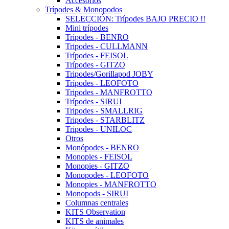
Accesorios
Trípodes & Monopodos
SELECCIÓN: Trípodes BAJO PRECIO !!
Mini trípodes
Trípodes - BENRO
Tripodes - CULLMANN
Trípodes - FEISOL
Trípodes - GITZO
Tripodes/Gorillapod JOBY
Trípodes - LEOFOTO
Tripodes - MANFROTTO
Trípodes - SIRUI
Tripodes - SMALLRIG
Tripodes - STARBLITZ
Tripodes - UNILOC
Otros
Monópodes - BENRO
Monopies - FEISOL
Monopies - GITZO
Monopodes - LEOFOTO
Monopies - MANFROTTO
Monopods - SIRUI
Columnas centrales
KITS Observation
KITS de animales