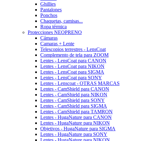
Ghillies
Pantalones
Ponchos
Chaquetas, camisas...
Ropa térmica
Protecciones NEOPRENO
Cámaras
Camaras + Lente
Telescopios terrestres - LensCoat
Complemento de tela para ZOOM
Lentes - LensCoat para CANON
Lentes - LensCoat para NIKON
Lentes - LensCoat para SIGMA
Lentes - LensCoat para SONY
Lentes - Lenscoat - OTRAS MARCAS
Lentes - CamShield para CANON
Lentes - CamShield para NIKON
Lentes - CamShield para SONY
Lentes - CamShield para SIGMA
Lentes - CamShield para TAMRON
Lentes - HugaNature para CANON
Lentes - HugaNature para NIKON
Objetivos - HugaNature para SIGMA
Lentes - HugaNature para SONY
Lentes - HugaNature para NIKON