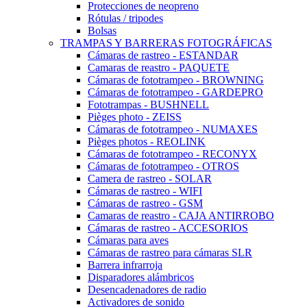
Protecciones de neopreno
Rótulas / tripodes
Bolsas
TRAMPAS Y BARRERAS FOTOGRÁFICAS
Cámaras de rastreo - ESTANDAR
Camaras de reastro - PAQUETE
Cámaras de fototrampeo - BROWNING
Cámaras de fototrampeo - GARDEPRO
Fototrampas - BUSHNELL
Pièges photo - ZEISS
Cámaras de fototrampeo - NUMAXES
Pièges photos - REOLINK
Cámaras de fototrampeo - RECONYX
Cámaras de fototrampeo - OTROS
Camera de rastreo - SOLAR
Cámaras de rastreo - WIFI
Cámaras de rastreo - GSM
Camaras de reastro - CAJA ANTIRROBO
Cámaras de rastreo - ACCESORIOS
Cámaras para aves
Cámaras de rastreo para cámaras SLR
Barrera infrarroja
Disparadores alámbricos
Desencadenadores de radio
Activadores de sonido