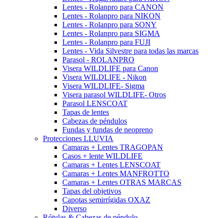
Lentes - Rolanpro para CANON
Lentes - Rolanpro para NIKON
Lentes - Rolanpro para SONY
Lentes - Rolanpro para SIGMA
Lentes - Rolanpro para FUJI
Lentes - Vida Silvestre para todas las marcas
Parasol - ROLANPRO
Visera WILDLIFE para Canon
Visera WILDLIFE - Nikon
Visera WILDLIFE- Sigma
Visera parasol WILDLIFE- Otros
Parasol LENSCOAT
Tapas de lentes
Cabezas de péndulos
Fundas y fundas de neopreno
Protecciones LLUVIA
Camaras + Lentes TRAGOPAN
Casos + lente WILDLIFE
Camaras + Lentes LENSCOAT
Camaras + Lentes MANFROTTO
Camaras + Lentes OTRAS MARCAS
Tapas del objetivos
Capotas semirrígidas OXAZ
Diverso
Rótulas & Cabezas de péndulo