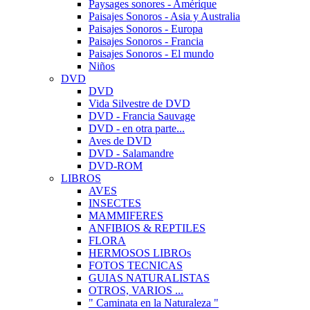
Paysages sonores - Amérique
Paisajes Sonoros - Asia y Australia
Paisajes Sonoros - Europa
Paisajes Sonoros - Francia
Paisajes Sonoros - El mundo
Niños
DVD
DVD
Vida Silvestre de DVD
DVD - Francia Sauvage
DVD - en otra parte...
Aves de DVD
DVD - Salamandre
DVD-ROM
LIBROS
AVES
INSECTES
MAMMIFERES
ANFIBIOS & REPTILES
FLORA
HERMOSOS LIBROs
FOTOS TECNICAS
GUIAS NATURALISTAS
OTROS, VARIOS ...
" Caminata en la Naturaleza "