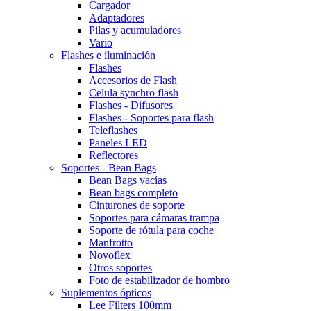
Cargador
Adaptadores
Pilas y acumuladores
Vario
Flashes e iluminación
Flashes
Accesorios de Flash
Celula synchro flash
Flashes - Difusores
Flashes - Soportes para flash
Teleflashes
Paneles LED
Reflectores
Soportes - Bean Bags
Bean Bags vacías
Bean bags completo
Cinturones de soporte
Soportes para cámaras trampa
Soporte de rótula para coche
Manfrotto
Novoflex
Otros soportes
Foto de estabilizador de hombro
Suplementos ópticos
Lee Filters 100mm