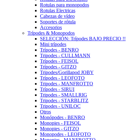
Rotulas para monopodos
Rotulas Electricas
Cabezas de vídeo
Soportes de rótula
Accesorios
Trípodes & Monopodos
SELECCIÓN: Trípodes BAJO PRECIO !!
Mini trípodes
Trípodes - BENRO
Tripodes - CULLMANN
Trípodes - FEISOL
Trípodes - GITZO
Tripodes/Gorillapod JOBY
Trípodes - LEOFOTO
Tripodes - MANFROTTO
Trípodes - SIRUI
Tripodes - SMALLRIG
Tripodes - STARBLITZ
Tripodes - UNILOC
Otros
Monópodes - BENRO
Monopies - FEISOL
Monopies - GITZO
Monopodes - LEOFOTO
Monopies - MANFROTTO