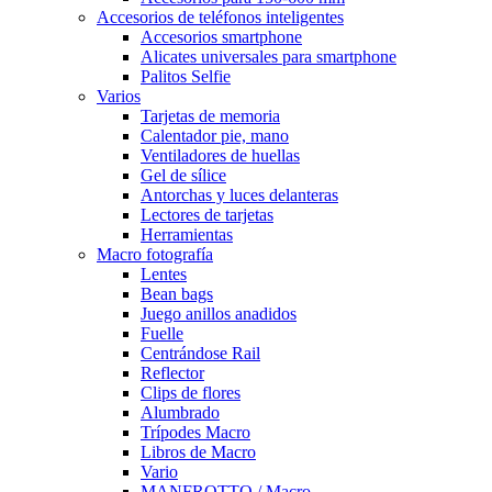
Accesorios de teléfonos inteligentes
Accesorios smartphone
Alicates universales para smartphone
Palitos Selfie
Varios
Tarjetas de memoria
Calentador pie, mano
Ventiladores de huellas
Gel de sílice
Antorchas y luces delanteras
Lectores de tarjetas
Herramientas
Macro fotografía
Lentes
Bean bags
Juego anillos anadidos
Fuelle
Centrándose Rail
Reflector
Clips de flores
Alumbrado
Trípodes Macro
Libros de Macro
Vario
MANFROTTO / Macro