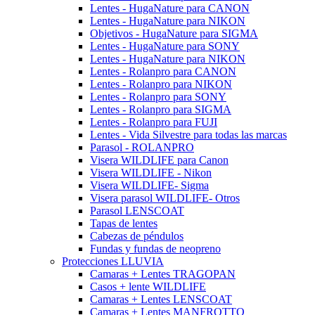
Lentes - HugaNature para CANON
Lentes - HugaNature para NIKON
Objetivos - HugaNature para SIGMA
Lentes - HugaNature para SONY
Lentes - HugaNature para NIKON
Lentes - Rolanpro para CANON
Lentes - Rolanpro para NIKON
Lentes - Rolanpro para SONY
Lentes - Rolanpro para SIGMA
Lentes - Rolanpro para FUJI
Lentes - Vida Silvestre para todas las marcas
Parasol - ROLANPRO
Visera WILDLIFE para Canon
Visera WILDLIFE - Nikon
Visera WILDLIFE- Sigma
Visera parasol WILDLIFE- Otros
Parasol LENSCOAT
Tapas de lentes
Cabezas de péndulos
Fundas y fundas de neopreno
Protecciones LLUVIA
Camaras + Lentes TRAGOPAN
Casos + lente WILDLIFE
Camaras + Lentes LENSCOAT
Camaras + Lentes MANFROTTO