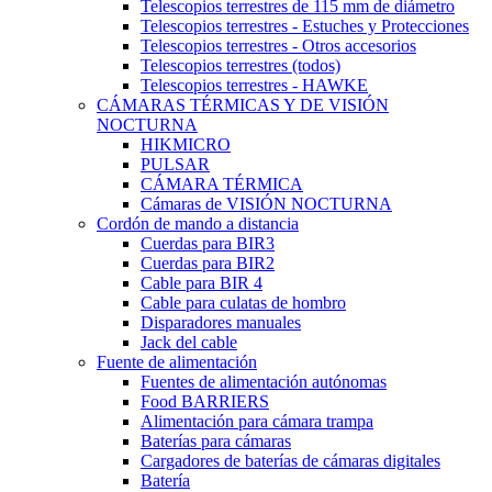
Telescopios terrestres de 115 mm de diámetro
Telescopios terrestres - Estuches y Protecciones
Telescopios terrestres - Otros accesorios
Telescopios terrestres (todos)
Telescopios terrestres - HAWKE
CÁMARAS TÉRMICAS Y DE VISIÓN
NOCTURNA
HIKMICRO
PULSAR
CÁMARA TÉRMICA
Cámaras de VISIÓN NOCTURNA
Cordón de mando a distancia
Cuerdas para BIR3
Cuerdas para BIR2
Cable para BIR 4
Cable para culatas de hombro
Disparadores manuales
Jack del cable
Fuente de alimentación
Fuentes de alimentación autónomas
Food BARRIERS
Alimentación para cámara trampa
Baterías para cámaras
Cargadores de baterías de cámaras digitales
Batería