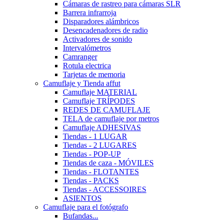
Cámaras de rastreo para cámaras SLR
Barrera infrarroja
Disparadores alámbricos
Desencadenadores de radio
Activadores de sonido
Intervalómetros
Camranger
Rotula electrica
Tarjetas de memoria
Camuflaje y Tienda affut
Camuflaje MATERIAL
Camuflaje TRÍPODES
REDES DE CAMUFLAJE
TELA de camuflaje por metros
Camuflaje ADHESIVAS
Tiendas - 1 LUGAR
Tiendas - 2 LUGARES
Tiendas - POP-UP
Tiendas de caza - MÓVILES
Tiendas - FLOTANTES
Tiendas - PACKS
Tiendas - ACCESSOIRES
ASIENTOS
Camuflaje para el fotógrafo
Bufandas...