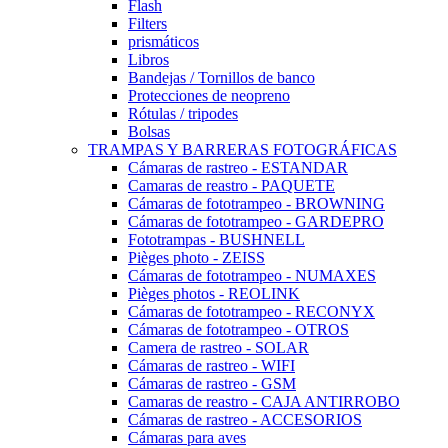
Flash
Filters
prismáticos
Libros
Bandejas / Tornillos de banco
Protecciones de neopreno
Rótulas / tripodes
Bolsas
TRAMPAS Y BARRERAS FOTOGRÁFICAS
Cámaras de rastreo - ESTANDAR
Camaras de reastro - PAQUETE
Cámaras de fototrampeo - BROWNING
Cámaras de fototrampeo - GARDEPRO
Fototrampas - BUSHNELL
Pièges photo - ZEISS
Cámaras de fototrampeo - NUMAXES
Pièges photos - REOLINK
Cámaras de fototrampeo - RECONYX
Cámaras de fototrampeo - OTROS
Camera de rastreo - SOLAR
Cámaras de rastreo - WIFI
Cámaras de rastreo - GSM
Camaras de reastro - CAJA ANTIRROBO
Cámaras de rastreo - ACCESORIOS
Cámaras para aves