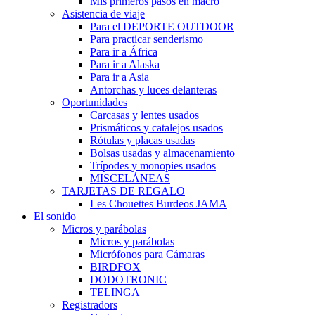
Mis primeros pasos en macro
Asistencia de viaje
Para el DEPORTE OUTDOOR
Para practicar senderismo
Para ir a África
Para ir a Alaska
Para ir a Asia
Antorchas y luces delanteras
Oportunidades
Carcasas y lentes usados
Prismáticos y catalejos usados
Rótulas y placas usadas
Bolsas usadas y almacenamiento
Trípodes y monopies usados
MISCELÁNEAS
TARJETAS DE REGALO
Les Chouettes Burdeos JAMA
El sonido
Micros y parábolas
Micros y parábolas
Micrófonos para Cámaras
BIRDFOX
DODOTRONIC
TELINGA
Registradors