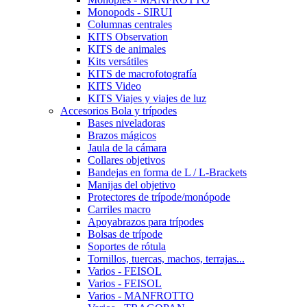
Monopods - SIRUI
Columnas centrales
KITS Observation
KITS de animales
Kits versátiles
KITS de macrofotografía
KITS Video
KITS Viajes y viajes de luz
Accesorios Bola y trípodes
Bases niveladoras
Brazos mágicos
Jaula de la cámara
Collares objetivos
Bandejas en forma de L / L-Brackets
Manijas del objetivo
Protectores de trípode/monópode
Carriles macro
Apoyabrazos para trípodes
Bolsas de trípode
Soportes de rótula
Tornillos, tuercas, machos, terrajas...
Varios - FEISOL
Varios - FEISOL
Varios - MANFROTTO