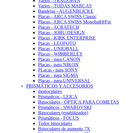
Varios - TRAGOPAN
Varios - TODAS MARCAS
Bandejas - AUGENBLICKE
Placas - ARCA SWISS Classic
Placas - ARCA SWISS Monoball®Fix
Placas - ACRATECH
Placas - JOBU DESIGN
Placas - KIRK ENTERPRISE
Placas - LEOFOTO
Placas - UNIQBALL
Placas - WIMBERLEY
Placas - para CANON
Placas - para NIKON
PLacas - para SONY
Placas - para SIGMA
Placas - para UNIVERSAL
PRISMÁTICOS Y ACCESORIOS
monoculares
Prismaticos - LEICA
Binoculares - ÓPTICA PARA COMETAS
Prismáticos - SWAROVSKI
Binoculares (estabilizados)
Prismáticos - FOCUS
Todos binoculares
Binoculares de aumento 7X