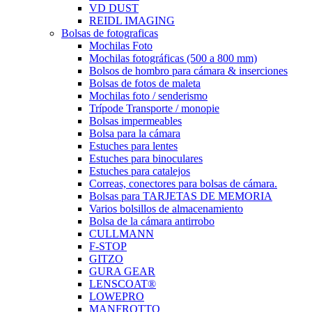
VD DUST
REIDL IMAGING
Bolsas de fotograficas
Mochilas Foto
Mochilas fotográficas (500 a 800 mm)
Bolsos de hombro para cámara & inserciones
Bolsas de fotos de maleta
Mochilas foto / senderismo
Trípode Transporte / monopie
Bolsas impermeables
Bolsa para la cámara
Estuches para lentes
Estuches para binoculares
Estuches para catalejos
Correas, conectores para bolsas de cámara.
Bolsas para TARJETAS DE MEMORIA
Varios bolsillos de almacenamiento
Bolsa de la cámara antirrobo
CULLMANN
F-STOP
GITZO
GURA GEAR
LENSCOAT®
LOWEPRO
MANFROTTO