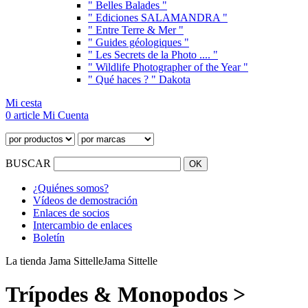
" Belles Balades "
" Ediciones SALAMANDRA "
" Entre Terre & Mer "
" Guides géologiques "
" Les Secrets de la Photo .... "
" Wildlife Photographer of the Year "
" Qué haces ? " Dakota
Mi cesta
0 article
Mi Cuenta
BUSCAR
¿Quiénes somos?
Vídeos de demostración
Enlaces de socios
Intercambio de enlaces
Boletín
La tienda Jama Sittelle
Jama Sittelle
Trípodes & Monopodos >