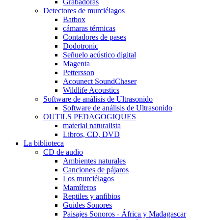
Grabadoras
Detectores de murciélagos
Batbox
cámaras térmicas
Contadores de pases
Dodotronic
Señuelo acústico digital
Magenta
Pettersson
Acounect SoundChaser
Wildlife Acoustics
Software de análisis de Ultrasonido
Software de análisis de Ultrasonido
OUTILS PEDAGOGIQUES
material naturalista
Libros, CD, DVD
La biblioteca
CD de audio
Ambientes naturales
Canciones de pájaros
Los murciélagos
Mamíferos
Reptiles y anfibios
Guides Sonores
Paisajes Sonoros - África y Madagascar