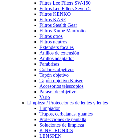
Filtres Lee Filters SW-150
Filtros Lee Filters Seven 5
Filtros KENKO
Filtros KASE
Filtros Stealth Gear
Filtros Xume Manfrotto
Filtros otros
Filtros neutros
Extenders focales
Anillos de extensión
Anillos adaptador
Parabrisas
Collares objetivos
Tapón objetivo
Tapón objetivo Kaiser
Accesorios telescopios
Parasol de objetivo
Vario
Limpieza / Protecciones de lentes y lentes
Limpiador
Trapos, cerbatanas, guantes
Protecciones de pantalla
Soluciones de limpieza
KINETRONICS
LENSPEN