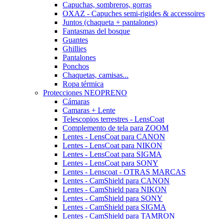
Capuchas, sombreros, gorras
OXAZ - Capuches semi-rigides & accessoires
Juntos (chaqueta + pantalones)
Fantasmas del bosque
Guantes
Ghillies
Pantalones
Ponchos
Chaquetas, camisas...
Ropa térmica
Protecciones NEOPRENO
Cámaras
Camaras + Lente
Telescopios terrestres - LensCoat
Complemento de tela para ZOOM
Lentes - LensCoat para CANON
Lentes - LensCoat para NIKON
Lentes - LensCoat para SIGMA
Lentes - LensCoat para SONY
Lentes - Lenscoat - OTRAS MARCAS
Lentes - CamShield para CANON
Lentes - CamShield para NIKON
Lentes - CamShield para SONY
Lentes - CamShield para SIGMA
Lentes - CamShield para TAMRON