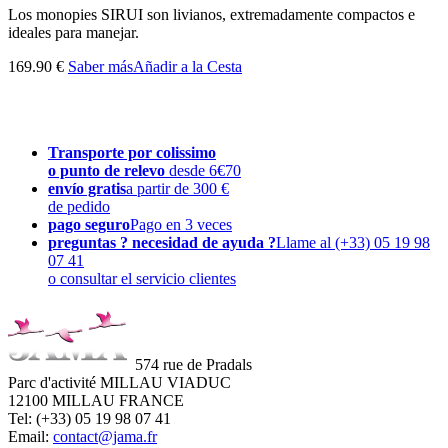
Los monopies SIRUI son livianos, extremadamente compactos e
ideales para manejar.
169.90 €
Saber más
Añadir a la Cesta
Transporte por colissimo
o punto de relevo
desde 6€70
envío gratis
a partir de 300 €
de pedido
pago seguro
Pago en 3 veces
preguntas ? necesidad de ayuda ?
Llame al (+33) 05 19 98
07 41
o consultar el servicio clientes
574 rue de Pradals
Parc d'activité MILLAU VIADUC
12100 MILLAU FRANCE
Tel: (+33) 05 19 98 07 41
Email:
contact@jama.fr