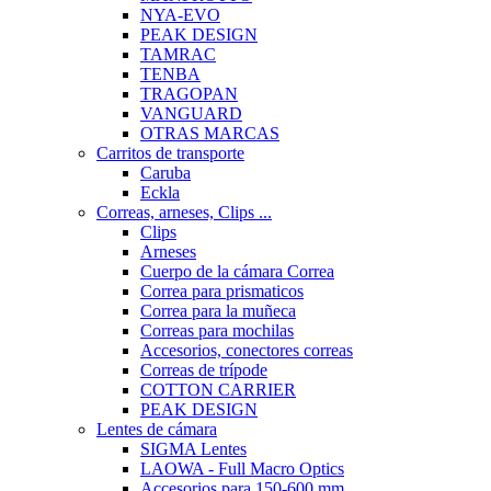
NYA-EVO
PEAK DESIGN
TAMRAC
TENBA
TRAGOPAN
VANGUARD
OTRAS MARCAS
Carritos de transporte
Caruba
Eckla
Correas, arneses, Clips ...
Clips
Arneses
Cuerpo de la cámara Correa
Correa para prismaticos
Correa para la muñeca
Correas para mochilas
Accesorios, conectores correas
Correas de trípode
COTTON CARRIER
PEAK DESIGN
Lentes de cámara
SIGMA Lentes
LAOWA - Full Macro Optics
Accesorios para 150-600 mm