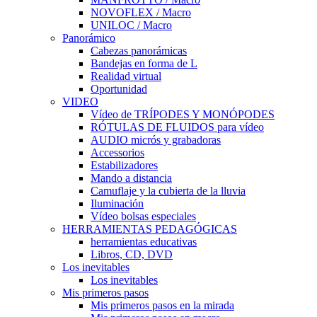
NOVOFLEX / Macro
UNILOC / Macro
Panorámico
Cabezas panorámicas
Bandejas en forma de L
Realidad virtual
Oportunidad
VIDEO
Vídeo de TRÍPODES Y MONÓPODES
RÓTULAS DE FLUIDOS para vídeo
AUDIO micrós y grabadoras
Accessorios
Estabilizadores
Mando a distancia
Camuflaje y la cubierta de la lluvia
Iluminación
Vídeo bolsas especiales
HERRAMIENTAS PEDAGÓGICAS
herramientas educativas
Libros, CD, DVD
Los inevitables
Los inevitables
Mis primeros pasos
Mis primeros pasos en la mirada