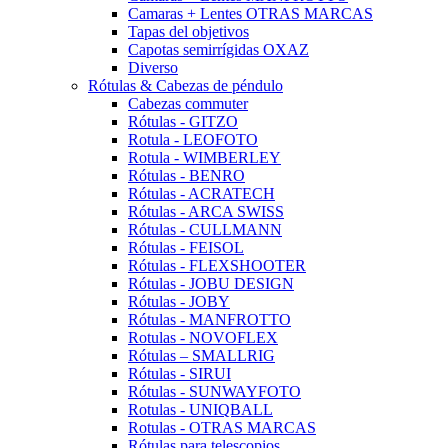
Camaras + Lentes OTRAS MARCAS
Tapas del objetivos
Capotas semirrígidas OXAZ
Diverso
Rótulas & Cabezas de péndulo
Cabezas commuter
Rótulas - GITZO
Rotula - LEOFOTO
Rotula - WIMBERLEY
Rótulas - BENRO
Rótulas - ACRATECH
Rótulas - ARCA SWISS
Rótulas - CULLMANN
Rótulas - FEISOL
Rótulas - FLEXSHOOTER
Rótulas - JOBU DESIGN
Rótulas - JOBY
Rótulas - MANFROTTO
Rotulas - NOVOFLEX
Rótulas – SMALLRIG
Rótulas - SIRUI
Rótulas - SUNWAYFOTO
Rotulas - UNIQBALL
Rotulas - OTRAS MARCAS
Rótulas para telescopios