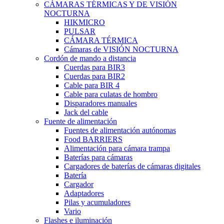
CÁMARAS TÉRMICAS Y DE VISIÓN
NOCTURNA
HIKMICRO
PULSAR
CÁMARA TÉRMICA
Cámaras de VISIÓN NOCTURNA
Cordón de mando a distancia
Cuerdas para BIR3
Cuerdas para BIR2
Cable para BIR 4
Cable para culatas de hombro
Disparadores manuales
Jack del cable
Fuente de alimentación
Fuentes de alimentación autónomas
Food BARRIERS
Alimentación para cámara trampa
Baterías para cámaras
Cargadores de baterías de cámaras digitales
Batería
Cargador
Adaptadores
Pilas y acumuladores
Vario
Flashes e iluminación