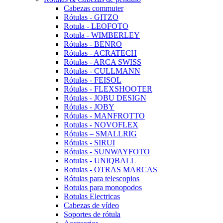
Cabezas commuter
Rótulas - GITZO
Rotula - LEOFOTO
Rotula - WIMBERLEY
Rótulas - BENRO
Rótulas - ACRATECH
Rótulas - ARCA SWISS
Rótulas - CULLMANN
Rótulas - FEISOL
Rótulas - FLEXSHOOTER
Rótulas - JOBU DESIGN
Rótulas - JOBY
Rótulas - MANFROTTO
Rotulas - NOVOFLEX
Rótulas – SMALLRIG
Rótulas - SIRUI
Rótulas - SUNWAYFOTO
Rotulas - UNIQBALL
Rotulas - OTRAS MARCAS
Rótulas para telescopios
Rotulas para monopodos
Rotulas Electricas
Cabezas de vídeo
Soportes de rótula