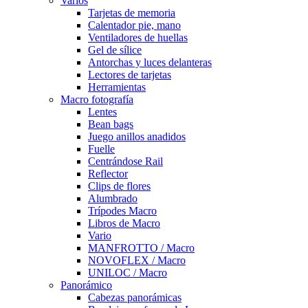
Varios
Tarjetas de memoria
Calentador pie, mano
Ventiladores de huellas
Gel de sílice
Antorchas y luces delanteras
Lectores de tarjetas
Herramientas
Macro fotografía
Lentes
Bean bags
Juego anillos anadidos
Fuelle
Centrándose Rail
Reflector
Clips de flores
Alumbrado
Trípodes Macro
Libros de Macro
Vario
MANFROTTO / Macro
NOVOFLEX / Macro
UNILOC / Macro
Panorámico
Cabezas panorámicas