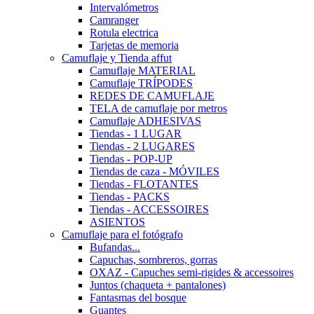
Intervalómetros
Camranger
Rotula electrica
Tarjetas de memoria
Camuflaje y Tienda affut
Camuflaje MATERIAL
Camuflaje TRÍPODES
REDES DE CAMUFLAJE
TELA de camuflaje por metros
Camuflaje ADHESIVAS
Tiendas - 1 LUGAR
Tiendas - 2 LUGARES
Tiendas - POP-UP
Tiendas de caza - MÓVILES
Tiendas - FLOTANTES
Tiendas - PACKS
Tiendas - ACCESSOIRES
ASIENTOS
Camuflaje para el fotógrafo
Bufandas...
Capuchas, sombreros, gorras
OXAZ - Capuches semi-rigides & accessoires
Juntos (chaqueta + pantalones)
Fantasmas del bosque
Guantes