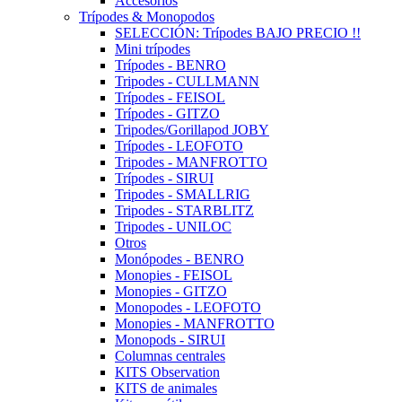
Accesorios
Trípodes & Monopodos
SELECCIÓN: Trípodes BAJO PRECIO !!
Mini trípodes
Trípodes - BENRO
Tripodes - CULLMANN
Trípodes - FEISOL
Trípodes - GITZO
Tripodes/Gorillapod JOBY
Trípodes - LEOFOTO
Tripodes - MANFROTTO
Trípodes - SIRUI
Tripodes - SMALLRIG
Tripodes - STARBLITZ
Tripodes - UNILOC
Otros
Monópodes - BENRO
Monopies - FEISOL
Monopies - GITZO
Monopodes - LEOFOTO
Monopies - MANFROTTO
Monopods - SIRUI
Columnas centrales
KITS Observation
KITS de animales