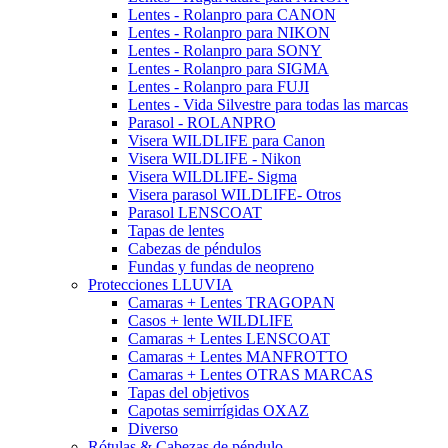
Lentes - Rolanpro para CANON
Lentes - Rolanpro para NIKON
Lentes - Rolanpro para SONY
Lentes - Rolanpro para SIGMA
Lentes - Rolanpro para FUJI
Lentes - Vida Silvestre para todas las marcas
Parasol - ROLANPRO
Visera WILDLIFE para Canon
Visera WILDLIFE - Nikon
Visera WILDLIFE- Sigma
Visera parasol WILDLIFE- Otros
Parasol LENSCOAT
Tapas de lentes
Cabezas de péndulos
Fundas y fundas de neopreno
Protecciones LLUVIA
Camaras + Lentes TRAGOPAN
Casos + lente WILDLIFE
Camaras + Lentes LENSCOAT
Camaras + Lentes MANFROTTO
Camaras + Lentes OTRAS MARCAS
Tapas del objetivos
Capotas semirrígidas OXAZ
Diverso
Rótulas & Cabezas de péndulo