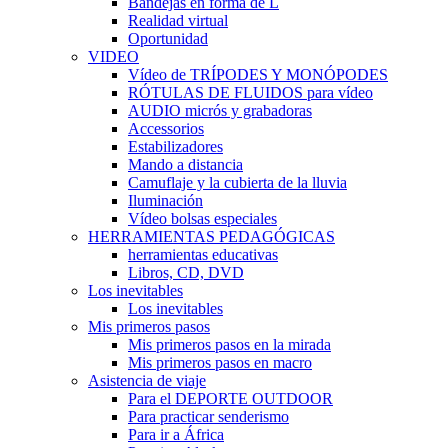
Bandejas en forma de L
Realidad virtual
Oportunidad
VIDEO
Vídeo de TRÍPODES Y MONÓPODES
RÓTULAS DE FLUIDOS para vídeo
AUDIO micrós y grabadoras
Accessorios
Estabilizadores
Mando a distancia
Camuflaje y la cubierta de la lluvia
Iluminación
Vídeo bolsas especiales
HERRAMIENTAS PEDAGÓGICAS
herramientas educativas
Libros, CD, DVD
Los inevitables
Los inevitables
Mis primeros pasos
Mis primeros pasos en la mirada
Mis primeros pasos en macro
Asistencia de viaje
Para el DEPORTE OUTDOOR
Para practicar senderismo
Para ir a África