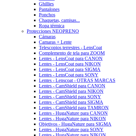
Ghillies
Pantalones
Ponchos
Chaquetas, camisas...
Ropa térmica
Protecciones NEOPRENO
Cámaras
Camaras + Lente
Telescopios terrestres - LensCoat
Complemento de tela para ZOOM
Lentes - LensCoat para CANON
Lentes - LensCoat para NIKON
Lentes - LensCoat para SIGMA
Lentes - LensCoat para SONY
Lentes - Lenscoat - OTRAS MARCAS
Lentes - CamShield para CANON
Lentes - CamShield para NIKON
Lentes - CamShield para SONY
Lentes - CamShield para SIGMA
Lentes - CamShield para TAMRON
Lentes - HugaNature para CANON
Lentes - HugaNature para NIKON
Objetivos - HugaNature para SIGMA
Lentes - HugaNature para SONY
Lentes - HugaNature para NIKON