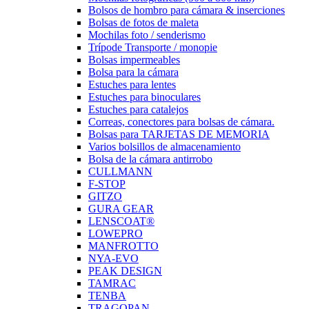
Bolsos de hombro para cámara & inserciones
Bolsas de fotos de maleta
Mochilas foto / senderismo
Trípode Transporte / monopie
Bolsas impermeables
Bolsa para la cámara
Estuches para lentes
Estuches para binoculares
Estuches para catalejos
Correas, conectores para bolsas de cámara.
Bolsas para TARJETAS DE MEMORIA
Varios bolsillos de almacenamiento
Bolsa de la cámara antirrobo
CULLMANN
F-STOP
GITZO
GURA GEAR
LENSCOAT®
LOWEPRO
MANFROTTO
NYA-EVO
PEAK DESIGN
TAMRAC
TENBA
TRAGOPAN