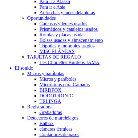
Para ir a Alaska
Para ir a Asia
Antorchas y luces delanteras
Oportunidades
Carcasas y lentes usados
Prismáticos y catalejos usados
Rótulas y placas usadas
Bolsas usadas y almacenamiento
Trípodes y monopies usados
MISCELÁNEAS
TARJETAS DE REGALO
Les Chouettes Burdeos JAMA
El sonido
Micros y parábolas
Micros y parábolas
Micrófonos para Cámaras
BIRDFOX
DODOTRONIC
TELINGA
Registradors
Grabadoras
Detectores de murciélagos
Batbox
cámaras térmicas
Contadores de pases