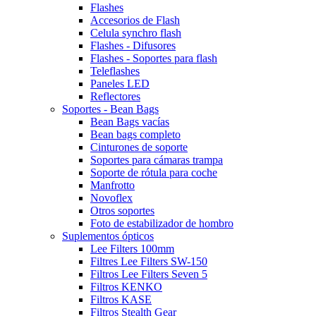
Flashes
Accesorios de Flash
Celula synchro flash
Flashes - Difusores
Flashes - Soportes para flash
Teleflashes
Paneles LED
Reflectores
Soportes - Bean Bags
Bean Bags vacías
Bean bags completo
Cinturones de soporte
Soportes para cámaras trampa
Soporte de rótula para coche
Manfrotto
Novoflex
Otros soportes
Foto de estabilizador de hombro
Suplementos ópticos
Lee Filters 100mm
Filtres Lee Filters SW-150
Filtros Lee Filters Seven 5
Filtros KENKO
Filtros KASE
Filtros Stealth Gear