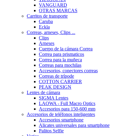
VANGUARD
OTRAS MARCAS
Carritos de transporte
Caruba
Eckla
Correas, arneses, Clips ...
Clips
Arneses
Cuerpo de la cámara Correa
Correa para prismaticos
Correa para la muñeca
Correas para mochilas
Accesorios, conectores correas
Correas de trípode
COTTON CARRIER
PEAK DESIGN
Lentes de cámara
SIGMA Lentes
LAOWA - Full Macro Optics
Accesorios para 150-600 mm
Accesorios de teléfonos inteligentes
Accesorios smartphone
Alicates universales para smartphone
Palitos Selfie