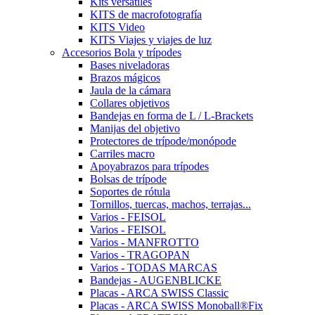
Kits versátiles
KITS de macrofotografía
KITS Video
KITS Viajes y viajes de luz
Accesorios Bola y trípodes
Bases niveladoras
Brazos mágicos
Jaula de la cámara
Collares objetivos
Bandejas en forma de L / L-Brackets
Manijas del objetivo
Protectores de trípode/monópode
Carriles macro
Apoyabrazos para trípodes
Bolsas de trípode
Soportes de rótula
Tornillos, tuercas, machos, terrajas...
Varios - FEISOL
Varios - FEISOL
Varios - MANFROTTO
Varios - TRAGOPAN
Varios - TODAS MARCAS
Bandejas - AUGENBLICKE
Placas - ARCA SWISS Classic
Placas - ARCA SWISS Monoball®Fix