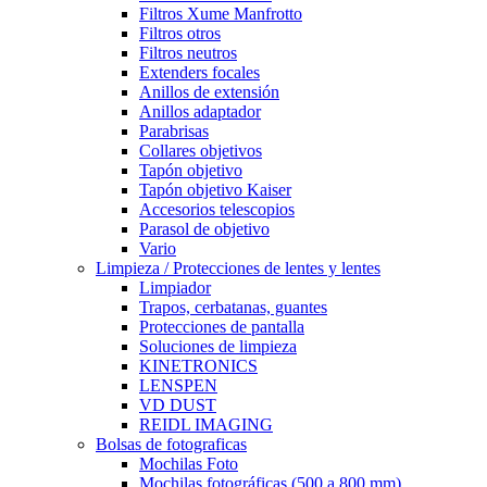
Filtros Xume Manfrotto
Filtros otros
Filtros neutros
Extenders focales
Anillos de extensión
Anillos adaptador
Parabrisas
Collares objetivos
Tapón objetivo
Tapón objetivo Kaiser
Accesorios telescopios
Parasol de objetivo
Vario
Limpieza / Protecciones de lentes y lentes
Limpiador
Trapos, cerbatanas, guantes
Protecciones de pantalla
Soluciones de limpieza
KINETRONICS
LENSPEN
VD DUST
REIDL IMAGING
Bolsas de fotograficas
Mochilas Foto
Mochilas fotográficas (500 a 800 mm)