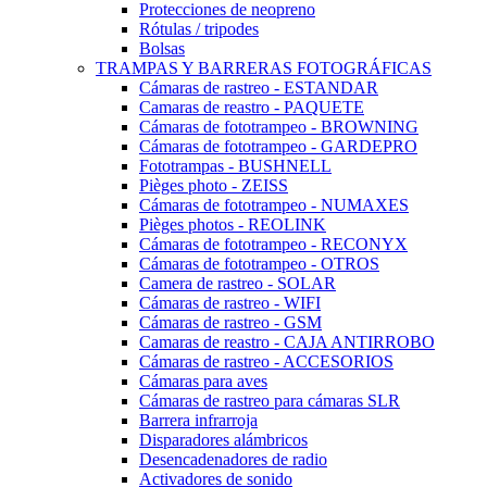
Protecciones de neopreno
Rótulas / tripodes
Bolsas
TRAMPAS Y BARRERAS FOTOGRÁFICAS
Cámaras de rastreo - ESTANDAR
Camaras de reastro - PAQUETE
Cámaras de fototrampeo - BROWNING
Cámaras de fototrampeo - GARDEPRO
Fototrampas - BUSHNELL
Pièges photo - ZEISS
Cámaras de fototrampeo - NUMAXES
Pièges photos - REOLINK
Cámaras de fototrampeo - RECONYX
Cámaras de fototrampeo - OTROS
Camera de rastreo - SOLAR
Cámaras de rastreo - WIFI
Cámaras de rastreo - GSM
Camaras de reastro - CAJA ANTIRROBO
Cámaras de rastreo - ACCESORIOS
Cámaras para aves
Cámaras de rastreo para cámaras SLR
Barrera infrarroja
Disparadores alámbricos
Desencadenadores de radio
Activadores de sonido