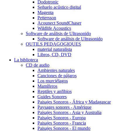
Dodotronic
Señuelo acústico digital
Magenta
Pettersson
Acounect SoundChaser
Wildlife Acoustics
Software de análisis de Ultrasonido
Software de análisis de Ultrasonido
OUTILS PEDAGOGIQUES
material naturalista
Libros, CD, DVD
La biblioteca
CD de audio
Ambientes naturales
Canciones de pájaros
Los murciélagos
Mamíferos
Reptiles y anfibios
Guides Sonores
Paisajes Sonoros - África y Madagascar
Paysages sonores - Amérique
Paisajes Sonoros - Asia y Australia
Paisajes Sonoros - Europa
Paisajes Sonoros - Francia
Paisajes Sonoros - El mundo