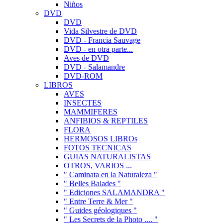
Niños
DVD
DVD
Vida Silvestre de DVD
DVD - Francia Sauvage
DVD - en otra parte...
Aves de DVD
DVD - Salamandre
DVD-ROM
LIBROS
AVES
INSECTES
MAMMIFERES
ANFIBIOS & REPTILES
FLORA
HERMOSOS LIBROs
FOTOS TECNICAS
GUIAS NATURALISTAS
OTROS, VARIOS ...
" Caminata en la Naturaleza "
" Belles Balades "
" Ediciones SALAMANDRA "
" Entre Terre & Mer "
" Guides géologiques "
" Les Secrets de la Photo .... "