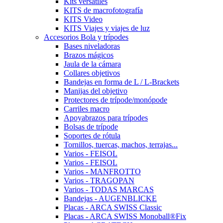
Kits versátiles
KITS de macrofotografía
KITS Video
KITS Viajes y viajes de luz
Accesorios Bola y trípodes
Bases niveladoras
Brazos mágicos
Jaula de la cámara
Collares objetivos
Bandejas en forma de L / L-Brackets
Manijas del objetivo
Protectores de trípode/monópode
Carriles macro
Apoyabrazos para trípodes
Bolsas de trípode
Soportes de rótula
Tornillos, tuercas, machos, terrajas...
Varios - FEISOL
Varios - FEISOL
Varios - MANFROTTO
Varios - TRAGOPAN
Varios - TODAS MARCAS
Bandejas - AUGENBLICKE
Placas - ARCA SWISS Classic
Placas - ARCA SWISS Monoball®Fix