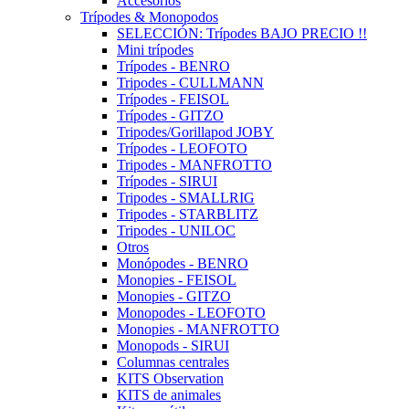
Accesorios
Trípodes & Monopodos
SELECCIÓN: Trípodes BAJO PRECIO !!
Mini trípodes
Trípodes - BENRO
Tripodes - CULLMANN
Trípodes - FEISOL
Trípodes - GITZO
Tripodes/Gorillapod JOBY
Trípodes - LEOFOTO
Tripodes - MANFROTTO
Trípodes - SIRUI
Tripodes - SMALLRIG
Tripodes - STARBLITZ
Tripodes - UNILOC
Otros
Monópodes - BENRO
Monopies - FEISOL
Monopies - GITZO
Monopodes - LEOFOTO
Monopies - MANFROTTO
Monopods - SIRUI
Columnas centrales
KITS Observation
KITS de animales