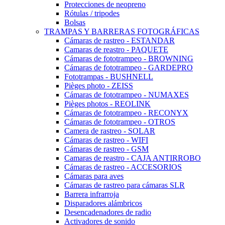
Protecciones de neopreno
Rótulas / tripodes
Bolsas
TRAMPAS Y BARRERAS FOTOGRÁFICAS
Cámaras de rastreo - ESTANDAR
Camaras de reastro - PAQUETE
Cámaras de fototrampeo - BROWNING
Cámaras de fototrampeo - GARDEPRO
Fototrampas - BUSHNELL
Pièges photo - ZEISS
Cámaras de fototrampeo - NUMAXES
Pièges photos - REOLINK
Cámaras de fototrampeo - RECONYX
Cámaras de fototrampeo - OTROS
Camera de rastreo - SOLAR
Cámaras de rastreo - WIFI
Cámaras de rastreo - GSM
Camaras de reastro - CAJA ANTIRROBO
Cámaras de rastreo - ACCESORIOS
Cámaras para aves
Cámaras de rastreo para cámaras SLR
Barrera infrarroja
Disparadores alámbricos
Desencadenadores de radio
Activadores de sonido