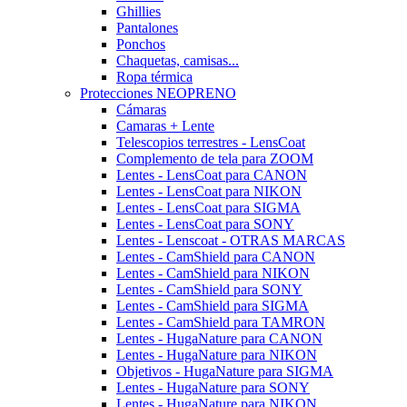
Ghillies
Pantalones
Ponchos
Chaquetas, camisas...
Ropa térmica
Protecciones NEOPRENO
Cámaras
Camaras + Lente
Telescopios terrestres - LensCoat
Complemento de tela para ZOOM
Lentes - LensCoat para CANON
Lentes - LensCoat para NIKON
Lentes - LensCoat para SIGMA
Lentes - LensCoat para SONY
Lentes - Lenscoat - OTRAS MARCAS
Lentes - CamShield para CANON
Lentes - CamShield para NIKON
Lentes - CamShield para SONY
Lentes - CamShield para SIGMA
Lentes - CamShield para TAMRON
Lentes - HugaNature para CANON
Lentes - HugaNature para NIKON
Objetivos - HugaNature para SIGMA
Lentes - HugaNature para SONY
Lentes - HugaNature para NIKON