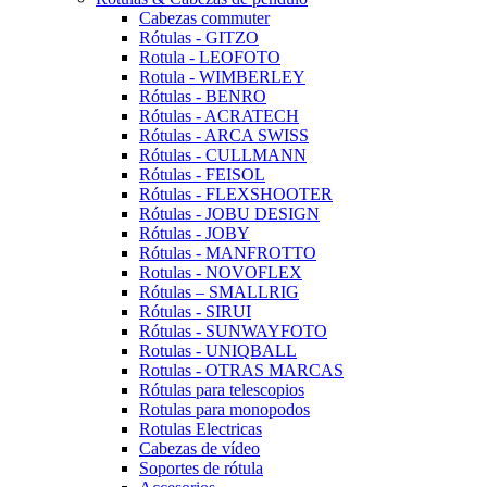
Cabezas commuter
Rótulas - GITZO
Rotula - LEOFOTO
Rotula - WIMBERLEY
Rótulas - BENRO
Rótulas - ACRATECH
Rótulas - ARCA SWISS
Rótulas - CULLMANN
Rótulas - FEISOL
Rótulas - FLEXSHOOTER
Rótulas - JOBU DESIGN
Rótulas - JOBY
Rótulas - MANFROTTO
Rotulas - NOVOFLEX
Rótulas – SMALLRIG
Rótulas - SIRUI
Rótulas - SUNWAYFOTO
Rotulas - UNIQBALL
Rotulas - OTRAS MARCAS
Rótulas para telescopios
Rotulas para monopodos
Rotulas Electricas
Cabezas de vídeo
Soportes de rótula