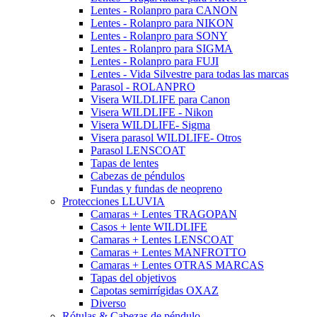
Lentes - Rolanpro para CANON
Lentes - Rolanpro para NIKON
Lentes - Rolanpro para SONY
Lentes - Rolanpro para SIGMA
Lentes - Rolanpro para FUJI
Lentes - Vida Silvestre para todas las marcas
Parasol - ROLANPRO
Visera WILDLIFE para Canon
Visera WILDLIFE - Nikon
Visera WILDLIFE- Sigma
Visera parasol WILDLIFE- Otros
Parasol LENSCOAT
Tapas de lentes
Cabezas de péndulos
Fundas y fundas de neopreno
Protecciones LLUVIA
Camaras + Lentes TRAGOPAN
Casos + lente WILDLIFE
Camaras + Lentes LENSCOAT
Camaras + Lentes MANFROTTO
Camaras + Lentes OTRAS MARCAS
Tapas del objetivos
Capotas semirrígidas OXAZ
Diverso
Rótulas & Cabezas de péndulo