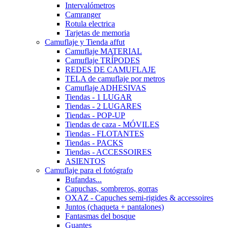
Intervalómetros
Camranger
Rotula electrica
Tarjetas de memoria
Camuflaje y Tienda affut
Camuflaje MATERIAL
Camuflaje TRÍPODES
REDES DE CAMUFLAJE
TELA de camuflaje por metros
Camuflaje ADHESIVAS
Tiendas - 1 LUGAR
Tiendas - 2 LUGARES
Tiendas - POP-UP
Tiendas de caza - MÓVILES
Tiendas - FLOTANTES
Tiendas - PACKS
Tiendas - ACCESSOIRES
ASIENTOS
Camuflaje para el fotógrafo
Bufandas...
Capuchas, sombreros, gorras
OXAZ - Capuches semi-rigides & accessoires
Juntos (chaqueta + pantalones)
Fantasmas del bosque
Guantes