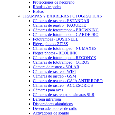
Protecciones de neopreno
Rótulas / tripodes
Bolsas
TRAMPAS Y BARRERAS FOTOGRÁFICAS
Cámaras de rastreo - ESTANDAR
Camaras de reastro - PAQUETE
Cámaras de fototrampeo - BROWNING
Cámaras de fototrampeo - GARDEPRO
Fototrampas - BUSHNELL
Pièges photo - ZEISS
Cámaras de fototrampeo - NUMAXES
Pièges photos - REOLINK
Cámaras de fototrampeo - RECONYX
Cámaras de fototrampeo - OTROS
Camera de rastreo - SOLAR
Cámaras de rastreo - WIFI
Cámaras de rastreo - GSM
Camaras de reastro - CAJA ANTIRROBO
Cámaras de rastreo - ACCESORIOS
Cámaras para aves
Cámaras de rastreo para cámaras SLR
Barrera infrarroja
Disparadores alámbricos
Desencadenadores de radio
Activadores de sonido