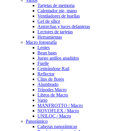
Varios
Tarjetas de memoria
Calentador pie, mano
Ventiladores de huellas
Gel de sílice
Antorchas y luces delanteras
Lectores de tarjetas
Herramientas
Macro fotografía
Lentes
Bean bags
Juego anillos anadidos
Fuelle
Centrándose Rail
Reflector
Clips de flores
Alumbrado
Trípodes Macro
Libros de Macro
Vario
MANFROTTO / Macro
NOVOFLEX / Macro
UNILOC / Macro
Panorámico
Cabezas panorámicas