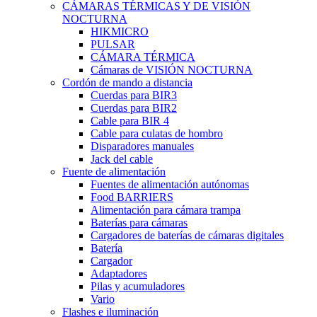
CÁMARAS TÉRMICAS Y DE VISIÓN
NOCTURNA
HIKMICRO
PULSAR
CÁMARA TÉRMICA
Cámaras de VISIÓN NOCTURNA
Cordón de mando a distancia
Cuerdas para BIR3
Cuerdas para BIR2
Cable para BIR 4
Cable para culatas de hombro
Disparadores manuales
Jack del cable
Fuente de alimentación
Fuentes de alimentación autónomas
Food BARRIERS
Alimentación para cámara trampa
Baterías para cámaras
Cargadores de baterías de cámaras digitales
Batería
Cargador
Adaptadores
Pilas y acumuladores
Vario
Flashes e iluminación