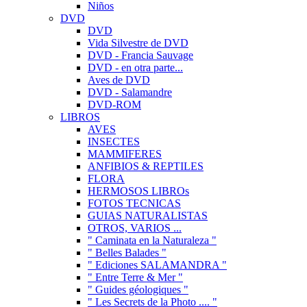
Niños
DVD
DVD
Vida Silvestre de DVD
DVD - Francia Sauvage
DVD - en otra parte...
Aves de DVD
DVD - Salamandre
DVD-ROM
LIBROS
AVES
INSECTES
MAMMIFERES
ANFIBIOS & REPTILES
FLORA
HERMOSOS LIBROs
FOTOS TECNICAS
GUIAS NATURALISTAS
OTROS, VARIOS ...
" Caminata en la Naturaleza "
" Belles Balades "
" Ediciones SALAMANDRA "
" Entre Terre & Mer "
" Guides géologiques "
" Les Secrets de la Photo .... "