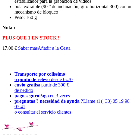
estabilizador para la grabación de vídeos
bola extraíble (90 ° de inclinación, giro horizontal 360) con un
mecanismo de bloqueo
Peso: 160 g
Nota :
PLUS QUE 1 EN STOCK !
17.00 €
Saber más
Añadir a la Cesta
Transporte por colissimo
o punto de relevo
desde 6€70
envío gratis
a partir de 300 €
de pedido
pago seguro
Pago en 3 veces
preguntas ? necesidad de ayuda ?
Llame al (+33) 05 19 98
07 41
o consultar el servicio clientes