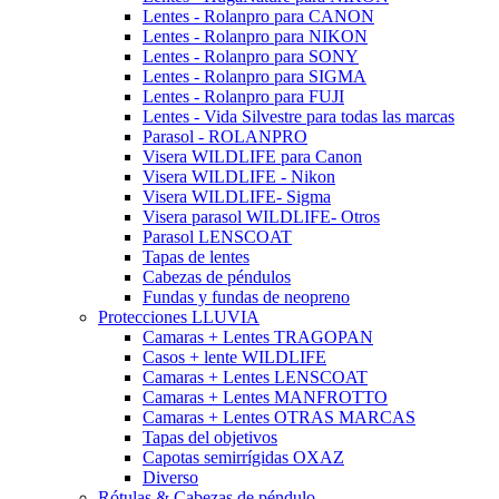
Lentes - Rolanpro para CANON
Lentes - Rolanpro para NIKON
Lentes - Rolanpro para SONY
Lentes - Rolanpro para SIGMA
Lentes - Rolanpro para FUJI
Lentes - Vida Silvestre para todas las marcas
Parasol - ROLANPRO
Visera WILDLIFE para Canon
Visera WILDLIFE - Nikon
Visera WILDLIFE- Sigma
Visera parasol WILDLIFE- Otros
Parasol LENSCOAT
Tapas de lentes
Cabezas de péndulos
Fundas y fundas de neopreno
Protecciones LLUVIA
Camaras + Lentes TRAGOPAN
Casos + lente WILDLIFE
Camaras + Lentes LENSCOAT
Camaras + Lentes MANFROTTO
Camaras + Lentes OTRAS MARCAS
Tapas del objetivos
Capotas semirrígidas OXAZ
Diverso
Rótulas & Cabezas de péndulo