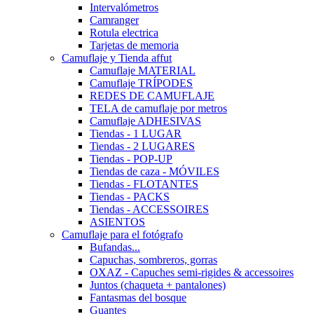
Intervalómetros
Camranger
Rotula electrica
Tarjetas de memoria
Camuflaje y Tienda affut
Camuflaje MATERIAL
Camuflaje TRÍPODES
REDES DE CAMUFLAJE
TELA de camuflaje por metros
Camuflaje ADHESIVAS
Tiendas - 1 LUGAR
Tiendas - 2 LUGARES
Tiendas - POP-UP
Tiendas de caza - MÓVILES
Tiendas - FLOTANTES
Tiendas - PACKS
Tiendas - ACCESSOIRES
ASIENTOS
Camuflaje para el fotógrafo
Bufandas...
Capuchas, sombreros, gorras
OXAZ - Capuches semi-rigides & accessoires
Juntos (chaqueta + pantalones)
Fantasmas del bosque
Guantes