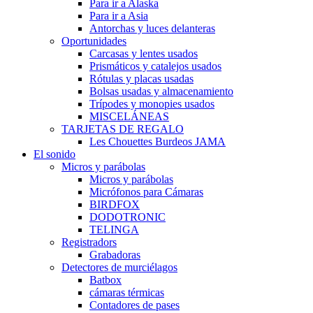
Para ir a Alaska
Para ir a Asia
Antorchas y luces delanteras
Oportunidades
Carcasas y lentes usados
Prismáticos y catalejos usados
Rótulas y placas usadas
Bolsas usadas y almacenamiento
Trípodes y monopies usados
MISCELÁNEAS
TARJETAS DE REGALO
Les Chouettes Burdeos JAMA
El sonido
Micros y parábolas
Micros y parábolas
Micrófonos para Cámaras
BIRDFOX
DODOTRONIC
TELINGA
Registradors
Grabadoras
Detectores de murciélagos
Batbox
cámaras térmicas
Contadores de pases