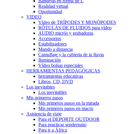
Bandejas en forma de L
Realidad virtual
Oportunidad
VIDEO
Vídeo de TRÍPODES Y MONÓPODES
RÓTULAS DE FLUIDOS para vídeo
AUDIO micrós y grabadoras
Accessorios
Estabilizadores
Mando a distancia
Camuflaje y la cubierta de la lluvia
Iluminación
Vídeo bolsas especiales
HERRAMIENTAS PEDAGÓGICAS
herramientas educativas
Libros, CD, DVD
Los inevitables
Los inevitables
Mis primeros pasos
Mis primeros pasos en la mirada
Mis primeros pasos en macro
Asistencia de viaje
Para el DEPORTE OUTDOOR
Para practicar senderismo
Para ir a África