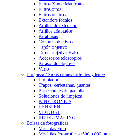
Filtros Xume Manfrotto
Filtros otros
Filtros neutros
Extenders focales
Anillos de extensión
Anillos adaptador
Parabrisas
Collares objetivos
Tapón objetivo
Tapón objetivo Kaiser
Accesorios telescopios
Parasol de objetivo
Vario
Limpieza / Protecciones de lentes y lentes
Limpiador
Trapos, cerbatanas, guantes
Protecciones de pantalla
Soluciones de limpieza
KINETRONICS
LENSPEN
VD DUST
REIDL IMAGING
Bolsas de fotograficas
Mochilas Foto
Mochilas fotográficas (500 a 800 mm)