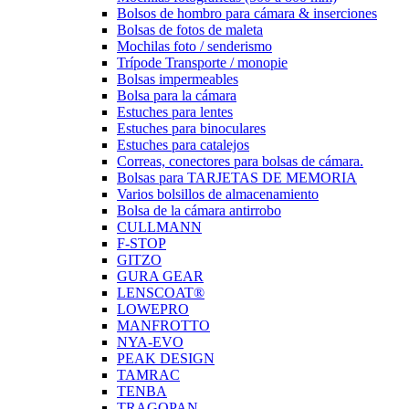
Bolsos de hombro para cámara & inserciones
Bolsas de fotos de maleta
Mochilas foto / senderismo
Trípode Transporte / monopie
Bolsas impermeables
Bolsa para la cámara
Estuches para lentes
Estuches para binoculares
Estuches para catalejos
Correas, conectores para bolsas de cámara.
Bolsas para TARJETAS DE MEMORIA
Varios bolsillos de almacenamiento
Bolsa de la cámara antirrobo
CULLMANN
F-STOP
GITZO
GURA GEAR
LENSCOAT®
LOWEPRO
MANFROTTO
NYA-EVO
PEAK DESIGN
TAMRAC
TENBA
TRAGOPAN