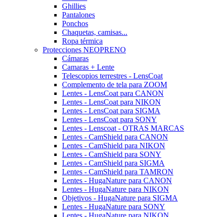
Ghillies
Pantalones
Ponchos
Chaquetas, camisas...
Ropa térmica
Protecciones NEOPRENO
Cámaras
Camaras + Lente
Telescopios terrestres - LensCoat
Complemento de tela para ZOOM
Lentes - LensCoat para CANON
Lentes - LensCoat para NIKON
Lentes - LensCoat para SIGMA
Lentes - LensCoat para SONY
Lentes - Lenscoat - OTRAS MARCAS
Lentes - CamShield para CANON
Lentes - CamShield para NIKON
Lentes - CamShield para SONY
Lentes - CamShield para SIGMA
Lentes - CamShield para TAMRON
Lentes - HugaNature para CANON
Lentes - HugaNature para NIKON
Objetivos - HugaNature para SIGMA
Lentes - HugaNature para SONY
Lentes - HugaNature para NIKON