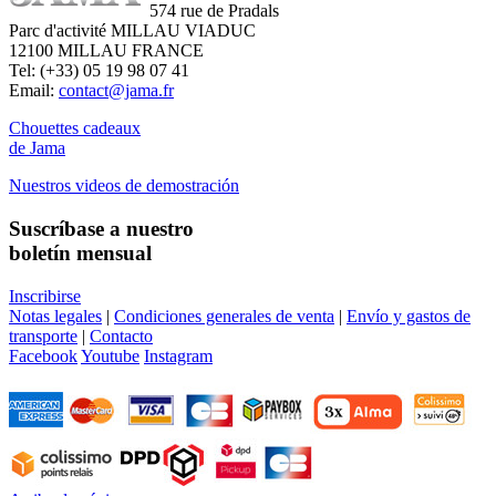
574 rue de Pradals
Parc d'activité MILLAU VIADUC
12100 MILLAU FRANCE
Tel: (+33) 05 19 98 07 41
Email:
contact@jama.fr
Chouettes cadeaux
de Jama
Nuestros videos de demostración
Suscríbase a nuestro
boletín mensual
Inscribirse
Notas legales
|
Condiciones generales de venta
|
Envío y gastos de
transporte
|
Contacto
Facebook
Youtube
Instagram