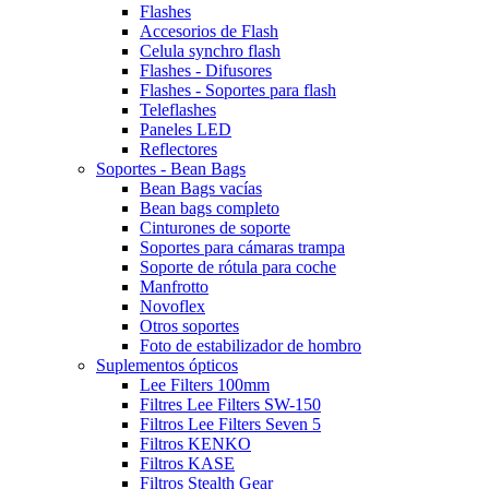
Flashes
Accesorios de Flash
Celula synchro flash
Flashes - Difusores
Flashes - Soportes para flash
Teleflashes
Paneles LED
Reflectores
Soportes - Bean Bags
Bean Bags vacías
Bean bags completo
Cinturones de soporte
Soportes para cámaras trampa
Soporte de rótula para coche
Manfrotto
Novoflex
Otros soportes
Foto de estabilizador de hombro
Suplementos ópticos
Lee Filters 100mm
Filtres Lee Filters SW-150
Filtros Lee Filters Seven 5
Filtros KENKO
Filtros KASE
Filtros Stealth Gear