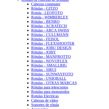
Cabezas commuter
Rótulas - GITZO
Rotula - LEOFOTO
Rotula - WIMBERLEY
Rótulas - BENRO
Rótulas - ACRATECH
Rótulas - ARCA SWISS
Rótulas - CULLMANN
Rótulas - FEISOL
Rótulas - FLEXSHOOTER
Rótulas - JOBU DESIGN
Rótulas - JOBY
Rótulas - MANFROTTO
Rotulas - NOVOFLEX
Rótulas – SMALLRIG
Rótulas - SIRUI
Rótulas - SUNWAYFOTO
Rotulas - UNIQBALL
Rotulas - OTRAS MARCAS
Rótulas para telescopios
Rotulas para monopodos
Rotulas Electricas
Cabezas de vídeo
Soportes de rótula