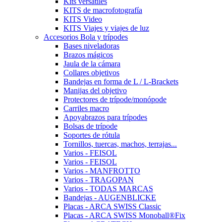
Kits versátiles
KITS de macrofotografía
KITS Video
KITS Viajes y viajes de luz
Accesorios Bola y trípodes
Bases niveladoras
Brazos mágicos
Jaula de la cámara
Collares objetivos
Bandejas en forma de L / L-Brackets
Manijas del objetivo
Protectores de trípode/monópode
Carriles macro
Apoyabrazos para trípodes
Bolsas de trípode
Soportes de rótula
Tornillos, tuercas, machos, terrajas...
Varios - FEISOL
Varios - FEISOL
Varios - MANFROTTO
Varios - TRAGOPAN
Varios - TODAS MARCAS
Bandejas - AUGENBLICKE
Placas - ARCA SWISS Classic
Placas - ARCA SWISS Monoball®Fix