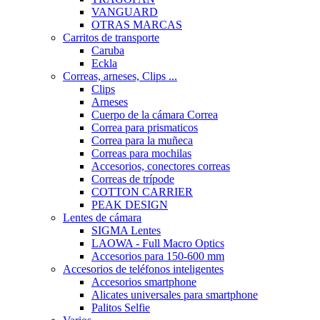
VANGUARD
OTRAS MARCAS
Carritos de transporte
Caruba
Eckla
Correas, arneses, Clips ...
Clips
Arneses
Cuerpo de la cámara Correa
Correa para prismaticos
Correa para la muñeca
Correas para mochilas
Accesorios, conectores correas
Correas de trípode
COTTON CARRIER
PEAK DESIGN
Lentes de cámara
SIGMA Lentes
LAOWA - Full Macro Optics
Accesorios para 150-600 mm
Accesorios de teléfonos inteligentes
Accesorios smartphone
Alicates universales para smartphone
Palitos Selfie