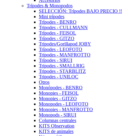
Accesorios
Trípodes & Monopodos
SELECCIÓN: Trípodes BAJO PRECIO !!
Mini trípodes
Trípodes - BENRO
Tripodes - CULLMANN
Trípodes - FEISOL
Trípodes - GITZO
Tripodes/Gorillapod JOBY
Trípodes - LEOFOTO
Tripodes - MANFROTTO
Trípodes - SIRUI
Tripodes - SMALLRIG
Tripodes - STARBLITZ
Tripodes - UNILOC
Otros
Monópodes - BENRO
Monopies - FEISOL
Monopies - GITZO
Monopodes - LEOFOTO
Monopies - MANFROTTO
Monopods - SIRUI
Columnas centrales
KITS Observation
KITS de animales