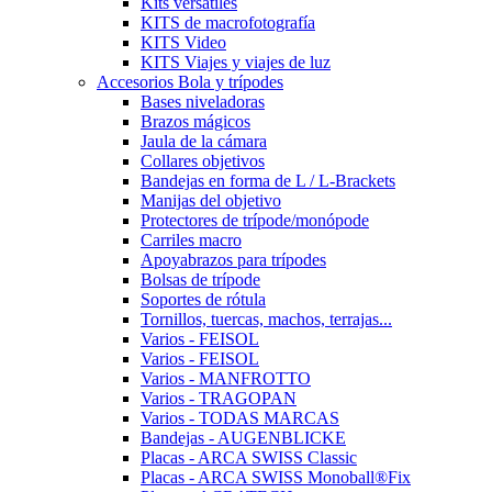
Kits versátiles
KITS de macrofotografía
KITS Video
KITS Viajes y viajes de luz
Accesorios Bola y trípodes
Bases niveladoras
Brazos mágicos
Jaula de la cámara
Collares objetivos
Bandejas en forma de L / L-Brackets
Manijas del objetivo
Protectores de trípode/monópode
Carriles macro
Apoyabrazos para trípodes
Bolsas de trípode
Soportes de rótula
Tornillos, tuercas, machos, terrajas...
Varios - FEISOL
Varios - FEISOL
Varios - MANFROTTO
Varios - TRAGOPAN
Varios - TODAS MARCAS
Bandejas - AUGENBLICKE
Placas - ARCA SWISS Classic
Placas - ARCA SWISS Monoball®Fix