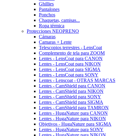
Ghillies
Pantalones
Ponchos
Chaquetas, camisas...
Ropa térmica
Protecciones NEOPRENO
Cámaras
Camaras + Lente
Telescopios terrestres - LensCoat
Complemento de tela para ZOOM
Lentes - LensCoat para CANON
Lentes - LensCoat para NIKON
Lentes - LensCoat para SIGMA
Lentes - LensCoat para SONY
Lentes - Lenscoat - OTRAS MARCAS
Lentes - CamShield para CANON
Lentes - CamShield para NIKON
Lentes - CamShield para SONY
Lentes - CamShield para SIGMA
Lentes - CamShield para TAMRON
Lentes - HugaNature para CANON
Lentes - HugaNature para NIKON
Objetivos - HugaNature para SIGMA
Lentes - HugaNature para SONY
Lentes - HugaNature para NIKON