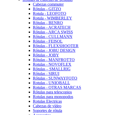
Cabezas commuter
Rótulas - GITZO
Rotula - LEOFOTO
Rotula - WIMBERLEY
Rótulas - BENRO
Rótulas - ACRATECH
Rótulas - ARCA SWISS
Rótulas - CULLMANN
Rótulas - FEISOL
Rótulas - FLEXSHOOTER
Rótulas - JOBU DESIGN
Rótulas - JOBY
Rótulas - MANFROTTO
Rotulas - NOVOFLEX
Rótulas – SMALLRIG
Rótulas - SIRUI
Rótulas - SUNWAYFOTO
Rotulas - UNIQBALL
Rotulas - OTRAS MARCAS
Rótulas para telescopios
Rotulas para monopodos
Rotulas Electricas
Cabezas de vídeo
Soportes de rótula