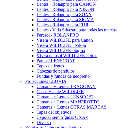
Lentes - Rolanpro para CANON
Lentes - Rolanpro para NIKON
Lentes - Rolanpro para SONY
Lentes - Rolanpro para SIGMA
Lentes - Rolanpro para FUJI
Lentes - Vida Silvestre para todas las marcas
Parasol - ROLANPRO
Visera WILDLIFE para Canon
Visera WILDLIFE - Nikon
Visera WILDLIFE- Sigma
Visera parasol WILDLIFE- Otros
Parasol LENSCOAT
Tapas de lentes
Cabezas de péndulos
Fundas y fundas de neopreno
Protecciones LLUVIA
Camaras + Lentes TRAGOPAN
Casos + lente WILDLIFE
Camaras + Lentes LENSCOAT
Camaras + Lentes MANFROTTO
Camaras + Lentes OTRAS MARCAS
Tapas del objetivos
Capotas semirrígidas OXAZ
Diverso
Rótulas & Cabezas de péndulo