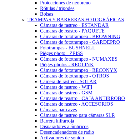
Protecciones de neopreno
Rótulas / tripodes
Bolsas
TRAMPAS Y BARRERAS FOTOGRÁFICAS
Cámaras de rastreo - ESTANDAR
Camaras de reastro - PAQUETE
Cámaras de fototrampeo - BROWNING
Cámaras de fototrampeo - GARDEPRO
Fototrampas - BUSHNELL
Pièges photo - ZEISS
Cámaras de fototrampeo - NUMAXES
Pièges photos - REOLINK
Cámaras de fototrampeo - RECONYX
Cámaras de fototrampeo - OTROS
Camera de rastreo - SOLAR
Cámaras de rastreo - WIFI
Cámaras de rastreo - GSM
Camaras de reastro - CAJA ANTIRROBO
Cámaras de rastreo - ACCESORIOS
Cámaras para aves
Cámaras de rastreo para cámaras SLR
Barrera infrarroja
Disparadores alámbricos
Desencadenadores de radio
Activadores de sonido