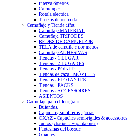
Intervalómetros
Camranger
Rotula electrica
Tarjetas de memoria
Camuflaje y Tienda affut
Camuflaje MATERIAL
Camuflaje TRÍPODES
REDES DE CAMUFLAJE
TELA de camuflaje por metros
Camuflaje ADHESIVAS
Tiendas - 1 LUGAR
Tiendas - 2 LUGARES
Tiendas - POP-UP
Tiendas de caza - MÓVILES
Tiendas - FLOTANTES
Tiendas - PACKS
Tiendas - ACCESSOIRES
ASIENTOS
Camuflaje para el fotógrafo
Bufandas...
Capuchas, sombreros, gorras
OXAZ - Capuches semi-rigides & accessoires
Juntos (chaqueta + pantalones)
Fantasmas del bosque
Guantes