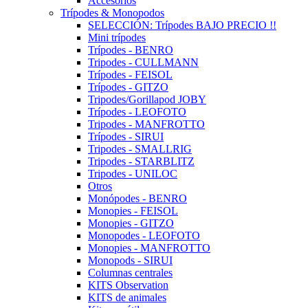
Accesorios
Trípodes & Monopodos
SELECCIÓN: Trípodes BAJO PRECIO !!
Mini trípodes
Trípodes - BENRO
Tripodes - CULLMANN
Trípodes - FEISOL
Trípodes - GITZO
Tripodes/Gorillapod JOBY
Trípodes - LEOFOTO
Tripodes - MANFROTTO
Trípodes - SIRUI
Tripodes - SMALLRIG
Tripodes - STARBLITZ
Tripodes - UNILOC
Otros
Monópodes - BENRO
Monopies - FEISOL
Monopies - GITZO
Monopodes - LEOFOTO
Monopies - MANFROTTO
Monopods - SIRUI
Columnas centrales
KITS Observation
KITS de animales