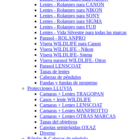
Lentes - Rolanpro para CANON
Lentes - Rolanpro para NIKON
Lentes - Rolanpro para SONY
Lentes - Rolanpro para SIGMA
Lentes - Rolanpro para FUJI
Lentes - Vida Silvestre para todas las marcas
Parasol - ROLANPRO
Visera WILDLIFE para Canon
Visera WILDLIFE - Nikon
Visera WILDLIFE- Sigma
Visera parasol WILDLIFE- Otros
Parasol LENSCOAT
Tapas de lentes
Cabezas de péndulos
Fundas y fundas de neopreno
Protecciones LLUVIA
Camaras + Lentes TRAGOPAN
Casos + lente WILDLIFE
Camaras + Lentes LENSCOAT
Camaras + Lentes MANFROTTO
Camaras + Lentes OTRAS MARCAS
Tapas del objetivos
Capotas semirrígidas OXAZ
Diverso
Rótulas & Cabezas de péndulo