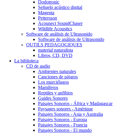
Dodotronic
Señuelo acústico digital
Magenta
Pettersson
Acounect SoundChaser
Wildlife Acoustics
Software de análisis de Ultrasonido
Software de análisis de Ultrasonido
OUTILS PEDAGOGIQUES
material naturalista
Libros, CD, DVD
La biblioteca
CD de audio
Ambientes naturales
Canciones de pájaros
Los murciélagos
Mamíferos
Reptiles y anfibios
Guides Sonores
Paisajes Sonoros - África y Madagascar
Paysages sonores - Amérique
Paisajes Sonoros - Asia y Australia
Paisajes Sonoros - Europa
Paisajes Sonoros - Francia
Paisajes Sonoros - El mundo