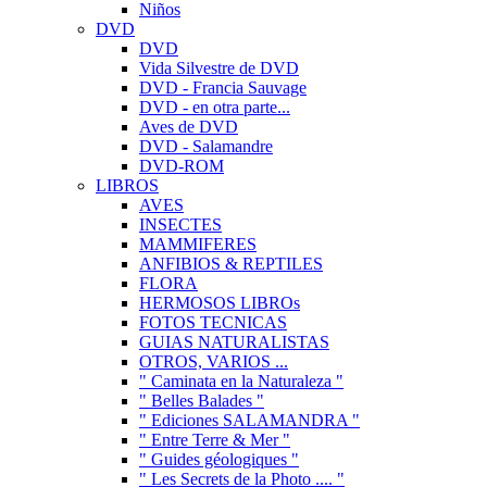
Niños
DVD
DVD
Vida Silvestre de DVD
DVD - Francia Sauvage
DVD - en otra parte...
Aves de DVD
DVD - Salamandre
DVD-ROM
LIBROS
AVES
INSECTES
MAMMIFERES
ANFIBIOS & REPTILES
FLORA
HERMOSOS LIBROs
FOTOS TECNICAS
GUIAS NATURALISTAS
OTROS, VARIOS ...
" Caminata en la Naturaleza "
" Belles Balades "
" Ediciones SALAMANDRA "
" Entre Terre & Mer "
" Guides géologiques "
" Les Secrets de la Photo .... "