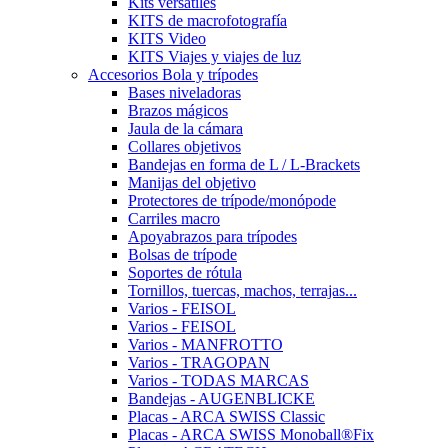
Kits versátiles
KITS de macrofotografía
KITS Video
KITS Viajes y viajes de luz
Accesorios Bola y trípodes
Bases niveladoras
Brazos mágicos
Jaula de la cámara
Collares objetivos
Bandejas en forma de L / L-Brackets
Manijas del objetivo
Protectores de trípode/monópode
Carriles macro
Apoyabrazos para trípodes
Bolsas de trípode
Soportes de rótula
Tornillos, tuercas, machos, terrajas...
Varios - FEISOL
Varios - FEISOL
Varios - MANFROTTO
Varios - TRAGOPAN
Varios - TODAS MARCAS
Bandejas - AUGENBLICKE
Placas - ARCA SWISS Classic
Placas - ARCA SWISS Monoball®Fix