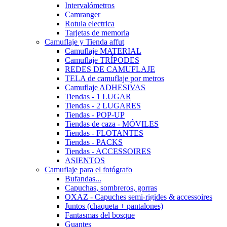
Intervalómetros
Camranger
Rotula electrica
Tarjetas de memoria
Camuflaje y Tienda affut
Camuflaje MATERIAL
Camuflaje TRÍPODES
REDES DE CAMUFLAJE
TELA de camuflaje por metros
Camuflaje ADHESIVAS
Tiendas - 1 LUGAR
Tiendas - 2 LUGARES
Tiendas - POP-UP
Tiendas de caza - MÓVILES
Tiendas - FLOTANTES
Tiendas - PACKS
Tiendas - ACCESSOIRES
ASIENTOS
Camuflaje para el fotógrafo
Bufandas...
Capuchas, sombreros, gorras
OXAZ - Capuches semi-rigides & accessoires
Juntos (chaqueta + pantalones)
Fantasmas del bosque
Guantes