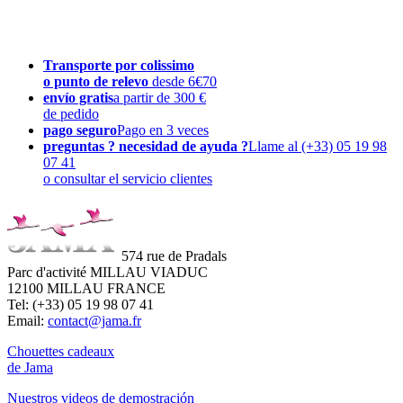
Transporte por colissimo
o punto de relevo
desde 6€70
envío gratis
a partir de 300 €
de pedido
pago seguro
Pago en 3 veces
preguntas ? necesidad de ayuda ?
Llame al (+33) 05 19 98
07 41
o consultar el servicio clientes
574 rue de Pradals
Parc d'activité MILLAU VIADUC
12100 MILLAU FRANCE
Tel: (+33) 05 19 98 07 41
Email:
contact@jama.fr
Chouettes cadeaux
de Jama
Nuestros videos de demostración