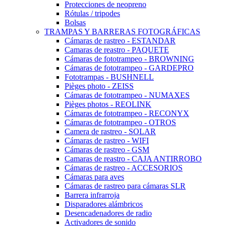
Protecciones de neopreno
Rótulas / tripodes
Bolsas
TRAMPAS Y BARRERAS FOTOGRÁFICAS
Cámaras de rastreo - ESTANDAR
Camaras de reastro - PAQUETE
Cámaras de fototrampeo - BROWNING
Cámaras de fototrampeo - GARDEPRO
Fototrampas - BUSHNELL
Pièges photo - ZEISS
Cámaras de fototrampeo - NUMAXES
Pièges photos - REOLINK
Cámaras de fototrampeo - RECONYX
Cámaras de fototrampeo - OTROS
Camera de rastreo - SOLAR
Cámaras de rastreo - WIFI
Cámaras de rastreo - GSM
Camaras de reastro - CAJA ANTIRROBO
Cámaras de rastreo - ACCESORIOS
Cámaras para aves
Cámaras de rastreo para cámaras SLR
Barrera infrarroja
Disparadores alámbricos
Desencadenadores de radio
Activadores de sonido