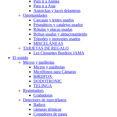
Para ir a Alaska
Para ir a Asia
Antorchas y luces delanteras
Oportunidades
Carcasas y lentes usados
Prismáticos y catalejos usados
Rótulas y placas usadas
Bolsas usadas y almacenamiento
Trípodes y monopies usados
MISCELÁNEAS
TARJETAS DE REGALO
Les Chouettes Burdeos JAMA
El sonido
Micros y parábolas
Micros y parábolas
Micrófonos para Cámaras
BIRDFOX
DODOTRONIC
TELINGA
Registradors
Grabadoras
Detectores de murciélagos
Batbox
cámaras térmicas
Contadores de pases