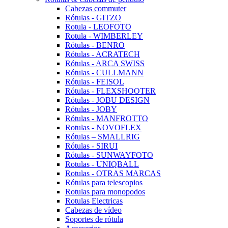
Cabezas commuter
Rótulas - GITZO
Rotula - LEOFOTO
Rotula - WIMBERLEY
Rótulas - BENRO
Rótulas - ACRATECH
Rótulas - ARCA SWISS
Rótulas - CULLMANN
Rótulas - FEISOL
Rótulas - FLEXSHOOTER
Rótulas - JOBU DESIGN
Rótulas - JOBY
Rótulas - MANFROTTO
Rotulas - NOVOFLEX
Rótulas – SMALLRIG
Rótulas - SIRUI
Rótulas - SUNWAYFOTO
Rotulas - UNIQBALL
Rotulas - OTRAS MARCAS
Rótulas para telescopios
Rotulas para monopodos
Rotulas Electricas
Cabezas de vídeo
Soportes de rótula