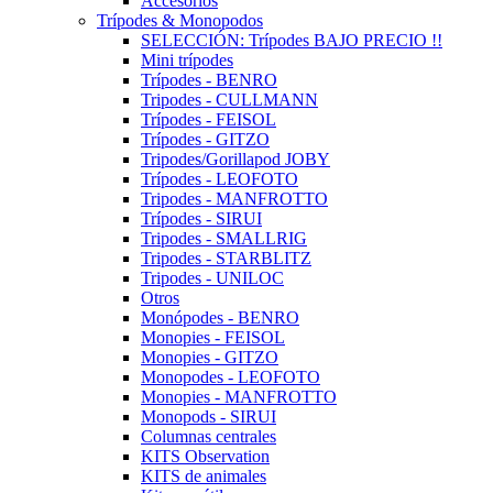
Accesorios
Trípodes & Monopodos
SELECCIÓN: Trípodes BAJO PRECIO !!
Mini trípodes
Trípodes - BENRO
Tripodes - CULLMANN
Trípodes - FEISOL
Trípodes - GITZO
Tripodes/Gorillapod JOBY
Trípodes - LEOFOTO
Tripodes - MANFROTTO
Trípodes - SIRUI
Tripodes - SMALLRIG
Tripodes - STARBLITZ
Tripodes - UNILOC
Otros
Monópodes - BENRO
Monopies - FEISOL
Monopies - GITZO
Monopodes - LEOFOTO
Monopies - MANFROTTO
Monopods - SIRUI
Columnas centrales
KITS Observation
KITS de animales