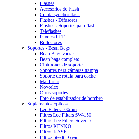
Flashes
Accesorios de Flash
Celula synchro flash
Flashes - Difusores
Flashes - Soportes para flash
Teleflashes
Paneles LED
Reflectores
Soportes - Bean Bags
Bean Bags vacías
Bean bags completo
Cinturones de soporte
Soportes para cámaras trampa
Soporte de rótula para coche
Manfrotto
Novoflex
Otros soportes
Foto de estabilizador de hombro
Suplementos ópticos
Lee Filters 100mm
Filtres Lee Filters SW-150
Filtros Lee Filters Seven 5
Filtros KENKO
Filtros KASE
Filtros Stealth Gear