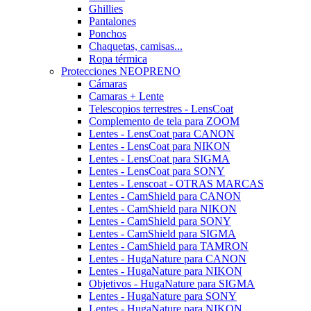
Ghillies
Pantalones
Ponchos
Chaquetas, camisas...
Ropa térmica
Protecciones NEOPRENO
Cámaras
Camaras + Lente
Telescopios terrestres - LensCoat
Complemento de tela para ZOOM
Lentes - LensCoat para CANON
Lentes - LensCoat para NIKON
Lentes - LensCoat para SIGMA
Lentes - LensCoat para SONY
Lentes - Lenscoat - OTRAS MARCAS
Lentes - CamShield para CANON
Lentes - CamShield para NIKON
Lentes - CamShield para SONY
Lentes - CamShield para SIGMA
Lentes - CamShield para TAMRON
Lentes - HugaNature para CANON
Lentes - HugaNature para NIKON
Objetivos - HugaNature para SIGMA
Lentes - HugaNature para SONY
Lentes - HugaNature para NIKON