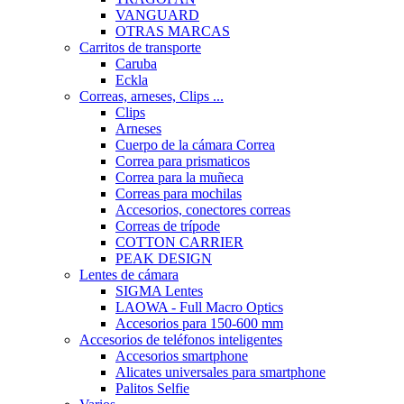
VANGUARD
OTRAS MARCAS
Carritos de transporte
Caruba
Eckla
Correas, arneses, Clips ...
Clips
Arneses
Cuerpo de la cámara Correa
Correa para prismaticos
Correa para la muñeca
Correas para mochilas
Accesorios, conectores correas
Correas de trípode
COTTON CARRIER
PEAK DESIGN
Lentes de cámara
SIGMA Lentes
LAOWA - Full Macro Optics
Accesorios para 150-600 mm
Accesorios de teléfonos inteligentes
Accesorios smartphone
Alicates universales para smartphone
Palitos Selfie