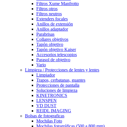
Filtros Xume Manfrotto
Filtros otros
Filtros neutros
Extenders focales
Anillos de extensión
Anillos adaptador
Parabrisas
Collares objetivos
Tapón objetivo
Tapón objetivo Kaiser
Accesorios telescopios
Parasol de objetivo
Vario
Limpieza / Protecciones de lentes y lentes
Limpiador
Trapos, cerbatanas, guantes
Protecciones de pantalla
Soluciones de limpieza
KINETRONICS
LENSPEN
VD DUST
REIDL IMAGING
Bolsas de fotograficas
Mochilas Foto
Mochilas fotográficas (500 a 800 mm)