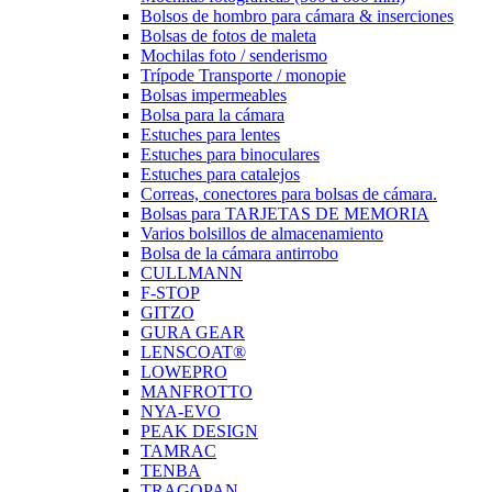
Bolsos de hombro para cámara & inserciones
Bolsas de fotos de maleta
Mochilas foto / senderismo
Trípode Transporte / monopie
Bolsas impermeables
Bolsa para la cámara
Estuches para lentes
Estuches para binoculares
Estuches para catalejos
Correas, conectores para bolsas de cámara.
Bolsas para TARJETAS DE MEMORIA
Varios bolsillos de almacenamiento
Bolsa de la cámara antirrobo
CULLMANN
F-STOP
GITZO
GURA GEAR
LENSCOAT®
LOWEPRO
MANFROTTO
NYA-EVO
PEAK DESIGN
TAMRAC
TENBA
TRAGOPAN