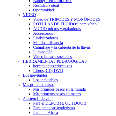
Bandejas en forma de L
Realidad virtual
Oportunidad
VIDEO
Vídeo de TRÍPODES Y MONÓPODES
RÓTULAS DE FLUIDOS para vídeo
AUDIO micrós y grabadoras
Accessorios
Estabilizadores
Mando a distancia
Camuflaje y la cubierta de la lluvia
Iluminación
Vídeo bolsas especiales
HERRAMIENTAS PEDAGÓGICAS
herramientas educativas
Libros, CD, DVD
Los inevitables
Los inevitables
Mis primeros pasos
Mis primeros pasos en la mirada
Mis primeros pasos en macro
Asistencia de viaje
Para el DEPORTE OUTDOOR
Para practicar senderismo
Para ir a África