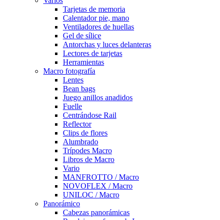
Varios
Tarjetas de memoria
Calentador pie, mano
Ventiladores de huellas
Gel de sílice
Antorchas y luces delanteras
Lectores de tarjetas
Herramientas
Macro fotografía
Lentes
Bean bags
Juego anillos anadidos
Fuelle
Centrándose Rail
Reflector
Clips de flores
Alumbrado
Trípodes Macro
Libros de Macro
Vario
MANFROTTO / Macro
NOVOFLEX / Macro
UNILOC / Macro
Panorámico
Cabezas panorámicas