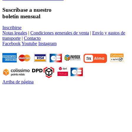
Suscríbase a nuestro
boletín mensual
Inscribirse
Notas legales
|
Condiciones generales de venta
|
Envío y gastos de
transporte
|
Contacto
Facebook
Youtube
Instagram
Arriba de página