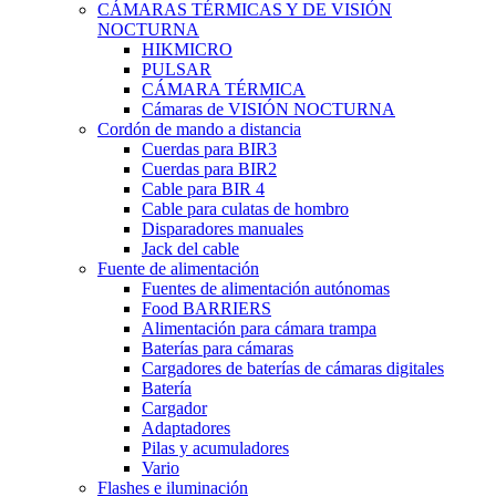
CÁMARAS TÉRMICAS Y DE VISIÓN
NOCTURNA
HIKMICRO
PULSAR
CÁMARA TÉRMICA
Cámaras de VISIÓN NOCTURNA
Cordón de mando a distancia
Cuerdas para BIR3
Cuerdas para BIR2
Cable para BIR 4
Cable para culatas de hombro
Disparadores manuales
Jack del cable
Fuente de alimentación
Fuentes de alimentación autónomas
Food BARRIERS
Alimentación para cámara trampa
Baterías para cámaras
Cargadores de baterías de cámaras digitales
Batería
Cargador
Adaptadores
Pilas y acumuladores
Vario
Flashes e iluminación