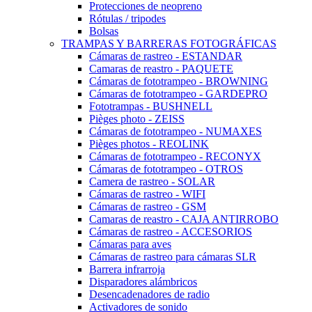
Protecciones de neopreno
Rótulas / tripodes
Bolsas
TRAMPAS Y BARRERAS FOTOGRÁFICAS
Cámaras de rastreo - ESTANDAR
Camaras de reastro - PAQUETE
Cámaras de fototrampeo - BROWNING
Cámaras de fototrampeo - GARDEPRO
Fototrampas - BUSHNELL
Pièges photo - ZEISS
Cámaras de fototrampeo - NUMAXES
Pièges photos - REOLINK
Cámaras de fototrampeo - RECONYX
Cámaras de fototrampeo - OTROS
Camera de rastreo - SOLAR
Cámaras de rastreo - WIFI
Cámaras de rastreo - GSM
Camaras de reastro - CAJA ANTIRROBO
Cámaras de rastreo - ACCESORIOS
Cámaras para aves
Cámaras de rastreo para cámaras SLR
Barrera infrarroja
Disparadores alámbricos
Desencadenadores de radio
Activadores de sonido