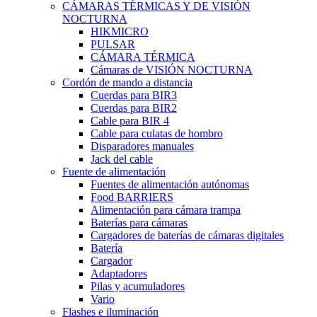
CÁMARAS TÉRMICAS Y DE VISIÓN
NOCTURNA
HIKMICRO
PULSAR
CÁMARA TÉRMICA
Cámaras de VISIÓN NOCTURNA
Cordón de mando a distancia
Cuerdas para BIR3
Cuerdas para BIR2
Cable para BIR 4
Cable para culatas de hombro
Disparadores manuales
Jack del cable
Fuente de alimentación
Fuentes de alimentación autónomas
Food BARRIERS
Alimentación para cámara trampa
Baterías para cámaras
Cargadores de baterías de cámaras digitales
Batería
Cargador
Adaptadores
Pilas y acumuladores
Vario
Flashes e iluminación