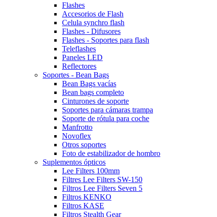
Flashes
Accesorios de Flash
Celula synchro flash
Flashes - Difusores
Flashes - Soportes para flash
Teleflashes
Paneles LED
Reflectores
Soportes - Bean Bags
Bean Bags vacías
Bean bags completo
Cinturones de soporte
Soportes para cámaras trampa
Soporte de rótula para coche
Manfrotto
Novoflex
Otros soportes
Foto de estabilizador de hombro
Suplementos ópticos
Lee Filters 100mm
Filtres Lee Filters SW-150
Filtros Lee Filters Seven 5
Filtros KENKO
Filtros KASE
Filtros Stealth Gear