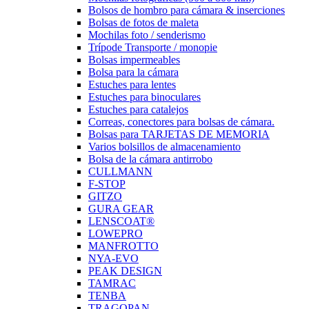
Bolsos de hombro para cámara & inserciones
Bolsas de fotos de maleta
Mochilas foto / senderismo
Trípode Transporte / monopie
Bolsas impermeables
Bolsa para la cámara
Estuches para lentes
Estuches para binoculares
Estuches para catalejos
Correas, conectores para bolsas de cámara.
Bolsas para TARJETAS DE MEMORIA
Varios bolsillos de almacenamiento
Bolsa de la cámara antirrobo
CULLMANN
F-STOP
GITZO
GURA GEAR
LENSCOAT®
LOWEPRO
MANFROTTO
NYA-EVO
PEAK DESIGN
TAMRAC
TENBA
TRAGOPAN