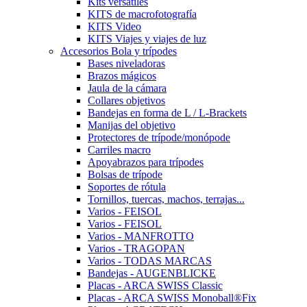
Kits versátiles
KITS de macrofotografía
KITS Video
KITS Viajes y viajes de luz
Accesorios Bola y trípodes
Bases niveladoras
Brazos mágicos
Jaula de la cámara
Collares objetivos
Bandejas en forma de L / L-Brackets
Manijas del objetivo
Protectores de trípode/monópode
Carriles macro
Apoyabrazos para trípodes
Bolsas de trípode
Soportes de rótula
Tornillos, tuercas, machos, terrajas...
Varios - FEISOL
Varios - FEISOL
Varios - MANFROTTO
Varios - TRAGOPAN
Varios - TODAS MARCAS
Bandejas - AUGENBLICKE
Placas - ARCA SWISS Classic
Placas - ARCA SWISS Monoball®Fix