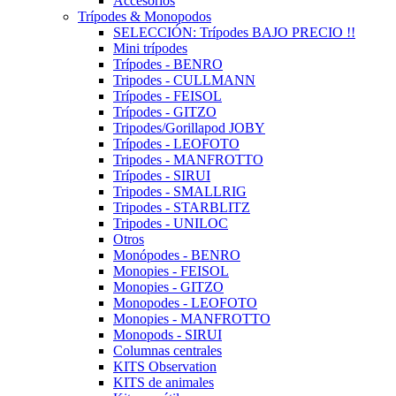
Accesorios
Trípodes & Monopodos
SELECCIÓN: Trípodes BAJO PRECIO !!
Mini trípodes
Trípodes - BENRO
Tripodes - CULLMANN
Trípodes - FEISOL
Trípodes - GITZO
Tripodes/Gorillapod JOBY
Trípodes - LEOFOTO
Tripodes - MANFROTTO
Trípodes - SIRUI
Tripodes - SMALLRIG
Tripodes - STARBLITZ
Tripodes - UNILOC
Otros
Monópodes - BENRO
Monopies - FEISOL
Monopies - GITZO
Monopodes - LEOFOTO
Monopies - MANFROTTO
Monopods - SIRUI
Columnas centrales
KITS Observation
KITS de animales