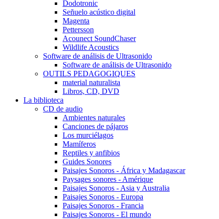
Dodotronic
Señuelo acústico digital
Magenta
Pettersson
Acounect SoundChaser
Wildlife Acoustics
Software de análisis de Ultrasonido
Software de análisis de Ultrasonido
OUTILS PEDAGOGIQUES
material naturalista
Libros, CD, DVD
La biblioteca
CD de audio
Ambientes naturales
Canciones de pájaros
Los murciélagos
Mamíferos
Reptiles y anfibios
Guides Sonores
Paisajes Sonoros - África y Madagascar
Paysages sonores - Amérique
Paisajes Sonoros - Asia y Australia
Paisajes Sonoros - Europa
Paisajes Sonoros - Francia
Paisajes Sonoros - El mundo