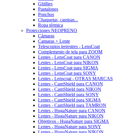
Ghillies
Pantalones
Ponchos
Chaquetas, camisas...
Ropa térmica
Protecciones NEOPRENO
Cámaras
Camaras + Lente
Telescopios terrestres - LensCoat
Complemento de tela para ZOOM
Lentes - LensCoat para CANON
Lentes - LensCoat para NIKON
Lentes - LensCoat para SIGMA
Lentes - LensCoat para SONY
Lentes - Lenscoat - OTRAS MARCAS
Lentes - CamShield para CANON
Lentes - CamShield para NIKON
Lentes - CamShield para SONY
Lentes - CamShield para SIGMA
Lentes - CamShield para TAMRON
Lentes - HugaNature para CANON
Lentes - HugaNature para NIKON
Objetivos - HugaNature para SIGMA
Lentes - HugaNature para SONY
Lentes - HugaNature para NIKON