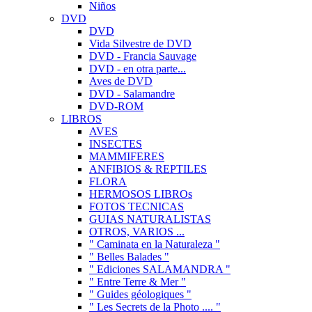
Niños
DVD
DVD
Vida Silvestre de DVD
DVD - Francia Sauvage
DVD - en otra parte...
Aves de DVD
DVD - Salamandre
DVD-ROM
LIBROS
AVES
INSECTES
MAMMIFERES
ANFIBIOS & REPTILES
FLORA
HERMOSOS LIBROs
FOTOS TECNICAS
GUIAS NATURALISTAS
OTROS, VARIOS ...
" Caminata en la Naturaleza "
" Belles Balades "
" Ediciones SALAMANDRA "
" Entre Terre & Mer "
" Guides géologiques "
" Les Secrets de la Photo .... "