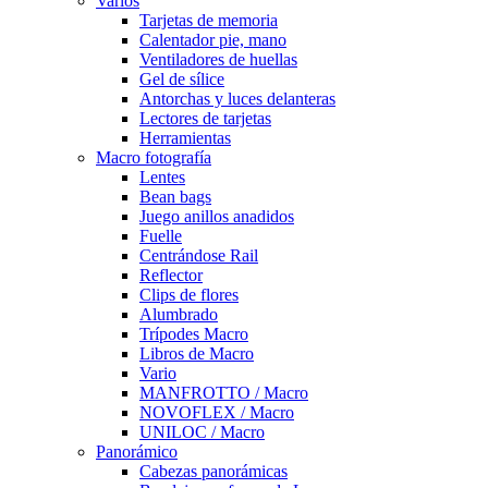
Varios
Tarjetas de memoria
Calentador pie, mano
Ventiladores de huellas
Gel de sílice
Antorchas y luces delanteras
Lectores de tarjetas
Herramientas
Macro fotografía
Lentes
Bean bags
Juego anillos anadidos
Fuelle
Centrándose Rail
Reflector
Clips de flores
Alumbrado
Trípodes Macro
Libros de Macro
Vario
MANFROTTO / Macro
NOVOFLEX / Macro
UNILOC / Macro
Panorámico
Cabezas panorámicas