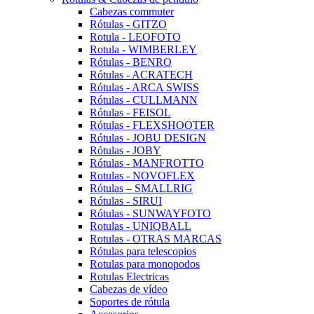
Cabezas commuter
Rótulas - GITZO
Rotula - LEOFOTO
Rotula - WIMBERLEY
Rótulas - BENRO
Rótulas - ACRATECH
Rótulas - ARCA SWISS
Rótulas - CULLMANN
Rótulas - FEISOL
Rótulas - FLEXSHOOTER
Rótulas - JOBU DESIGN
Rótulas - JOBY
Rótulas - MANFROTTO
Rotulas - NOVOFLEX
Rótulas – SMALLRIG
Rótulas - SIRUI
Rótulas - SUNWAYFOTO
Rotulas - UNIQBALL
Rotulas - OTRAS MARCAS
Rótulas para telescopios
Rotulas para monopodos
Rotulas Electricas
Cabezas de vídeo
Soportes de rótula