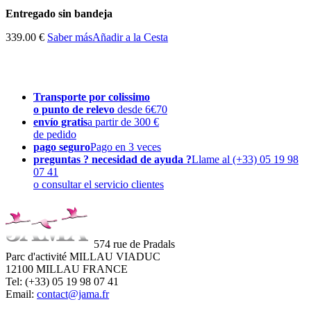
Entregado sin bandeja
339.00 €
Saber más
Añadir a la Cesta
Transporte por colissimo
o punto de relevo
desde 6€70
envío gratis
a partir de 300 €
de pedido
pago seguro
Pago en 3 veces
preguntas ? necesidad de ayuda ?
Llame al (+33) 05 19 98
07 41
o consultar el servicio clientes
574 rue de Pradals
Parc d'activité MILLAU VIADUC
12100 MILLAU FRANCE
Tel: (+33) 05 19 98 07 41
Email:
contact@jama.fr