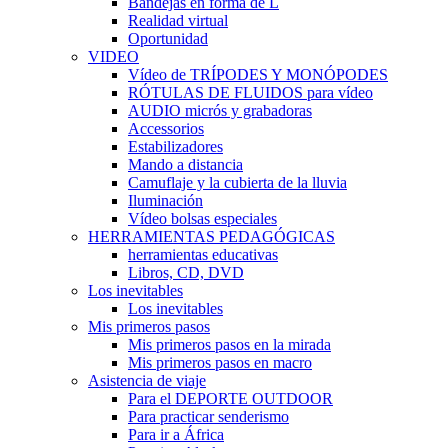
Bandejas en forma de L
Realidad virtual
Oportunidad
VIDEO
Vídeo de TRÍPODES Y MONÓPODES
RÓTULAS DE FLUIDOS para vídeo
AUDIO micrós y grabadoras
Accessorios
Estabilizadores
Mando a distancia
Camuflaje y la cubierta de la lluvia
Iluminación
Vídeo bolsas especiales
HERRAMIENTAS PEDAGÓGICAS
herramientas educativas
Libros, CD, DVD
Los inevitables
Los inevitables
Mis primeros pasos
Mis primeros pasos en la mirada
Mis primeros pasos en macro
Asistencia de viaje
Para el DEPORTE OUTDOOR
Para practicar senderismo
Para ir a África