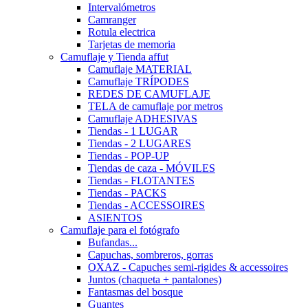
Intervalómetros
Camranger
Rotula electrica
Tarjetas de memoria
Camuflaje y Tienda affut
Camuflaje MATERIAL
Camuflaje TRÍPODES
REDES DE CAMUFLAJE
TELA de camuflaje por metros
Camuflaje ADHESIVAS
Tiendas - 1 LUGAR
Tiendas - 2 LUGARES
Tiendas - POP-UP
Tiendas de caza - MÓVILES
Tiendas - FLOTANTES
Tiendas - PACKS
Tiendas - ACCESSOIRES
ASIENTOS
Camuflaje para el fotógrafo
Bufandas...
Capuchas, sombreros, gorras
OXAZ - Capuches semi-rigides & accessoires
Juntos (chaqueta + pantalones)
Fantasmas del bosque
Guantes