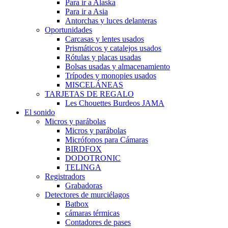
Para ir a Alaska
Para ir a Asia
Antorchas y luces delanteras
Oportunidades
Carcasas y lentes usados
Prismáticos y catalejos usados
Rótulas y placas usadas
Bolsas usadas y almacenamiento
Trípodes y monopies usados
MISCELÁNEAS
TARJETAS DE REGALO
Les Chouettes Burdeos JAMA
El sonido
Micros y parábolas
Micros y parábolas
Micrófonos para Cámaras
BIRDFOX
DODOTRONIC
TELINGA
Registradors
Grabadoras
Detectores de murciélagos
Batbox
cámaras térmicas
Contadores de pases