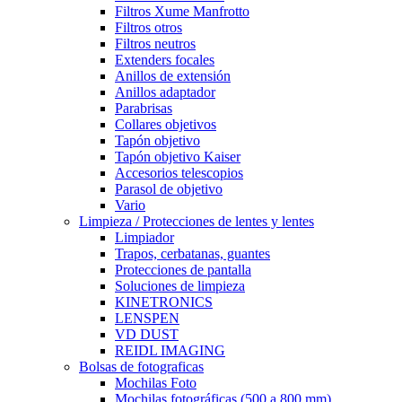
Filtros Xume Manfrotto
Filtros otros
Filtros neutros
Extenders focales
Anillos de extensión
Anillos adaptador
Parabrisas
Collares objetivos
Tapón objetivo
Tapón objetivo Kaiser
Accesorios telescopios
Parasol de objetivo
Vario
Limpieza / Protecciones de lentes y lentes
Limpiador
Trapos, cerbatanas, guantes
Protecciones de pantalla
Soluciones de limpieza
KINETRONICS
LENSPEN
VD DUST
REIDL IMAGING
Bolsas de fotograficas
Mochilas Foto
Mochilas fotográficas (500 a 800 mm)