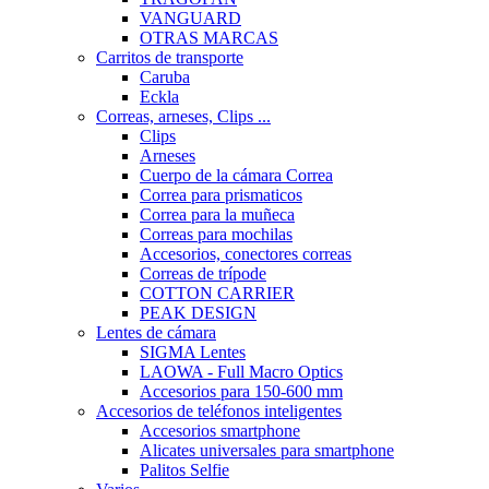
VANGUARD
OTRAS MARCAS
Carritos de transporte
Caruba
Eckla
Correas, arneses, Clips ...
Clips
Arneses
Cuerpo de la cámara Correa
Correa para prismaticos
Correa para la muñeca
Correas para mochilas
Accesorios, conectores correas
Correas de trípode
COTTON CARRIER
PEAK DESIGN
Lentes de cámara
SIGMA Lentes
LAOWA - Full Macro Optics
Accesorios para 150-600 mm
Accesorios de teléfonos inteligentes
Accesorios smartphone
Alicates universales para smartphone
Palitos Selfie