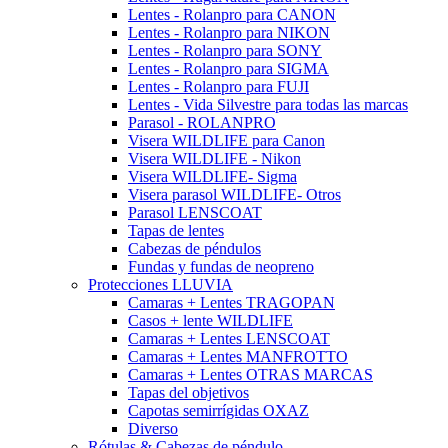
Lentes - Rolanpro para CANON
Lentes - Rolanpro para NIKON
Lentes - Rolanpro para SONY
Lentes - Rolanpro para SIGMA
Lentes - Rolanpro para FUJI
Lentes - Vida Silvestre para todas las marcas
Parasol - ROLANPRO
Visera WILDLIFE para Canon
Visera WILDLIFE - Nikon
Visera WILDLIFE- Sigma
Visera parasol WILDLIFE- Otros
Parasol LENSCOAT
Tapas de lentes
Cabezas de péndulos
Fundas y fundas de neopreno
Protecciones LLUVIA
Camaras + Lentes TRAGOPAN
Casos + lente WILDLIFE
Camaras + Lentes LENSCOAT
Camaras + Lentes MANFROTTO
Camaras + Lentes OTRAS MARCAS
Tapas del objetivos
Capotas semirrígidas OXAZ
Diverso
Rótulas & Cabezas de péndulo