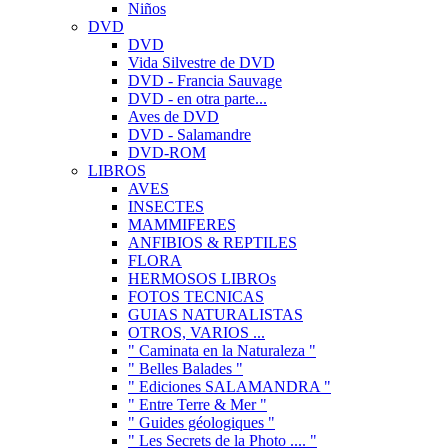
Niños
DVD
DVD
Vida Silvestre de DVD
DVD - Francia Sauvage
DVD - en otra parte...
Aves de DVD
DVD - Salamandre
DVD-ROM
LIBROS
AVES
INSECTES
MAMMIFERES
ANFIBIOS & REPTILES
FLORA
HERMOSOS LIBROs
FOTOS TECNICAS
GUIAS NATURALISTAS
OTROS, VARIOS ...
" Caminata en la Naturaleza "
" Belles Balades "
" Ediciones SALAMANDRA "
" Entre Terre & Mer "
" Guides géologiques "
" Les Secrets de la Photo .... "