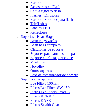
Flashes
Accesorios de Flash
Celula synchro flash
Flashes - Difusores
Flashes - Soportes para flash
Teleflashes
Paneles LED
Reflectores
Soportes - Bean Bags
Bean Bags vacías
Bean bags completo
Cinturones de soporte
Soportes para cámaras trampa
Soporte de rótula para coche
Manfrotto
Novoflex
Otros soportes
Foto de estabilizador de hombro
Suplementos ópticos
Lee Filters 100mm
Filtres Lee Filters SW-150
Filtros Lee Filters Seven 5
Filtros KENKO
Filtros KASE
Filtros Stealth Gear