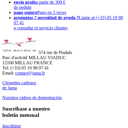
envío gratis
a partir de 300 €
de pedido
pago seguro
Pago en 3 veces
preguntas ? necesidad de ayuda ?
Llame al (+33) 05 19 98
07 41
o consultar el servicio clientes
574 rue de Pradals
Parc d'activité MILLAU VIADUC
12100 MILLAU FRANCE
Tel: (+33) 05 19 98 07 41
Email:
contact@jama.fr
Chouettes cadeaux
de Jama
Nuestros videos de demostración
Suscríbase a nuestro
boletín mensual
Inscribirse