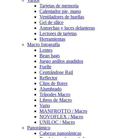
Varios
Tarjetas de memoria
Calentador pie, mano
Ventiladores de huellas
Gel de sílice
Antorchas y luces delanteras
Lectores de tarjetas
Herramientas
Macro fotografía
Lentes
Bean bags
Juego anillos anadidos
Fuelle
Centrándose Rail
Reflector
Clips de flores
Alumbrado
Trípodes Macro
Libros de Macro
Vario
MANFROTTO / Macro
NOVOFLEX / Macro
UNILOC / Macro
Panorámico
Cabezas panorámicas