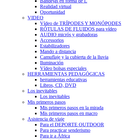
Bandejas en forma de L
Realidad virtual
Oportunidad
VIDEO
Vídeo de TRÍPODES Y MONÓPODES
RÓTULAS DE FLUIDOS para vídeo
AUDIO micrós y grabadoras
Accessorios
Estabilizadores
Mando a distancia
Camuflaje y la cubierta de la lluvia
Iluminación
Vídeo bolsas especiales
HERRAMIENTAS PEDAGÓGICAS
herramientas educativas
Libros, CD, DVD
Los inevitables
Los inevitables
Mis primeros pasos
Mis primeros pasos en la mirada
Mis primeros pasos en macro
Asistencia de viaje
Para el DEPORTE OUTDOOR
Para practicar senderismo
Para ir a África