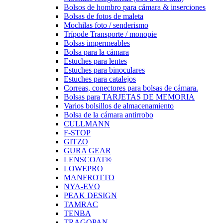
Bolsos de hombro para cámara & inserciones
Bolsas de fotos de maleta
Mochilas foto / senderismo
Trípode Transporte / monopie
Bolsas impermeables
Bolsa para la cámara
Estuches para lentes
Estuches para binoculares
Estuches para catalejos
Correas, conectores para bolsas de cámara.
Bolsas para TARJETAS DE MEMORIA
Varios bolsillos de almacenamiento
Bolsa de la cámara antirrobo
CULLMANN
F-STOP
GITZO
GURA GEAR
LENSCOAT®
LOWEPRO
MANFROTTO
NYA-EVO
PEAK DESIGN
TAMRAC
TENBA
TRAGOPAN