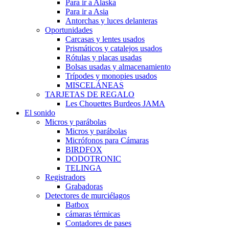
Para ir a Alaska
Para ir a Asia
Antorchas y luces delanteras
Oportunidades
Carcasas y lentes usados
Prismáticos y catalejos usados
Rótulas y placas usadas
Bolsas usadas y almacenamiento
Trípodes y monopies usados
MISCELÁNEAS
TARJETAS DE REGALO
Les Chouettes Burdeos JAMA
El sonido
Micros y parábolas
Micros y parábolas
Micrófonos para Cámaras
BIRDFOX
DODOTRONIC
TELINGA
Registradors
Grabadoras
Detectores de murciélagos
Batbox
cámaras térmicas
Contadores de pases