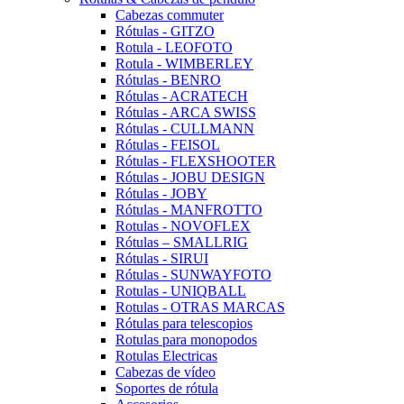
Cabezas commuter
Rótulas - GITZO
Rotula - LEOFOTO
Rotula - WIMBERLEY
Rótulas - BENRO
Rótulas - ACRATECH
Rótulas - ARCA SWISS
Rótulas - CULLMANN
Rótulas - FEISOL
Rótulas - FLEXSHOOTER
Rótulas - JOBU DESIGN
Rótulas - JOBY
Rótulas - MANFROTTO
Rotulas - NOVOFLEX
Rótulas – SMALLRIG
Rótulas - SIRUI
Rótulas - SUNWAYFOTO
Rotulas - UNIQBALL
Rotulas - OTRAS MARCAS
Rótulas para telescopios
Rotulas para monopodos
Rotulas Electricas
Cabezas de vídeo
Soportes de rótula