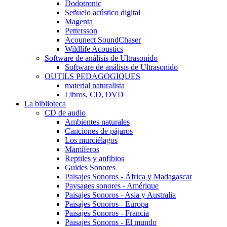
Dodotronic
Señuelo acústico digital
Magenta
Pettersson
Acounect SoundChaser
Wildlife Acoustics
Software de análisis de Ultrasonido
Software de análisis de Ultrasonido
OUTILS PEDAGOGIQUES
material naturalista
Libros, CD, DVD
La biblioteca
CD de audio
Ambientes naturales
Canciones de pájaros
Los murciélagos
Mamíferos
Reptiles y anfibios
Guides Sonores
Paisajes Sonoros - África y Madagascar
Paysages sonores - Amérique
Paisajes Sonoros - Asia y Australia
Paisajes Sonoros - Europa
Paisajes Sonoros - Francia
Paisajes Sonoros - El mundo