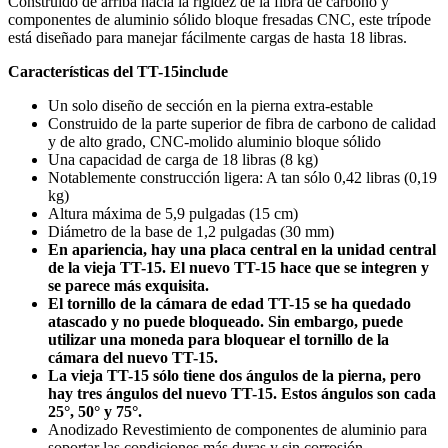
Construido de arriba hacia la rigidez de la fibra de carbono y
componentes de aluminio sólido bloque fresadas CNC, este trípode
está diseñado para manejar fácilmente cargas de hasta 18 libras.
Características del TT-15include
Un solo diseño de sección en la pierna extra-estable
Construido de la parte superior de fibra de carbono de calidad
y de alto grado, CNC-molido aluminio bloque sólido
Una capacidad de carga de 18 libras (8 kg)
Notablemente construcción ligera: A tan sólo 0,42 libras (0,19
kg)
Altura máxima de 5,9 pulgadas (15 cm)
Diámetro de la base de 1,2 pulgadas (30 mm)
En apariencia, hay una placa central en la unidad central
de la vieja TT-15. El nuevo TT-15 hace que se integren y
se parece más exquisita.
El tornillo de la cámara de edad TT-15 se ha quedado
atascado y no puede bloqueado. Sin embargo, puede
utilizar una moneda para bloquear el tornillo de la
cámara del nuevo TT-15.
La vieja TT-15 sólo tiene dos ángulos de la pierna, pero
hay tres ángulos del nuevo TT-15. Estos ángulos son cada
25°, 50° y 75°.
Anodizado Revestimiento de componentes de aluminio para
soportar las condiciones más duras y sin corrosión.