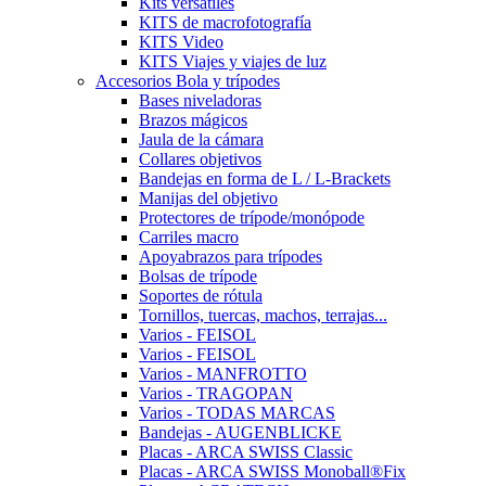
Kits versátiles
KITS de macrofotografía
KITS Video
KITS Viajes y viajes de luz
Accesorios Bola y trípodes
Bases niveladoras
Brazos mágicos
Jaula de la cámara
Collares objetivos
Bandejas en forma de L / L-Brackets
Manijas del objetivo
Protectores de trípode/monópode
Carriles macro
Apoyabrazos para trípodes
Bolsas de trípode
Soportes de rótula
Tornillos, tuercas, machos, terrajas...
Varios - FEISOL
Varios - FEISOL
Varios - MANFROTTO
Varios - TRAGOPAN
Varios - TODAS MARCAS
Bandejas - AUGENBLICKE
Placas - ARCA SWISS Classic
Placas - ARCA SWISS Monoball®Fix