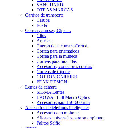
VANGUARD
OTRAS MARCAS
Carritos de transporte
Caruba
Eckla
Correas, arneses, Clips ...
Clips
Arneses
Cuerpo de la cámara Correa
Correa para prismaticos
Correa para la muñeca
Correas para mochilas
Accesorios, conectores correas
Correas de trípode
COTTON CARRIER
PEAK DESIGN
Lentes de cámara
SIGMA Lentes
LAOWA - Full Macro Optics
Accesorios para 150-600 mm
Accesorios de teléfonos inteligentes
Accesorios smartphone
Alicates universales para smartphone
Palitos Selfie