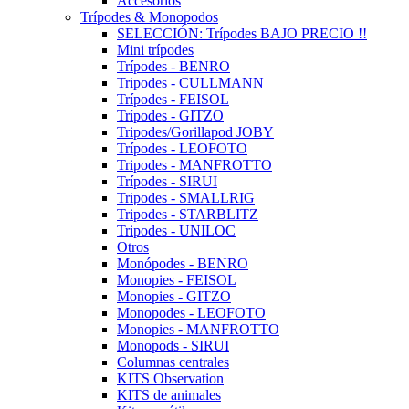
Accesorios
Trípodes & Monopodos
SELECCIÓN: Trípodes BAJO PRECIO !!
Mini trípodes
Trípodes - BENRO
Tripodes - CULLMANN
Trípodes - FEISOL
Trípodes - GITZO
Tripodes/Gorillapod JOBY
Trípodes - LEOFOTO
Tripodes - MANFROTTO
Trípodes - SIRUI
Tripodes - SMALLRIG
Tripodes - STARBLITZ
Tripodes - UNILOC
Otros
Monópodes - BENRO
Monopies - FEISOL
Monopies - GITZO
Monopodes - LEOFOTO
Monopies - MANFROTTO
Monopods - SIRUI
Columnas centrales
KITS Observation
KITS de animales