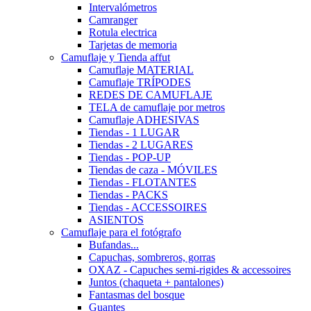
Intervalómetros
Camranger
Rotula electrica
Tarjetas de memoria
Camuflaje y Tienda affut
Camuflaje MATERIAL
Camuflaje TRÍPODES
REDES DE CAMUFLAJE
TELA de camuflaje por metros
Camuflaje ADHESIVAS
Tiendas - 1 LUGAR
Tiendas - 2 LUGARES
Tiendas - POP-UP
Tiendas de caza - MÓVILES
Tiendas - FLOTANTES
Tiendas - PACKS
Tiendas - ACCESSOIRES
ASIENTOS
Camuflaje para el fotógrafo
Bufandas...
Capuchas, sombreros, gorras
OXAZ - Capuches semi-rigides & accessoires
Juntos (chaqueta + pantalones)
Fantasmas del bosque
Guantes