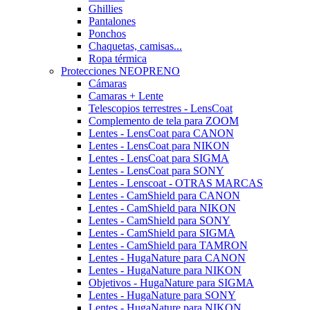
Ghillies
Pantalones
Ponchos
Chaquetas, camisas...
Ropa térmica
Protecciones NEOPRENO
Cámaras
Camaras + Lente
Telescopios terrestres - LensCoat
Complemento de tela para ZOOM
Lentes - LensCoat para CANON
Lentes - LensCoat para NIKON
Lentes - LensCoat para SIGMA
Lentes - LensCoat para SONY
Lentes - Lenscoat - OTRAS MARCAS
Lentes - CamShield para CANON
Lentes - CamShield para NIKON
Lentes - CamShield para SONY
Lentes - CamShield para SIGMA
Lentes - CamShield para TAMRON
Lentes - HugaNature para CANON
Lentes - HugaNature para NIKON
Objetivos - HugaNature para SIGMA
Lentes - HugaNature para SONY
Lentes - HugaNature para NIKON