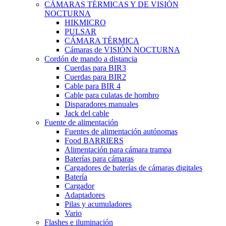
CÁMARAS TÉRMICAS Y DE VISIÓN
NOCTURNA
HIKMICRO
PULSAR
CÁMARA TÉRMICA
Cámaras de VISIÓN NOCTURNA
Cordón de mando a distancia
Cuerdas para BIR3
Cuerdas para BIR2
Cable para BIR 4
Cable para culatas de hombro
Disparadores manuales
Jack del cable
Fuente de alimentación
Fuentes de alimentación autónomas
Food BARRIERS
Alimentación para cámara trampa
Baterías para cámaras
Cargadores de baterías de cámaras digitales
Batería
Cargador
Adaptadores
Pilas y acumuladores
Vario
Flashes e iluminación