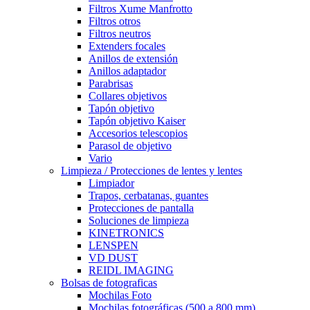
Filtros Xume Manfrotto
Filtros otros
Filtros neutros
Extenders focales
Anillos de extensión
Anillos adaptador
Parabrisas
Collares objetivos
Tapón objetivo
Tapón objetivo Kaiser
Accesorios telescopios
Parasol de objetivo
Vario
Limpieza / Protecciones de lentes y lentes
Limpiador
Trapos, cerbatanas, guantes
Protecciones de pantalla
Soluciones de limpieza
KINETRONICS
LENSPEN
VD DUST
REIDL IMAGING
Bolsas de fotograficas
Mochilas Foto
Mochilas fotográficas (500 a 800 mm)