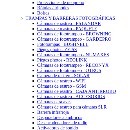
Protecciones de neopreno
Rótulas / tripodes
Bolsas
TRAMPAS Y BARRERAS FOTOGRÁFICAS
Cámaras de rastreo - ESTANDAR
Camaras de reastro - PAQUETE
Cámaras de fototrampeo - BROWNING
Cámaras de fototrampeo - GARDEPRO
Fototrampas - BUSHNELL
Pièges photo - ZEISS
Cámaras de fototrampeo - NUMAXES
Pièges photos - REOLINK
Cámaras de fototrampeo - RECONYX
Cámaras de fototrampeo - OTROS
Camera de rastreo - SOLAR
Cámaras de rastreo - WIFI
Cámaras de rastreo - GSM
Camaras de reastro - CAJA ANTIRROBO
Cámaras de rastreo - ACCESORIOS
Cámaras para aves
Cámaras de rastreo para cámaras SLR
Barrera infrarroja
Disparadores alámbricos
Desencadenadores de radio
Activadores de sonido