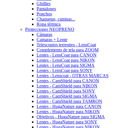
Ghillies
Pantalones
Ponchos
Chaquetas, camisas...
Ropa térmica
Protecciones NEOPRENO
Cámaras
Camaras + Lente
Telescopios terrestres - LensCoat
Complemento de tela para ZOOM
Lentes - LensCoat para CANON
Lentes - LensCoat para NIKON
Lentes - LensCoat para SIGMA
Lentes - LensCoat para SONY
Lentes - Lenscoat - OTRAS MARCAS
Lentes - CamShield para CANON
Lentes - CamShield para NIKON
Lentes - CamShield para SONY
Lentes - CamShield para SIGMA
Lentes - CamShield para TAMRON
Lentes - HugaNature para CANON
Lentes - HugaNature para NIKON
Objetivos - HugaNature para SIGMA
Lentes - HugaNature para SONY
Lentes - HugaNature para NIKON