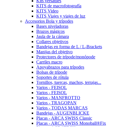
Kits versátiles
KITS de macrofotografía
KITS Video
KITS Viajes y viajes de luz
Accesorios Bola y trípodes
Bases niveladoras
Brazos mágicos
Jaula de la cámara
Collares objetivos
Bandejas en forma de L / L-Brackets
Manijas del objetivo
Protectores de trípode/monópode
Carriles macro
Apoyabrazos para trípodes
Bolsas de trípode
Soportes de rótula
Tornillos, tuercas, machos, terrajas...
Varios - FEISOL
Varios - FEISOL
Varios - MANFROTTO
Varios - TRAGOPAN
Varios - TODAS MARCAS
Bandejas - AUGENBLICKE
Placas - ARCA SWISS Classic
Placas - ARCA SWISS Monoball®Fix