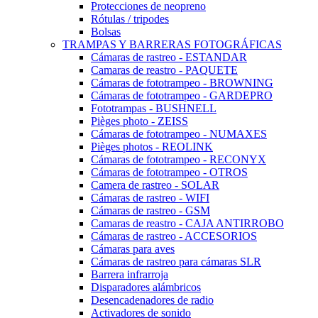
Protecciones de neopreno
Rótulas / tripodes
Bolsas
TRAMPAS Y BARRERAS FOTOGRÁFICAS
Cámaras de rastreo - ESTANDAR
Camaras de reastro - PAQUETE
Cámaras de fototrampeo - BROWNING
Cámaras de fototrampeo - GARDEPRO
Fototrampas - BUSHNELL
Pièges photo - ZEISS
Cámaras de fototrampeo - NUMAXES
Pièges photos - REOLINK
Cámaras de fototrampeo - RECONYX
Cámaras de fototrampeo - OTROS
Camera de rastreo - SOLAR
Cámaras de rastreo - WIFI
Cámaras de rastreo - GSM
Camaras de reastro - CAJA ANTIRROBO
Cámaras de rastreo - ACCESORIOS
Cámaras para aves
Cámaras de rastreo para cámaras SLR
Barrera infrarroja
Disparadores alámbricos
Desencadenadores de radio
Activadores de sonido