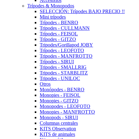
Accesorios
Trípodes & Monopodos
SELECCIÓN: Trípodes BAJO PRECIO !!
Mini trípodes
Trípodes - BENRO
Tripodes - CULLMANN
Trípodes - FEISOL
Trípodes - GITZO
Tripodes/Gorillapod JOBY
Trípodes - LEOFOTO
Tripodes - MANFROTTO
Trípodes - SIRUI
Tripodes - SMALLRIG
Tripodes - STARBLITZ
Tripodes - UNILOC
Otros
Monópodes - BENRO
Monopies - FEISOL
Monopies - GITZO
Monopodes - LEOFOTO
Monopies - MANFROTTO
Monopods - SIRUI
Columnas centrales
KITS Observation
KITS de animales