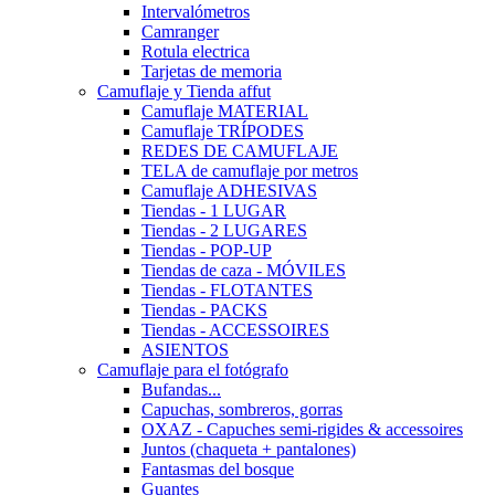
Intervalómetros
Camranger
Rotula electrica
Tarjetas de memoria
Camuflaje y Tienda affut
Camuflaje MATERIAL
Camuflaje TRÍPODES
REDES DE CAMUFLAJE
TELA de camuflaje por metros
Camuflaje ADHESIVAS
Tiendas - 1 LUGAR
Tiendas - 2 LUGARES
Tiendas - POP-UP
Tiendas de caza - MÓVILES
Tiendas - FLOTANTES
Tiendas - PACKS
Tiendas - ACCESSOIRES
ASIENTOS
Camuflaje para el fotógrafo
Bufandas...
Capuchas, sombreros, gorras
OXAZ - Capuches semi-rigides & accessoires
Juntos (chaqueta + pantalones)
Fantasmas del bosque
Guantes