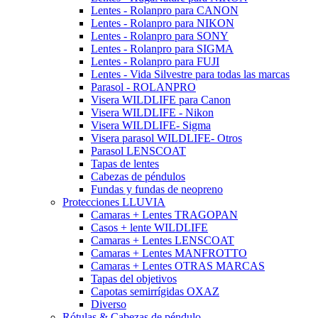
Lentes - Rolanpro para CANON
Lentes - Rolanpro para NIKON
Lentes - Rolanpro para SONY
Lentes - Rolanpro para SIGMA
Lentes - Rolanpro para FUJI
Lentes - Vida Silvestre para todas las marcas
Parasol - ROLANPRO
Visera WILDLIFE para Canon
Visera WILDLIFE - Nikon
Visera WILDLIFE- Sigma
Visera parasol WILDLIFE- Otros
Parasol LENSCOAT
Tapas de lentes
Cabezas de péndulos
Fundas y fundas de neopreno
Protecciones LLUVIA
Camaras + Lentes TRAGOPAN
Casos + lente WILDLIFE
Camaras + Lentes LENSCOAT
Camaras + Lentes MANFROTTO
Camaras + Lentes OTRAS MARCAS
Tapas del objetivos
Capotas semirrígidas OXAZ
Diverso
Rótulas & Cabezas de péndulo