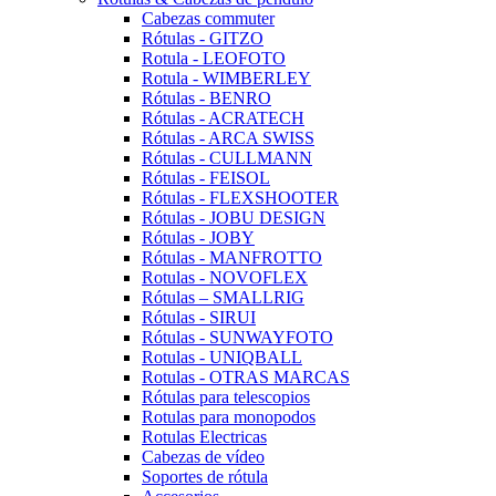
Cabezas commuter
Rótulas - GITZO
Rotula - LEOFOTO
Rotula - WIMBERLEY
Rótulas - BENRO
Rótulas - ACRATECH
Rótulas - ARCA SWISS
Rótulas - CULLMANN
Rótulas - FEISOL
Rótulas - FLEXSHOOTER
Rótulas - JOBU DESIGN
Rótulas - JOBY
Rótulas - MANFROTTO
Rotulas - NOVOFLEX
Rótulas – SMALLRIG
Rótulas - SIRUI
Rótulas - SUNWAYFOTO
Rotulas - UNIQBALL
Rotulas - OTRAS MARCAS
Rótulas para telescopios
Rotulas para monopodos
Rotulas Electricas
Cabezas de vídeo
Soportes de rótula